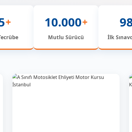
5
10.000
9
+
+
 Tecrübe
Mutlu Sürücü
İlk Sınav