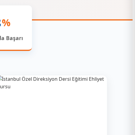
8
%
da Başarı