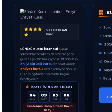
K
Sürü
Google'da
5.0
Puan
Uzma
2026
Sürücü Kursu İstanbul
olarak,
E-Sı
sektördeki tecrübemizle sizi trafiğe en
güvenli şekilde hazırlıyoruz. İstanbul'un
Dire
en iyi sürücü kursu
standartlarında,
ehliyet kursu
, özel direksiyon dersi ve
Kayı
E-sınav eğitimlerinde %100 başarı
İleti
hedefliyoruz.
KAYIT İÇIN SON FIRSAT
04
09
05
05
E-
GÜN
SAAT
DAK
SN
Kontenjan Doluyor! Son Kayıt:
10 Eylül