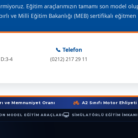
ermiyoruz. Eğitim araçlarımızın tamamı son model olu
rlı ve Milli Eğitim Bakanlığı (MEB) sertifikalı eğitm
📞 Telefon
 D:3-4
(0212) 217 29 11
nuniyet Oranı
A2 Sınıfı Motor Ehliyeti ve B Sı
ON MODEL EĞİTİM ARAÇLARI
SİMÜLATÖRLÜ EĞİTİM İMKANI