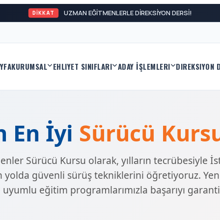
UZMAN EĞİTMENLERLE DİREKSİYON DERSİ!
DİKKAT
YFA
KURUMSAL
EHLIYET SINIFLARI
ADAY İŞLEMLERI
DIREKSIYON 
n En İyi
Sürücü Kurs
ler Sürücü Kursu olarak, yılların tecrübesiyle İst
 yolda güvenli sürüş tekniklerini öğretiyoruz. Yen
uyumlu eğitim programlarımızla başarıyı garanti