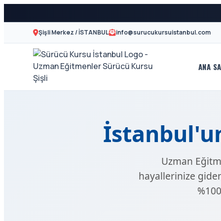
Şişli Merkez / İSTANBUL
info@surucukursuistanbul.com
ANA SA
A2
Sürücü
Motor
Kursu
Ehliyeti
İstanbul
İstanbul'u
ve
Özel
-
Uzman Eğitmen
Direksiyon
Şişli
hayallerinize giden
Dersi
%100 
En
İyi