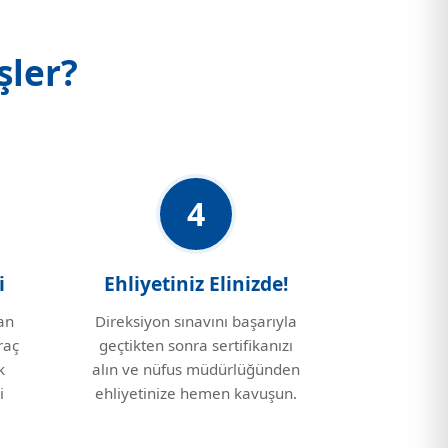
şler?
4
i
Ehliyetiniz Elinizde!
an
Direksiyon sınavını başarıyla
raç
geçtikten sonra sertifikanızı
k
alın ve nüfus müdürlüğünden
i
ehliyetinize hemen kavuşun.