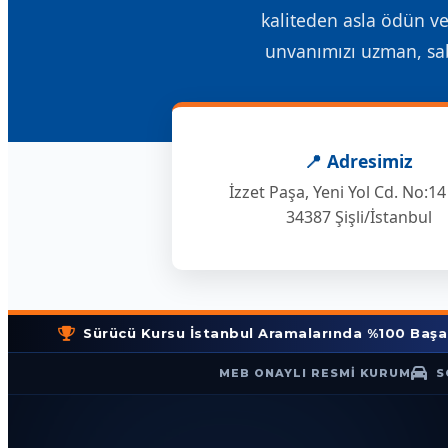
kaliteden asla ödün v
unvanımızı uzman, sabı
📍 Adresimiz
İzzet Paşa, Yeni Yol Cd. No:14
34387 Şişli/İstanbul
Sürücü Kursu İstanbul Aramalarında %100 Başarı ve Mem
MEB ONAYLI RESMİ KURUM
S