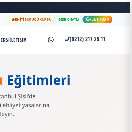
EN İYİ SÜRÜCÜ KURSU
MEB ONAYLI
4.9/5 PUAN
(0212) 217 29 11
DERSI
İLETIŞIM
u
Eğitimleri
anbul Şişli'de
i ehliyet yasalarına
leyin.