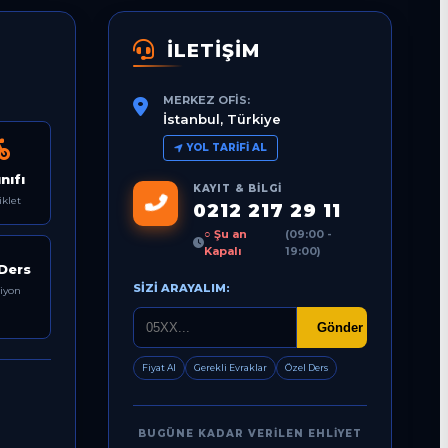
İLETİŞİM
MERKEZ OFIS:
İstanbul, Türkiye
YOL TARIFI AL
nıfı
KAYIT & BILGI
iklet
0212 217 29 11
○ Şu an
(09:00 -
Kapalı
19:00)
Ders
SIZI ARAYALIM:
siyon
Gönder
Fiyat Al
Gerekli Evraklar
Özel Ders
BUGÜNE KADAR VERILEN EHLIYET