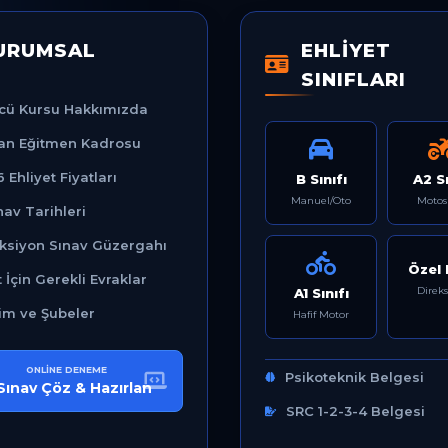
URUMSAL
EHLİYET
SINIFLARI
cü Kursu Hakkımızda
n Eğitmen Kadrosu
 Ehliyet Fiyatları
B Sınıfı
A2 Sı
Manuel/Oto
Motos
nav Tarihleri
ksiyon Sınav Güzergahı
Özel 
t İçin Gerekli Evraklar
Direk
A1 Sınıfı
şim ve Şubeler
Hafif Motor
ONLINE DENEME
Psikoteknik Belgesi
Sınav Çöz & Hazırlan
SRC 1-2-3-4 Belgesi