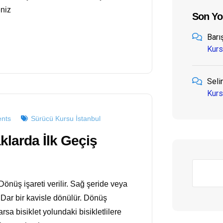
eniz
Son Yo
Barış
Kurs
Selin
Kurs
nts
Sürücü Kursu İstanbul
klarda İlk Geçiş
nüş işareti verilir. Sağ şeride veya
ır. Dar bir kavisle dönülür. Dönüş
rsa bisiklet yolundaki bisikletlilere