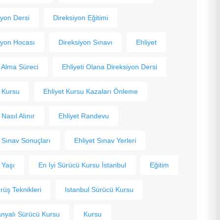
iyon Dersi
Direksiyon Eğitimi
iyon Hocası
Direksiyon Sınavı
Ehliyet
t Alma Süreci
Ehliyeti Olana Direksiyon Dersi
t Kursu
Ehliyet Kursu Kazaları Önleme
 Nasıl Alınır
Ehliyet Randevu
t Sınav Sonuçları
Ehliyet Sınav Yerleri
 Yaşı
En Iyi Sürücü Kursu İstanbul
Eğitim
ürüş Teknikleri
Istanbul Sürücü Kursu
yalı Sürücü Kursu
Kursu