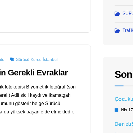
SÜR
Trafi
ts
Sürücü Kursu İstanbul
in Gerekli Evraklar
Son
 fotokopisi Biyometrik fotoğraf (son
areli) Adli sicil kaydı ve ikamatgah
Çocuklar
urumunu gösterir belge Sürücü
Nis 17
rda yüksek başarı elde etmektedir.
Denizli