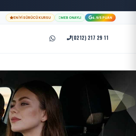
EN İYİ SÜRÜCÜ KURSU
MEB ONAYLI
4.9/5 PUAN
(0212) 217 29 11