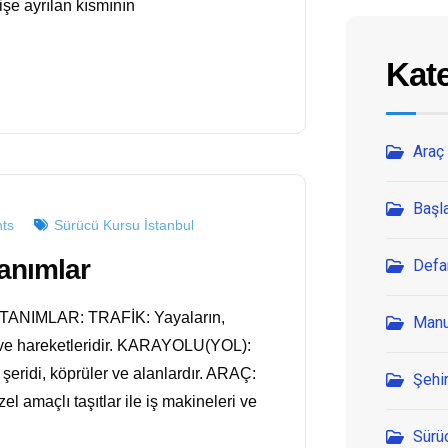
dişe ayrılan kısmının
Kate
Araç 
Başl
ts
Sürücü Kursu İstanbul
Tanımlar
Defa
EL TANIMLAR: TRAFİK: Yayaların,
Manu
l ve hareketleridir. KARAYOLU(YOL):
şeridi, köprüler ve alanlardır. ARAÇ:
Şehir
l amaçlı taşıtlar ile iş makineleri ve
Sürü