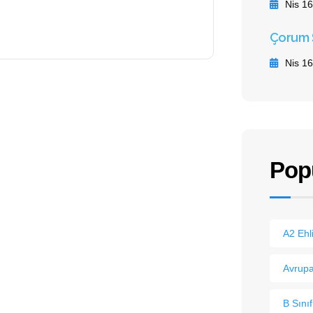
Nis 16
Çorum S
Nis 16
Popü
A2 Ehl
Avrupa
B Sınıf