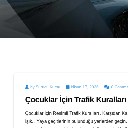
Dersi
İyi
Ehliyet
Kursu
by Sürücü Kursu
Nisan 17, 2026
0 Comme
Çocuklar İçin Trafik Kuralları
Çocuklar İçin Resimli Trafik Kuralları . Karşıdan K
Işık. . Yaya geçitlerinin bulunduğu yerlerden geçin.