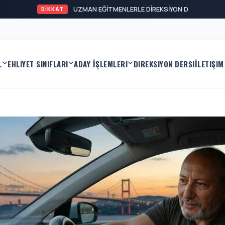
DİKKAT
L
EHLIYET SINIFLARI
ADAY İŞLEMLERI
DIREKSIYON DERSI
İLETIŞIM