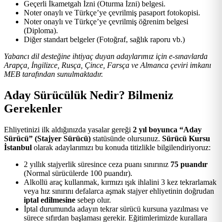
Geçerli İkametgah İzni (Oturma İzni) belgesi.
Noter onaylı ve Türkçe’ye çevrilmiş pasaport fotokopisi.
Noter onaylı ve Türkçe’ye çevrilmiş öğrenim belgesi
(Diploma).
Diğer standart belgeler (Fotoğraf, sağlık raporu vb.)
Yabancı dil desteğine ihtiyaç duyan adaylarımız için e-sınavlarda
Arapça, İngilizce, Rusça, Çince, Farsça ve Almanca çeviri imkanı
MEB tarafından sunulmaktadır.
Aday Sürücülük Nedir? Bilmeniz
Gerekenler
Ehliyetinizi ilk aldığınızda yasalar gereği
2 yıl boyunca “Aday
Sürücü” (Stajyer Sürücü)
statüsünde olursunuz.
Sürücü Kursu
İstanbul
olarak adaylarımızı bu konuda titizlikle bilgilendiriyoruz:
2 yıllık stajyerlik süresince ceza puanı sınırınız
75 puandır
(Normal sürücülerde 100 puandır).
Alkollü araç kullanmak, kırmızı ışık ihlalini 3 kez tekrarlamak
veya hız sınırını defalarca aşmak stajyer ehliyetinin doğrudan
iptal edilmesine
sebep olur.
İptal durumunda adayın tekrar sürücü kursuna yazılması ve
sürece sıfırdan başlaması gerekir. Eğitimlerimizde kurallara