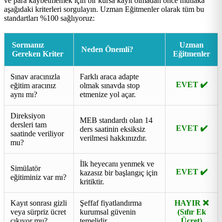
ve para kaybetmemek için bir kursa kayıt olmadan önce mutlaka
aşağıdaki kriterleri sorgulayın. Uzman Eğitmenler olarak tüm bu
standartları %100 sağlıyoruz:
Sormanız
Uzman
Neden Önemli?
Gereken Kriter
Eğitmenler
Sınav aracınızla
Farklı araca adapte
EVET ✔️
eğitim aracınız
olmak sınavda stop
aynı mı?
etmenize yol açar.
Direksiyon
MEB standardı olan 14
dersleri tam
EVET ✔️
ders saatinin eksiksiz
saatinde veriliyor
verilmesi hakkınızdır.
mu?
İlk heyecanı yenmek ve
Simülatör
EVET ✔️
kazasız bir başlangıç için
eğitiminiz var mı?
kritiktir.
Kayıt sonrası gizli
Şeffaf fiyatlandırma
HAYIR ❌
veya sürpriz ücret
kurumsal güvenin
(Sıfır Ek
çıkıyor mu?
temelidir.
Ücret)