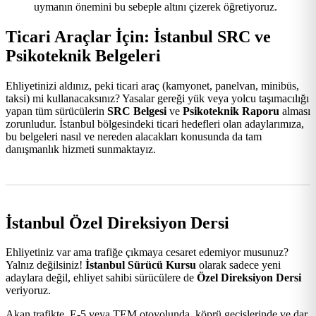
uymanın önemini bu sebeple altını çizerek öğretiyoruz.
Ticari Araçlar İçin: İstanbul SRC ve
Psikoteknik Belgeleri
Ehliyetinizi aldınız, peki ticari araç (kamyonet, panelvan, minibüs,
taksi) mi kullanacaksınız? Yasalar gereği yük veya yolcu taşımacılığı
yapan tüm sürücülerin
SRC Belgesi
ve
Psikoteknik Raporu
alması
zorunludur. İstanbul bölgesindeki ticari hedefleri olan adaylarımıza,
bu belgeleri nasıl ve nereden alacakları konusunda da tam
danışmanlık hizmeti sunmaktayız.
İstanbul Özel Direksiyon Dersi
Ehliyetiniz var ama trafiğe çıkmaya cesaret edemiyor musunuz?
Yalnız değilsiniz!
İstanbul Sürücü Kursu
olarak sadece yeni
adaylara değil, ehliyet sahibi sürücülere de
Özel Direksiyon Dersi
veriyoruz.
Akan trafikte, E-5 veya TEM otoyolunda, köprü geçişlerinde ve dar