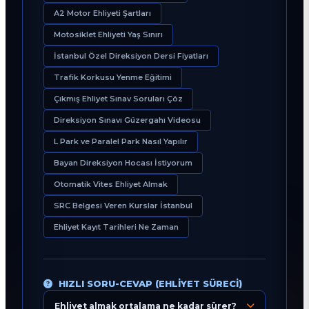
A2 Motor Ehliyeti Şartları
Motosiklet Ehliyeti Yaş Sınırı
İstanbul Özel Direksiyon Dersi Fiyatları
Trafik Korkusu Yenme Eğitimi
Çıkmış Ehliyet Sınav Soruları Çöz
Direksiyon Sınavı Güzergahı Videosu
L Park ve Paralel Park Nasıl Yapılır
Bayan Direksiyon Hocası İstiyorum
Otomatik Vites Ehliyet Almak
SRC Belgesi Veren Kurslar İstanbul
Ehliyet Kayıt Tarihleri Ne Zaman
HIZLI SORU-CEVAP (EHLIYET SÜRECI)
Ehliyet almak ortalama ne kadar sürer?
Eğitim Danışmanı