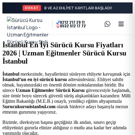
B VE A2 EHLİYET KAYITLARI BAŞLADI!
DİKKAT
0212 217 29 11
0532 512 17 72
A2
Sürücü
Motor
Kursu
İstanbul En İyi Sürücü Kursu Fiyatları
Ehliyeti
2026 | Uzman Eğitmenler Sürücü Kursu
İstanbul
ve
İstanbul
Özel
-
İstanbul
merkezinde, hayallerinizi süsleyen ehliyete kavuşmak için
İstanbul’un en iyi sürücü kursu
adresindesiniz. Ehliyet sahibi
Direksiyon
Şişli
olmak, hayatınızdaki en önemli dönüm noktalarından biridir. Bu
sürece
Uzman Eğitmenler Sürücü Kursu
güvencesiyle başlamak,
Dersi
size ömür boyu sürecek güvenli sürüş alışkanlıkları kazandırır. Milli
En
Eğitim Bakanlığı (M.E.B.) onaylı, yenilikçi eğitim altyapımızla
Surucukursuistanbul.com
olarak binlerce adayı başarıyla mezun
etmenin gururunu yaşıyoruz.
İyi
Bizimle, direksiyon başına geçtiğiniz ilk andan, sınavı geçip
ehliyetinizi gururla elinize aldığınız o mutlu ana kadar her adımda
Ehliyet
yanınızda olacağız.