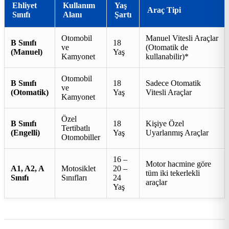
Ehliyet
Kullanım
Yaş
Araç Tipi
Sınıfı
Alanı
Şartı
Otomobil
Manuel Vitesli Araçlar
B Sınıfı
18
ve
(Otomatik de
(Manuel)
Yaş
Kamyonet
kullanabilir)*
Otomobil
B Sınıfı
18
Sadece Otomatik
ve
(Otomatik)
Yaş
Vitesli Araçlar
Kamyonet
Özel
B Sınıfı
18
Kişiye Özel
Tertibatlı
(Engelli)
Yaş
Uyarlanmış Araçlar
Otomobiller
16 –
Motor hacmine göre
A1, A2, A
Motosiklet
20 –
tüm iki tekerlekli
Sınıfı
Sınıfları
24
araçlar
Yaş