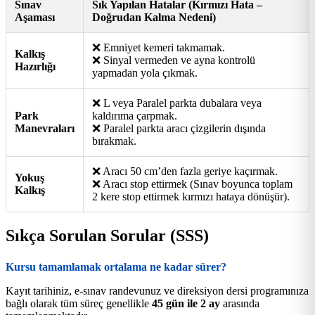
Sınav
Sık Yapılan Hatalar (Kırmızı Hata –
Aşaması
Doğrudan Kalma Nedeni)
❌ Emniyet kemeri takmamak.
Kalkış
❌ Sinyal vermeden ve ayna kontrolü
Hazırlığı
yapmadan yola çıkmak.
❌ L veya Paralel parkta dubalara veya
Park
kaldırıma çarpmak.
Manevraları
❌ Paralel parkta aracı çizgilerin dışında
bırakmak.
❌ Aracı 50 cm’den fazla geriye kaçırmak.
Yokuş
❌ Aracı stop ettirmek (Sınav boyunca toplam
Kalkış
2 kere stop ettirmek kırmızı hataya dönüşür).
Sıkça Sorulan Sorular (SSS)
Kursu tamamlamak ortalama ne kadar sürer?
Kayıt tarihiniz, e-sınav randevunuz ve direksiyon dersi programınıza
bağlı olarak tüm süreç genellikle
45 gün ile 2 ay
arasında