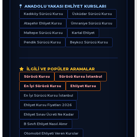
ANADOLU YAKASI EHLIYET KURSLARI
Kadıköy Sürücü Kursu
Üsküdar Sürücü Kursu
Ataşehir Ehliyet Kursu
Ümraniye Sürücü Kursu
Maltepe Sürücü Kursu
Kartal Ehliyet
Pendik Sürücü Kursu
Beykoz Sürücü Kursu
İLGILI VE POPÜLER ARAMALAR
Sürücü Kursu
Sürücü Kursu İstanbul
En İyi Sürücü Kursu
Ehliyet Kursu
En İyi Sürücü Kursu İstanbul
Ehliyet Kursu Fiyatları 2026
Ehliyet Sınav Ücreti Ne Kadar
B Sınıfı Ehliyet Nasıl Alınır
Otomobil Ehliyeti Veren Kurslar