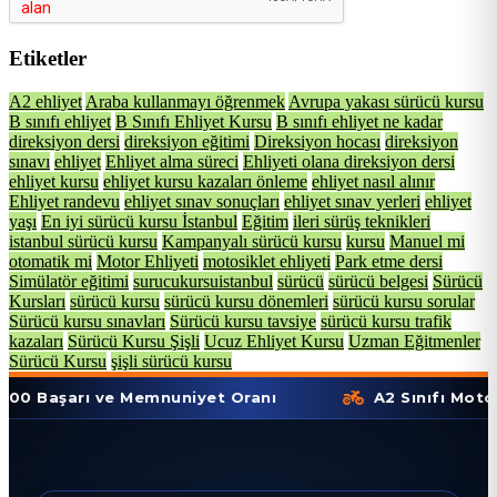
Etiketler
A2 ehliyet
Araba kullanmayı öğrenmek
Avrupa yakası sürücü kursu
B sınıfı ehliyet
B Sınıfı Ehliyet Kursu
B sınıfı ehliyet ne kadar
direksiyon dersi
direksiyon eğitimi
Direksiyon hocası
direksiyon
sınavı
ehliyet
Ehliyet alma süreci
Ehliyeti olana direksiyon dersi
ehliyet kursu
ehliyet kursu kazaları önleme
ehliyet nasıl alınır
Ehliyet randevu
ehliyet sınav sonuçları
ehliyet sınav yerleri
ehliyet
yaşı
En iyi sürücü kursu İstanbul
Eğitim
ileri sürüş teknikleri
istanbul sürücü kursu
Kampanyalı sürücü kursu
kursu
Manuel mi
otomatik mi
Motor Ehliyeti
motosiklet ehliyeti
Park etme dersi
Simülatör eğitimi
surucukursuistanbul
sürücü
sürücü belgesi
Sürücü
Kursları
sürücü kursu
sürücü kursu dönemleri
sürücü kursu sorular
Sürücü kursu sınavları
Sürücü kursu tavsiye
sürücü kursu trafik
kazaları
Sürücü Kursu Şişli
Ucuz Ehliyet Kursu
Uzman Eğitmenler
Sürücü Kursu
şişli sürücü kursu
ı ve Memnuniyet Oranı
A2 Sınıfı Motor Ehliyeti