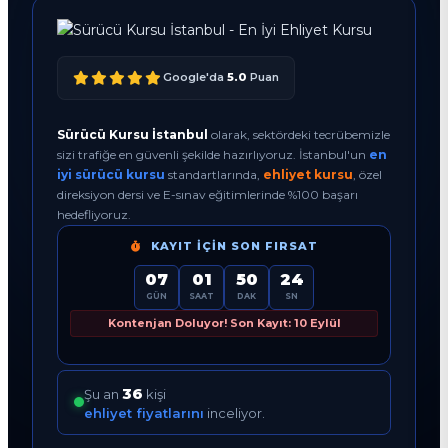
Google'da
5.0
Puan
Sürücü Kursu İstanbul
olarak, sektördeki tecrübemizle
sizi trafiğe en güvenli şekilde hazırlıyoruz. İstanbul'un
en
iyi sürücü kursu
standartlarında,
ehliyet kursu
, özel
direksiyon dersi ve E-sınav eğitimlerinde %100 başarı
hedefliyoruz.
KAYIT İÇIN SON FIRSAT
07
01
50
23
GÜN
SAAT
DAK
SN
Kontenjan Doluyor! Son Kayıt: 10 Eylül
36
Şu an
kişi
ehliyet fiyatlarını
inceliyor.