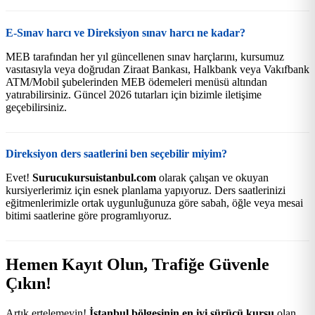
E-Sınav harcı ve Direksiyon sınav harcı ne kadar?
MEB tarafından her yıl güncellenen sınav harçlarını, kursumuz
vasıtasıyla veya doğrudan Ziraat Bankası, Halkbank veya Vakıfbank
ATM/Mobil şubelerinden MEB ödemeleri menüsü altından
yatırabilirsiniz. Güncel 2026 tutarları için bizimle iletişime
geçebilirsiniz.
Direksiyon ders saatlerini ben seçebilir miyim?
Evet!
Surucukursuistanbul.com
olarak çalışan ve okuyan
kursiyerlerimiz için esnek planlama yapıyoruz. Ders saatlerinizi
eğitmenlerimizle ortak uygunluğunuza göre sabah, öğle veya mesai
bitimi saatlerine göre programlıyoruz.
Hemen Kayıt Olun, Trafiğe Güvenle
Çıkın!
Artık ertelemeyin!
İstanbul bölgesinin en iyi sürücü kursu
olan