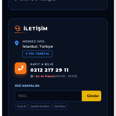
İLETİŞİM
MERKEZ OFIS:
İstanbul, Türkiye
YOL TARIFI AL
KAYIT & BILGI
0212 217 29 11
○ Şu an Kapalı
(09:00 - 19:00)
SIZI ARAYALIM:
Gönder
Fiyat Al
Gerekli Evraklar
Özel Ders