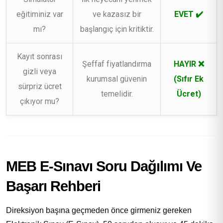
eğitiminiz var
ve kazasız bir
EVET ✔️
mı?
başlangıç için kritiktir.
Kayıt sonrası
Şeffaf fiyatlandırma
HAYIR ❌
gizli veya
kurumsal güvenin
(Sıfır Ek
sürpriz ücret
temelidir.
Ücret)
çıkıyor mu?
MEB E-Sınavı Soru Dağılımı Ve
Başarı Rehberi
Direksiyon başına geçmeden önce girmeniz gereken