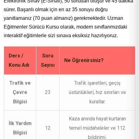
Elektronik Sınav (E-Sınav), 50 sorudan oluşur ve 45 dakika
sürer. Başarılı olmak için en az 35 soruyu doğru
yanıtlamanız (70 puan almanız) gerekmektedir. Uzman
Eğitmenler Sürücü Kursu olarak, modern sınıflarımızdaki
interaktif eğitimlerle sizi sınava eksiksiz hazırlıyoruz.
Ders /
Soru
Ne Öğrenirsiniz?
Konu Adı
Sayısı
Trafik ve
Trafik işaretleri, geçiş
Çevre
23
üstünlükleri, hız sınırları ve
Bilgisi
kurallar.
Kaza anında hayat kurtaran
İlk Yardım
12
temel müdahaleler ve 112
Bilgisi
bildirimi.