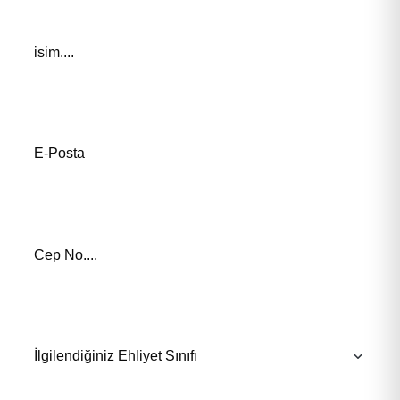
Adınız *
E-Posta Adresiniz*
Telefon Numaranız *
İlgilendiğiniz Eğitim *