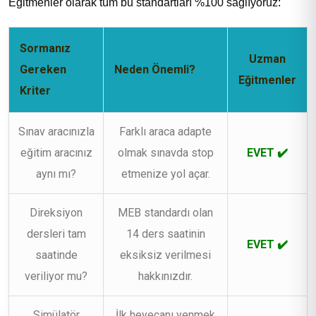
Eğitmenler olarak tüm bu standartları %100 sağlıyoruz:
Sormanız
Uzman
Gereken
Neden Önemli?
Eğitmenler
Kriter
Sınav aracınızla
Farklı araca adapte
eğitim aracınız
olmak sınavda stop
EVET ✔️
aynı mı?
etmenize yol açar.
Direksiyon
MEB standardı olan
dersleri tam
14 ders saatinin
EVET ✔️
saatinde
eksiksiz verilmesi
veriliyor mu?
hakkınızdır.
Simülatör
İlk heyecanı yenmek