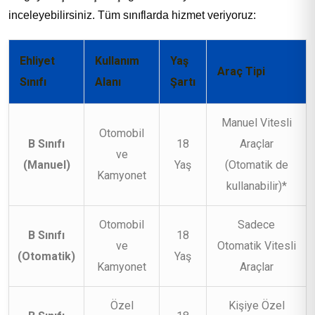
inceleyebilirsiniz. Tüm sınıflarda hizmet veriyoruz:
Ehliyet
Kullanım
Yaş
Araç Tipi
Sınıfı
Alanı
Şartı
Manuel Vitesli
Otomobil
B Sınıfı
18
Araçlar
ve
(Manuel)
Yaş
(Otomatik de
Kamyonet
kullanabilir)*
Otomobil
Sadece
B Sınıfı
18
ve
Otomatik Vitesli
(Otomatik)
Yaş
Kamyonet
Araçlar
Özel
Kişiye Özel