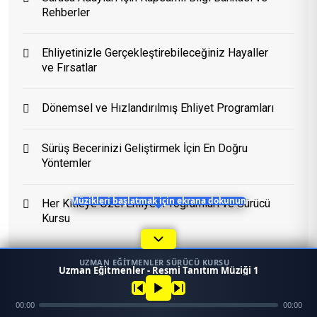
Rehberler
Eğitim Danışmanı
Ehliyetinizle Gerçekleştirebileceğiniz Hayaller
En Hızlı Sürücü Kursu
ve Fırsatlar
Dönemsel ve Hızlandırılmış Ehliyet Programları
Bugün 10:16
Sürüş Becerinizi Geliştirmek İçin En Doğru
Yöntemler
Her Kitleye Özel Ehliyet Programları ve Sürücü
Müzikleri başlatmak için ekrana dokunun
Kursu
UZMAN EĞITMENLER SÜRÜCÜ KURSU
1
Uzman Eğitmenler - Resmi Tanıtım Müziği 1
45958
Ara
Konum
00:00
00:00
Mezun
Konular