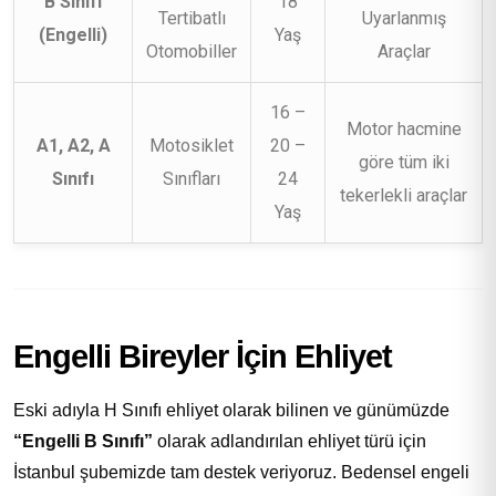
B Sınıfı
18
Tertibatlı
Uyarlanmış
(Engelli)
Yaş
Otomobiller
Araçlar
16 –
Motor hacmine
A1, A2, A
Motosiklet
20 –
göre tüm iki
Sınıfı
Sınıfları
24
tekerlekli araçlar
Yaş
Engelli Bireyler İçin Ehliyet
Eski adıyla H Sınıfı ehliyet olarak bilinen ve günümüzde
“Engelli B Sınıfı”
olarak adlandırılan ehliyet türü için
İstanbul şubemizde tam destek veriyoruz. Bedensel engeli