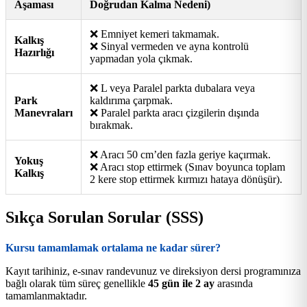
Aşaması
Doğrudan Kalma Nedeni)
❌ Emniyet kemeri takmamak.
Kalkış
❌ Sinyal vermeden ve ayna kontrolü
Hazırlığı
yapmadan yola çıkmak.
❌ L veya Paralel parkta dubalara veya
Park
kaldırıma çarpmak.
Manevraları
❌ Paralel parkta aracı çizgilerin dışında
bırakmak.
❌ Aracı 50 cm’den fazla geriye kaçırmak.
Yokuş
❌ Aracı stop ettirmek (Sınav boyunca toplam
Kalkış
2 kere stop ettirmek kırmızı hataya dönüşür).
Sıkça Sorulan Sorular (SSS)
Kursu tamamlamak ortalama ne kadar sürer?
Kayıt tarihiniz, e-sınav randevunuz ve direksiyon dersi programınıza
bağlı olarak tüm süreç genellikle
45 gün ile 2 ay
arasında
tamamlanmaktadır.