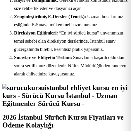
Kayıt ve Danışmanlık:
Gerekli evraklar konusunda ekibimiz
size rehberlik eder ve dosyanızı açar.
Zenginleştirilmiş E-Dersler (Teorik):
Uzman hocalarımız
eşliğinde E-Sınava mükemmel hazırlanırsınız.
Direksiyon Eğitimleri:
“En iyi sürücü kursu” unvanımızın
temel sebebi olan direksiyon derslerinde, İstanbul sınav
güzergahında birebir, kesintisiz pratik yaparsınız.
Sınavlar ve Ehliyetin Teslimi:
Sınavlarda başarılı olduktan
sonra sertifikanız düzenlenir. Nüfus Müdürlüğünden randevu
alarak ehliyetinize kavuşursunuz.
2026 İstanbul Sürücü Kursu Fiyatları ve
Ödeme Kolaylığı