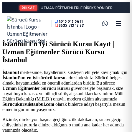
DİKKAT
0212 217 29 11
0532 512 17 72
A2
Sürücü
Motor
Kursu
İstanbul En İyi Sürücü Kursu Kayıt |
Ehliyeti
Uzman Eğitmenler Sürücü Kursu
İstanbul
ve
İstanbul
Özel
-
İstanbul
merkezinde, hayallerinizi süsleyen ehliyete kavuşmak için
İstanbul’un en iyi sürücü kursu
adresindesiniz. Sürücü belgesi
Direksiyon
Şişli
almak, hayatınızdaki en önemli adımlardan biridir. Bu sürece
Uzman Eğitmenler Sürücü Kursu
güvencesiyle başlamak, size
Dersi
hayat boyu kazasız ve bilinçli sürüş alışkanlıkları kazandırır. Milli
En
Eğitim Bakanlığı (M.E.B.) onaylı, modern eğitim altyapımızla
Surucukursuistanbul.com
olarak binlerce adayı başarıyla mezun
etmenin gururunu yaşıyoruz.
İyi
Bizimle, direksiyon başına geçtiğiniz ilk dakikadan, sınavı geçip
ehliyetinizi gururla elinize aldığınız o mutlu ana kadar her adımda
Ehliyet
yanınızda olacağız.