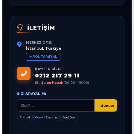
İLETİŞİM
MERKEZ OFIS:
İstanbul, Türkiye
YOL TARIFI AL
KAYIT & BILGI
0212 217 29 11
○ Şu an Kapalı
(09:00 - 19:00)
SIZI ARAYALIM:
Gönder
Fiyat Al
Gerekli Evraklar
Özel Ders