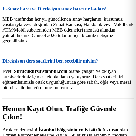
E-Sınav harcı ve Direksiyon sınav harcı ne kadar?
MEB tarafından her yıl güncellenen sınav harçlarını, kursumuz
vasıtasıyla veya doğrudan Ziraat Bankası, Halkbank veya Vakıfbank
ATM/Mobil şubelerinden MEB ödemeleri menüsü altından
yatırabilirsiniz. Güncel 2026 tutarları için bizimle iletişime
geçebilirsiniz.
Direksiyon ders saatlerini ben seçebilir miyim?
Evet!
Surucukursuistanbul.com
olarak çalışan ve okuyan
kursiyerlerimiz için esnek planlama yapıyoruz. Ders saatlerinizi
eğitmenlerimizle ortak uygunluğunuza göre sabah, öğle veya mesai
bitimi saatlerine göre programlıyoruz.
Hemen Kayıt Olun, Trafiğe Güvenle
Çıkın!
Artık ertelemeyin!
İstanbul bölgesinin en iyi sürücü kursu
olan
Uzman Eğitmenler ailesine katılın. Güler yüzlü ekibimiz, modern