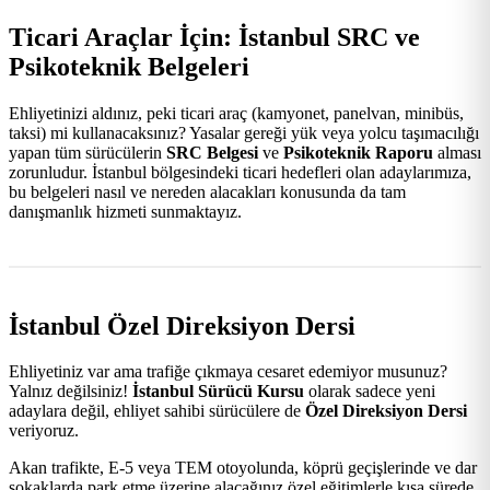
Ticari Araçlar İçin: İstanbul SRC ve
Psikoteknik Belgeleri
Ehliyetinizi aldınız, peki ticari araç (kamyonet, panelvan, minibüs,
taksi) mi kullanacaksınız? Yasalar gereği yük veya yolcu taşımacılığı
yapan tüm sürücülerin
SRC Belgesi
ve
Psikoteknik Raporu
alması
zorunludur. İstanbul bölgesindeki ticari hedefleri olan adaylarımıza,
bu belgeleri nasıl ve nereden alacakları konusunda da tam
danışmanlık hizmeti sunmaktayız.
İstanbul Özel Direksiyon Dersi
Ehliyetiniz var ama trafiğe çıkmaya cesaret edemiyor musunuz?
Yalnız değilsiniz!
İstanbul Sürücü Kursu
olarak sadece yeni
adaylara değil, ehliyet sahibi sürücülere de
Özel Direksiyon Dersi
veriyoruz.
Akan trafikte, E-5 veya TEM otoyolunda, köprü geçişlerinde ve dar
sokaklarda park etme üzerine alacağınız özel eğitimlerle kısa sürede