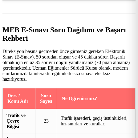
MEB E-Sınavı Soru Dağılımı ve Başarı
Rehberi
Direksiyon başına geçmeden önce girmeniz gereken Elektronik
Sınav (E-Sınav), 50 sorudan oluşur ve 45 dakika sürer. Başarılı
olmak için en az 35 soruyu doğru yanıtlamanız (70 puan almanız)
gerekmektedir. Uzman Eğitmenler Sürücü Kursu olarak, modern
sınıflarımızdaki interaktif eğitimlerle sizi sınava eksiksiz
hazırlıyoruz.
Ders /
Soru
Ne Öğrenirsiniz?
Konu Adı
Sayısı
Trafik ve
Trafik işaretleri, geçiş üstünlükleri,
Çevre
23
hız sınırları ve kurallar.
Bilgisi