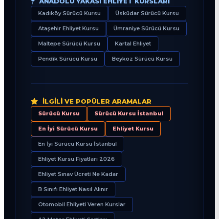
ANADOLU YAKASI EHLIYET KURSLARI
Kadıköy Sürücü Kursu
Üsküdar Sürücü Kursu
Ataşehir Ehliyet Kursu
Ümraniye Sürücü Kursu
Maltepe Sürücü Kursu
Kartal Ehliyet
Pendik Sürücü Kursu
Beykoz Sürücü Kursu
İLGILI VE POPÜLER ARAMALAR
Sürücü Kursu
Sürücü Kursu İstanbul
En İyi Sürücü Kursu
Ehliyet Kursu
En İyi Sürücü Kursu İstanbul
Ehliyet Kursu Fiyatları 2026
Ehliyet Sınav Ücreti Ne Kadar
B Sınıfı Ehliyet Nasıl Alınır
Otomobil Ehliyeti Veren Kurslar