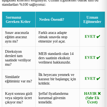
aşağıdaki kriterleri sorgulayın. Uzman Eğitmenler olarak tüm bu
standartları %100 sağlıyoruz:
Sormanız
Uzman
Neden Önemli?
Gereken Kriter
Eğitmenler
Sınav aracınızla
Farklı araca adapte
EVET ✔️
eğitim aracınız
olmak sınavda stop
aynı mı?
etmenize yol açar.
Direksiyon
MEB standardı olan 14
dersleri tam
EVET ✔️
ders saatinin eksiksiz
saatinde veriliyor
verilmesi hakkınızdır.
mu?
İlk heyecanı yenmek ve
Simülatör
EVET ✔️
kazasız bir başlangıç için
eğitiminiz var mı?
kritiktir.
Kayıt sonrası gizli
Şeffaf fiyatlandırma
HAYIR ❌
veya sürpriz ücret
kurumsal güvenin
(Sıfır Ek
çıkıyor mu?
temelidir.
Ücret)