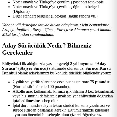
Noter onaylı ve Türkçe’ye çevrilmiş pasaport fotokopisi.
Noter onaylı ve Türkçe’ye çevrilmiş öğrenim belgesi
(Diploma).
Diğer standart belgeler (Fotoğraf, sağlık raporu vb.)
Yabancı dil desteğine ihtiyaç duyan adaylarımız için e-sınavlarda
Arapça, İngilizce, Rusça, Çince, Farsça ve Almanca çeviri imkanı
MEB tarafından sunulmaktadır.
Aday Sürücülük Nedir? Bilmeniz
Gerekenler
Ehliyetinizi ilk aldığınızda yasalar gereği
2 yıl boyunca “Aday
Sürücü” (Stajyer Sürücü)
statüsünde olursunuz.
Sürücü Kursu
İstanbul
olarak adaylarımızı bu konuda titizlikle bilgilendiriyoruz:
2 yıllık stajyerlik süresince ceza puanı sınırınız
75 puandır
(Normal sürücülerde 100 puandır).
Alkollü araç kullanmak, kırmızı ışık ihlalini 3 kez tekrarlamak
veya hız sınırını defalarca aşmak stajyer ehliyetinin doğrudan
iptal edilmesine
sebep olur.
İptal durumunda adayın tekrar sürücü kursuna yazılması ve
sürece sıfırdan başlaması gerekir. Eğitimlerimizde kurallara
uymanın önemini bu sebeple altını çizerek öğretiyoruz.