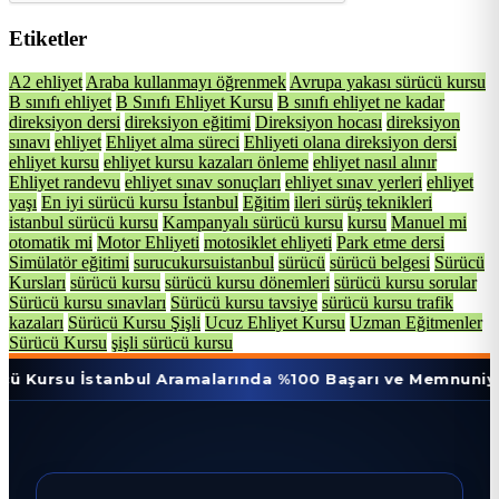
Etiketler
A2 ehliyet
Araba kullanmayı öğrenmek
Avrupa yakası sürücü kursu
B sınıfı ehliyet
B Sınıfı Ehliyet Kursu
B sınıfı ehliyet ne kadar
direksiyon dersi
direksiyon eğitimi
Direksiyon hocası
direksiyon
sınavı
ehliyet
Ehliyet alma süreci
Ehliyeti olana direksiyon dersi
ehliyet kursu
ehliyet kursu kazaları önleme
ehliyet nasıl alınır
Ehliyet randevu
ehliyet sınav sonuçları
ehliyet sınav yerleri
ehliyet
yaşı
En iyi sürücü kursu İstanbul
Eğitim
ileri sürüş teknikleri
istanbul sürücü kursu
Kampanyalı sürücü kursu
kursu
Manuel mi
otomatik mi
Motor Ehliyeti
motosiklet ehliyeti
Park etme dersi
Simülatör eğitimi
surucukursuistanbul
sürücü
sürücü belgesi
Sürücü
Kursları
sürücü kursu
sürücü kursu dönemleri
sürücü kursu sorular
Sürücü kursu sınavları
Sürücü kursu tavsiye
sürücü kursu trafik
kazaları
Sürücü Kursu Şişli
Ucuz Ehliyet Kursu
Uzman Eğitmenler
Sürücü Kursu
şişli sürücü kursu
İstanbul Aramalarında %100 Başarı ve Memnuniyet Oranı