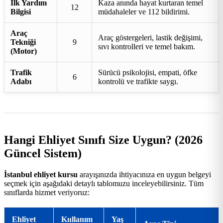
İlk Yardım
Kaza anında hayat kurtaran temel
12
Bilgisi
müdahaleler ve 112 bildirimi.
Araç
Araç göstergeleri, lastik değişimi,
Tekniği
9
sıvı kontrolleri ve temel bakım.
(Motor)
Trafik
Sürücü psikolojisi, empati, öfke
6
Adabı
kontrolü ve trafikte saygı.
Hangi Ehliyet Sınıfı Size Uygun? (2026
Güncel Sistem)
İstanbul ehliyet kursu
arayışınızda ihtiyacınıza en uygun belgeyi
seçmek için aşağıdaki detaylı tablomuzu inceleyebilirsiniz. Tüm
sınıflarda hizmet veriyoruz:
Ehliyet
Kullanım
Yaş