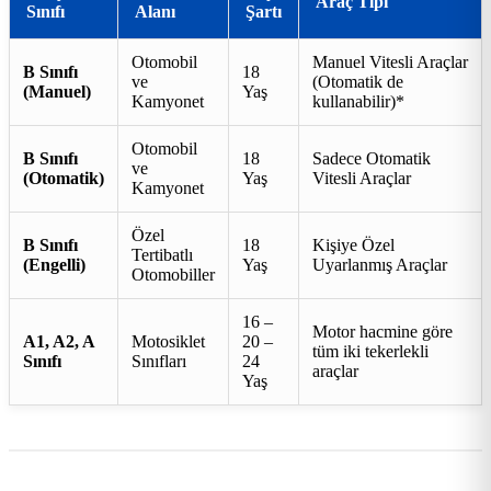
Araç Tipi
Sınıfı
Alanı
Şartı
Otomobil
Manuel Vitesli Araçlar
B Sınıfı
18
ve
(Otomatik de
(Manuel)
Yaş
Kamyonet
kullanabilir)*
Otomobil
B Sınıfı
18
Sadece Otomatik
ve
(Otomatik)
Yaş
Vitesli Araçlar
Kamyonet
Özel
B Sınıfı
18
Kişiye Özel
Tertibatlı
(Engelli)
Yaş
Uyarlanmış Araçlar
Otomobiller
16 –
Motor hacmine göre
A1, A2, A
Motosiklet
20 –
tüm iki tekerlekli
Sınıfı
Sınıfları
24
araçlar
Yaş