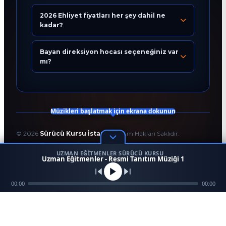
2026 Ehliyet fiyatları her şey dahil ne
kadar?
Bugün 09:40
Bayan direksiyon hocası seçeneğiniz var
mı?
Müzikleri başlatmak için ekrana dokunun
©
2026
Sürücü Kursu İstanbul
. Tüm Hakları Saklıdır.
T.C. Milli Eğitim Bakanlığı Onaylı Resmi Eğitim Kurumudur.
UZMAN EĞITMENLER SÜRÜCÜ KURSU
Kodlama ve Tasarım:
Enver Çağlar
1
Uzman Eğitmenler - Resmi Tanıtım Müziği 1
45958
256 BİT SSL
Mezun
00:00
Ara
Konum
00:00