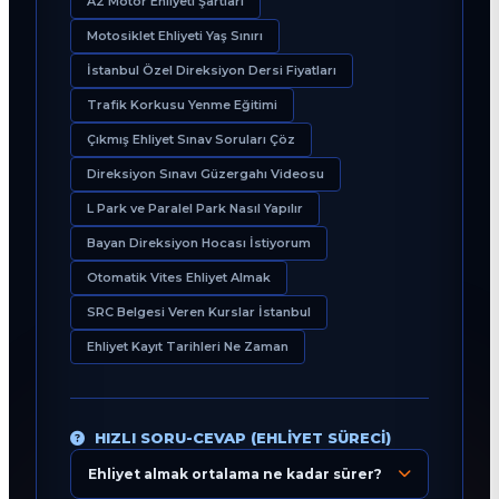
A2 Motor Ehliyeti Şartları
Motosiklet Ehliyeti Yaş Sınırı
İstanbul Özel Direksiyon Dersi Fiyatları
Trafik Korkusu Yenme Eğitimi
Çıkmış Ehliyet Sınav Soruları Çöz
Direksiyon Sınavı Güzergahı Videosu
L Park ve Paralel Park Nasıl Yapılır
Bayan Direksiyon Hocası İstiyorum
Otomatik Vites Ehliyet Almak
SRC Belgesi Veren Kurslar İstanbul
Ehliyet Kayıt Tarihleri Ne Zaman
HIZLI SORU-CEVAP (EHLIYET SÜRECI)
Ehliyet almak ortalama ne kadar sürer?
Eğitim Danışmanı
En Hızlı Sürücü Kursu