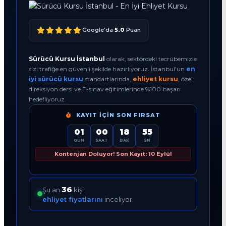
Google'da
5.0
Puan
Sürücü Kursu İstanbul
olarak, sektördeki tecrübemizle
sizi trafiğe en güvenli şekilde hazırlıyoruz. İstanbul'un
en
iyi sürücü kursu
standartlarında,
ehliyet kursu
, özel
direksiyon dersi ve E-sınav eğitimlerinde %100 başarı
hedefliyoruz.
KAYIT İÇIN SON FIRSAT
01
00
18
54
GÜN
SAAT
DAK
SN
Kontenjan Doluyor! Son Kayıt: 10 Eylül
36
Şu an
kişi
ehliyet fiyatlarını
inceliyor.