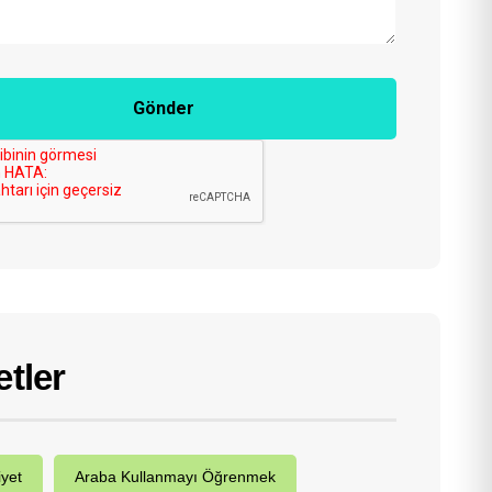
Gönder
etler
iyet
Araba Kullanmayı Öğrenmek