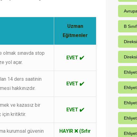
Avrupa
Uzman
B Sınıf
Eğitmenler
Direks
te olmak sınavda stop
Direks
EVET ✔️
e yol açar.
Ehliye
an 14 ders saatinin
EVET ✔️
Ehliye
lmesi hakkınızdır.
Ehliyet
nmek ve kazasız bir
EVET ✔️
için kritiktir.
Ehliye
rma kurumsal güvenin
HAYIR ❌ (Sıfır
Ehliyet