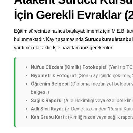
İçin Gerekli Evraklar 
Eğitim sürecinize hızlıca başlayabilmemiz için M.E.B. tar
bulunmaktadır. Kayıt aşamasında
Surucukursuistanbu
yardımcı olacaktır. İşte hazırlamanız gerekenler:
Nüfus Cüzdanı (Kimlik) Fotokopisi:
(Yeni tip T.C.
Biyometrik Fotoğraf:
(Son 6 ay içinde çekilmiş, 
Öğrenim Belgesi:
(Diploma, mezuniyet belgesi v
belgesi.)
Sağlık Raporu:
(Aile Hekimliği veya özel poliklini
Adli Sicil Kaydı:
(e-Devlet üzerinden “Resmi Kurum”
Kan Grubu Kartı:
(Kimliğinizde veya sağlık rapor