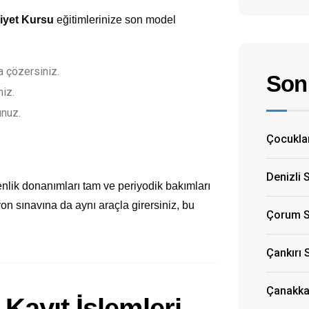
liyet Kursu
eğitimlerinize son model
 çözersiniz.
Son 
niz.
unuz.
Çocuklar
Denizli 
nlik donanımları tam ve periyodik bakımları
yon sınavına da aynı araçla girersiniz, bu
Çorum S
Çankırı 
Çanakkal
Kayıt İşlemleri