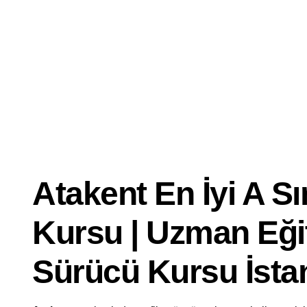
Dersi
İyi
Ehliyet
Kursu
Atakent En İyi A Sın
Kursu | Uzman Eği
Sürücü Kursu İsta