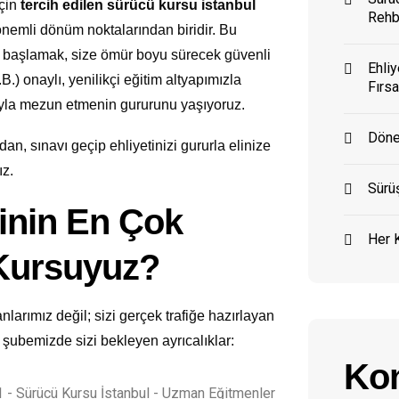
için
tercih edilen sürücü kursu istanbul
Rehb
önemli dönüm noktalarından biridir. Bu
başlamak, size ömür boyu sürecek güvenli
Ehliy
.B.) onaylı, yenilikçi eğitim altyapımızla
Fırsa
ıyla mezun etmenin gururunu yaşıyoruz.
Döne
an, sınavı geçip ehliyetinizi gururla elinize
ız.
Sürüş
inin En Çok
Her K
 Kursuyuz?
larımız değil; sizi gerçek trafiğe hazırlayan
şubemizde sizi bekleyen ayrıcalıklar:
Kon