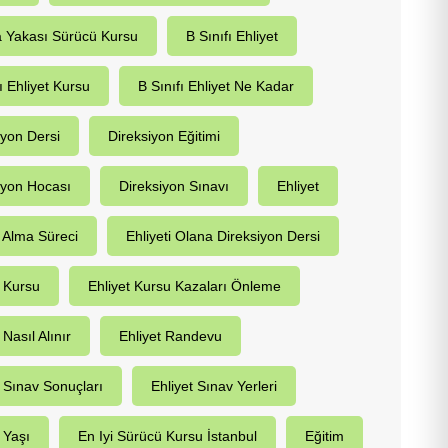
 Yakası Sürücü Kursu
B Sınıfı Ehliyet
ı Ehliyet Kursu
B Sınıfı Ehliyet Ne Kadar
iyon Dersi
Direksiyon Eğitimi
iyon Hocası
Direksiyon Sınavı
Ehliyet
t Alma Süreci
Ehliyeti Olana Direksiyon Dersi
t Kursu
Ehliyet Kursu Kazaları Önleme
 Nasıl Alınır
Ehliyet Randevu
t Sınav Sonuçları
Ehliyet Sınav Yerleri
 Yaşı
En Iyi Sürücü Kursu İstanbul
Eğitim