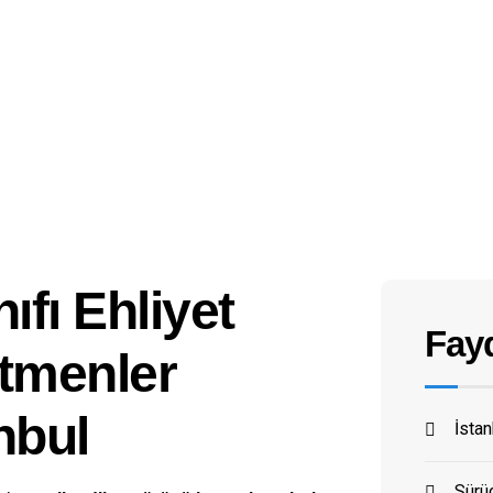
ıfı Ehliyet
Fayd
tmenler
nbul
İsta
Sürüc