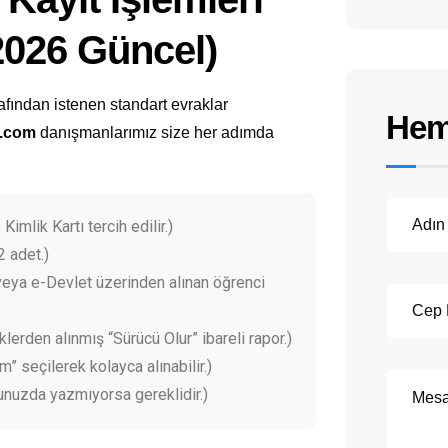
(2026 Güncel)
afından istenen standart evraklar
Hem
l.com
danışmanlarımız size her adımda
 Kimlik Kartı tercih edilir.)
2 adet.)
eya e-Devlet üzerinden alınan öğrenci
klerden alınmış “Sürücü Olur” ibareli rapor.)
 seçilerek kolayca alınabilir.)
unuzda yazmıyorsa gereklidir.)