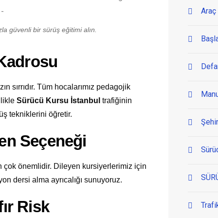
Araç 
a güvenli bir sürüş eğitimi alın.
Başl
 Kadrosu
Defa
n sırrıdır. Tüm hocalarımız pedagojik
Manu
llikle
Sürücü Kursu İstanbul
trafiğinin
ş tekniklerini öğretir.
Şehir
men Seçeneği
Sürü
 çok önemlidir. Dileyen kursiyerlerimiz için
SÜR
yon dersi alma ayrıcalığı sunuyoruz.
fır Risk
Trafi