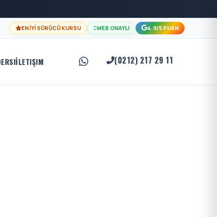
EN İYİ SÜRÜCÜ KURSU
MEB ONAYLI
4.9/5 PUAN
(0212) 217 29 11
DERSI
İLETIŞIM