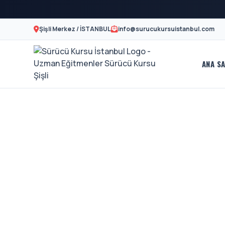
Şişli Merkez / İSTANBUL
info@surucukursuistanbul.com
ANA SA
Sürücü
A2
Motor
Kursu
Ehliyeti
İstanbul
Ve
-
Özel
Şişli
Direksiyon
En