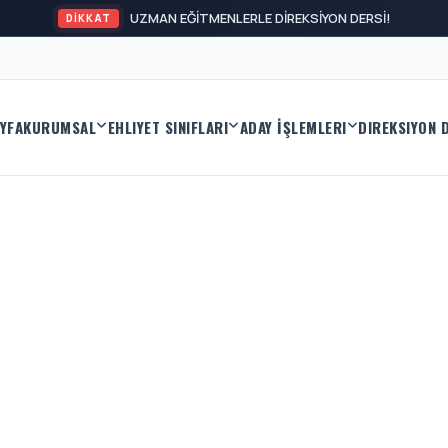
UZMAN EĞİTMENLERLE DİREKSİYON DERSİ!
DİKKAT
YFA
KURUMSAL
EHLIYET SINIFLARI
ADAY İŞLEMLERI
DIREKSIYON 