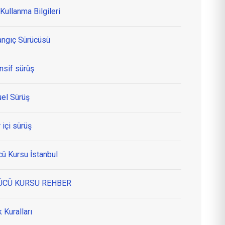
Kullanma Bilgileri
angıç Sürücüsü
nsif sürüş
el Sürüş
 içi sürüş
cü Kursu İstanbul
ÜCÜ KURSU REHBER
k Kuralları