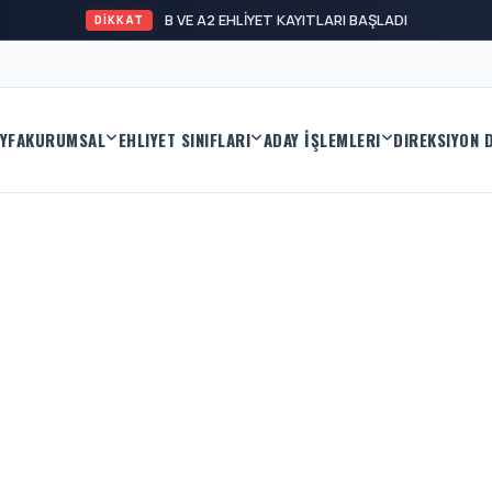
B VE A2 EHLİYET KAYITLARI BAŞLADI!
DİKKAT
YFA
KURUMSAL
EHLIYET SINIFLARI
ADAY İŞLEMLERI
DIREKSIYON 