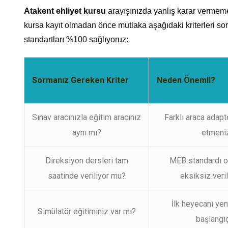
Atakent ehliyet kursu
arayışınızda yanlış karar vermem
kursa kayıt olmadan önce mutlaka aşağıdaki kriterleri s
standartları %100 sağlıyoruz:
Sormanız Gereken Kriter
Neden Önemli?
Sınav aracınızla eğitim aracınız
Farklı araca adap
aynı mı?
etmeniz
Direksiyon dersleri tam
MEB standardı ol
saatinde veriliyor mu?
eksiksiz veri
İlk heyecanı ye
Simülatör eğitiminiz var mı?
başlangıç 