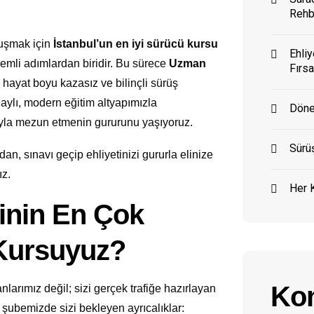
Rehb
vuşmak için
İstanbul’un en iyi sürücü kursu
Ehliy
nemli adımlardan biridir. Bu sürece
Uzman
Fırsa
hayat boyu kazasız ve bilinçli sürüş
onaylı, modern eğitim altyapımızla
Döne
ıyla mezun etmenin gururunu yaşıyoruz.
Sürüş
an, sınavı geçip ehliyetinizi gururla elinize
ız.
Her K
inin En Çok
 Kursuyuz?
Kon
larımız değil; sizi gerçek trafiğe hazırlayan
şubemizde sizi bekleyen ayrıcalıklar: