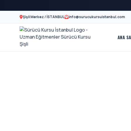
Şişli Merkez / İSTANBUL
info@surucukursuistanbul.com
ANA SA
Sürücü
A2
Motor
Kursu
Ehliyeti
İstanbul
Ve
-
Özel
Şişli
Direksiyon
En