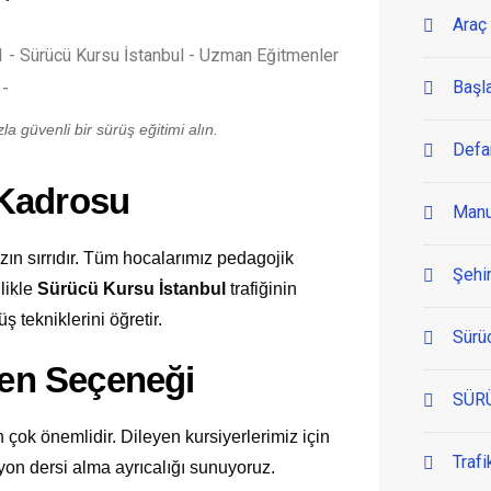
Araç 
Başl
a güvenli bir sürüş eğitimi alın.
Defa
 Kadrosu
Manu
n sırrıdır. Tüm hocalarımız pedagojik
Şehir
llikle
Sürücü Kursu İstanbul
trafiğinin
ş tekniklerini öğretir.
Sürü
men Seçeneği
SÜR
 çok önemlidir. Dileyen kursiyerlerimiz için
Trafi
yon dersi alma ayrıcalığı sunuyoruz.