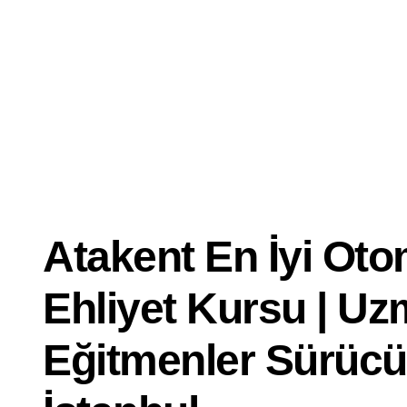
Dersi
İyi
Ehliyet
Kursu
Atakent En İyi Oto
Ehliyet Kursu | U
Eğitmenler Sürüc