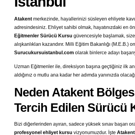
İstanbul
Atakent
merkezinde, hayallerinizi süsleyen ehliyete ka
adresindesiniz. Ehliyet sahibi olmak, hayatınızdaki en ö
Eğitmenler Sürücü Kursu
güvencesiyle başlamak, size 
alışkanlıkları kazandırır. Milli Eğitim Bakanlığı (M.E.B.) 
Surucukursuistanbul.com
olarak binlerce adayı başar
Uzman Eğitmenler ile, direksiyon başına geçtiğiniz ilk and
aldığınız o mutlu ana kadar her adımda yanınızda olacağ
Neden Atakent Bölges
Tercih Edilen Sürücü
Bizi diğerlerinden ayıran, sadece yüksek sınav başarı oran
profesyonel ehliyet kursu
vizyonumuzdur. İşte
Atakent