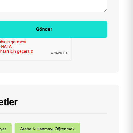
Gönder
etler
iyet
Araba Kullanmayı Öğrenmek