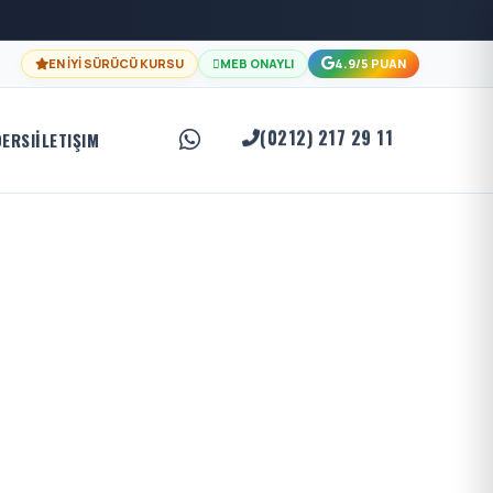
EN İYİ SÜRÜCÜ KURSU
MEB ONAYLI
4.9/5 PUAN
(0212) 217 29 11
DERSI
İLETIŞIM