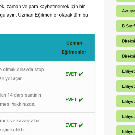
ek, zaman ve para kaybetmemek için bir
Avrupa
orgulayın. Uzman Eğitmenler olarak tüm bu
B Sınıf
Direks
Uzman
Eğitmenler
Direks
te olmak sınavda stop
Ehliye
EVET ✔️
e yol açar.
Ehliye
an 14 ders saatinin
EVET ✔️
Ehliyet
lmesi hakkınızdır.
Ehliye
nmek ve kazasız bir
EVET ✔️
için kritiktir.
Ehliyet