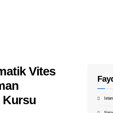
matik Vites
Fayd
zman
ü Kursu
İsta
Sürüc