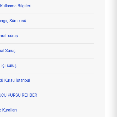
Kullanma Bilgileri
angıç Sürücüsü
nsif sürüş
el Sürüş
 içi sürüş
cü Kursu İstanbul
ÜCÜ KURSU REHBER
k Kuralları