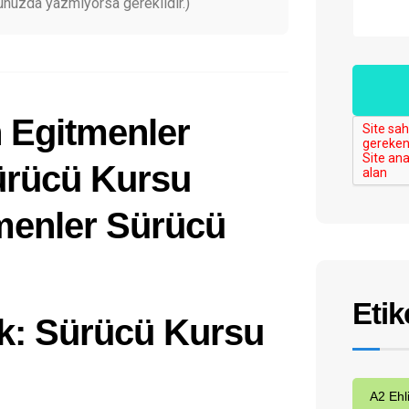
unuzda yazmıyorsa gereklidir.)
Etik
: Sürücü Kursu
A2 Ehl