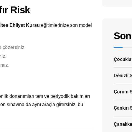
fır Risk
ites Ehliyet Kursu
eğitimlerinize son model
Son 
 çözersiniz.
niz.
Çocuklar
unuz.
Denizli 
Çorum S
nlik donanımları tam ve periyodik bakımları
yon sınavına da aynı araçla girersiniz, bu
Çankırı 
Çanakkal