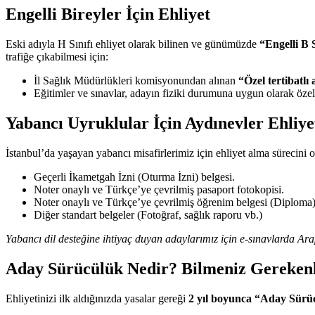
Engelli Bireyler İçin Ehliyet
Eski adıyla H Sınıfı ehliyet olarak bilinen ve günümüzde
“Engelli B S
trafiğe çıkabilmesi için:
İl Sağlık Müdürlükleri komisyonundan alınan
“Özel tertibatlı
Eğitimler ve sınavlar, adayın fiziki durumuna uygun olarak özel 
Yabancı Uyruklular İçin Aydınevler Ehliye
İstanbul’da yaşayan yabancı misafirlerimiz için ehliyet alma sürecini 
Geçerli İkametgah İzni (Oturma İzni) belgesi.
Noter onaylı ve Türkçe’ye çevrilmiş pasaport fotokopisi.
Noter onaylı ve Türkçe’ye çevrilmiş öğrenim belgesi (Diploma)
Diğer standart belgeler (Fotoğraf, sağlık raporu vb.)
Yabancı dil desteğine ihtiyaç duyan adaylarımız için e-sınavlarda A
Aday Sürücülük Nedir? Bilmeniz Gereken
Ehliyetinizi ilk aldığınızda yasalar gereği
2 yıl boyunca “Aday Sürü