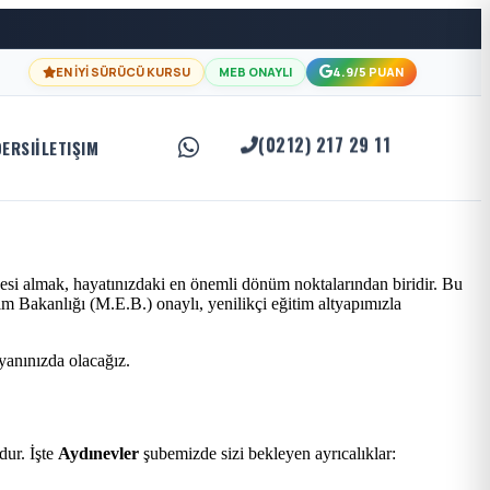
EN İYİ SÜRÜCÜ KURSU
MEB ONAYLI
4.9/5 PUAN
(0212) 217 29 11
DERSI
İLETIŞIM
esi almak, hayatınızdaki en önemli dönüm noktalarından biridir. Bu
im Bakanlığı (M.E.B.) onaylı, yenilikçi eğitim altyapımızla
 yanınızda olacağız.
ur. İşte
Aydınevler
şubemizde sizi bekleyen ayrıcalıklar: