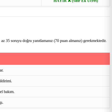
HAYIR ❌ (Sıfır Ek Ücret)
n az 35 soruyu doğru yanıtlamanız (70 puan almanız) gerekmektedir.
ar.
ldirimi.
mel bakım.
gı.