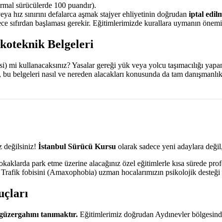
mal sürücülerde 100 puandır).
veya hız sınırını defalarca aşmak stajyer ehliyetinin doğrudan
iptal edil
e sıfırdan başlaması gerekir. Eğitimlerimizde kurallara uymanın önemin
ikoteknik Belgeleri
aksi) mi kullanacaksınız? Yasalar gereği yük veya yolcu taşımacılığı yap
a, bu belgeleri nasıl ve nereden alacakları konusunda da tam danışmanlı
 değilsiniz!
İstanbul Sürücü Kursu
olarak sadece yeni adaylara değil,
aklarda park etme üzerine alacağınız özel eğitimlerle kısa sürede prof
. Trafik fobisini (Amaxophobia) uzman hocalarımızın psikolojik desteği 
uçları
güzergahını tanımaktır.
Eğitimlerimiz doğrudan Aydınevler bölgesind