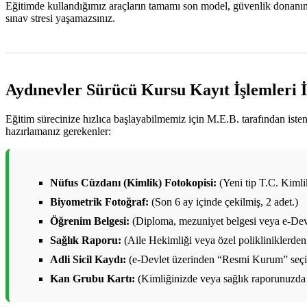
Eğitimde kullandığımız araçların tamamı son model, güvenlik donanımlar
sınav stresi yaşamazsınız.
Aydınevler Sürücü Kursu Kayıt İşlemleri 
Eğitim sürecinize hızlıca başlayabilmemiz için M.E.B. tarafından ist
hazırlamanız gerekenler:
Nüfus Cüzdanı (Kimlik) Fotokopisi:
(Yeni tip T.C. Kimlik 
Biyometrik Fotoğraf:
(Son 6 ay içinde çekilmiş, 2 adet.)
Öğrenim Belgesi:
(Diploma, mezuniyet belgesi veya e-Devl
Sağlık Raporu:
(Aile Hekimliği veya özel polikliniklerden 
Adli Sicil Kaydı:
(e-Devlet üzerinden “Resmi Kurum” seçile
Kan Grubu Kartı:
(Kimliğinizde veya sağlık raporunuzda 