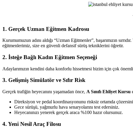
Ehliyet
Kursu
1. Gerçek Uzman Eğitmen Kadrosu
Kurumumuzun adını aldığı “Uzman Eğitmenler”, başarımızın sırrıdır. T
eğitmenlerimiz, size en güvenli defansif sürüş tekniklerini öğretir.
2. İsteğe Bağlı Kadın Eğitmen Seçeneği
Adaylarımızın kendini daha konforlu hissetmesi bizim için çok önemlid
3. Gelişmiş Simülatör ve Sıfır Risk
Gerçek trafiğin heyecanını yaşamadan önce,
A Sınıfı Ehliyet Kursu
e
Direksiyon ve pedal koordinasyonunu risksiz ortamda çözersini
Gece sürüşü, yağmurlu hava senaryolarını test edersiniz.
Heyecanınızı yenerek gerçek araca %100 hazır olursunuz.
4. Yeni Nesil Araç Filosu