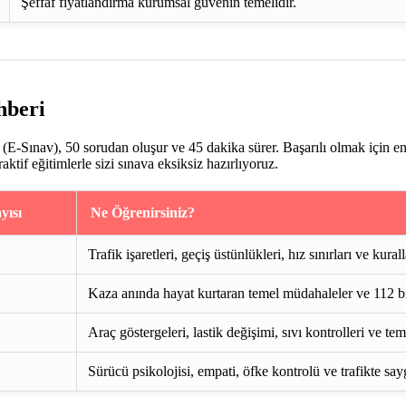
Şeffaf fiyatlandırma kurumsal güvenin temelidir.
hberi
E-Sınav), 50 sorudan oluşur ve 45 dakika sürer. Başarılı olmak için e
if eğitimlerle sizi sınava eksiksiz hazırlıyoruz.
yısı
Ne Öğrenirsiniz?
Trafik işaretleri, geçiş üstünlükleri, hız sınırları ve kurall
Kaza anında hayat kurtaran temel müdahaleler ve 112 bi
Araç göstergeleri, lastik değişimi, sıvı kontrolleri ve te
Sürücü psikolojisi, empati, öfke kontrolü ve trafikte say