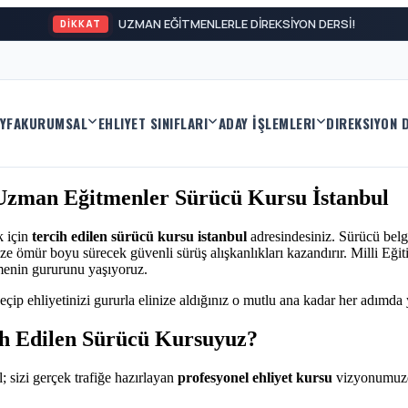
UZMAN EĞİTMENLERLE DİREKSİYON DERSİ!
DİKKAT
YFA
KURUMSAL
EHLIYET SINIFLARI
ADAY İŞLEMLERI
DIREKSIYON 
| Uzman Eğitmenler Sürücü Kursu İstanbul
k için
tercih edilen sürücü kursu istanbul
adresindesiniz. Sürücü belg
e ömür boyu sürecek güvenli sürüş alışkanlıkları kazandırır. Milli Eğit
menin gururunu yaşıyoruz.
eçip ehliyetinizi gururla elinize aldığınız o mutlu ana kadar her adımda
ih Edilen Sürücü Kursuyuz?
; sizi gerçek trafiğe hazırlayan
profesyonel ehliyet kursu
vizyonumuzd