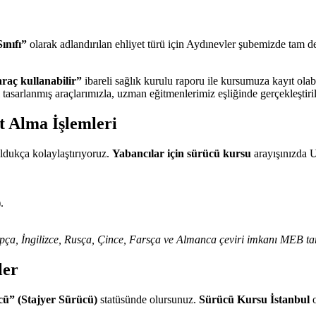
ınıfı”
olarak adlandırılan ehliyet türü için Aydınevler şubemizde tam 
 araç kullanabilir”
ibareli sağlık kurulu raporu ile kursumuza kayıt olabi
tasarlanmış araçlarımızla, uzman eğitmenlerimiz eşliğinde gerçekleştiril
t Alma İşlemleri
oldukça kolaylaştırıyoruz.
Yabancılar için sürücü kursu
arayışınızda U
.
rapça, İngilizce, Rusça, Çince, Farsça ve Almanca çeviri imkanı MEB ta
ler
cü” (Stajyer Sürücü)
statüsünde olursunuz.
Sürücü Kursu İstanbul
o