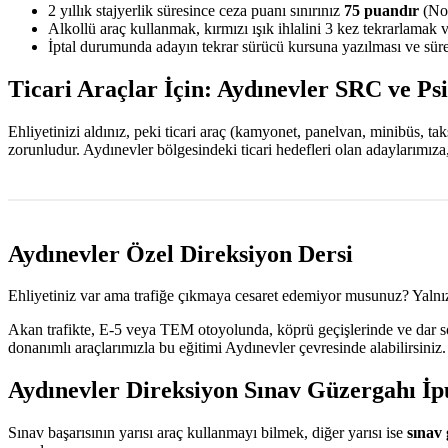
2 yıllık stajyerlik süresince ceza puanı sınırınız
75 puandır
(Nor
Alkollü araç kullanmak, kırmızı ışık ihlalini 3 kez tekrarlamak 
İptal durumunda adayın tekrar sürücü kursuna yazılması ve sürec
Ticari Araçlar İçin: Aydınevler SRC ve Ps
Ehliyetinizi aldınız, peki ticari araç (kamyonet, panelvan, minibüs, t
zorunludur. Aydınevler bölgesindeki ticari hedefleri olan adaylarımız
Aydınevler Özel Direksiyon Dersi
Ehliyetiniz var ama trafiğe çıkmaya cesaret edemiyor musunuz? Yalnız
Akan trafikte, E-5 veya TEM otoyolunda, köprü geçişlerinde ve dar sok
donanımlı araçlarımızla bu eğitimi Aydınevler çevresinde alabilirsiniz
Aydınevler Direksiyon Sınav Güzergahı İp
Sınav başarısının yarısı araç kullanmayı bilmek, diğer yarısı ise
sınav 