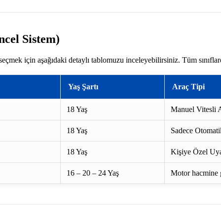
ncel Sistem)
seçmek için aşağıdaki detaylı tablomuzu inceleyebilirsiniz. Tüm sınıfla
Yaş Şartı
Araç Tipi
18 Yaş
Manuel Vitesli A
18 Yaş
Sadece Otomatik
18 Yaş
Kişiye Özel Uya
16 – 20 – 24 Yaş
Motor hacmine gö