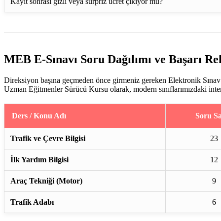
Kayıt sonrası gizli veya sürpriz ücret çıkıyor mu?
MEB E-Sınavı Soru Dağılımı ve Başarı Re
Direksiyon başına geçmeden önce girmeniz gereken Elektronik Sınav (
Uzman Eğitmenler Sürücü Kursu olarak, modern sınıflarımızdaki interakt
Ders / Konu Adı
Soru Sa
Trafik ve Çevre Bilgisi
23
İlk Yardım Bilgisi
12
Araç Tekniği (Motor)
9
Trafik Adabı
6