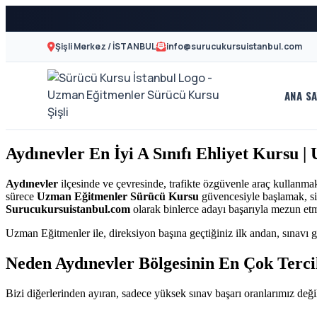
Şişli Merkez / İSTANBUL
info@surucukursuistanbul.com
ANA SA
A2
Sürücü
Motor
Kursu
Aydınevler En İyi A Sınıfı Ehliyet Kursu 
Ehliyeti
İstanbul
ve
Aydınevler
ilçesinde ve çevresinde, trafikte özgüvenle araç kullanma
sürece
Uzman Eğitmenler Sürücü Kursu
güvencesiyle başlamak, siz
Özel
-
Surucukursuistanbul.com
olarak binlerce adayı başarıyla mezun et
Direksiyon
Uzman Eğitmenler ile, direksiyon başına geçtiğiniz ilk andan, sınavı g
Şişli
Dersi
Neden Aydınevler Bölgesinin En Çok Terc
En
Bizi diğerlerinden ayıran, sadece yüksek sınav başarı oranlarımız değil
İyi