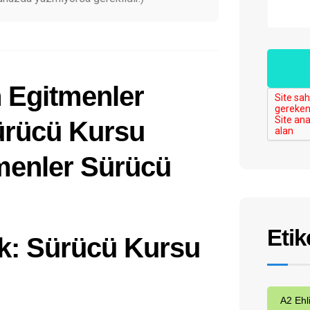
Etik
: Sürücü Kursu
A2 Ehl