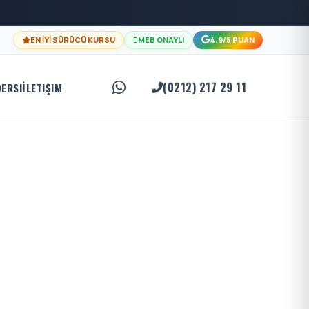
EN İYİ SÜRÜCÜ KURSU
MEB ONAYLI
4.9/5 PUAN
(0212) 217 29 11
DERSI
İLETIŞIM