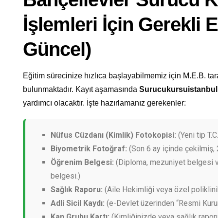
İşlemleri İçin Gerekli 
Güncel)
Eğitim sürecinize hızlıca başlayabilmemiz için M.E.B. tar
bulunmaktadır. Kayıt aşamasında
Surucukursuistanbu
yardımcı olacaktır. İşte hazırlamanız gerekenler:
Nüfus Cüzdanı (Kimlik) Fotokopisi:
(Yeni tip T.C.
Biyometrik Fotoğraf:
(Son 6 ay içinde çekilmiş, 
Öğrenim Belgesi:
(Diploma, mezuniyet belgesi v
belgesi.)
Sağlık Raporu:
(Aile Hekimliği veya özel poliklini
Adli Sicil Kaydı:
(e-Devlet üzerinden “Resmi Kurum”
Kan Grubu Kartı:
(Kimliğinizde veya sağlık rapor