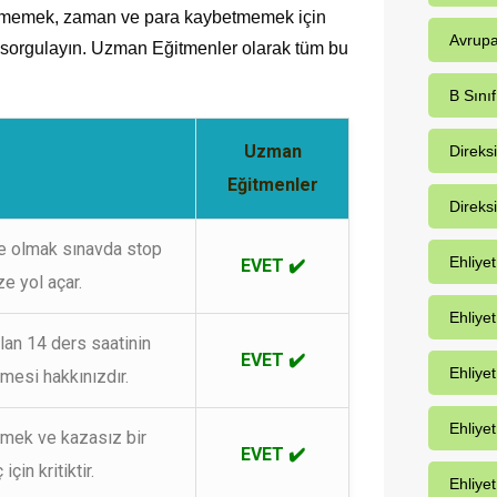
ermemek, zaman ve para kaybetmemek için
Avrupa
i sorgulayın. Uzman Eğitmenler olarak tüm bu
B Sınıf
Uzman
Direks
Eğitmenler
Direks
te olmak sınavda stop
Ehliye
EVET ✔️
e yol açar.
Ehliye
an 14 ders saatinin
EVET ✔️
Ehliyet
lmesi hakkınızdır.
Ehliye
nmek ve kazasız bir
EVET ✔️
için kritiktir.
Ehliyet