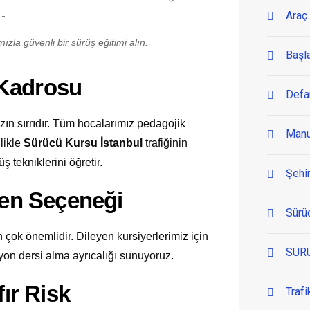
Araç 
zla güvenli bir sürüş eğitimi alın.
Başl
 Kadrosu
Defa
n sırrıdır. Tüm hocalarımız pedagojik
Manu
llikle
Sürücü Kursu İstanbul
trafiğinin
ş tekniklerini öğretir.
Şehir
men Seçeneği
Sürü
 çok önemlidir. Dileyen kursiyerlerimiz için
SÜR
yon dersi alma ayrıcalığı sunuyoruz.
fır Risk
Trafi