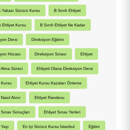
 Yakası Sürücü Kursu
B Sınıfı Ehliyet
ı Ehliyet Kursu
B Sınıfı Ehliyet Ne Kadar
iyon Dersi
Direksiyon Eğitimi
iyon Hocası
Direksiyon Sınavı
Ehliyet
t Alma Süreci
Ehliyeti Olana Direksiyon Dersi
t Kursu
Ehliyet Kursu Kazaları Önleme
 Nasıl Alınır
Ehliyet Randevu
t Sınav Sonuçları
Ehliyet Sınav Yerleri
 Yaşı
En Iyi Sürücü Kursu İstanbul
Eğitim