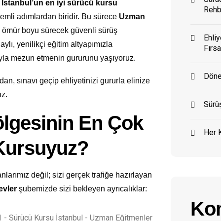
n
İstanbul’un en iyi sürücü kursu
Rehb
nemli adımlardan biridir. Bu sürece
Uzman
 ömür boyu sürecek güvenli sürüş
Ehliy
aylı, yenilikçi eğitim altyapımızla
Fırsa
ıyla mezun etmenin gururunu yaşıyoruz.
Döne
an, sınavı geçip ehliyetinizi gururla elinize
ız.
Sürüş
ölgesinin En Çok
Her K
 Kursuyuz?
larımız değil; sizi gerçek trafiğe hazırlayan
evler
şubemizde sizi bekleyen ayrıcalıklar:
Kon