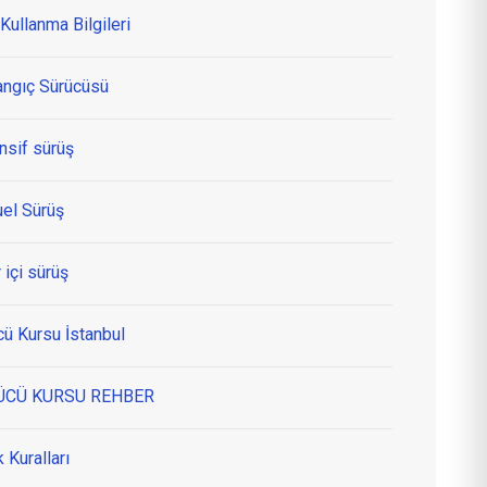
Kullanma Bilgileri
angıç Sürücüsü
nsif sürüş
el Sürüş
 içi sürüş
cü Kursu İstanbul
ÜCÜ KURSU REHBER
k Kuralları