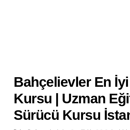
Dersi
İyi
Ehliyet
Kursu
Bahçelievler En İyi 
Kursu | Uzman Eği
Sürücü Kursu İsta