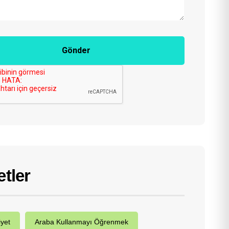
Gönder
etler
iyet
Araba Kullanmayı Öğrenmek