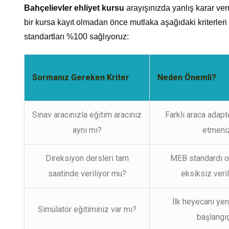
Bahçelievler ehliyet kursu
arayışınızda yanlış karar v
bir kursa kayıt olmadan önce mutlaka aşağıdaki kriterler
standartları %100 sağlıyoruz:
Sormanız Gereken Kriter
Neden Önemli?
Sınav aracınızla eğitim aracınız
Farklı araca adap
aynı mı?
etmeniz
Direksiyon dersleri tam
MEB standardı ol
saatinde veriliyor mu?
eksiksiz veri
İlk heyecanı ye
Simülatör eğitiminiz var mı?
başlangıç 