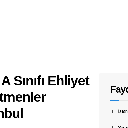
A Sınıfı Ehliyet
Fayd
tmenler
nbul
İsta
Sürüc