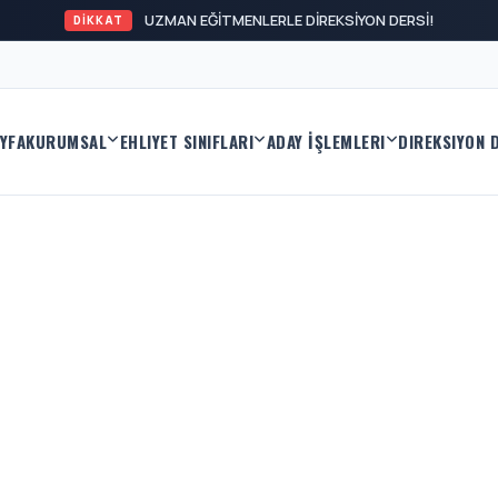
UZMAN EĞİTMENLERLE DİREKSİYON DERSİ!
DİKKAT
YFA
KURUMSAL
EHLIYET SINIFLARI
ADAY İŞLEMLERI
DIREKSIYON 