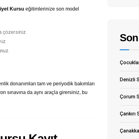
liyet Kursu
eğitimlerinize son model
 çözersiniz.
Son 
niz.
unuz.
Çocuklar
Denizli 
nlik donanımları tam ve periyodik bakımları
yon sınavına da aynı araçla girersiniz, bu
Çorum S
Çankırı 
Çanakkal
ursu Kayıt