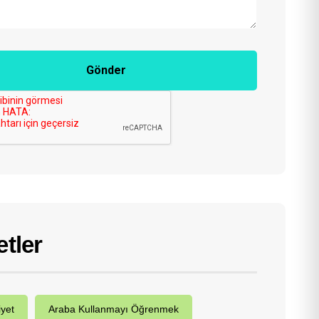
Gönder
etler
iyet
Araba Kullanmayı Öğrenmek