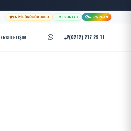
EN İYİ SÜRÜCÜ KURSU
MEB ONAYLI
4.9/5 PUAN
(0212) 217 29 11
DERSI
İLETIŞIM