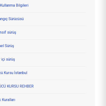
Kullanma Bilgileri
angıç Sürücüsü
nsif sürüş
el Sürüş
 içi sürüş
cü Kursu İstanbul
ÜCÜ KURSU REHBER
k Kuralları