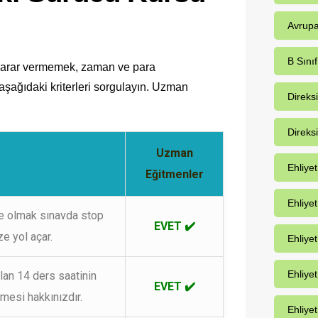
Avrupa
B Sınıf
 karar vermemek, zaman ve para
şağıdaki kriterleri sorgulayın. Uzman
Direks
Direks
Uzman
Ehliye
Eğitmenler
Ehliye
te olmak sınavda stop
EVET ✔️
e yol açar.
Ehliyet
Ehliye
an 14 ders saatinin
EVET ✔️
lmesi hakkınızdır.
Ehliyet