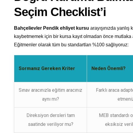
Seçim Checklist’i
Bahçelievler Pendik ehliyet kursu
arayışınızda yanlış
kaybetmemek için bir kursa kayıt olmadan önce mutlaka a
Eğitmenler olarak tüm bu standartları %100 sağlıyoruz:
Sormanız Gereken Kriter
Neden Önemli?
Sınav aracınızla eğitim aracınız
Farklı araca adap
aynı mı?
etmeniz
Direksiyon dersleri tam
MEB standardı ol
saatinde veriliyor mu?
eksiksiz veri