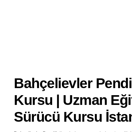
Dersi
İyi
Ehliyet
Kursu
Bahçelievler Pendik
Kursu | Uzman Eği
Sürücü Kursu İsta