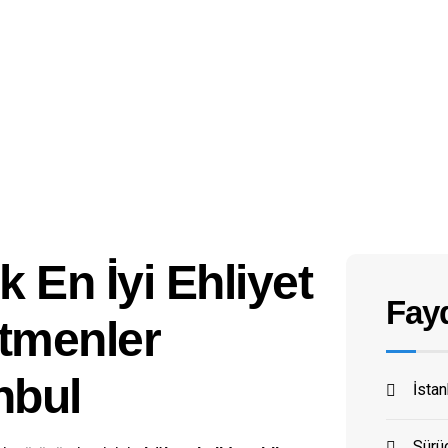
 En İyi Ehliyet
Fayd
tmenler
nbul
İsta
Sürüc