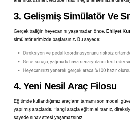
alanında uzman, tecrübeli kadın eğitmenlerimizle direksi
3. Gelişmiş Simülatör Ve Sı
Gerçek trafiğin heyecanını yaşamadan önce,
Ehliyet Ku
simülatörlerimizde başlarsınız. Bu sayede:
Direksiyon ve pedal koordinasyonunu risksiz ortamda
Gece sürüşü, yağmurlu hava senaryolarını test edersi
Heyecanınızı yenerek gerçek araca %100 hazır olurs
4. Yeni Nesil Araç Filosu
Eğitimde kullandığımız araçların tamamı son model, güve
yapılmış araçlardır. Hangi araçla eğitim alırsanız, direksi
sayede sınav stresi yaşamazsınız.