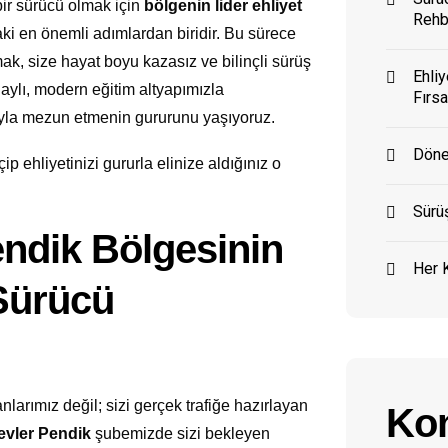
bir sürücü olmak için
bölgenin lider ehliyet
Rehb
ki en önemli adımlardan biridir. Bu sürece
k, size hayat boyu kazasız ve bilinçli sürüş
Ehliy
onaylı, modern eğitim altyapımızla
Fırsa
ıyla mezun etmenin gururunu yaşıyoruz.
Döne
ip ehliyetinizi gururla elinize aldığınız o
Sürüş
ndik Bölgesinin
Her K
Sürücü
larımız değil; sizi gerçek trafiğe hazırlayan
Kon
evler Pendik
şubemizde sizi bekleyen