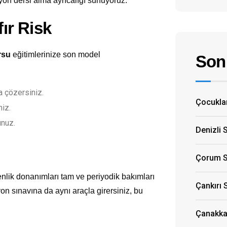
yon dersi alma ayrıcalığı sunuyoruz.
fır Risk
rsu
eğitimlerinize son model
Son 
 çözersiniz.
Çocuklar
niz.
unuz.
Denizli 
Çorum S
nlik donanımları tam ve periyodik bakımları
Çankırı 
yon sınavına da aynı araçla girersiniz, bu
Çanakkal