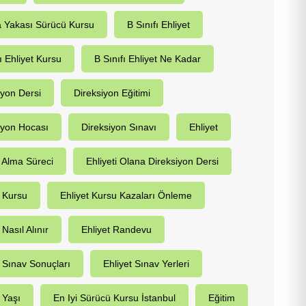
 Yakası Sürücü Kursu
B Sınıfı Ehliyet
ı Ehliyet Kursu
B Sınıfı Ehliyet Ne Kadar
iyon Dersi
Direksiyon Eğitimi
iyon Hocası
Direksiyon Sınavı
Ehliyet
t Alma Süreci
Ehliyeti Olana Direksiyon Dersi
t Kursu
Ehliyet Kursu Kazaları Önleme
 Nasıl Alınır
Ehliyet Randevu
t Sınav Sonuçları
Ehliyet Sınav Yerleri
 Yaşı
En Iyi Sürücü Kursu İstanbul
Eğitim