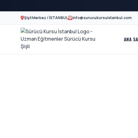
Şişli Merkez / İSTANBUL
info@surucukursuistanbul.com
ANA SA
Sürücü
A2
Motor
Kursu
Ehliyeti
İstanbul
Ve
-
Özel
Şişli
Direksiyon
En