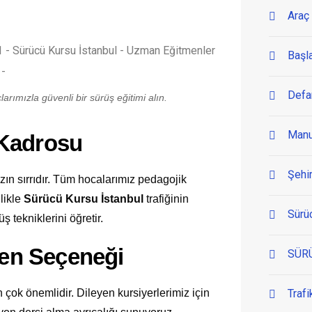
Araç 
Başl
Defa
arımızla güvenli bir sürüş eğitimi alın.
Manu
 Kadrosu
Şehir
n sırrıdır. Tüm hocalarımız pedagojik
llikle
Sürücü Kursu İstanbul
trafiğinin
Sürü
ş tekniklerini öğretir.
men Seçeneği
SÜR
 çok önemlidir. Dileyen kursiyerlerimiz için
Trafi