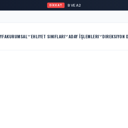
B VE A2 EHLİYET KAYI
DİKKAT
YFA
KURUMSAL
EHLIYET SINIFLARI
ADAY İŞLEMLERI
DIREKSIYON 