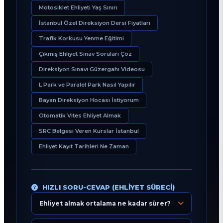
Motosiklet Ehliyeti Yaş Sınırı
İstanbul Özel Direksiyon Dersi Fiyatları
Trafik Korkusu Yenme Eğitimi
Çıkmış Ehliyet Sınav Soruları Çöz
Direksiyon Sınavı Güzergahı Videosu
L Park ve Paralel Park Nasıl Yapılır
Bayan Direksiyon Hocası İstiyorum
Otomatik Vites Ehliyet Almak
SRC Belgesi Veren Kurslar İstanbul
Ehliyet Kayıt Tarihleri Ne Zaman
HIZLI SORU-CEVAP (EHLIYET SÜRECI)
Ehliyet almak ortalama ne kadar sürer?
Eğitim Danışmanı
En Hızlı Sürücü Kursu