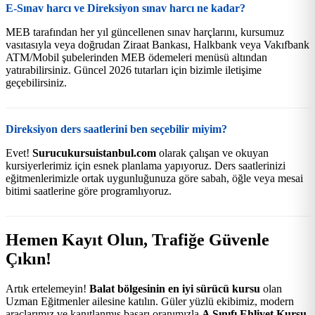
E-Sınav harcı ve Direksiyon sınav harcı ne kadar?
MEB tarafından her yıl güncellenen sınav harçlarını, kursumuz
vasıtasıyla veya doğrudan Ziraat Bankası, Halkbank veya Vakıfbank
ATM/Mobil şubelerinden MEB ödemeleri menüsü altından
yatırabilirsiniz. Güncel 2026 tutarları için bizimle iletişime
geçebilirsiniz.
Direksiyon ders saatlerini ben seçebilir miyim?
Evet!
Surucukursuistanbul.com
olarak çalışan ve okuyan
kursiyerlerimiz için esnek planlama yapıyoruz. Ders saatlerinizi
eğitmenlerimizle ortak uygunluğunuza göre sabah, öğle veya mesai
bitimi saatlerine göre programlıyoruz.
Hemen Kayıt Olun, Trafiğe Güvenle
Çıkın!
Artık ertelemeyin!
Balat bölgesinin en iyi sürücü kursu
olan
Uzman Eğitmenler ailesine katılın. Güler yüzlü ekibimiz, modern
araçlarımız ve kanıtlanmış başarı oranımızla
A Sınıfı Ehliyet Kursu