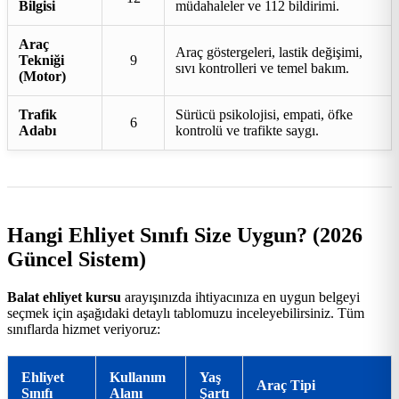
Bilgisi
müdahaleler ve 112 bildirimi.
Araç
Araç göstergeleri, lastik değişimi,
Tekniği
9
sıvı kontrolleri ve temel bakım.
(Motor)
Trafik
Sürücü psikolojisi, empati, öfke
6
Adabı
kontrolü ve trafikte saygı.
Hangi Ehliyet Sınıfı Size Uygun? (2026
Güncel Sistem)
Balat ehliyet kursu
arayışınızda ihtiyacınıza en uygun belgeyi
seçmek için aşağıdaki detaylı tablomuzu inceleyebilirsiniz. Tüm
sınıflarda hizmet veriyoruz:
Ehliyet
Kullanım
Yaş
Araç Tipi
Sınıfı
Alanı
Şartı