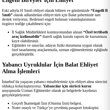
Engelli Bireyler İçin Ehliyet
Eski adıyla H Sınıfı ehliyet olarak bilinen ve günümüzde
“Engelli B
Sınıfı”
olarak adlandırılan ehliyet türü için Balat şubemizde tam
destek veriyoruz. Bedensel engeli bulunan vatandaşlarımızın
özgürce trafiğe çıkabilmesi için:
İl Sağlık Müdürlükleri komisyonundan alınan
“Özel tertibatlı
araç kullanabilir”
ibareli sağlık kurulu raporu ile kursumuza
kayıt olabilirsiniz.
Eğitimler ve sınavlar, adayın fiziki durumuna uygun olarak
özel tasarlanmış araçlarımızla, uzman eğitmenlerimiz eşliğinde
gerçekleştirilir.
Yabancı Uyruklular İçin Balat Ehliyet
Alma İşlemleri
İstanbul’da yaşayan yabancı misafirlerimiz için ehliyet alma sürecini
oldukça kolaylaştırıyoruz.
Yabancılar için sürücü kursu
arayışınızda Uzman Eğitmenler olarak şu belgelerle kaydınızı
gerçekleştiriyoruz:
Geçerli İkametgah İzni (Oturma İzni) belgesi.
Noter onaylı ve Türkçe’ye çevrilmiş pasaport fotokopisi.