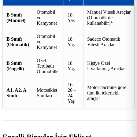
Otomobil
Manuel Vitesli Araçlar
B Sınıfı
18
ve
(Otomatik de
(Manuel)
Yaş
Kamyonet
kullanabilir)*
Otomobil
B Sınıfı
18
Sadece Otomatik
ve
(Otomatik)
Yaş
Vitesli Araçlar
Kamyonet
Özel
B Sınıfı
18
Kişiye Özel
Tertibatlı
(Engelli)
Yaş
Uyarlanmış Araçlar
Otomobiller
16 –
Motor hacmine göre
A1, A2, A
Motosiklet
20 –
tüm iki tekerlekli
Sınıfı
Sınıfları
24
araçlar
Yaş