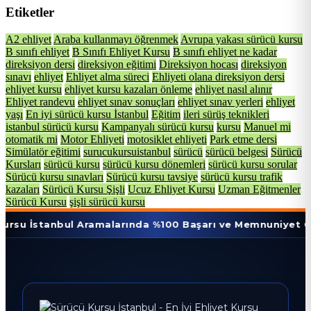
Etiketler
A2 ehliyet
Araba kullanmayı öğrenmek
Avrupa yakası sürücü kursu
B sınıfı ehliyet
B Sınıfı Ehliyet Kursu
B sınıfı ehliyet ne kadar
direksiyon dersi
direksiyon eğitimi
Direksiyon hocası
direksiyon
sınavı
ehliyet
Ehliyet alma süreci
Ehliyeti olana direksiyon dersi
ehliyet kursu
ehliyet kursu kazaları önleme
ehliyet nasıl alınır
Ehliyet randevu
ehliyet sınav sonuçları
ehliyet sınav yerleri
ehliyet
yaşı
En iyi sürücü kursu İstanbul
Eğitim
ileri sürüş teknikleri
istanbul sürücü kursu
Kampanyalı sürücü kursu
kursu
Manuel mi
otomatik mi
Motor Ehliyeti
motosiklet ehliyeti
Park etme dersi
Simülatör eğitimi
surucukursuistanbul
sürücü
sürücü belgesi
Sürücü
Kursları
sürücü kursu
sürücü kursu dönemleri
sürücü kursu sorular
Sürücü kursu sınavları
Sürücü kursu tavsiye
sürücü kursu trafik
kazaları
Sürücü Kursu Şişli
Ucuz Ehliyet Kursu
Uzman Eğitmenler
Sürücü Kursu
şişli sürücü kursu
nbul Aramalarında %100 Başarı ve Memnuniyet Oranı