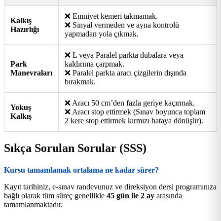
❌ Emniyet kemeri takmamak.
Kalkış
❌ Sinyal vermeden ve ayna kontrolü
Hazırlığı
yapmadan yola çıkmak.
❌ L veya Paralel parkta dubalara veya
Park
kaldırıma çarpmak.
Manevraları
❌ Paralel parkta aracı çizgilerin dışında
bırakmak.
❌ Aracı 50 cm’den fazla geriye kaçırmak.
Yokuş
❌ Aracı stop ettirmek (Sınav boyunca toplam
Kalkış
2 kere stop ettirmek kırmızı hataya dönüşür).
Sıkça Sorulan Sorular (SSS)
Kursu tamamlamak ortalama ne kadar sürer?
Kayıt tarihiniz, e-sınav randevunuz ve direksiyon dersi programınıza
bağlı olarak tüm süreç genellikle
45 gün ile 2 ay
arasında
tamamlanmaktadır.