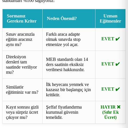
standartları %100 sağlıyoruz:
Sormanız
Uzman
Neden Önemli?
Gereken Kriter
Eğitmenler
Sınav aracınızla
Farklı araca adapte
EVET ✔️
eğitim aracınız
olmak sınavda stop
aynı mı?
etmenize yol açar.
Direksiyon
MEB standardı olan 14
dersleri tam
EVET ✔️
ders saatinin eksiksiz
saatinde veriliyor
verilmesi hakkınızdır.
mu?
İlk heyecanı yenmek ve
Simülatör
EVET ✔️
kazasız bir başlangıç için
eğitiminiz var mı?
kritiktir.
Kayıt sonrası gizli
Şeffaf fiyatlandırma
HAYIR ❌
veya sürpriz ücret
kurumsal güvenin
(Sıfır Ek
çıkıyor mu?
temelidir.
Ücret)