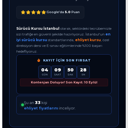
Google'da
5.0
Puan
Sürücü Kursu İstanbul
olarak, sektördeki tecrübemizle
sizi trafiğe en güvenli şekilde hazırlıyoruz. İstanbul'un
en
iyi sürücü kursu
standartlarında,
ehliyet kursu
, özel
direksiyon dersi ve E-sınav eğitimlerinde %100 başarı
hedefliyoruz.
KAYIT İÇIN SON FIRSAT
04
09
50
27
GÜN
SAAT
DAK
SN
Kontenjan Doluyor! Son Kayıt: 10 Eylül
35
Şu an
kişi
ehliyet fiyatlarını
inceliyor.