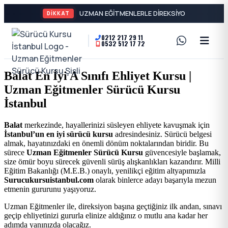
DİKKAT
0212 217 29 11
0532 512 17 72
A2
Sürücü
Motor
Kursu
Balat En İyi A Sınıfı Ehliyet Kursu |
Ehliyeti
Uzman Eğitmenler Sürücü Kursu
İstanbul
ve
İstanbul
Özel
-
Balat
merkezinde, hayallerinizi süsleyen ehliyete kavuşmak için
İstanbul’un en iyi sürücü kursu
adresindesiniz. Sürücü belgesi
Direksiyon
Şişli
almak, hayatınızdaki en önemli dönüm noktalarından biridir. Bu
sürece
Uzman Eğitmenler Sürücü Kursu
güvencesiyle başlamak,
Dersi
size ömür boyu sürecek güvenli sürüş alışkanlıkları kazandırır. Milli
En
Eğitim Bakanlığı (M.E.B.) onaylı, yenilikçi eğitim altyapımızla
Surucukursuistanbul.com
olarak binlerce adayı başarıyla mezun
etmenin gururunu yaşıyoruz.
İyi
Uzman Eğitmenler ile, direksiyon başına geçtiğiniz ilk andan, sınavı
geçip ehliyetinizi gururla elinize aldığınız o mutlu ana kadar her
Ehliyet
adımda yanınızda olacağız.