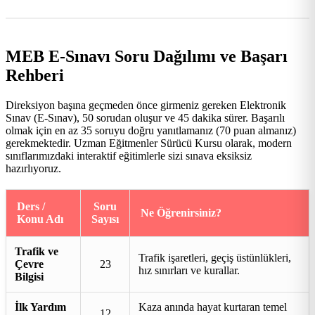
MEB E-Sınavı Soru Dağılımı ve Başarı
Rehberi
Direksiyon başına geçmeden önce girmeniz gereken Elektronik
Sınav (E-Sınav), 50 sorudan oluşur ve 45 dakika sürer. Başarılı
olmak için en az 35 soruyu doğru yanıtlamanız (70 puan almanız)
gerekmektedir. Uzman Eğitmenler Sürücü Kursu olarak, modern
sınıflarımızdaki interaktif eğitimlerle sizi sınava eksiksiz
hazırlıyoruz.
Ders /
Soru
Ne Öğrenirsiniz?
Konu Adı
Sayısı
Trafik ve
Trafik işaretleri, geçiş üstünlükleri,
Çevre
23
hız sınırları ve kurallar.
Bilgisi
İlk Yardım
Kaza anında hayat kurtaran temel
12