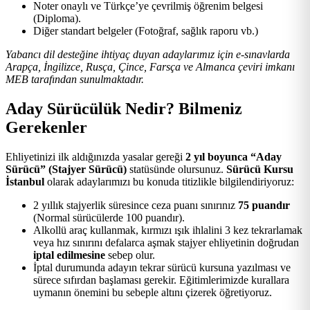
Noter onaylı ve Türkçe’ye çevrilmiş öğrenim belgesi
(Diploma).
Diğer standart belgeler (Fotoğraf, sağlık raporu vb.)
Yabancı dil desteğine ihtiyaç duyan adaylarımız için e-sınavlarda
Arapça, İngilizce, Rusça, Çince, Farsça ve Almanca çeviri imkanı
MEB tarafından sunulmaktadır.
Aday Sürücülük Nedir? Bilmeniz
Gerekenler
Ehliyetinizi ilk aldığınızda yasalar gereği
2 yıl boyunca “Aday
Sürücü” (Stajyer Sürücü)
statüsünde olursunuz.
Sürücü Kursu
İstanbul
olarak adaylarımızı bu konuda titizlikle bilgilendiriyoruz:
2 yıllık stajyerlik süresince ceza puanı sınırınız
75 puandır
(Normal sürücülerde 100 puandır).
Alkollü araç kullanmak, kırmızı ışık ihlalini 3 kez tekrarlamak
veya hız sınırını defalarca aşmak stajyer ehliyetinin doğrudan
iptal edilmesine
sebep olur.
İptal durumunda adayın tekrar sürücü kursuna yazılması ve
sürece sıfırdan başlaması gerekir. Eğitimlerimizde kurallara
uymanın önemini bu sebeple altını çizerek öğretiyoruz.