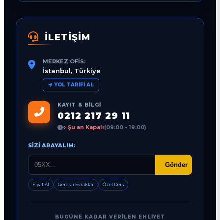
İLETİŞİM
MERKEZ OFIS:
İstanbul, Türkiye
YOL TARIFI AL
KAYIT & BILGI
0212 217 29 11
○ Şu an Kapalı
(09:00 - 19:00)
SIZI ARAYALIM:
Gönder
Fiyat Al
Gerekli Evraklar
Özel Ders
BUGÜNE KADAR VERILEN EHLIYET