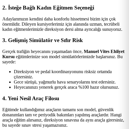
2. İsteğe Bağlı Kadın Eğitmen Seçeneği
Adaylarımızın kendini daha konforlu hissetmesi bizim için çok
önemlidir. Dileyen kursiyerlerimiz için alanında uzman, tecrübeli
kadın eğitmenlerimizle direksiyon dersi alma ayrıcalığı sunuyoruz.
3. Gelişmiş Simülatör ve Sıfır Risk
Gerçek trafiğin heyecanını yaşamadan önce,
Manuel Vites Ehliyet
Kursu
eğitimlerinize son model simülatörlerimizde başlarsınız. Bu
sayede:
Direksiyon ve pedal koordinasyonunu risksiz ortamda
çözersiniz.
Gece sürüşü, yağmurlu hava senaryolarını test edersiniz.
Heyecanınızı yenerek gerçek araca %100 hazır olursunuz.
4. Yeni Nesil Araç Filosu
Eğitimde kullandığımız araçların tamamı son model, güvenlik
donanımları tam ve periyodik bakımları yapılmış araçlardır. Hangi
araçla eğitim alırsanız, direksiyon sınavına da aynı araçla girersiniz,
bu sayede sınav stresi yaşamazsınız.