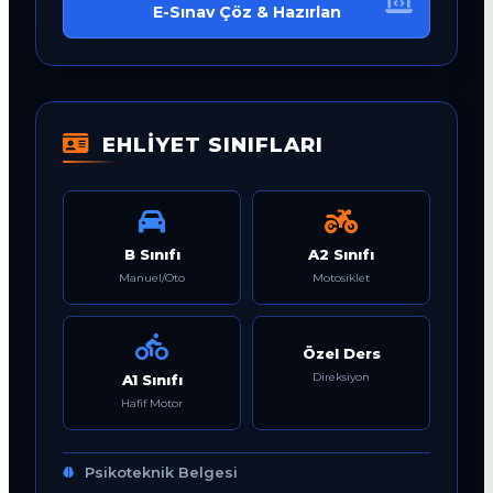
E-Sınav Çöz & Hazırlan
EHLİYET SINIFLARI
B Sınıfı
A2 Sınıfı
Manuel/Oto
Motosiklet
Özel Ders
Direksiyon
A1 Sınıfı
Hafif Motor
Psikoteknik Belgesi