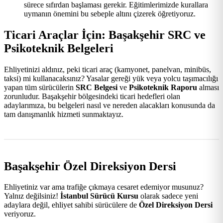
sürece sıfırdan başlaması gerekir. Eğitimlerimizde kurallara
uymanın önemini bu sebeple altını çizerek öğretiyoruz.
Ticari Araçlar İçin: Başakşehir SRC ve
Psikoteknik Belgeleri
Ehliyetinizi aldınız, peki ticari araç (kamyonet, panelvan, minibüs,
taksi) mi kullanacaksınız? Yasalar gereği yük veya yolcu taşımacılığı
yapan tüm sürücülerin
SRC Belgesi
ve
Psikoteknik Raporu
alması
zorunludur. Başakşehir bölgesindeki ticari hedefleri olan
adaylarımıza, bu belgeleri nasıl ve nereden alacakları konusunda da
tam danışmanlık hizmeti sunmaktayız.
Başakşehir Özel Direksiyon Dersi
Ehliyetiniz var ama trafiğe çıkmaya cesaret edemiyor musunuz?
Yalnız değilsiniz!
İstanbul Sürücü Kursu
olarak sadece yeni
adaylara değil, ehliyet sahibi sürücülere de
Özel Direksiyon Dersi
veriyoruz.