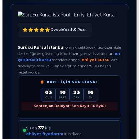
Google'da
5.0
Puan
Sürücü Kursu İstanbul
olarak, sektördeki tecrübemizle
sizi trafiğe en güvenli şekilde hazırlıyoruz. İstanbul'un
en
iyi sürücü kursu
standartlarında,
ehliyet kursu
, özel
direksiyon dersi ve E-sınav eğitimlerinde %100 başarı
hedefliyoruz.
KAYIT İÇIN SON FIRSAT
03
10
23
15
GÜN
SAAT
DAK
SN
Kontenjan Doluyor! Son Kayıt: 10 Eylül
37
Şu an
kişi
ehliyet fiyatlarını
inceliyor.