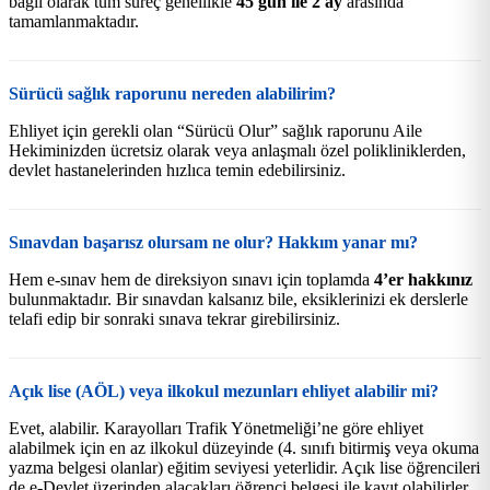
bağlı olarak tüm süreç genellikle
45 gün ile 2 ay
arasında
tamamlanmaktadır.
Sürücü sağlık raporunu nereden alabilirim?
Ehliyet için gerekli olan “Sürücü Olur” sağlık raporunu Aile
Hekiminizden ücretsiz olarak veya anlaşmalı özel polikliniklerden,
devlet hastanelerinden hızlıca temin edebilirsiniz.
Sınavdan başarısz olursam ne olur? Hakkım yanar mı?
Hem e-sınav hem de direksiyon sınavı için toplamda
4’er hakkınız
bulunmaktadır. Bir sınavdan kalsanız bile, eksiklerinizi ek derslerle
telafi edip bir sonraki sınava tekrar girebilirsiniz.
Açık lise (AÖL) veya ilkokul mezunları ehliyet alabilir mi?
Evet, alabilir. Karayolları Trafik Yönetmeliği’ne göre ehliyet
alabilmek için en az ilkokul düzeyinde (4. sınıfı bitirmiş veya okuma
yazma belgesi olanlar) eğitim seviyesi yeterlidir. Açık lise öğrencileri
de e-Devlet üzerinden alacakları öğrenci belgesi ile kayıt olabilirler.