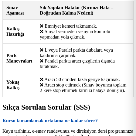
Sınav
Sık Yapılan Hatalar (Kırmızı Hata –
Aşaması
Doğrudan Kalma Nedeni)
❌ Emniyet kemeri takmamak.
Kalkış
❌ Sinyal vermeden ve ayna kontrolü
Hazırlığı
yapmadan yola çıkmak.
❌ L veya Paralel parkta dubalara veya
Park
kaldırıma çarpmak.
Manevraları
❌ Paralel parkta aracı çizgilerin dışında
bırakmak.
❌ Aracı 50 cm’den fazla geriye kaçırmak.
Yokuş
❌ Aracı stop ettirmek (Sınav boyunca toplam
Kalkış
2 kere stop ettirmek kırmızı hataya dönüşür).
Sıkça Sorulan Sorular (SSS)
Kursu tamamlamak ortalama ne kadar sürer?
Kayıt tarihiniz, e-sınav randevunuz ve direksiyon dersi programınıza