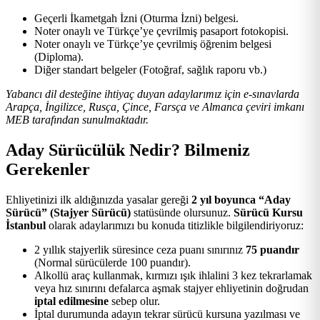
Geçerli İkametgah İzni (Oturma İzni) belgesi.
Noter onaylı ve Türkçe’ye çevrilmiş pasaport fotokopisi.
Noter onaylı ve Türkçe’ye çevrilmiş öğrenim belgesi
(Diploma).
Diğer standart belgeler (Fotoğraf, sağlık raporu vb.)
Yabancı dil desteğine ihtiyaç duyan adaylarımız için e-sınavlarda
Arapça, İngilizce, Rusça, Çince, Farsça ve Almanca çeviri imkanı
MEB tarafından sunulmaktadır.
Aday Sürücülük Nedir? Bilmeniz
Gerekenler
Ehliyetinizi ilk aldığınızda yasalar gereği
2 yıl boyunca “Aday
Sürücü” (Stajyer Sürücü)
statüsünde olursunuz.
Sürücü Kursu
İstanbul
olarak adaylarımızı bu konuda titizlikle bilgilendiriyoruz:
2 yıllık stajyerlik süresince ceza puanı sınırınız
75 puandır
(Normal sürücülerde 100 puandır).
Alkollü araç kullanmak, kırmızı ışık ihlalini 3 kez tekrarlamak
veya hız sınırını defalarca aşmak stajyer ehliyetinin doğrudan
iptal edilmesine
sebep olur.
İptal durumunda adayın tekrar sürücü kursuna yazılması ve