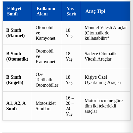
Ehliyet
Kullanım
Yaş
Araç Tipi
Sınıfı
Alanı
Şartı
Otomobil
Manuel Vitesli Araçlar
B Sınıfı
18
ve
(Otomatik de
(Manuel)
Yaş
Kamyonet
kullanabilir)*
Otomobil
B Sınıfı
18
Sadece Otomatik
ve
(Otomatik)
Yaş
Vitesli Araçlar
Kamyonet
Özel
B Sınıfı
18
Kişiye Özel
Tertibatlı
(Engelli)
Yaş
Uyarlanmış Araçlar
Otomobiller
16 –
Motor hacmine göre
A1, A2, A
Motosiklet
20 –
tüm iki tekerlekli
Sınıfı
Sınıfları
24
araçlar
Yaş