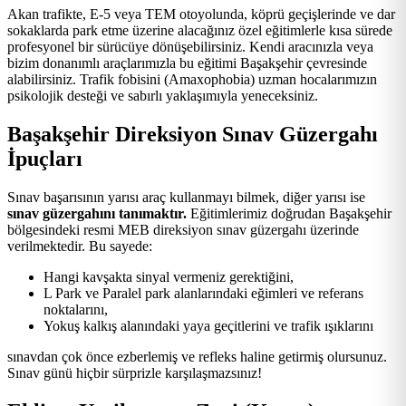
Akan trafikte, E-5 veya TEM otoyolunda, köprü geçişlerinde ve dar
sokaklarda park etme üzerine alacağınız özel eğitimlerle kısa sürede
profesyonel bir sürücüye dönüşebilirsiniz. Kendi aracınızla veya
bizim donanımlı araçlarımızla bu eğitimi Başakşehir çevresinde
alabilirsiniz. Trafik fobisini (Amaxophobia) uzman hocalarımızın
psikolojik desteği ve sabırlı yaklaşımıyla yeneceksiniz.
Başakşehir Direksiyon Sınav Güzergahı
İpuçları
Sınav başarısının yarısı araç kullanmayı bilmek, diğer yarısı ise
sınav güzergahını tanımaktır.
Eğitimlerimiz doğrudan Başakşehir
bölgesindeki resmi MEB direksiyon sınav güzergahı üzerinde
verilmektedir. Bu sayede:
Hangi kavşakta sinyal vermeniz gerektiğini,
L Park ve Paralel park alanlarındaki eğimleri ve referans
noktalarını,
Yokuş kalkış alanındaki yaya geçitlerini ve trafik ışıklarını
sınavdan çok önce ezberlemiş ve refleks haline getirmiş olursunuz.
Sınav günü hiçbir sürprizle karşılaşmazsınız!