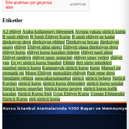
Etiketler
A2 ehliyet
Araba kullanmayı öğrenmek
Avrupa yakası sürücü kursu
B sınıfı ehliyet
B Sınıfı Ehliyet Kursu
B sınıfı ehliyet ne kadar
direksiyon dersi
direksiyon eğitimi
Direksiyon hocası
direksiyon
sınavı
ehliyet
Ehliyet alma süreci
Ehliyeti olana direksiyon dersi
ehliyet kursu
ehliyet kursu kazaları önleme
ehliyet nasıl alınır
Ehliyet randevu
ehliyet sınav sonuçları
ehliyet sınav yerleri
ehliyet
yaşı
En iyi sürücü kursu İstanbul
Eğitim
ileri sürüş teknikleri
istanbul sürücü kursu
Kampanyalı sürücü kursu
kursu
Manuel mi
otomatik mi
Motor Ehliyeti
motosiklet ehliyeti
Park etme dersi
Simülatör eğitimi
surucukursuistanbul
sürücü
sürücü belgesi
Sürücü
Kursları
sürücü kursu
sürücü kursu dönemleri
sürücü kursu sorular
Sürücü kursu sınavları
Sürücü kursu tavsiye
sürücü kursu trafik
kazaları
Sürücü Kursu Şişli
Ucuz Ehliyet Kursu
Uzman Eğitmenler
Sürücü Kursu
şişli sürücü kursu
tanbul Aramalarında %100 Başarı ve Memnuniyet Oranı