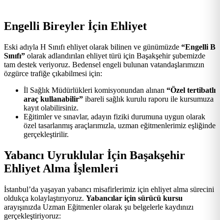
Engelli Bireyler İçin Ehliyet
Eski adıyla H Sınıfı ehliyet olarak bilinen ve günümüzde
“Engelli B
Sınıfı”
olarak adlandırılan ehliyet türü için Başakşehir şubemizde
tam destek veriyoruz. Bedensel engeli bulunan vatandaşlarımızın
özgürce trafiğe çıkabilmesi için:
İl Sağlık Müdürlükleri komisyonundan alınan
“Özel tertibatlı
araç kullanabilir”
ibareli sağlık kurulu raporu ile kursumuza
kayıt olabilirsiniz.
Eğitimler ve sınavlar, adayın fiziki durumuna uygun olarak
özel tasarlanmış araçlarımızla, uzman eğitmenlerimiz eşliğinde
gerçekleştirilir.
Yabancı Uyruklular İçin Başakşehir
Ehliyet Alma İşlemleri
İstanbul’da yaşayan yabancı misafirlerimiz için ehliyet alma sürecini
oldukça kolaylaştırıyoruz.
Yabancılar için sürücü kursu
arayışınızda Uzman Eğitmenler olarak şu belgelerle kaydınızı
gerçekleştiriyoruz: