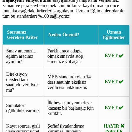
Başakşehir ehliyet kursu
arayışınızda yanlış karar vermemek,
zaman ve para kaybetmemek için bir kursa kayıt olmadan önce
mutlaka aşağıdaki kriterleri sorgulayın. Uzman Eğitmenler olarak
tüm bu standartları %100 sağlıyoruz:
Sormanız
Uzman
Neden Önemli?
Gereken Kriter
Eğitmenler
Sınav aracınızla
Farklı araca adapte
EVET ✔️
eğitim aracınız
olmak sınavda stop
aynı mı?
etmenize yol açar.
Direksiyon
MEB standardı olan 14
dersleri tam
EVET ✔️
ders saatinin eksiksiz
saatinde veriliyor
verilmesi hakkınızdır.
mu?
İlk heyecanı yenmek ve
Simülatör
EVET ✔️
kazasız bir başlangıç için
eğitiminiz var mı?
kritiktir.
Kayıt sonrası gizli
Şeffaf fiyatlandırma
HAYIR ❌
veya sürpriz ücret
kurumsal güvenin
(Sıfır Ek