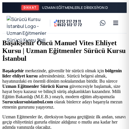
DİKKAT
0212 217 29 11
0532 512 17 72
A2
Sürücü
Motor
Kursu
Başakşehir Öncü Manuel Vites Ehliyet
Ehliyeti
Kursu | Uzman Eğitmenler Sürücü Kursu
İstanbul
ve
İstanbul
Özel
-
Başakşehir
merkezinde, güvenilir bir sürücü olmak için
bölgenin
lider ehliyet kursu
adresindesiniz. Sürücü belgesi almak,
Direksiyon
Şişli
hayatınızdaki en önemli dönüm noktalarından biridir. Bu sürece
Uzman Eğitmenler Sürücü Kursu
güvencesiyle başlamak, size
Dersi
hayat boyu kazasız ve bilinçli sürüş alışkanlıkları kazandırır. Milli
En
Eğitim Bakanlığı (M.E.B.) onaylı, modern eğitim altyapımızla
Surucukursuistanbul.com
olarak binlerce adayı başarıyla mezun
etmenin gururunu yaşıyoruz.
İyi
Uzman Eğitmenler ile, direksiyon başına geçtiğiniz ilk andan, sınavı
geçip ehliyetinizi gururla elinize aldığınız o mutlu ana kadar her
Ehliyet
adımda yanınızda olacağız.