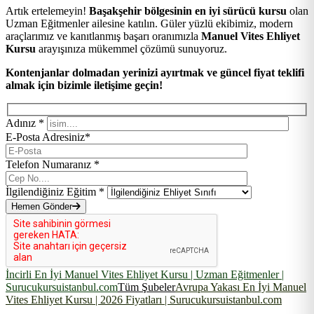
Artık ertelemeyin!
Başakşehir bölgesinin en iyi sürücü kursu
olan
Uzman Eğitmenler ailesine katılın. Güler yüzlü ekibimiz, modern
araçlarımız ve kanıtlanmış başarı oranımızla
Manuel Vites Ehliyet
Kursu
arayışınıza mükemmel çözümü sunuyoruz.
Kontenjanlar dolmadan yerinizi ayırtmak ve güncel fiyat teklifi
almak için bizimle iletişime geçin!
Adınız *
E-Posta Adresiniz*
Telefon Numaranız *
İlgilendiğiniz Eğitim *
Hemen Gönder
İncirli En İyi Manuel Vites Ehliyet Kursu | Uzman Eğitmenler |
Surucukursuistanbul.com
Tüm Şubeler
Avrupa Yakası En İyi Manuel
Vites Ehliyet Kursu | 2026 Fiyatları | Surucukursuistanbul.com