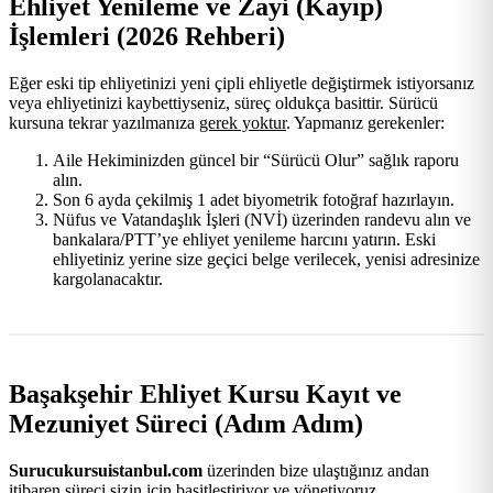
Ehliyet Yenileme ve Zayi (Kayıp)
İşlemleri (2026 Rehberi)
Eğer eski tip ehliyetinizi yeni çipli ehliyetle değiştirmek istiyorsanız
veya ehliyetinizi kaybettiyseniz, süreç oldukça basittir. Sürücü
kursuna tekrar yazılmanıza
gerek yoktur
. Yapmanız gerekenler:
Aile Hekiminizden güncel bir “Sürücü Olur” sağlık raporu
alın.
Son 6 ayda çekilmiş 1 adet biyometrik fotoğraf hazırlayın.
Nüfus ve Vatandaşlık İşleri (NVİ) üzerinden randevu alın ve
bankalara/PTT’ye ehliyet yenileme harcını yatırın. Eski
ehliyetiniz yerine size geçici belge verilecek, yenisi adresinize
kargolanacaktır.
Başakşehir Ehliyet Kursu Kayıt ve
Mezuniyet Süreci (Adım Adım)
Surucukursuistanbul.com
üzerinden bize ulaştığınız andan
itibaren süreci sizin için basitleştiriyor ve yönetiyoruz.