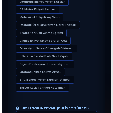
Otomobil Ehliyeti Veren Kurslar
A2 Motor Ehliyeti Şartları
Motosiklet Ehliyeti Yaş Sınırı
İstanbul Özel Direksiyon Dersi Fiyatları
Trafik Korkusu Yenme Eğitimi
Çıkmış Ehliyet Sınav Soruları Çöz
Direksiyon Sınavı Güzergahı Videosu
L Park ve Paralel Park Nasıl Yapılır
Bayan Direksiyon Hocası İstiyorum
Otomatik Vites Ehliyet Almak
SRC Belgesi Veren Kurslar İstanbul
Ehliyet Kayıt Tarihleri Ne Zaman
HIZLI SORU-CEVAP (EHLIYET SÜRECI)