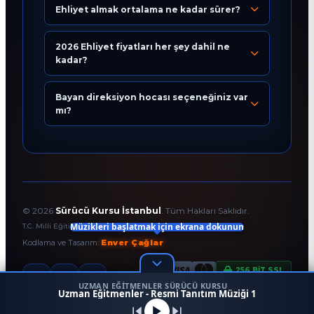
Ehliyet almak ortalama ne kadar sürer?
2026 Ehliyet fiyatları her şey dahil ne
Eğitim Danışmanı
kadar?
En Hızlı Sürücü Kursu
Bayan direksiyon hocası seçeneğiniz var
Bugün 23:36
mı?
©
2026
Sürücü Kursu İstanbul
. Tüm Hakları Saklıdır.
Müzikleri başlatmak için ekrana dokunun
T.C. Milli Eğitim Bakanlığı Onaylı Resmi Eğitim Kurumudur.
Kodlama ve Tasarım:
Enver Çağlar
256 BİT SSL
UZMAN EĞITMENLER SÜRÜCÜ KURSU
1
Uzman Eğitmenler - Resmi Tanıtım Müziği 1