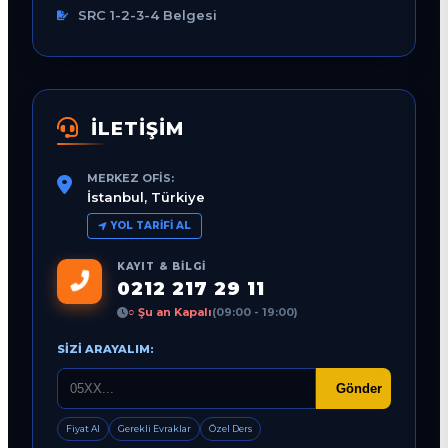
SRC 1-2-3-4 Belgesi
İLETİŞİM
MERKEZ OFIS:
İstanbul, Türkiye
YOL TARIFI AL
KAYIT & BILGI
0212 217 29 11
○ Şu an Kapalı
(09:00 - 19:00)
SIZI ARAYALIM:
Gönder
Fiyat Al
Gerekli Evraklar
Özel Ders