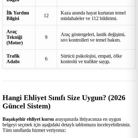
İlk Yardım
Kaza anında hayat kurtaran temel
12
Bilgisi
müdahaleler ve 112 bildirimi.
Araç
Araç göstergeleri, lastik değişimi,
Tekniği
9
sıvı kontrolleri ve temel bakım.
(Motor)
Trafik
Sürücü psikolojisi, empati, öfke
6
Adabı
kontrolü ve trafikte saygı.
Hangi Ehliyet Sınıfı Size Uygun? (2026
Güncel Sistem)
Başakşehir ehliyet kursu
arayışınızda ihtiyacınıza en uygun
belgeyi seçmek için aşağıdaki detaylı tablomuzu inceleyebilirsiniz.
Tüm sınıflarda hizmet veriyoruz: