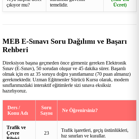
çıkıyor mu?
temelidir.
Ücret)
MEB E-Sınavı Soru Dağılımı ve Başarı
Rehberi
Direksiyon başına geçmeden önce girmeniz gereken Elektronik
Sınav (E-Sınav), 50 sorudan oluşur ve 45 dakika sürer. Başarılı
olmak için en az 35 soruyu doğru yanıtlamanız (70 puan almanız)
gerekmektedir. Uzman Eğitmenler Sürücü Kursu olarak, modern
sınıflarımızdaki interaktif eğitimlerle sizi sınava eksiksiz
hazırlıyoruz.
Ders /
Soru
Ne Öğrenirsiniz?
Konu Adı
Sayısı
Trafik ve
Trafik işaretleri, geçiş üstünlükleri,
Çevre
23
hız sınırları ve kurallar.
Bilgisi