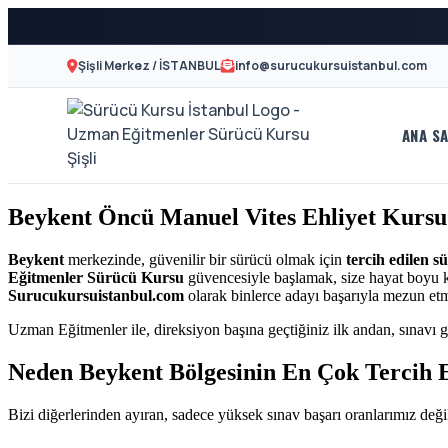
Şişli Merkez / İSTANBUL
info@surucukursuistanbul.com
ANA SA
A2
Sürücü
Motor
Kursu
Beykent Öncü Manuel Vites Ehliyet Kursu
Ehliyeti
İstanbul
ve
Beykent
merkezinde, güvenilir bir sürücü olmak için
tercih edilen s
Eğitmenler Sürücü Kursu
güvencesiyle başlamak, size hayat boyu kaz
Özel
-
Surucukursuistanbul.com
olarak binlerce adayı başarıyla mezun et
Direksiyon
Uzman Eğitmenler ile, direksiyon başına geçtiğiniz ilk andan, sınavı g
Şişli
Dersi
Neden Beykent Bölgesinin En Çok Tercih 
En
Bizi diğerlerinden ayıran, sadece yüksek sınav başarı oranlarımız değil
İyi