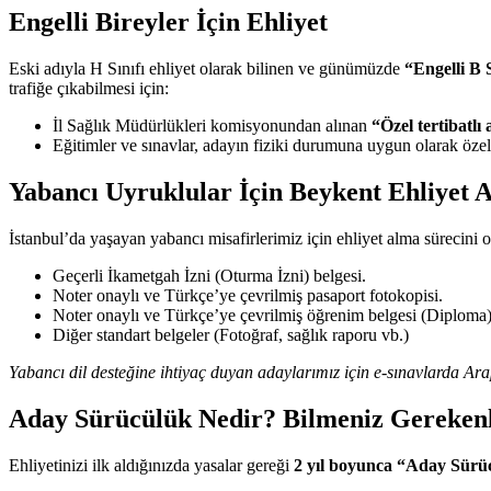
Engelli Bireyler İçin Ehliyet
Eski adıyla H Sınıfı ehliyet olarak bilinen ve günümüzde
“Engelli B S
trafiğe çıkabilmesi için:
İl Sağlık Müdürlükleri komisyonundan alınan
“Özel tertibatlı
Eğitimler ve sınavlar, adayın fiziki durumuna uygun olarak özel 
Yabancı Uyruklular İçin Beykent Ehliyet A
İstanbul’da yaşayan yabancı misafirlerimiz için ehliyet alma sürecini 
Geçerli İkametgah İzni (Oturma İzni) belgesi.
Noter onaylı ve Türkçe’ye çevrilmiş pasaport fotokopisi.
Noter onaylı ve Türkçe’ye çevrilmiş öğrenim belgesi (Diploma)
Diğer standart belgeler (Fotoğraf, sağlık raporu vb.)
Yabancı dil desteğine ihtiyaç duyan adaylarımız için e-sınavlarda A
Aday Sürücülük Nedir? Bilmeniz Gereken
Ehliyetinizi ilk aldığınızda yasalar gereği
2 yıl boyunca “Aday Sürü