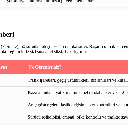
Şeffaf fiyatlandırma kurumsal güvenin temelidir.
hberi
E-Sınav), 50 sorudan oluşur ve 45 dakika sürer. Başarılı olmak için e
if eğitimlerle sizi sınava eksiksiz hazırlıyoruz.
yısı
Ne Öğrenirsiniz?
Trafik işaretleri, geçiş üstünlükleri, hız sınırları ve kurall
Kaza anında hayat kurtaran temel müdahaleler ve 112 bi
Araç göstergeleri, lastik değişimi, sıvı kontrolleri ve te
Sürücü psikolojisi, empati, öfke kontrolü ve trafikte say