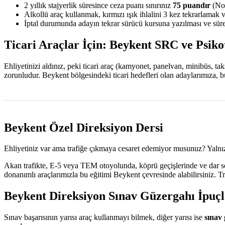
2 yıllık stajyerlik süresince ceza puanı sınırınız
75 puandır
(Nor
Alkollü araç kullanmak, kırmızı ışık ihlalini 3 kez tekrarlamak 
İptal durumunda adayın tekrar sürücü kursuna yazılması ve sürec
Ticari Araçlar İçin: Beykent SRC ve Psiko
Ehliyetinizi aldınız, peki ticari araç (kamyonet, panelvan, minibüs, t
zorunludur. Beykent bölgesindeki ticari hedefleri olan adaylarımıza, 
Beykent Özel Direksiyon Dersi
Ehliyetiniz var ama trafiğe çıkmaya cesaret edemiyor musunuz? Yalnız
Akan trafikte, E-5 veya TEM otoyolunda, köprü geçişlerinde ve dar sok
donanımlı araçlarımızla bu eğitimi Beykent çevresinde alabilirsiniz. 
Beykent Direksiyon Sınav Güzergahı İpuçl
Sınav başarısının yarısı araç kullanmayı bilmek, diğer yarısı ise
sınav 