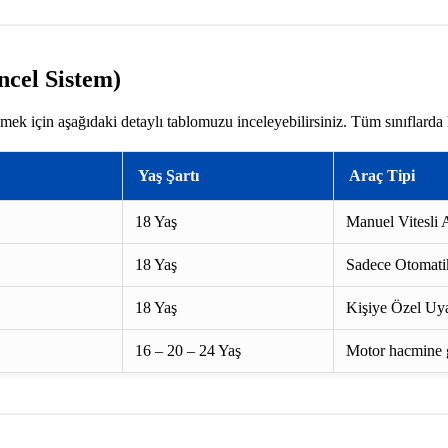
ncel Sistem)
mek için aşağıdaki detaylı tablomuzu inceleyebilirsiniz. Tüm sınıflarda
Yaş Şartı
Araç Tipi
18 Yaş
Manuel Vitesli A
18 Yaş
Sadece Otomatik
18 Yaş
Kişiye Özel Uya
16 – 20 – 24 Yaş
Motor hacmine gö