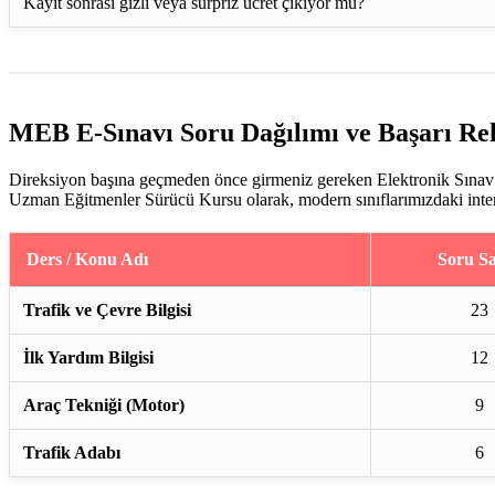
Kayıt sonrası gizli veya sürpriz ücret çıkıyor mu?
MEB E-Sınavı Soru Dağılımı ve Başarı Re
Direksiyon başına geçmeden önce girmeniz gereken Elektronik Sınav (
Uzman Eğitmenler Sürücü Kursu olarak, modern sınıflarımızdaki interakt
Ders / Konu Adı
Soru Sa
Trafik ve Çevre Bilgisi
23
İlk Yardım Bilgisi
12
Araç Tekniği (Motor)
9
Trafik Adabı
6