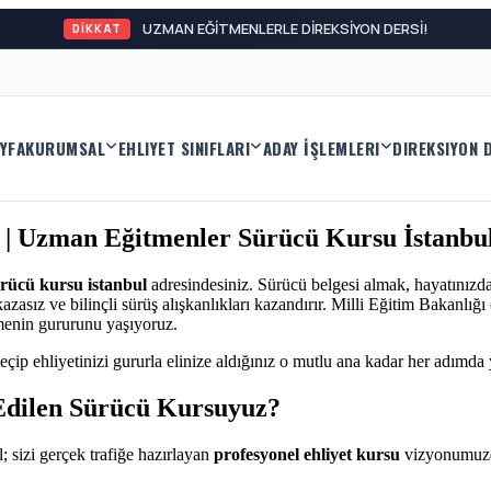
UZMAN EĞİTMENLERLE DİREKSİYON
DİKKAT
YFA
KURUMSAL
EHLIYET SINIFLARI
ADAY İŞLEMLERI
DIREKSIYON 
 | Uzman Eğitmenler Sürücü Kursu İstanbu
ürücü kursu istanbul
adresindesiniz. Sürücü belgesi almak, hayatınızd
asız ve bilinçli sürüş alışkanlıkları kazandırır. Milli Eğitim Bakanlığ
menin gururunu yaşıyoruz.
eçip ehliyetinizi gururla elinize aldığınız o mutlu ana kadar her adımda
Edilen Sürücü Kursuyuz?
; sizi gerçek trafiğe hazırlayan
profesyonel ehliyet kursu
vizyonumuzd