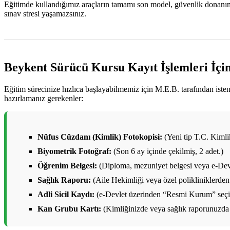
Eğitimde kullandığımız araçların tamamı son model, güvenlik donanımlar
sınav stresi yaşamazsınız.
Beykent Sürücü Kursu Kayıt İşlemleri İçi
Eğitim sürecinize hızlıca başlayabilmemiz için M.E.B. tarafından ist
hazırlamanız gerekenler:
Nüfus Cüzdanı (Kimlik) Fotokopisi:
(Yeni tip T.C. Kimlik 
Biyometrik Fotoğraf:
(Son 6 ay içinde çekilmiş, 2 adet.)
Öğrenim Belgesi:
(Diploma, mezuniyet belgesi veya e-Devl
Sağlık Raporu:
(Aile Hekimliği veya özel polikliniklerden 
Adli Sicil Kaydı:
(e-Devlet üzerinden “Resmi Kurum” seçile
Kan Grubu Kartı:
(Kimliğinizde veya sağlık raporunuzda 