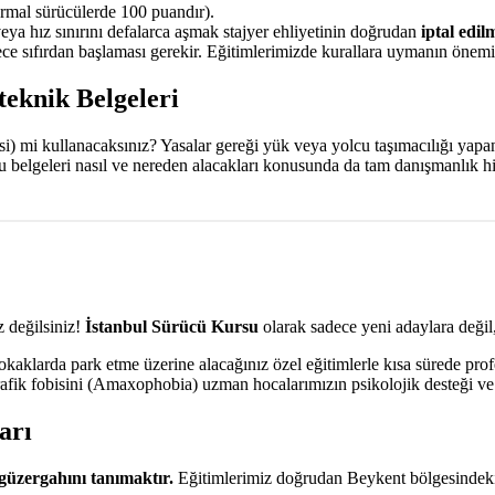
mal sürücülerde 100 puandır).
veya hız sınırını defalarca aşmak stajyer ehliyetinin doğrudan
iptal edil
e sıfırdan başlaması gerekir. Eğitimlerimizde kurallara uymanın önemin
teknik Belgeleri
aksi) mi kullanacaksınız? Yasalar gereği yük veya yolcu taşımacılığı yap
bu belgeleri nasıl ve nereden alacakları konusunda da tam danışmanlık 
 değilsiniz!
İstanbul Sürücü Kursu
olarak sadece yeni adaylara değil,
aklarda park etme üzerine alacağınız özel eğitimlerle kısa sürede prof
Trafik fobisini (Amaxophobia) uzman hocalarımızın psikolojik desteği ve 
arı
güzergahını tanımaktır.
Eğitimlerimiz doğrudan Beykent bölgesindeki