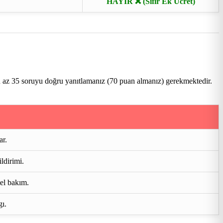
HAYIR ❌ (Sıfır Ek Ücret)
n az 35 soruyu doğru yanıtlamanız (70 puan almanız) gerekmektedir.
ar.
ldirimi.
mel bakım.
gı.