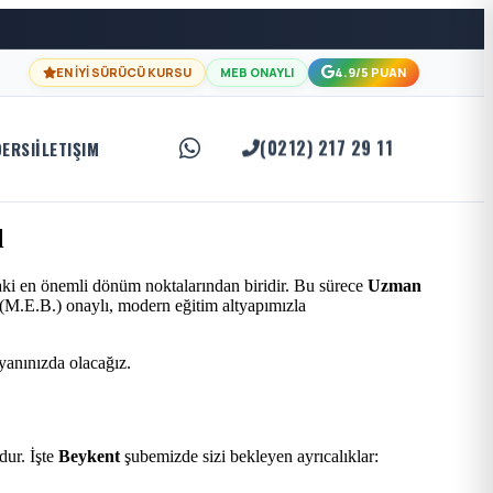
EN İYİ SÜRÜCÜ KURSU
MEB ONAYLI
4.9/5 PUAN
(0212) 217 29 11
DERSI
İLETIŞIM
l
aki en önemli dönüm noktalarından biridir. Bu sürece
Uzman
ı (M.E.B.) onaylı, modern eğitim altyapımızla
 yanınızda olacağız.
ur. İşte
Beykent
şubemizde sizi bekleyen ayrıcalıklar: