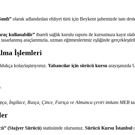
ınıfı”
olarak adlandırılan ehliyet türü için Beykent şubemizde tam des
 araç kullanabilir”
ibareli sağlık kurulu raporu ile kursumuza kayıt olabi
tasarlanmış araçlarımızla, uzman eğitmenlerimiz eşliğinde gerçekleştiril
lma İşlemleri
oldukça kolaylaştırıyoruz.
Yabancılar için sürücü kursu
arayışınızda U
.
rapça, İngilizce, Rusça, Çince, Farsça ve Almanca çeviri imkanı MEB ta
ler
cü” (Stajyer Sürücü)
statüsünde olursunuz.
Sürücü Kursu İstanbul
o