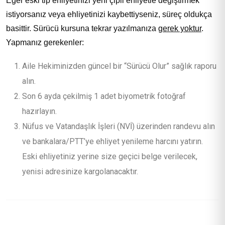
Eğer eski tip ehliyetinizi yeni çipli ehliyetle değiştirmek
istiyorsanız veya ehliyetinizi kaybettiyseniz, süreç oldukça
basittir. Sürücü kursuna tekrar yazılmanıza
gerek yoktur
.
Yapmanız gerekenler:
Aile Hekiminizden güncel bir “Sürücü Olur” sağlık raporu
alın.
Son 6 ayda çekilmiş 1 adet biyometrik fotoğraf
hazırlayın.
Nüfus ve Vatandaşlık İşleri (NVİ) üzerinden randevu alın
ve bankalara/PTT’ye ehliyet yenileme harcını yatırın.
Eski ehliyetiniz yerine size geçici belge verilecek,
yenisi adresinize kargolanacaktır.