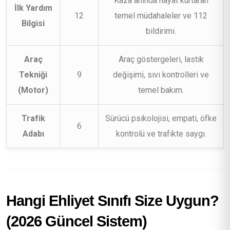
Kaza anında hayat kurtaran
İlk Yardım
12
temel müdahaleler ve 112
Bilgisi
bildirimi.
Araç
Araç göstergeleri, lastik
Tekniği
9
değişimi, sıvı kontrolleri ve
(Motor)
temel bakım.
Trafik
Sürücü psikolojisi, empati, öfke
6
Adabı
kontrolü ve trafikte saygı.
Hangi Ehliyet Sınıfı Size Uygun?
(2026 Güncel Sistem)