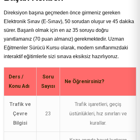
Direksiyon başına geçmeden önce girmeniz gereken
Elektronik Sınav (E-Sınav), 50 sorudan oluşur ve 45 dakika
sürer. Başarılı olmak için en az 35 soruyu doğru
yanıtlamanız (70 puan almanız) gerekmektedir. Uzman
Eğitmenler Sürücü Kursu olarak, modern sınıflarımızdaki
interaktif eğitimlerle sizi sınava eksiksiz hazırlıyoruz.
Ders /
Soru
Ne Öğrenirsiniz?
Konu Adı
Sayısı
Trafik ve
Trafik işaretleri, geçiş
Çevre
23
üstünlükleri, hız sınırları ve
Bilgisi
kurallar.