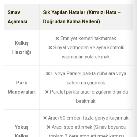
Sınav
Sık Yapılan Hatalar (Kırmızı Hata –
Aşaması
Doğrudan Kalma Nedeni)
❌ Emniyet kemeri takmamak.
Kalkış
❌ Sinyal vermeden ve ayna kontrolü
Hazırlığı
yapmadan yola çıkmak.
❌ L veya Paralel parkta dubalara veya
Park
kaldırıma çarpmak.
Manevraları
❌ Paralel parkta aracı çizgilerin dışında
bırakmak.
❌ Aracı 50 cm’den fazla geriye kaçırmak.
Yokuş
❌ Aracı stop ettirmek (Sınav boyunca
Kalkış
toplam 2 kere stop ettirmek kırmızı