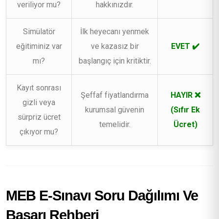
veriliyor mu?
hakkınızdır.
Simülatör
İlk heyecanı yenmek
eğitiminiz var
ve kazasız bir
EVET ✔️
mı?
başlangıç için kritiktir.
Kayıt sonrası
Şeffaf fiyatlandırma
HAYIR ❌
gizli veya
kurumsal güvenin
(Sıfır Ek
sürpriz ücret
temelidir.
Ücret)
çıkıyor mu?
MEB E-Sınavı Soru Dağılımı Ve
Başarı Rehberi