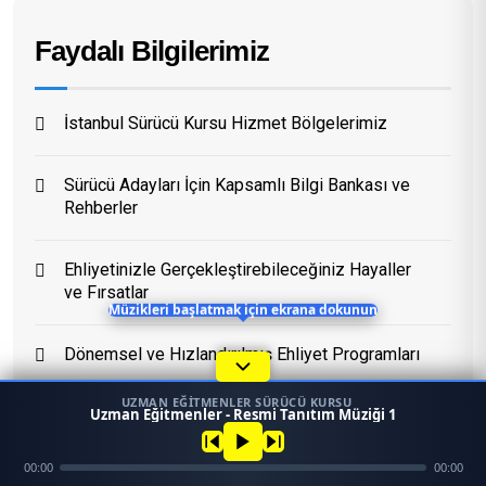
Faydalı Bilgilerimiz
Eğitim Danışmanı
En Hızlı Sürücü Kursu
İstanbul Sürücü Kursu Hizmet Bölgelerimiz
Bugün 05:04
Sürücü Adayları İçin Kapsamlı Bilgi Bankası ve
Rehberler
Ehliyetinizle Gerçekleştirebileceğiniz Hayaller
ve Fırsatlar
Müzikleri başlatmak için ekrana dokunun
Dönemsel ve Hızlandırılmış Ehliyet Programları
UZMAN EĞITMENLER SÜRÜCÜ KURSU
1
Uzman Eğitmenler - Resmi Tanıtım Müziği 1
Sürüş Becerinizi Geliştirmek İçin En Doğru
45958
Yöntemler
Ara
Konum
00:00
00:00
Mezun