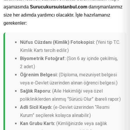
aşamasında
Surucukursuistanbul.com
danışmanlarımız
size her adımda yardımcı olacaktır. İşte hazırlamanız
gerekenler:
Nüfus Cüzdanı (Kimlik) Fotokopisi:
(Yeni tip T.C.
Kimlik Kartı tercih edilir.)
Biyometrik Fotoğraf:
(Son 6 ay içinde çekilmiş,
2 adet.)
Öğrenim Belgesi:
(Diploma, mezuniyet belgesi
veya e-Devlet üzerinden alınan öğrenci belgesi.)
Sağlık Raporu:
(Aile Hekimliği veya özel
polikliniklerden alınmış “Sürücü Olur” ibareli rapor.)
Adli Sicil Kaydı:
(e-Devlet üzerinden “Resmi
Kurum” seçilerek kolayca alınabilir.)
Kan Grubu Kartı:
(Kimliğinizde veya sağlık