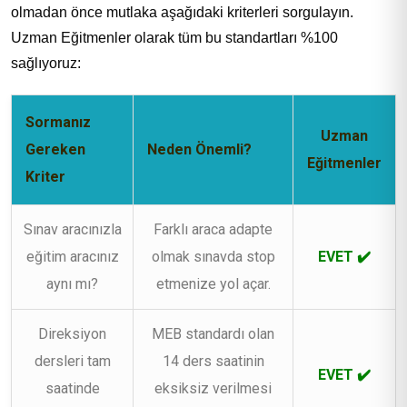
olmadan önce mutlaka aşağıdaki kriterleri sorgulayın.
Uzman Eğitmenler olarak tüm bu standartları %100
sağlıyoruz:
Sormanız
Uzman
Gereken
Neden Önemli?
Eğitmenler
Kriter
Sınav aracınızla
Farklı araca adapte
eğitim aracınız
olmak sınavda stop
EVET ✔️
aynı mı?
etmenize yol açar.
Direksiyon
MEB standardı olan
dersleri tam
14 ders saatinin
EVET ✔️
saatinde
eksiksiz verilmesi