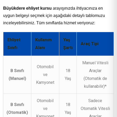
Büyükdere ehliyet kursu
arayışınızda ihtiyacınıza en
uygun belgeyi seçmek için aşağıdaki detaylı tablomuzu
inceleyebilirsiniz. Tüm sınıflarda hizmet veriyoruz:
Ehliyet
Kullanım
Yaş
Araç Tipi
Sınıfı
Alanı
Şartı
Manuel Vitesli
Otomobil
B Sınıfı
18
Araçlar
ve
(Manuel)
Yaş
(Otomatik de
Kamyonet
kullanabilir)*
Otomobil
Sadece
B Sınıfı
18
ve
Otomatik Vitesli
(Otomatik)
Yaş
Kamyonet
Araçlar