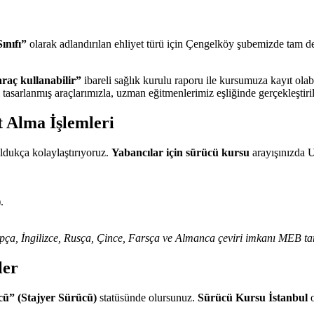
ınıfı”
olarak adlandırılan ehliyet türü için Çengelköy şubemizde tam d
 araç kullanabilir”
ibareli sağlık kurulu raporu ile kursumuza kayıt olabi
tasarlanmış araçlarımızla, uzman eğitmenlerimiz eşliğinde gerçekleştiril
t Alma İşlemleri
oldukça kolaylaştırıyoruz.
Yabancılar için sürücü kursu
arayışınızda U
.
rapça, İngilizce, Rusça, Çince, Farsça ve Almanca çeviri imkanı MEB ta
ler
cü” (Stajyer Sürücü)
statüsünde olursunuz.
Sürücü Kursu İstanbul
o