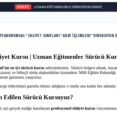
UZMAN EĞİTMENLERLE DİREKSİYON DERSİ!
DİKKAT
YFA
KURUMSAL
EHLIYET SINIFLARI
ADAY İŞLEMLERI
DIREKSIYON 
iyet Kursu | Uzman Eğitmenler Sürücü Kur
ul’un en iyi sürücü kursu
adresindesiniz. Sürücü belgesi almak, haya
asız ve bilinçli sürüş alışkanlıkları kazandırır. Milli Eğitim Bakanlığ
menin gururunu yaşıyoruz.
eçip ehliyetinizi gururla elinize aldığınız o mutlu ana kadar her adımda
h Edilen Sürücü Kursuyuz?
; sizi gerçek trafiğe hazırlayan
profesyonel ehliyet kursu
vizyonumuzd