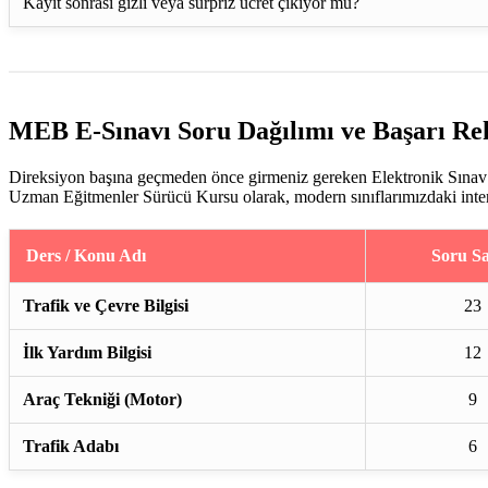
Kayıt sonrası gizli veya sürpriz ücret çıkıyor mu?
MEB E-Sınavı Soru Dağılımı ve Başarı Re
Direksiyon başına geçmeden önce girmeniz gereken Elektronik Sınav (
Uzman Eğitmenler Sürücü Kursu olarak, modern sınıflarımızdaki interakt
Ders / Konu Adı
Soru Sa
Trafik ve Çevre Bilgisi
23
İlk Yardım Bilgisi
12
Araç Tekniği (Motor)
9
Trafik Adabı
6