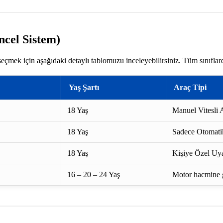
ncel Sistem)
seçmek için aşağıdaki detaylı tablomuzu inceleyebilirsiniz. Tüm sınıflar
Yaş Şartı
Araç Tipi
18 Yaş
Manuel Vitesli A
18 Yaş
Sadece Otomatik
18 Yaş
Kişiye Özel Uya
16 – 20 – 24 Yaş
Motor hacmine gö