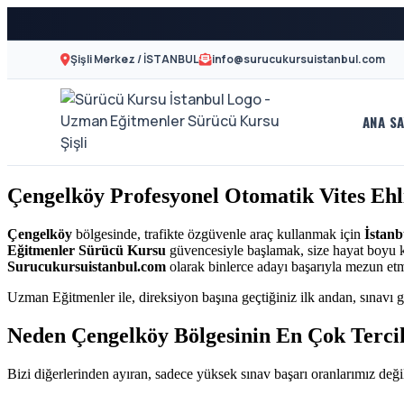
Şişli Merkez / İSTANBUL
info@surucukursuistanbul.com
ANA SA
A2
Sürücü
Motor
Kursu
Çengelköy Profesyonel Otomatik Vites Ehl
Ehliyeti
İstanbul
ve
Çengelköy
bölgesinde, trafikte özgüvenle araç kullanmak için
İstanb
Eğitmenler Sürücü Kursu
güvencesiyle başlamak, size hayat boyu kaz
Özel
-
Surucukursuistanbul.com
olarak binlerce adayı başarıyla mezun et
Direksiyon
Uzman Eğitmenler ile, direksiyon başına geçtiğiniz ilk andan, sınavı g
Şişli
Dersi
Neden Çengelköy Bölgesinin En Çok Terci
En
Bizi diğerlerinden ayıran, sadece yüksek sınav başarı oranlarımız değil
İyi