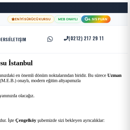
EN İYİ SÜRÜCÜ KURSU
MEB ONAYLI
4.9/5 PUAN
(0212) 217 29 11
DERSI
İLETIŞIM
su İstanbul
tınızdaki en önemli dönüm noktalarından biridir. Bu sürece
Uzman
ı (M.E.B.) onaylı, modern eğitim altyapımızla
 yanınızda olacağız.
ur. İşte
Çengelköy
şubemizde sizi bekleyen ayrıcalıklar: