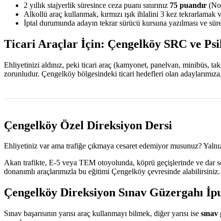
2 yıllık stajyerlik süresince ceza puanı sınırınız
75 puandır
(Nor
Alkollü araç kullanmak, kırmızı ışık ihlalini 3 kez tekrarlamak 
İptal durumunda adayın tekrar sürücü kursuna yazılması ve sürec
Ticari Araçlar İçin: Çengelköy SRC ve Psi
Ehliyetinizi aldınız, peki ticari araç (kamyonet, panelvan, minibüs, t
zorunludur. Çengelköy bölgesindeki ticari hedefleri olan adaylarımıza
Çengelköy Özel Direksiyon Dersi
Ehliyetiniz var ama trafiğe çıkmaya cesaret edemiyor musunuz? Yalnız
Akan trafikte, E-5 veya TEM otoyolunda, köprü geçişlerinde ve dar sok
donanımlı araçlarımızla bu eğitimi Çengelköy çevresinde alabilirsiniz
Çengelköy Direksiyon Sınav Güzergahı İpu
Sınav başarısının yarısı araç kullanmayı bilmek, diğer yarısı ise
sınav 