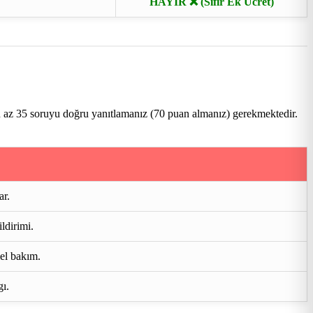
HAYIR ❌ (Sıfır Ek Ücret)
n az 35 soruyu doğru yanıtlamanız (70 puan almanız) gerekmektedir.
ar.
ldirimi.
mel bakım.
gı.