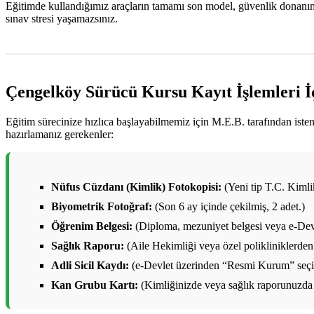
Eğitimde kullandığımız araçların tamamı son model, güvenlik donanımlar
sınav stresi yaşamazsınız.
Çengelköy Sürücü Kursu Kayıt İşlemleri İ
Eğitim sürecinize hızlıca başlayabilmemiz için M.E.B. tarafından ist
hazırlamanız gerekenler:
Nüfus Cüzdanı (Kimlik) Fotokopisi:
(Yeni tip T.C. Kimlik 
Biyometrik Fotoğraf:
(Son 6 ay içinde çekilmiş, 2 adet.)
Öğrenim Belgesi:
(Diploma, mezuniyet belgesi veya e-Devl
Sağlık Raporu:
(Aile Hekimliği veya özel polikliniklerden 
Adli Sicil Kaydı:
(e-Devlet üzerinden “Resmi Kurum” seçile
Kan Grubu Kartı:
(Kimliğinizde veya sağlık raporunuzda 