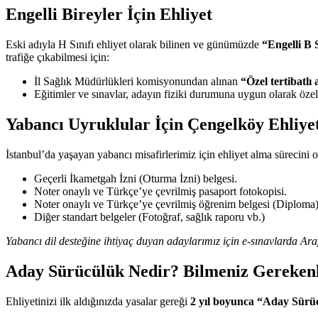
Engelli Bireyler İçin Ehliyet
Eski adıyla H Sınıfı ehliyet olarak bilinen ve günümüzde
“Engelli B S
trafiğe çıkabilmesi için:
İl Sağlık Müdürlükleri komisyonundan alınan
“Özel tertibatlı
Eğitimler ve sınavlar, adayın fiziki durumuna uygun olarak özel 
Yabancı Uyruklular İçin Çengelköy Ehliye
İstanbul’da yaşayan yabancı misafirlerimiz için ehliyet alma sürecini 
Geçerli İkametgah İzni (Oturma İzni) belgesi.
Noter onaylı ve Türkçe’ye çevrilmiş pasaport fotokopisi.
Noter onaylı ve Türkçe’ye çevrilmiş öğrenim belgesi (Diploma)
Diğer standart belgeler (Fotoğraf, sağlık raporu vb.)
Yabancı dil desteğine ihtiyaç duyan adaylarımız için e-sınavlarda A
Aday Sürücülük Nedir? Bilmeniz Gereken
Ehliyetinizi ilk aldığınızda yasalar gereği
2 yıl boyunca “Aday Sürü