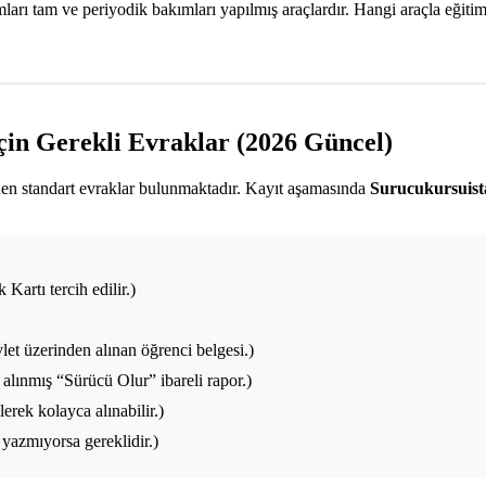
ı tam ve periyodik bakımları yapılmış araçlardır. Hangi araçla eğitim a
çin Gerekli Evraklar (2026 Güncel)
enen standart evraklar bulunmaktadır. Kayıt aşamasında
Surucukursuis
Kartı tercih edilir.)
et üzerinden alınan öğrenci belgesi.)
alınmış “Sürücü Olur” ibareli rapor.)
rek kolayca alınabilir.)
yazmıyorsa gereklidir.)