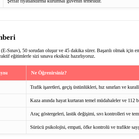
Şeffaf fiyatlandırma kurumsal güvenin temelidir.
hberi
E-Sınav), 50 sorudan oluşur ve 45 dakika sürer. Başarılı olmak için e
if eğitimlerle sizi sınava eksiksiz hazırlıyoruz.
yısı
Ne Öğrenirsiniz?
Trafik işaretleri, geçiş üstünlükleri, hız sınırları ve kurall
Kaza anında hayat kurtaran temel müdahaleler ve 112 bi
Araç göstergeleri, lastik değişimi, sıvı kontrolleri ve te
Sürücü psikolojisi, empati, öfke kontrolü ve trafikte say