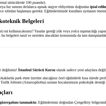
mal sürücülerde 100 puandır).
veya hız sınırını defalarca aşmak stajyer ehliyetinin doğrudan
iptal edil
e sıfırdan başlaması gerekir. Eğitimlerimizde kurallara uymanın önemin
koteknik Belgeleri
aksi) mi kullanacaksınız? Yasalar gereği yük veya yolcu taşımacılığı yap
, bu belgeleri nasıl ve nereden alacakları konusunda da tam danışmanlı
 değilsiniz!
İstanbul Sürücü Kursu
olarak sadece yeni adaylara değil,
aklarda park etme üzerine alacağınız özel eğitimlerle kısa sürede prof
. Trafik fobisini (Amaxophobia) uzman hocalarımızın psikolojik desteği 
çları
güzergahını tanımaktır.
Eğitimlerimiz doğrudan Çengelköy bölgesinde