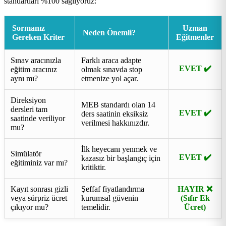
standartları %100 sağlıyoruz:
Sormanız
Uzman
Neden Önemli?
Gereken Kriter
Eğitmenler
Sınav aracınızla
Farklı araca adapte
EVET ✔️
eğitim aracınız
olmak sınavda stop
aynı mı?
etmenize yol açar.
Direksiyon
MEB standardı olan 14
dersleri tam
EVET ✔️
ders saatinin eksiksiz
saatinde veriliyor
verilmesi hakkınızdır.
mu?
İlk heyecanı yenmek ve
Simülatör
EVET ✔️
kazasız bir başlangıç için
eğitiminiz var mı?
kritiktir.
Kayıt sonrası gizli
Şeffaf fiyatlandırma
HAYIR ❌
veya sürpriz ücret
kurumsal güvenin
(Sıfır Ek
çıkıyor mu?
temelidir.
Ücret)