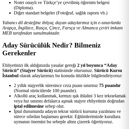
Noter onaylı ve Türkçe’ye çevrilmiş öğrenim belgesi
(Diploma).
Diğer standart belgeler (Fotoğraf, sağlık raporu vb.)
Yabancı dil desteğine ihtiyaç duyan adaylarımız için e-sınavlarda
Arapça, İngilizce, Rusça, Çince, Farsça ve Almanca çeviri imkanı
MEB tarafından sunulmaktadır.
Aday Sürücülük Nedir? Bilmeniz
Gerekenler
Ehliyetinizi ilk aldığınızda yasalar gereği
2 yıl boyunca “Aday
Sürücü” (Stajyer Sürücü)
statüsünde olursunuz.
Sürücü Kursu
İstanbul
olarak adaylarımızı bu konuda titizlikle bilgilendiriyoruz:
2 yıllık stajyerlik süresince ceza puanı sınırınız
75 puandır
(Normal sürücülerde 100 puandır).
Alkollü araç kullanmak, kırmızı ışık ihlalini 3 kez tekrarlamak
veya hız sınırını defalarca aşmak stajyer ehliyetinin doğrudan
iptal edilmesine
sebep olur.
İptal durumunda adayın tekrar sürücü kursuna yazılması ve
sürece sıfırdan başlaması gerekir. Eğitimlerimizde kurallara
uymanın önemini bu sebeple altını çizerek öğretiyoruz.