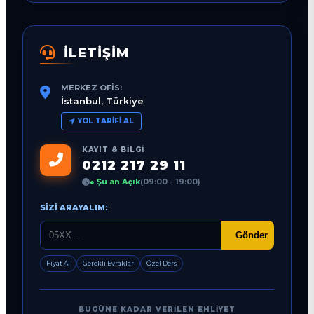
İLETİŞİM
MERKEZ OFIS:
İstanbul, Türkiye
YOL TARIFI AL
KAYIT & BILGI
0212 217 29 11
● Şu an Açık
(09:00 - 19:00)
SIZI ARAYALIM:
Gönder
Fiyat Al
Gerekli Evraklar
Özel Ders
BUGÜNE KADAR VERILEN EHLIYET