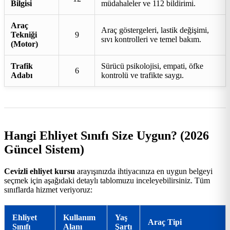
Bilgisi
müdahaleler ve 112 bildirimi.
Araç
Araç göstergeleri, lastik değişimi,
Tekniği
9
sıvı kontrolleri ve temel bakım.
(Motor)
Trafik
Sürücü psikolojisi, empati, öfke
6
Adabı
kontrolü ve trafikte saygı.
Hangi Ehliyet Sınıfı Size Uygun? (2026
Güncel Sistem)
Cevizli ehliyet kursu
arayışınızda ihtiyacınıza en uygun belgeyi
seçmek için aşağıdaki detaylı tablomuzu inceleyebilirsiniz. Tüm
sınıflarda hizmet veriyoruz:
Ehliyet
Kullanım
Yaş
Araç Tipi
Sınıfı
Alanı
Şartı