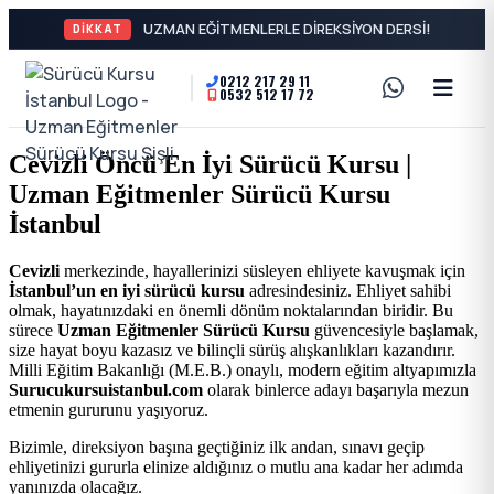
UZMAN EĞ
DİKKAT
0212 217 29 11
0532 512 17 72
A2
Sürücü
Motor
Kursu
Cevizli Öncü En İyi Sürücü Kursu |
Ehliyeti
Uzman Eğitmenler Sürücü Kursu
İstanbul
ve
İstanbul
Özel
-
Cevizli
merkezinde, hayallerinizi süsleyen ehliyete kavuşmak için
İstanbul’un en iyi sürücü kursu
adresindesiniz. Ehliyet sahibi
Direksiyon
Şişli
olmak, hayatınızdaki en önemli dönüm noktalarından biridir. Bu
sürece
Uzman Eğitmenler Sürücü Kursu
güvencesiyle başlamak,
Dersi
size hayat boyu kazasız ve bilinçli sürüş alışkanlıkları kazandırır.
En
Milli Eğitim Bakanlığı (M.E.B.) onaylı, modern eğitim altyapımızla
Surucukursuistanbul.com
olarak binlerce adayı başarıyla mezun
etmenin gururunu yaşıyoruz.
İyi
Bizimle, direksiyon başına geçtiğiniz ilk andan, sınavı geçip
ehliyetinizi gururla elinize aldığınız o mutlu ana kadar her adımda
Ehliyet
yanınızda olacağız.