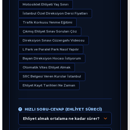
Motosiklet Ehliyeti Yaş Sınırı
İstanbul Özel Direksiyon Dersi Fiyatları
Trafik Korkusu Yenme Eğitimi
Çıkmış Ehliyet Sınav Soruları Çöz
Direksiyon Sınavı Güzergahı Videosu
L Park ve Paralel Park Nasıl Yapılır
Bayan Direksiyon Hocası İstiyorum
Otomatik Vites Ehliyet Almak
SRC Belgesi Veren Kurslar İstanbul
Ehliyet Kayıt Tarihleri Ne Zaman
HIZLI SORU-CEVAP (EHLIYET SÜRECI)
Ehliyet almak ortalama ne kadar sürer?
Eğitim Danışmanı
En Hızlı Sürücü Kursu