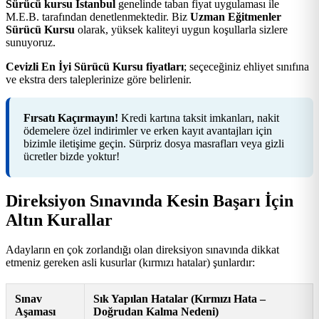
Sürücü kursu İstanbul
genelinde taban fiyat uygulaması ile
M.E.B. tarafından denetlenmektedir. Biz
Uzman Eğitmenler
Sürücü Kursu
olarak, yüksek kaliteyi uygun koşullarla sizlere
sunuyoruz.
Cevizli En İyi Sürücü Kursu fiyatları
; seçeceğiniz ehliyet sınıfına
ve ekstra ders taleplerinize göre belirlenir.
Fırsatı Kaçırmayın!
Kredi kartına taksit imkanları, nakit
ödemelere özel indirimler ve erken kayıt avantajları için
bizimle iletişime geçin. Sürpriz dosya masrafları veya gizli
ücretler bizde yoktur!
Direksiyon Sınavında Kesin Başarı İçin
Altın Kurallar
Adayların en çok zorlandığı olan direksiyon sınavında dikkat
etmeniz gereken asli kusurlar (kırmızı hatalar) şunlardır:
Sınav
Sık Yapılan Hatalar (Kırmızı Hata –
Aşaması
Doğrudan Kalma Nedeni)