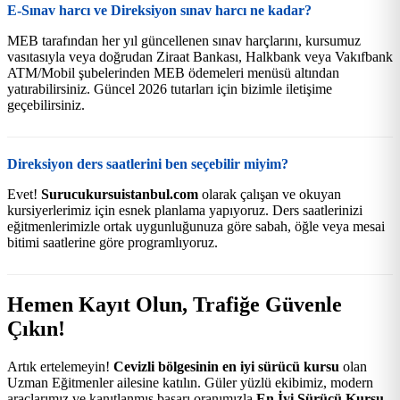
E-Sınav harcı ve Direksiyon sınav harcı ne kadar?
MEB tarafından her yıl güncellenen sınav harçlarını, kursumuz
vasıtasıyla veya doğrudan Ziraat Bankası, Halkbank veya Vakıfbank
ATM/Mobil şubelerinden MEB ödemeleri menüsü altından
yatırabilirsiniz. Güncel 2026 tutarları için bizimle iletişime
geçebilirsiniz.
Direksiyon ders saatlerini ben seçebilir miyim?
Evet!
Surucukursuistanbul.com
olarak çalışan ve okuyan
kursiyerlerimiz için esnek planlama yapıyoruz. Ders saatlerinizi
eğitmenlerimizle ortak uygunluğunuza göre sabah, öğle veya mesai
bitimi saatlerine göre programlıyoruz.
Hemen Kayıt Olun, Trafiğe Güvenle
Çıkın!
Artık ertelemeyin!
Cevizli bölgesinin en iyi sürücü kursu
olan
Uzman Eğitmenler ailesine katılın. Güler yüzlü ekibimiz, modern
araçlarımız ve kanıtlanmış başarı oranımızla
En İyi Sürücü Kursu