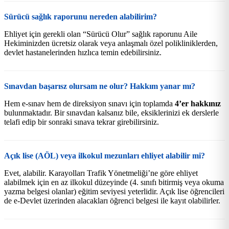
Sürücü sağlık raporunu nereden alabilirim?
Ehliyet için gerekli olan “Sürücü Olur” sağlık raporunu Aile
Hekiminizden ücretsiz olarak veya anlaşmalı özel polikliniklerden,
devlet hastanelerinden hızlıca temin edebilirsiniz.
Sınavdan başarısz olursam ne olur? Hakkım yanar mı?
Hem e-sınav hem de direksiyon sınavı için toplamda
4’er hakkınız
bulunmaktadır. Bir sınavdan kalsanız bile, eksiklerinizi ek derslerle
telafi edip bir sonraki sınava tekrar girebilirsiniz.
Açık lise (AÖL) veya ilkokul mezunları ehliyet alabilir mi?
Evet, alabilir. Karayolları Trafik Yönetmeliği’ne göre ehliyet
alabilmek için en az ilkokul düzeyinde (4. sınıfı bitirmiş veya okuma
yazma belgesi olanlar) eğitim seviyesi yeterlidir. Açık lise öğrencileri
de e-Devlet üzerinden alacakları öğrenci belgesi ile kayıt olabilirler.