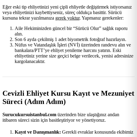
Eğer eski tip ehliyetinizi yeni çipli ehliyetle değiştirmek istiyorsanız
veya ehliyetinizi kaybettiyseniz, süreç oldukça basittir. Sürücü
kursuna tekrar yazılmanıza
gerek yoktur
. Yapmanız gerekenler:
Aile Hekiminizden güncel bir “Sürücü Olur” sağlık raporu
alın.
Son 6 ayda çekilmiş 1 adet biyometrik fotoğraf hazırlayın.
Nüfus ve Vatandaşlık İşleri (NVİ) üzerinden randevu alın ve
bankalara/PTT’ye ehliyet yenileme harcını yatırın. Eski
ehliyetiniz yerine size geçici belge verilecek, yenisi adresinize
kargolanacaktır.
Cevizli Ehliyet Kursu Kayıt ve Mezuniyet
Süreci (Adım Adım)
Surucukursuistanbul.com
üzerinden bize ulaştığınız andan
itibaren süreci sizin için basitleştiriyor ve yönetiyoruz.
Kayıt ve Danışmanlık:
Gerekli evraklar konusunda ekibimiz