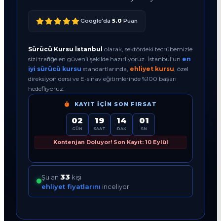
Google'da
5.0
Puan
Sürücü Kursu İstanbul
olarak, sektördeki tecrübemizle
sizi trafiğe en güvenli şekilde hazırlıyoruz. İstanbul'un
en
iyi sürücü kursu
standartlarında,
ehliyet kursu
, özel
direksiyon dersi ve E-sınav eğitimlerinde %100 başarı
hedefliyoruz.
KAYIT İÇIN SON FIRSAT
02
19
14
00
GÜN
SAAT
DAK
SN
Kontenjan Doluyor! Son Kayıt: 10 Eylül
32
Şu an
kişi
ehliyet fiyatlarını
inceliyor.