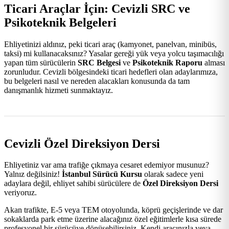
Ticari Araçlar İçin: Cevizli SRC ve
Psikoteknik Belgeleri
Ehliyetinizi aldınız, peki ticari araç (kamyonet, panelvan, minibüs,
taksi) mi kullanacaksınız? Yasalar gereği yük veya yolcu taşımacılığı
yapan tüm sürücülerin
SRC Belgesi
ve
Psikoteknik Raporu
alması
zorunludur. Cevizli bölgesindeki ticari hedefleri olan adaylarımıza,
bu belgeleri nasıl ve nereden alacakları konusunda da tam
danışmanlık hizmeti sunmaktayız.
Cevizli Özel Direksiyon Dersi
Ehliyetiniz var ama trafiğe çıkmaya cesaret edemiyor musunuz?
Yalnız değilsiniz!
İstanbul Sürücü Kursu
olarak sadece yeni
adaylara değil, ehliyet sahibi sürücülere de
Özel Direksiyon Dersi
veriyoruz.
Akan trafikte, E-5 veya TEM otoyolunda, köprü geçişlerinde ve dar
sokaklarda park etme üzerine alacağınız özel eğitimlerle kısa sürede
profesyonel bir sürücüye dönüşebilirsiniz. Kendi aracınızla veya