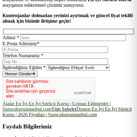
arayışınıza mükemmel çözümü sunuyoruz.
Kontenjanlar dolmadan yerinizi ayırtmak ve güncel fiyat teklifi
almak için bizimle iletişime geçin!
Adınız *
E-Posta Adresiniz*
Telefon Numaranız *
İlgilendiğiniz Eğitim *
Hemen Gönder
Atalar En İyi En İyi Sürücü Kursu | Uzman Eğitmenler |
Surucukursuistanbul.com
Tüm Şubeler
Dragos En İyi En İyi Sürücü
Kursu | 2026 Fiyatları | Surucukursuistanbul.com
Faydalı Bilgilerimiz