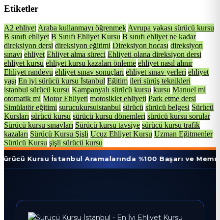
Etiketler
A2 ehliyet
Araba kullanmayı öğrenmek
Avrupa yakası sürücü kursu
B sınıfı ehliyet
B Sınıfı Ehliyet Kursu
B sınıfı ehliyet ne kadar
direksiyon dersi
direksiyon eğitimi
Direksiyon hocası
direksiyon
sınavı
ehliyet
Ehliyet alma süreci
Ehliyeti olana direksiyon dersi
ehliyet kursu
ehliyet kursu kazaları önleme
ehliyet nasıl alınır
Ehliyet randevu
ehliyet sınav sonuçları
ehliyet sınav yerleri
ehliyet
yaşı
En iyi sürücü kursu İstanbul
Eğitim
ileri sürüş teknikleri
istanbul sürücü kursu
Kampanyalı sürücü kursu
kursu
Manuel mi
otomatik mi
Motor Ehliyeti
motosiklet ehliyeti
Park etme dersi
Simülatör eğitimi
surucukursuistanbul
sürücü
sürücü belgesi
Sürücü
Kursları
sürücü kursu
sürücü kursu dönemleri
sürücü kursu sorular
Sürücü kursu sınavları
Sürücü kursu tavsiye
sürücü kursu trafik
kazaları
Sürücü Kursu Şişli
Ucuz Ehliyet Kursu
Uzman Eğitmenler
Sürücü Kursu
şişli sürücü kursu
rsu İstanbul Aramalarında %100 Başarı ve Memnuniyet Ora