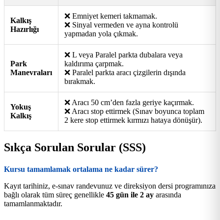
❌ Emniyet kemeri takmamak.
Kalkış
❌ Sinyal vermeden ve ayna kontrolü
Hazırlığı
yapmadan yola çıkmak.
❌ L veya Paralel parkta dubalara veya
Park
kaldırıma çarpmak.
Manevraları
❌ Paralel parkta aracı çizgilerin dışında
bırakmak.
❌ Aracı 50 cm’den fazla geriye kaçırmak.
Yokuş
❌ Aracı stop ettirmek (Sınav boyunca toplam
Kalkış
2 kere stop ettirmek kırmızı hataya dönüşür).
Sıkça Sorulan Sorular (SSS)
Kursu tamamlamak ortalama ne kadar sürer?
Kayıt tarihiniz, e-sınav randevunuz ve direksiyon dersi programınıza
bağlı olarak tüm süreç genellikle
45 gün ile 2 ay
arasında
tamamlanmaktadır.