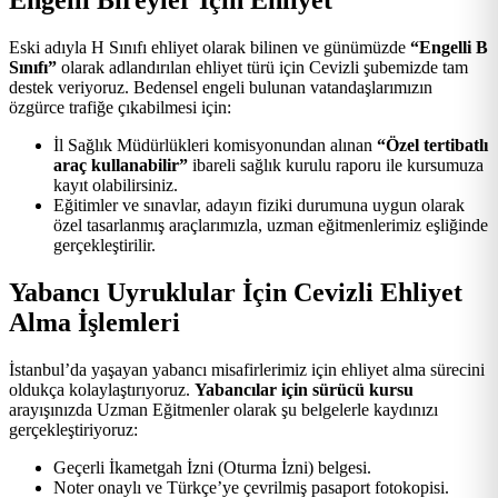
Engelli Bireyler İçin Ehliyet
Eski adıyla H Sınıfı ehliyet olarak bilinen ve günümüzde
“Engelli B
Sınıfı”
olarak adlandırılan ehliyet türü için Cevizli şubemizde tam
destek veriyoruz. Bedensel engeli bulunan vatandaşlarımızın
özgürce trafiğe çıkabilmesi için:
İl Sağlık Müdürlükleri komisyonundan alınan
“Özel tertibatlı
araç kullanabilir”
ibareli sağlık kurulu raporu ile kursumuza
kayıt olabilirsiniz.
Eğitimler ve sınavlar, adayın fiziki durumuna uygun olarak
özel tasarlanmış araçlarımızla, uzman eğitmenlerimiz eşliğinde
gerçekleştirilir.
Yabancı Uyruklular İçin Cevizli Ehliyet
Alma İşlemleri
İstanbul’da yaşayan yabancı misafirlerimiz için ehliyet alma sürecini
oldukça kolaylaştırıyoruz.
Yabancılar için sürücü kursu
arayışınızda Uzman Eğitmenler olarak şu belgelerle kaydınızı
gerçekleştiriyoruz:
Geçerli İkametgah İzni (Oturma İzni) belgesi.
Noter onaylı ve Türkçe’ye çevrilmiş pasaport fotokopisi.