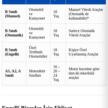
Otomobil
Manuel Vitesli Araçlar
B Sınıfı
18
ve
(Otomatik de
(Manuel)
Yaş
Kamyonet
kullanabilir)*
Otomobil
B Sınıfı
18
Sadece Otomatik
ve
(Otomatik)
Yaş
Vitesli Araçlar
Kamyonet
Özel
B Sınıfı
18
Kişiye Özel
Tertibatlı
(Engelli)
Yaş
Uyarlanmış Araçlar
Otomobiller
16 –
Motor hacmine göre
A1, A2, A
Motosiklet
20 –
tüm iki tekerlekli
Sınıfı
Sınıfları
24
araçlar
Yaş