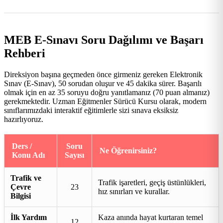
MEB E-Sınavı Soru Dağılımı ve Başarı
Rehberi
Direksiyon başına geçmeden önce girmeniz gereken Elektronik
Sınav (E-Sınav), 50 sorudan oluşur ve 45 dakika sürer. Başarılı
olmak için en az 35 soruyu doğru yanıtlamanız (70 puan almanız)
gerekmektedir. Uzman Eğitmenler Sürücü Kursu olarak, modern
sınıflarımızdaki interaktif eğitimlerle sizi sınava eksiksiz
hazırlıyoruz.
Ders /
Soru
Ne Öğrenirsiniz?
Konu Adı
Sayısı
Trafik ve
Trafik işaretleri, geçiş üstünlükleri,
Çevre
23
hız sınırları ve kurallar.
Bilgisi
İlk Yardım
Kaza anında hayat kurtaran temel
12