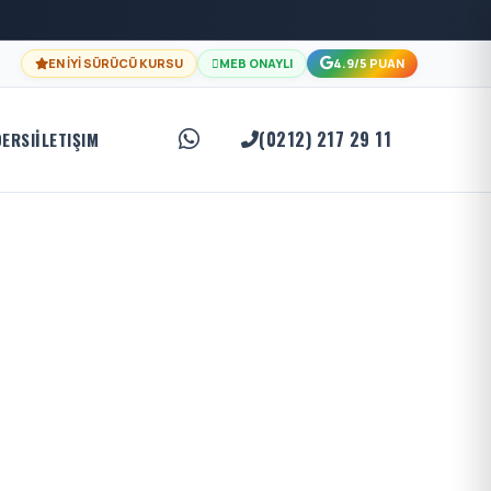
EN İYİ SÜRÜCÜ KURSU
MEB ONAYLI
4.9/5 PUAN
(0212) 217 29 11
DERSI
İLETIŞIM