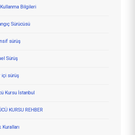
Kullanma Bilgileri
angıç Sürücüsü
nsif sürüş
el Sürüş
 içi sürüş
cü Kursu İstanbul
ÜCÜ KURSU REHBER
k Kuralları