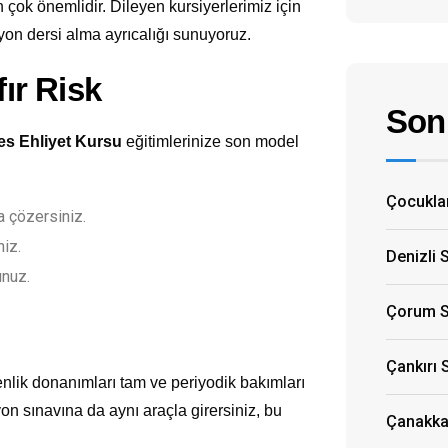
 çok önemlidir. Dileyen kursiyerlerimiz için
yon dersi alma ayrıcalığı sunuyoruz.
fır Risk
Son 
es Ehliyet Kursu
eğitimlerinize son model
Çocuklar
 çözersiniz.
niz.
Denizli 
unuz.
Çorum S
Çankırı 
nlik donanımları tam ve periyodik bakımları
yon sınavına da aynı araçla girersiniz, bu
Çanakkal