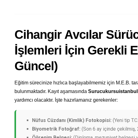
Cihangir Avcılar Sürü
İşlemleri İçin Gerekli 
Güncel)
Eğitim sürecinize hızlıca başlayabilmemiz için M.E.B. tar
bulunmaktadır. Kayıt aşamasında
Surucukursuistanbu
yardımcı olacaktır. İşte hazırlamanız gerekenler:
Nüfus Cüzdanı (Kimlik) Fotokopisi:
(Yeni tip T.C.
Biyometrik Fotoğraf:
(Son 6 ay içinde çekilmiş, 
Öğrenim Belgesi:
(Diploma, mezuniyet belgesi v