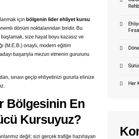
Rehb
llanmak için
bölgenin lider ehliyet kursu
Ehliy
önemli dönüm noktalarından biridir. Bu
Fırsa
başlamak, size hayat boyu kazasız ve
lığı (M.E.B.) onaylı, modern eğitim
Döne
 adayı başarıyla mezun etmenin gururunu
Sürüş
an, sınavı geçip ehliyetinizi gururla elinize
Her K
ız.
r Bölgesinin En
rücü Kursuyuz?
Kon
larımız değil; sizi gerçek trafiğe hazırlayan