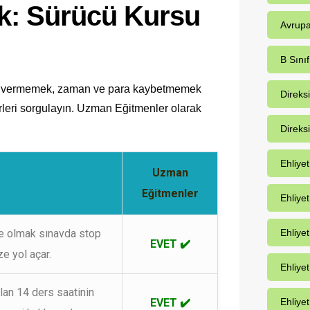
: Sürücü Kursu
Avrupa
B Sınıf
ar vermemek, zaman ve para kaybetmemek
Direks
erleri sorgulayın. Uzman Eğitmenler olarak
Direks
Ehliye
Uzman
Eğitmenler
Ehliye
Ehliyet
te olmak sınavda stop
EVET ✔️
e yol açar.
Ehliye
an 14 ders saatinin
Ehliyet
EVET ✔️