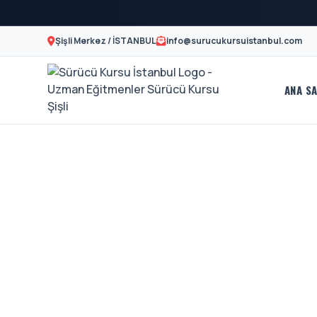
Şişli Merkez / İSTANBUL
info@surucukursuistanbul.com
ANA SA
Sürücü
A2
Motor
Kursu
Ehliyeti
İstanbul
Ve
-
Özel
Şişli
Direksiyon
En