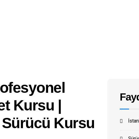
rofesyonel
Fayd
et Kursu |
 Sürücü Kursu
İsta
Sürüc