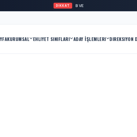
B VE A2 EHLİYET KA
DİKKAT
YFA
KURUMSAL
EHLIYET SINIFLARI
ADAY İŞLEMLERI
DIREKSIYON 