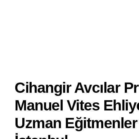
Dersi
İyi
Ehliyet
Kursu
Cihangir Avcılar P
Manuel Vites Ehliy
Uzman Eğitmenler