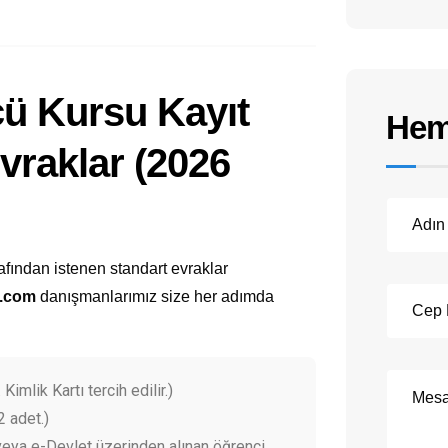
cü Kursu Kayıt
Hem
Evraklar (2026
afından istenen standart evraklar
l.com
danışmanlarımız size her adımda
 Kimlik Kartı tercih edilir.)
2 adet.)
eya e-Devlet üzerinden alınan öğrenci