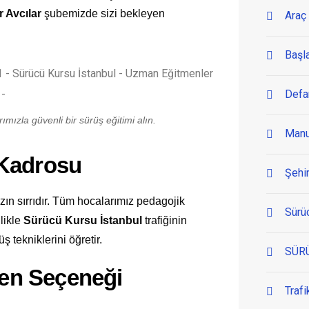
 Avcılar
şubemizde sizi bekleyen
Araç 
Başl
Defa
mızla güvenli bir sürüş eğitimi alın.
Manu
 Kadrosu
Şehir
n sırrıdır. Tüm hocalarımız pedagojik
Sürü
llikle
Sürücü Kursu İstanbul
trafiğinin
ş tekniklerini öğretir.
SÜR
men Seçeneği
Trafi