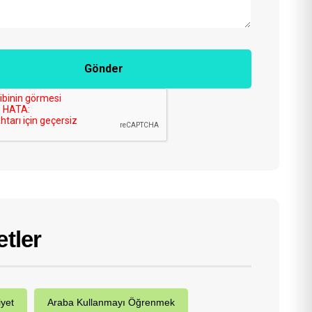
Gönder
etler
iyet
Araba Kullanmayı Öğrenmek