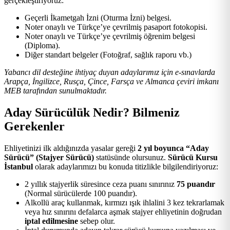
gerçekleştiriyoruz:
Geçerli İkametgah İzni (Oturma İzni) belgesi.
Noter onaylı ve Türkçe’ye çevrilmiş pasaport fotokopisi.
Noter onaylı ve Türkçe’ye çevrilmiş öğrenim belgesi
(Diploma).
Diğer standart belgeler (Fotoğraf, sağlık raporu vb.)
Yabancı dil desteğine ihtiyaç duyan adaylarımız için e-sınavlarda
Arapça, İngilizce, Rusça, Çince, Farsça ve Almanca çeviri imkanı
MEB tarafından sunulmaktadır.
Aday Sürücülük Nedir? Bilmeniz
Gerekenler
Ehliyetinizi ilk aldığınızda yasalar gereği
2 yıl boyunca “Aday
Sürücü” (Stajyer Sürücü)
statüsünde olursunuz.
Sürücü Kursu
İstanbul
olarak adaylarımızı bu konuda titizlikle bilgilendiriyoruz:
2 yıllık stajyerlik süresince ceza puanı sınırınız
75 puandır
(Normal sürücülerde 100 puandır).
Alkollü araç kullanmak, kırmızı ışık ihlalini 3 kez tekrarlamak
veya hız sınırını defalarca aşmak stajyer ehliyetinin doğrudan
iptal edilmesine
sebep olur.