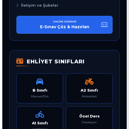
İletişim ve Şubeler
ONLINE DENEME
E-Sınav Çöz & Hazırlan
EHLİYET SINIFLARI
B Sınıfı
A2 Sınıfı
Manuel/Oto
Motosiklet
Özel Ders
Direksiyon
A1 Sınıfı