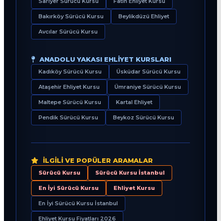
Sarıyer Sürücü Kursu
Fatih Ehliyet Kursu
Bakırköy Sürücü Kursu
Beylikdüzü Ehliyet
Avcılar Sürücü Kursu
ANADOLU YAKASI EHLIYET KURSLARI
Kadıköy Sürücü Kursu
Üsküdar Sürücü Kursu
Ataşehir Ehliyet Kursu
Ümraniye Sürücü Kursu
Maltepe Sürücü Kursu
Kartal Ehliyet
Pendik Sürücü Kursu
Beykoz Sürücü Kursu
İLGILI VE POPÜLER ARAMALAR
Sürücü Kursu
Sürücü Kursu İstanbul
En İyi Sürücü Kursu
Ehliyet Kursu
En İyi Sürücü Kursu İstanbul
Ehliyet Kursu Fiyatları 2026