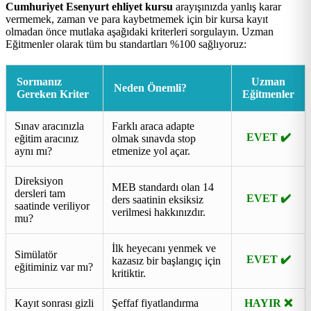
Cumhuriyet Esenyurt ehliyet kursu
arayışınızda yanlış karar
vermemek, zaman ve para kaybetmemek için bir kursa kayıt
olmadan önce mutlaka aşağıdaki kriterleri sorgulayın. Uzman
Eğitmenler olarak tüm bu standartları %100 sağlıyoruz:
Sormanız
Uzman
Neden Önemli?
Gereken Kriter
Eğitmenler
Sınav aracınızla
Farklı araca adapte
EVET ✔️
eğitim aracınız
olmak sınavda stop
aynı mı?
etmenize yol açar.
Direksiyon
MEB standardı olan 14
dersleri tam
EVET ✔️
ders saatinin eksiksiz
saatinde veriliyor
verilmesi hakkınızdır.
mu?
İlk heyecanı yenmek ve
Simülatör
EVET ✔️
kazasız bir başlangıç için
eğitiminiz var mı?
kritiktir.
Kayıt sonrası gizli
Şeffaf fiyatlandırma
HAYIR ❌