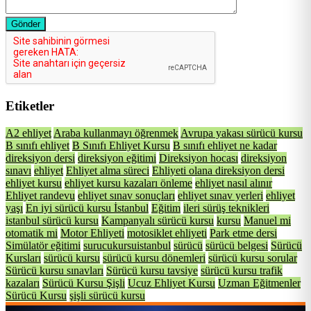
Gönder
Etiketler
A2 ehliyet
Araba kullanmayı öğrenmek
Avrupa yakası sürücü kursu
B sınıfı ehliyet
B Sınıfı Ehliyet Kursu
B sınıfı ehliyet ne kadar
direksiyon dersi
direksiyon eğitimi
Direksiyon hocası
direksiyon
sınavı
ehliyet
Ehliyet alma süreci
Ehliyeti olana direksiyon dersi
ehliyet kursu
ehliyet kursu kazaları önleme
ehliyet nasıl alınır
Ehliyet randevu
ehliyet sınav sonuçları
ehliyet sınav yerleri
ehliyet
yaşı
En iyi sürücü kursu İstanbul
Eğitim
ileri sürüş teknikleri
istanbul sürücü kursu
Kampanyalı sürücü kursu
kursu
Manuel mi
otomatik mi
Motor Ehliyeti
motosiklet ehliyeti
Park etme dersi
Simülatör eğitimi
surucukursuistanbul
sürücü
sürücü belgesi
Sürücü
Kursları
sürücü kursu
sürücü kursu dönemleri
sürücü kursu sorular
Sürücü kursu sınavları
Sürücü kursu tavsiye
sürücü kursu trafik
kazaları
Sürücü Kursu Şişli
Ucuz Ehliyet Kursu
Uzman Eğitmenler
Sürücü Kursu
şişli sürücü kursu