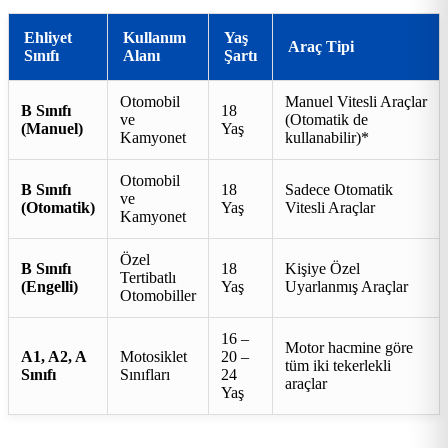
Ehliyet
Kullanım
Yaş
Araç Tipi
Sınıfı
Alanı
Şartı
Otomobil
Manuel Vitesli Araçlar
B Sınıfı
18
ve
(Otomatik de
(Manuel)
Yaş
Kamyonet
kullanabilir)*
Otomobil
B Sınıfı
18
Sadece Otomatik
ve
(Otomatik)
Yaş
Vitesli Araçlar
Kamyonet
Özel
B Sınıfı
18
Kişiye Özel
Tertibatlı
(Engelli)
Yaş
Uyarlanmış Araçlar
Otomobiller
16 –
Motor hacmine göre
A1, A2, A
Motosiklet
20 –
tüm iki tekerlekli
Sınıfı
Sınıfları
24
araçlar
Yaş