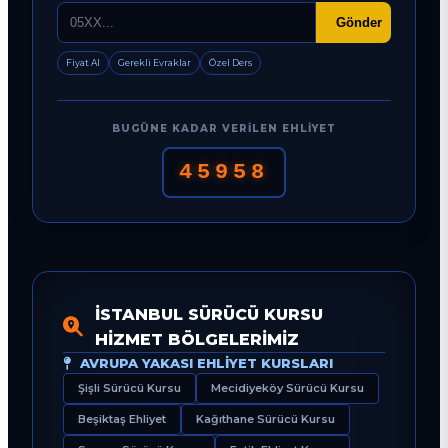
Gönder
Fiyat Al
Gerekli Evraklar
Özel Ders
BUGÜNE KADAR VERILEN EHLIYET
45958
İSTANBUL SÜRÜCÜ KURSU
HIZMET BÖLGELERIMIZ
AVRUPA YAKASI EHLIYET KURSLARI
Şişli Sürücü Kursu
Mecidiyeköy Sürücü Kursu
Beşiktaş Ehliyet
Kağıthane Sürücü Kursu