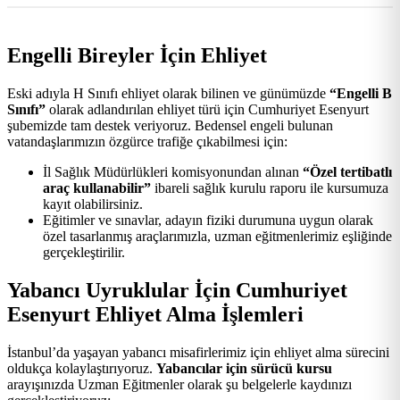
Engelli Bireyler İçin Ehliyet
Eski adıyla H Sınıfı ehliyet olarak bilinen ve günümüzde
“Engelli B
Sınıfı”
olarak adlandırılan ehliyet türü için Cumhuriyet Esenyurt
şubemizde tam destek veriyoruz. Bedensel engeli bulunan
vatandaşlarımızın özgürce trafiğe çıkabilmesi için:
İl Sağlık Müdürlükleri komisyonundan alınan
“Özel tertibatlı
araç kullanabilir”
ibareli sağlık kurulu raporu ile kursumuza
kayıt olabilirsiniz.
Eğitimler ve sınavlar, adayın fiziki durumuna uygun olarak
özel tasarlanmış araçlarımızla, uzman eğitmenlerimiz eşliğinde
gerçekleştirilir.
Yabancı Uyruklular İçin Cumhuriyet
Esenyurt Ehliyet Alma İşlemleri
İstanbul’da yaşayan yabancı misafirlerimiz için ehliyet alma sürecini
oldukça kolaylaştırıyoruz.
Yabancılar için sürücü kursu
arayışınızda Uzman Eğitmenler olarak şu belgelerle kaydınızı