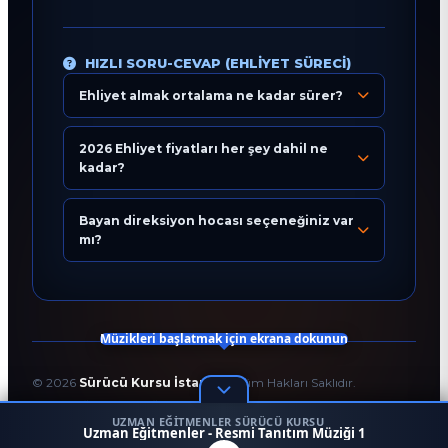
HIZLI SORU-CEVAP (EHLIYET SÜRECI)
Ehliyet almak ortalama ne kadar sürer?
Eğitim Danışmanı
En Hızlı Sürücü Kursu
2026 Ehliyet fiyatları her şey dahil ne
kadar?
Bugün 13:24
Bayan direksiyon hocası seçeneğiniz var
mı?
Müzikleri başlatmak için ekrana dokunun
©
2026
Sürücü Kursu İstanbul
. Tüm Hakları Saklıdır.
T.C. Milli Eğitim Bakanlığı Onaylı Resmi Eğitim Kurumudur.
UZMAN EĞITMENLER SÜRÜCÜ KURSU
Kodlama ve Tasarım:
Enver Çağlar
1
Uzman Eğitmenler - Resmi Tanıtım Müziği 1