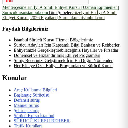
Mehterçeşme En İyi A Sınıfı Ehliyet Kursu | Uzman Eğitmenler |
Surucukursuistanbul.com
Tüm Şubeler
Güzelyurt En İyi A Sınıfı
Ehliyet Kursu | 2026 Fiyatları | Surucukursuistanbul.com
Faydalı Bilgilerimiz
İstanbul Sürücü Kursu Hizmet Bölgelerimiz
Sürücü Adayları İçin Kapsamlı Bilgi Bankası ve Rehberler
Ehliyetinizle Gerçekleştirebileceğiniz Hayaller ve Fırsatlar
Dönemsel ve Hızlandırılmış Ehliyet Programları
Sürüş Becerinizi Geliştirmek İçin En Doğru Yöntemler
Her Kitleye Özel Ehliyet Programları ve Sürücü Kursu
Konular
Araç Kullanma Bilgileri
Başlangıç Sürücüsü
Defansif sürüş
Manuel Sürüş
Şehir içi sürüş
Sürücü Kursu İstanbul
SÜRÜCÜ KURSU REHBER
Trafik Kuralları