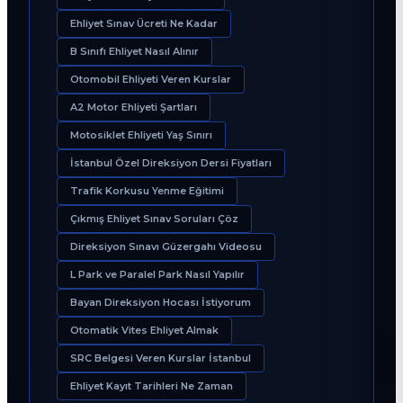
Ehliyet Sınav Ücreti Ne Kadar
B Sınıfı Ehliyet Nasıl Alınır
Otomobil Ehliyeti Veren Kurslar
A2 Motor Ehliyeti Şartları
Motosiklet Ehliyeti Yaş Sınırı
İstanbul Özel Direksiyon Dersi Fiyatları
Trafik Korkusu Yenme Eğitimi
Çıkmış Ehliyet Sınav Soruları Çöz
Direksiyon Sınavı Güzergahı Videosu
L Park ve Paralel Park Nasıl Yapılır
Bayan Direksiyon Hocası İstiyorum
Otomatik Vites Ehliyet Almak
SRC Belgesi Veren Kurslar İstanbul
Ehliyet Kayıt Tarihleri Ne Zaman