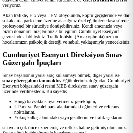
veriyoruz.
Akan trafikte, E-5 veya TEM otoyolunda, köprü geçişlerinde ve dar
sokaklarda park etme üzerine alacağınız özel eğitimlerle kısa sürede
profesyonel bir sürücüye dönüşebilirsiniz. Kendi aracınızla veya
bizim donanımlı araçlarımızla bu eğitimi Cumhuriyet Esenyurt
çevresinde alabilirsiniz. Trafik fobisini (Amaxophobia) uzman
hocalarımızın psikolojik desteği ve sabırlı yaklaşımıyla yeneceksiniz.
Cumhuriyet Esenyurt Direksiyon Sınav
Güzergahı İpuçları
Sınav başarısının yarısı araç kullanmayı bilmek, diğer yarısı ise
sınav güzergahını tanımaktır.
Eğitimlerimiz doğrudan Cumhuriyet
Esenyurt bölgesindeki resmi MEB direksiyon sınav güzergahı
üzerinde verilmektedir. Bu sayede:
Hangi kavşakta sinyal vermeniz gerektiğini,
L Park ve Paralel park alanlarındaki eğimleri ve referans
noktalarını,
Yokuş kalkış alanındaki yaya geçitlerini ve trafik ışıklarını
sınavdan çok önce ezberlemiş ve refleks haline getirmiş olursunuz.
Sınav günü hiçbir sürprizle karşılaşmazsınız!