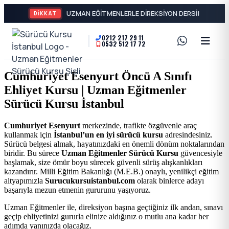
DİKKAT
0212 217 29 11
0532 512 17 72
A2
Sürücü
Motor
Kursu
Cumhuriyet Esenyurt Öncü A Sınıfı
Ehliyeti
Ehliyet Kursu | Uzman Eğitmenler
İstanbul
ve
Sürücü Kursu İstanbul
Özel
-
Cumhuriyet Esenyurt
merkezinde, trafikte özgüvenle araç
kullanmak için
İstanbul’un en iyi sürücü kursu
adresindesiniz.
Direksiyon
Şişli
Sürücü belgesi almak, hayatınızdaki en önemli dönüm noktalarından
biridir. Bu sürece
Uzman Eğitmenler Sürücü Kursu
güvencesiyle
Dersi
başlamak, size ömür boyu sürecek güvenli sürüş alışkanlıkları
En
kazandırır. Milli Eğitim Bakanlığı (M.E.B.) onaylı, yenilikçi eğitim
altyapımızla
Surucukursuistanbul.com
olarak binlerce adayı
başarıyla mezun etmenin gururunu yaşıyoruz.
İyi
Uzman Eğitmenler ile, direksiyon başına geçtiğiniz ilk andan, sınavı
geçip ehliyetinizi gururla elinize aldığınız o mutlu ana kadar her
Ehliyet
adımda yanınızda olacağız.