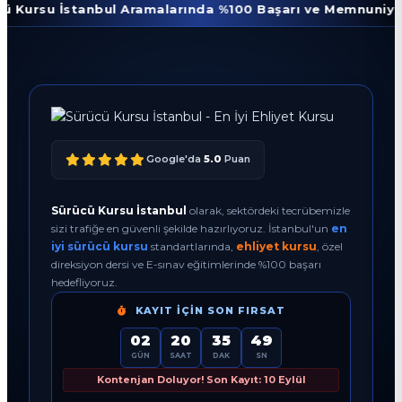
stanbul Aramalarında %100 Başarı ve Memnuniyet Oranı
Google'da
5.0
Puan
Sürücü Kursu İstanbul
olarak, sektördeki tecrübemizle
sizi trafiğe en güvenli şekilde hazırlıyoruz. İstanbul'un
en
iyi sürücü kursu
standartlarında,
ehliyet kursu
, özel
direksiyon dersi ve E-sınav eğitimlerinde %100 başarı
hedefliyoruz.
KAYIT İÇIN SON FIRSAT
02
20
35
48
GÜN
SAAT
DAK
SN
Kontenjan Doluyor! Son Kayıt: 10 Eylül