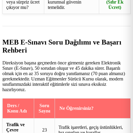
veya sürpriz ücret
kurumsal güvenin
(Sıfır Ek
çıkıyor mu?
temelidir.
Ücret)
MEB E-Sınavı Soru Dağılımı ve Başarı
Rehberi
Direksiyon başına geçmeden önce girmeniz gereken Elektronik
Sınav (E-Sınav), 50 sorudan oluşur ve 45 dakika sürer. Başarılı
olmak için en az 35 soruyu doğru yanıtlamanız (70 puan almanız)
gerekmektedir. Uzman Eğitmenler Sürücü Kursu olarak, modern
sınıflarımızdaki interaktif eğitimlerle sizi sınava eksiksiz
hazırlıyoruz.
Ders /
Soru
Ne Öğrenirsiniz?
Konu Adı
Sayısı
Trafik ve
Trafik işaretleri, geçiş üstünlükleri,
Çevre
23
hız sınırları ve kurallar.