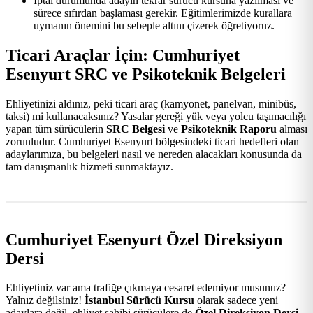
İptal durumunda adayın tekrar sürücü kursuna yazılması ve
sürece sıfırdan başlaması gerekir. Eğitimlerimizde kurallara
uymanın önemini bu sebeple altını çizerek öğretiyoruz.
Ticari Araçlar İçin: Cumhuriyet
Esenyurt SRC ve Psikoteknik Belgeleri
Ehliyetinizi aldınız, peki ticari araç (kamyonet, panelvan, minibüs,
taksi) mi kullanacaksınız? Yasalar gereği yük veya yolcu taşımacılığı
yapan tüm sürücülerin
SRC Belgesi
ve
Psikoteknik Raporu
alması
zorunludur. Cumhuriyet Esenyurt bölgesindeki ticari hedefleri olan
adaylarımıza, bu belgeleri nasıl ve nereden alacakları konusunda da
tam danışmanlık hizmeti sunmaktayız.
Cumhuriyet Esenyurt Özel Direksiyon
Dersi
Ehliyetiniz var ama trafiğe çıkmaya cesaret edemiyor musunuz?
Yalnız değilsiniz!
İstanbul Sürücü Kursu
olarak sadece yeni
adaylara değil, ehliyet sahibi sürücülere de
Özel Direksiyon Dersi