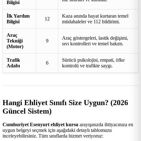
Bilgisi
İlk Yardım
Kaza anında hayat kurtaran temel
12
Bilgisi
müdahaleler ve 112 bildirimi.
Araç
Araç göstergeleri, lastik değişimi,
Tekniği
9
sıvı kontrolleri ve temel bakım.
(Motor)
Trafik
Sürücü psikolojisi, empati, öfke
6
Adabı
kontrolü ve trafikte saygı.
Hangi Ehliyet Sınıfı Size Uygun? (2026
Güncel Sistem)
Cumhuriyet Esenyurt ehliyet kursu
arayışınızda ihtiyacınıza en
uygun belgeyi seçmek için aşağıdaki detaylı tablomuzu
inceleyebilirsiniz. Tüm sınıflarda hizmet veriyoruz: