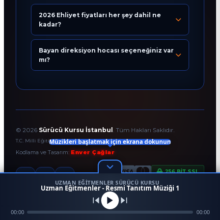
2026 Ehliyet fiyatları her şey dahil ne
Eğitim Danışmanı
kadar?
En Hızlı Sürücü Kursu
Bayan direksiyon hocası seçeneğiniz var
Bugün 02:39
mı?
©
2026
Sürücü Kursu İstanbul
. Tüm Hakları Saklıdır.
Müzikleri başlatmak için ekrana dokunun
T.C. Milli Eğitim Bakanlığı Onaylı Resmi Eğitim Kurumudur.
Kodlama ve Tasarım:
Enver Çağlar
256 BİT SSL
UZMAN EĞITMENLER SÜRÜCÜ KURSU
1
Uzman Eğitmenler - Resmi Tanıtım Müziği 1
45958
Mezun
00:00
Ara
Konum
00:00