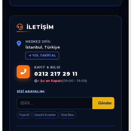
İLETİŞİM
MERKEZ OFIS:
İstanbul, Türkiye
YOL TARIFI AL
KAYIT & BILGI
0212 217 29 11
○ Şu an Kapalı
(09:00 - 19:00)
SIZI ARAYALIM:
Gönder
Fiyat Al
Gerekli Evraklar
Özel Ders