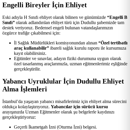
Engelli Bireyler İçin Ehliyet
Eski adıyla H Sınıfı ehliyet olarak bilinen ve günümüzde
“Engelli B
Sınıfı”
olarak adlandırılan ehliyet türü için Dudullu şubemizde tam
destek veriyoruz. Bedensel engeli bulunan vatandaşlarımızın
özgürce trafiğe çıkabilmesi için:
İl Sağlık Müdürlükleri komisyonundan alınan
“Özel tertibatlı
araç kullanabilir”
ibareli sağlık kurulu raporu ile kursumuza
kayıt olabilirsiniz.
Eğitimler ve sınavlar, adayın fiziki durumuna uygun olarak
özel tasarlanmış araçlarımızla, uzman eğitmenlerimiz eşliğinde
gerçekleştirilir.
Yabancı Uyruklular İçin Dudullu Ehliyet
Alma İşlemleri
İstanbul’da yaşayan yabancı misafirlerimiz için ehliyet alma sürecini
oldukça kolaylaştırıyoruz.
Yabancılar için sürücü kursu
arayışınızda Uzman Eğitmenler olarak şu belgelerle kaydınızı
gerçekleştiriyoruz:
Geçerli İkametgah İzni (Oturma İzni) belgesi.