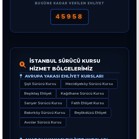
BUGÜNE KADAR VERILEN EHLIYET
45958
İSTANBUL SÜRÜCÜ KURSU
HIZMET BÖLGELERIMIZ
AVRUPA YAKASI EHLIYET KURSLARI
Şişli Sürücü Kursu
Mecidiyeköy Sürücü Kursu
Beşiktaş Ehliyet
Kağıthane Sürücü Kursu
Sarıyer Sürücü Kursu
Fatih Ehliyet Kursu
Bakırköy Sürücü Kursu
Beylikdüzü Ehliyet
Avcılar Sürücü Kursu