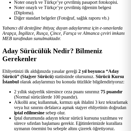
Noter onaylı ve Türkçe’ye çevrilmiş pasaport fotokopisi.
Noter onaylı ve Türkçe’ye çevrilmiş öğrenim belgesi
(Diploma).
Diğer standart belgeler (Fotoğraf, sağlık raporu vb.)
Yabancı dil desteğine ihtiyaç duyan adaylarımız için e-sınavlarda
Arapça, İngilizce, Rusça, Çince, Farsça ve Almanca çeviri imkanı
MEB tarafından sunulmaktadır.
Aday Sürücülük Nedir? Bilmeniz
Gerekenler
Ehliyetinizi ilk aldığınızda yasalar gereği
2 yıl boyunca “Aday
Sürücü” (Stajyer Sürücü)
statüsünde olursunuz.
Sürücü Kursu
İstanbul
olarak adaylarımızı bu konuda titizlikle bilgilendiriyoruz:
2 yıllık stajyerlik süresince ceza puanı sınırınız
75 puandır
(Normal sürücülerde 100 puandır).
Alkollü araç kullanmak, kırmızı ışık ihlalini 3 kez tekrarlamak
veya hız sınırını defalarca aşmak stajyer ehliyetinin doğrudan
iptal edilmesine
sebep olur.
İptal durumunda adayın tekrar sürücü kursuna yazılması ve
sürece sıfırdan başlaması gerekir. Eğitimlerimizde kurallara
uymanın önemini bu sebeple altını çizerek öğretiyoruz.