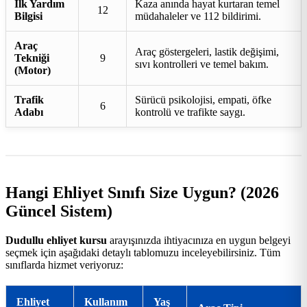
İlk Yardım
Kaza anında hayat kurtaran temel
12
Bilgisi
müdahaleler ve 112 bildirimi.
Araç
Araç göstergeleri, lastik değişimi,
Tekniği
9
sıvı kontrolleri ve temel bakım.
(Motor)
Trafik
Sürücü psikolojisi, empati, öfke
6
Adabı
kontrolü ve trafikte saygı.
Hangi Ehliyet Sınıfı Size Uygun? (2026
Güncel Sistem)
Dudullu ehliyet kursu
arayışınızda ihtiyacınıza en uygun belgeyi
seçmek için aşağıdaki detaylı tablomuzu inceleyebilirsiniz. Tüm
sınıflarda hizmet veriyoruz:
Ehliyet
Kullanım
Yaş