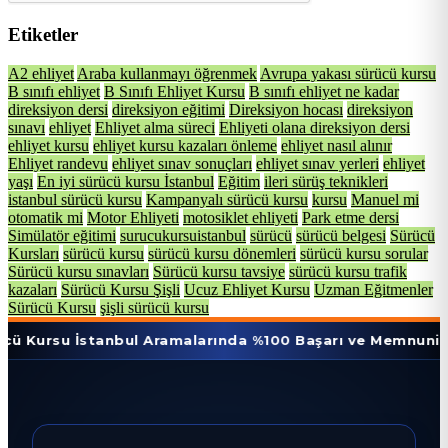
Etiketler
A2 ehliyet
Araba kullanmayı öğrenmek
Avrupa yakası sürücü kursu
B sınıfı ehliyet
B Sınıfı Ehliyet Kursu
B sınıfı ehliyet ne kadar
direksiyon dersi
direksiyon eğitimi
Direksiyon hocası
direksiyon
sınavı
ehliyet
Ehliyet alma süreci
Ehliyeti olana direksiyon dersi
ehliyet kursu
ehliyet kursu kazaları önleme
ehliyet nasıl alınır
Ehliyet randevu
ehliyet sınav sonuçları
ehliyet sınav yerleri
ehliyet
yaşı
En iyi sürücü kursu İstanbul
Eğitim
ileri sürüş teknikleri
istanbul sürücü kursu
Kampanyalı sürücü kursu
kursu
Manuel mi
otomatik mi
Motor Ehliyeti
motosiklet ehliyeti
Park etme dersi
Simülatör eğitimi
surucukursuistanbul
sürücü
sürücü belgesi
Sürücü
Kursları
sürücü kursu
sürücü kursu dönemleri
sürücü kursu sorular
Sürücü kursu sınavları
Sürücü kursu tavsiye
sürücü kursu trafik
kazaları
Sürücü Kursu Şişli
Ucuz Ehliyet Kursu
Uzman Eğitmenler
Sürücü Kursu
şişli sürücü kursu
 İstanbul Aramalarında %100 Başarı ve Memnuniyet Oranı