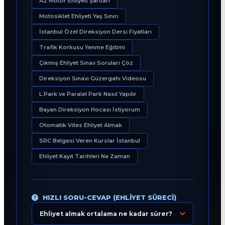
A2 Motor Ehliyeti Şartları
Motosiklet Ehliyeti Yaş Sınırı
İstanbul Özel Direksiyon Dersi Fiyatları
Trafik Korkusu Yenme Eğitimi
Çıkmış Ehliyet Sınav Soruları Çöz
Direksiyon Sınavı Güzergahı Videosu
L Park ve Paralel Park Nasıl Yapılır
Bayan Direksiyon Hocası İstiyorum
Otomatik Vites Ehliyet Almak
SRC Belgesi Veren Kurslar İstanbul
Ehliyet Kayıt Tarihleri Ne Zaman
HIZLI SORU-CEVAP (EHLIYET SÜRECI)
Ehliyet almak ortalama ne kadar sürer?