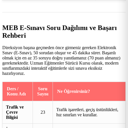
MEB E-Sınavı Soru Dağılımı ve Başarı
Rehberi
Direksiyon başına geçmeden önce girmeniz gereken Elektronik
Sınav (E-Sınav), 50 sorudan oluşur ve 45 dakika sürer. Başarılı
olmak için en az 35 soruyu doğru yanıtlamanız (70 puan almanız)
gerekmektedir. Uzman Eğitmenler Sürücü Kursu olarak, modern
sınıflarımızdaki interaktif eğitimlerle sizi sınava eksiksiz
hazırlıyoruz.
Ders /
Soru
Ne Öğrenirsiniz?
Konu Adı
Sayısı
Trafik ve
Trafik işaretleri, geçiş üstünlükleri,
Çevre
23
hız sınırları ve kurallar.
Bilgisi