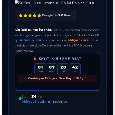
Google'da
5.0
Puan
Sürücü Kursu İstanbul
olarak, sektördeki tecrübemizle
sizi trafiğe en güvenli şekilde hazırlıyoruz. İstanbul'un
en
iyi sürücü kursu
standartlarında,
ehliyet kursu
, özel
direksiyon dersi ve E-sınav eğitimlerinde %100 başarı
hedefliyoruz.
KAYIT İÇIN SON FIRSAT
01
07
20
41
GÜN
SAAT
DAK
SN
Kontenjan Doluyor! Son Kayıt: 10 Eylül
32
Şu an
kişi
ehliyet fiyatlarını
inceliyor.