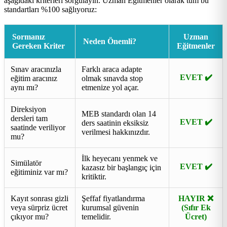
aşağıdaki kriterleri sorgulayın. Uzman Eğitmenler olarak tüm bu
standartları %100 sağlıyoruz:
Sormanız
Uzman
Neden Önemli?
Gereken Kriter
Eğitmenler
Sınav aracınızla
Farklı araca adapte
EVET ✔️
eğitim aracınız
olmak sınavda stop
aynı mı?
etmenize yol açar.
Direksiyon
MEB standardı olan 14
dersleri tam
EVET ✔️
ders saatinin eksiksiz
saatinde veriliyor
verilmesi hakkınızdır.
mu?
İlk heyecanı yenmek ve
Simülatör
EVET ✔️
kazasız bir başlangıç için
eğitiminiz var mı?
kritiktir.
Kayıt sonrası gizli
Şeffaf fiyatlandırma
HAYIR ❌
veya sürpriz ücret
kurumsal güvenin
(Sıfır Ek
çıkıyor mu?
temelidir.
Ücret)