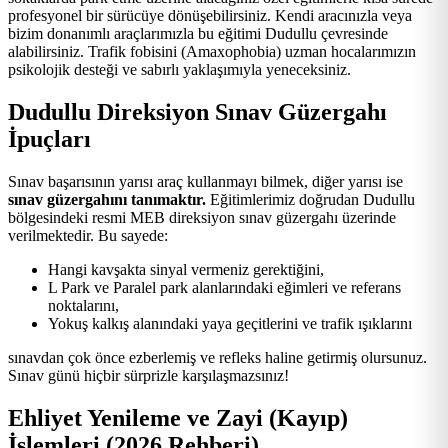
profesyonel bir sürücüye dönüşebilirsiniz. Kendi aracınızla veya
bizim donanımlı araçlarımızla bu eğitimi Dudullu çevresinde
alabilirsiniz. Trafik fobisini (Amaxophobia) uzman hocalarımızın
psikolojik desteği ve sabırlı yaklaşımıyla yeneceksiniz.
Dudullu Direksiyon Sınav Güzergahı
İpuçları
Sınav başarısının yarısı araç kullanmayı bilmek, diğer yarısı ise
sınav güzergahını tanımaktır.
Eğitimlerimiz doğrudan Dudullu
bölgesindeki resmi MEB direksiyon sınav güzergahı üzerinde
verilmektedir. Bu sayede:
Hangi kavşakta sinyal vermeniz gerektiğini,
L Park ve Paralel park alanlarındaki eğimleri ve referans
noktalarını,
Yokuş kalkış alanındaki yaya geçitlerini ve trafik ışıklarını
sınavdan çok önce ezberlemiş ve refleks haline getirmiş olursunuz.
Sınav günü hiçbir sürprizle karşılaşmazsınız!
Ehliyet Yenileme ve Zayi (Kayıp)
İşlemleri (2026 Rehberi)