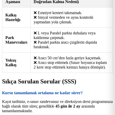
Aşaması
Doğrudan Kalma Nedeni)
❌ Emniyet kemeri takmamak.
Kalkış
❌ Sinyal vermeden ve ayna kontrolü
Hazırlığı
yapmadan yola çıkmak.
❌ L veya Paralel parkta dubalara veya
Park
kaldırıma çarpmak.
Manevraları
❌ Paralel parkta aracı çizgilerin dışında
bırakmak.
❌ Aracı 50 cm’den fazla geriye kaçırmak.
Yokuş
❌ Aracı stop ettirmek (Sınav boyunca toplam
Kalkış
2 kere stop ettirmek kırmızı hataya dönüşür).
Sıkça Sorulan Sorular (SSS)
Kursu tamamlamak ortalama ne kadar sürer?
Kayıt tarihiniz, e-sınav randevunuz ve direksiyon dersi programınıza
bağlı olarak tüm süreç genellikle
45 gün ile 2 ay
arasında
tamamlanmaktadır.