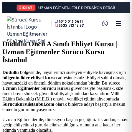
UZ
DİKKAT
0212 217 29 11
0532 512 17 72
A2
Sürücü
Motor
Kursu
Dudullu Öncü A Sınıfı Ehliyet Kursu |
Ehliyeti
Uzman Eğitmenler Sürücü Kursu
İstanbul
ve
İstanbul
Özel
-
Dudullu
bölgesinde, hayallerinizi süsleyen ehliyete kavuşmak için
bölgenin lider ehliyet kursu
adresindesiniz. Ehliyet sahibi olmak,
Direksiyon
Şişli
hayatınızdaki en önemli dönüm noktalarından biridir. Bu sürece
Uzman Eğitmenler Sürücü Kursu
güvencesiyle başlamak, size
Dersi
ömür boyu sürecek güvenli sürüş alışkanlıkları kazandırır. Milli
En
Eğitim Bakanlığı (M.E.B.) onaylı, yenilikçi eğitim altyapımızla
Surucukursuistanbul.com
olarak binlerce adayı başarıyla mezun
etmenin gururunu yaşıyoruz.
İyi
Uzman Eğitmenler ile, direksiyon başına geçtiğiniz ilk andan, sınavı
geçip ehliyetinizi gururla elinize aldığınız o mutlu ana kadar her
Ehliyet
adımda yanınızda olacağız.