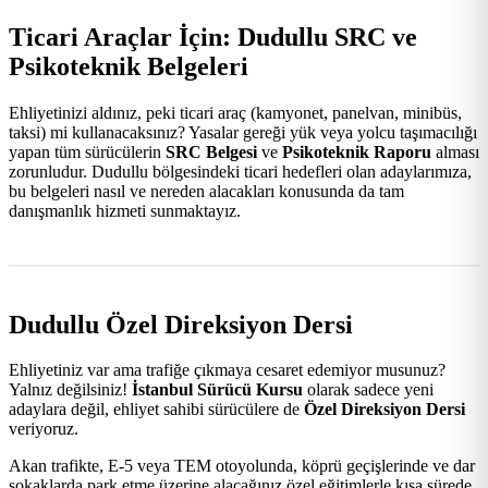
Ticari Araçlar İçin: Dudullu SRC ve
Psikoteknik Belgeleri
Ehliyetinizi aldınız, peki ticari araç (kamyonet, panelvan, minibüs,
taksi) mi kullanacaksınız? Yasalar gereği yük veya yolcu taşımacılığı
yapan tüm sürücülerin
SRC Belgesi
ve
Psikoteknik Raporu
alması
zorunludur. Dudullu bölgesindeki ticari hedefleri olan adaylarımıza,
bu belgeleri nasıl ve nereden alacakları konusunda da tam
danışmanlık hizmeti sunmaktayız.
Dudullu Özel Direksiyon Dersi
Ehliyetiniz var ama trafiğe çıkmaya cesaret edemiyor musunuz?
Yalnız değilsiniz!
İstanbul Sürücü Kursu
olarak sadece yeni
adaylara değil, ehliyet sahibi sürücülere de
Özel Direksiyon Dersi
veriyoruz.
Akan trafikte, E-5 veya TEM otoyolunda, köprü geçişlerinde ve dar
sokaklarda park etme üzerine alacağınız özel eğitimlerle kısa sürede