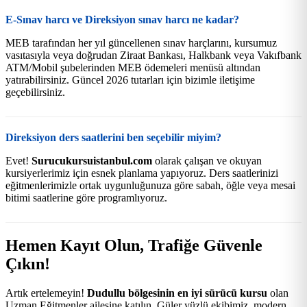
E-Sınav harcı ve Direksiyon sınav harcı ne kadar?
MEB tarafından her yıl güncellenen sınav harçlarını, kursumuz
vasıtasıyla veya doğrudan Ziraat Bankası, Halkbank veya Vakıfbank
ATM/Mobil şubelerinden MEB ödemeleri menüsü altından
yatırabilirsiniz. Güncel 2026 tutarları için bizimle iletişime
geçebilirsiniz.
Direksiyon ders saatlerini ben seçebilir miyim?
Evet!
Surucukursuistanbul.com
olarak çalışan ve okuyan
kursiyerlerimiz için esnek planlama yapıyoruz. Ders saatlerinizi
eğitmenlerimizle ortak uygunluğunuza göre sabah, öğle veya mesai
bitimi saatlerine göre programlıyoruz.
Hemen Kayıt Olun, Trafiğe Güvenle
Çıkın!
Artık ertelemeyin!
Dudullu bölgesinin en iyi sürücü kursu
olan
Uzman Eğitmenler ailesine katılın. Güler yüzlü ekibimiz, modern