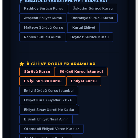
ANADOLU YAKASI EHLIYET KURSLARI
Kadıköy Sürücü Kursu
Üsküdar Sürücü Kursu
Ataşehir Ehliyet Kursu
Ümraniye Sürücü Kursu
Maltepe Sürücü Kursu
Kartal Ehliyet
Pendik Sürücü Kursu
Beykoz Sürücü Kursu
İLGILI VE POPÜLER ARAMALAR
Sürücü Kursu
Sürücü Kursu İstanbul
En İyi Sürücü Kursu
Ehliyet Kursu
En İyi Sürücü Kursu İstanbul
Ehliyet Kursu Fiyatları 2026
Ehliyet Sınav Ücreti Ne Kadar
B Sınıfı Ehliyet Nasıl Alınır
Otomobil Ehliyeti Veren Kurslar