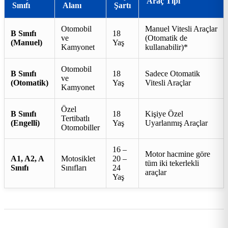
Araç Tipi
Sınıfı
Alanı
Şartı
Otomobil
Manuel Vitesli Araçlar
B Sınıfı
18
ve
(Otomatik de
(Manuel)
Yaş
Kamyonet
kullanabilir)*
Otomobil
B Sınıfı
18
Sadece Otomatik
ve
(Otomatik)
Yaş
Vitesli Araçlar
Kamyonet
Özel
B Sınıfı
18
Kişiye Özel
Tertibatlı
(Engelli)
Yaş
Uyarlanmış Araçlar
Otomobiller
16 –
Motor hacmine göre
A1, A2, A
Motosiklet
20 –
tüm iki tekerlekli
Sınıfı
Sınıfları
24
araçlar
Yaş