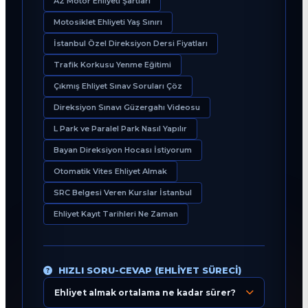
A2 Motor Ehliyeti Şartları
Motosiklet Ehliyeti Yaş Sınırı
İstanbul Özel Direksiyon Dersi Fiyatları
Trafik Korkusu Yenme Eğitimi
Çıkmış Ehliyet Sınav Soruları Çöz
Direksiyon Sınavı Güzergahı Videosu
L Park ve Paralel Park Nasıl Yapılır
Bayan Direksiyon Hocası İstiyorum
Otomatik Vites Ehliyet Almak
SRC Belgesi Veren Kurslar İstanbul
Ehliyet Kayıt Tarihleri Ne Zaman
HIZLI SORU-CEVAP (EHLIYET SÜRECI)
Ehliyet almak ortalama ne kadar sürer?
Eğitim Danışmanı
En Hızlı Sürücü Kursu