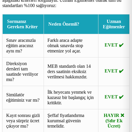
aşağıdaki kriterleri sorgulayın. Uzman Eğitmenler olarak tüm bu
standartları %100 sağlıyoruz:
Sormanız
Uzman
Neden Önemli?
Gereken Kriter
Eğitmenler
Sınav aracınızla
Farklı araca adapte
EVET ✔️
eğitim aracınız
olmak sınavda stop
aynı mı?
etmenize yol açar.
Direksiyon
MEB standardı olan 14
dersleri tam
EVET ✔️
ders saatinin eksiksiz
saatinde veriliyor
verilmesi hakkınızdır.
mu?
İlk heyecanı yenmek ve
Simülatör
EVET ✔️
kazasız bir başlangıç için
eğitiminiz var mı?
kritiktir.
Kayıt sonrası gizli
Şeffaf fiyatlandırma
HAYIR ❌
veya sürpriz ücret
kurumsal güvenin
(Sıfır Ek
çıkıyor mu?
temelidir.
Ücret)