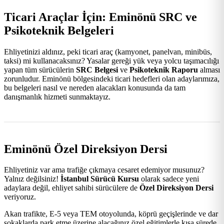
Ticari Araçlar İçin: Eminönü SRC ve
Psikoteknik Belgeleri
Ehliyetinizi aldınız, peki ticari araç (kamyonet, panelvan, minibüs,
taksi) mi kullanacaksınız? Yasalar gereği yük veya yolcu taşımacılığı
yapan tüm sürücülerin
SRC Belgesi
ve
Psikoteknik Raporu
alması
zorunludur. Eminönü bölgesindeki ticari hedefleri olan adaylarımıza,
bu belgeleri nasıl ve nereden alacakları konusunda da tam
danışmanlık hizmeti sunmaktayız.
Eminönü Özel Direksiyon Dersi
Ehliyetiniz var ama trafiğe çıkmaya cesaret edemiyor musunuz?
Yalnız değilsiniz!
İstanbul Sürücü Kursu
olarak sadece yeni
adaylara değil, ehliyet sahibi sürücülere de
Özel Direksiyon Dersi
veriyoruz.
Akan trafikte, E-5 veya TEM otoyolunda, köprü geçişlerinde ve dar
sokaklarda park etme üzerine alacağınız özel eğitimlerle kısa sürede