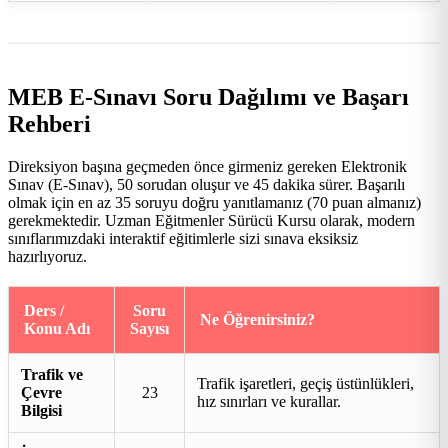
MEB E-Sınavı Soru Dağılımı ve Başarı
Rehberi
Direksiyon başına geçmeden önce girmeniz gereken Elektronik
Sınav (E-Sınav), 50 sorudan oluşur ve 45 dakika sürer. Başarılı
olmak için en az 35 soruyu doğru yanıtlamanız (70 puan almanız)
gerekmektedir. Uzman Eğitmenler Sürücü Kursu olarak, modern
sınıflarımızdaki interaktif eğitimlerle sizi sınava eksiksiz
hazırlıyoruz.
Ders /
Soru
Ne Öğrenirsiniz?
Konu Adı
Sayısı
Trafik ve
Trafik işaretleri, geçiş üstünlükleri,
Çevre
23
hız sınırları ve kurallar.
Bilgisi