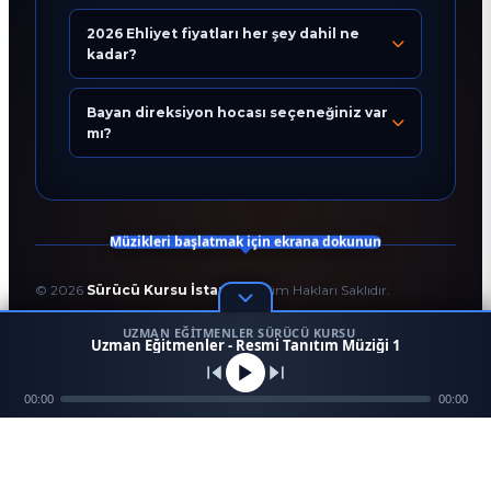
2026 Ehliyet fiyatları her şey dahil ne
kadar?
Bugün 20:47
Bayan direksiyon hocası seçeneğiniz var
mı?
Müzikleri başlatmak için ekrana dokunun
©
2026
Sürücü Kursu İstanbul
. Tüm Hakları Saklıdır.
T.C. Milli Eğitim Bakanlığı Onaylı Resmi Eğitim Kurumudur.
UZMAN EĞITMENLER SÜRÜCÜ KURSU
Kodlama ve Tasarım:
Enver Çağlar
1
Uzman Eğitmenler - Resmi Tanıtım Müziği 1
45958
256 BİT SSL
Mezun
00:00
Ara
Konum
00:00