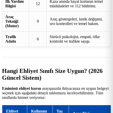
İlk Yardım
Kaza anında hayat kurtaran temel
12
Bilgisi
müdahaleler ve 112 bildirimi.
Araç
Araç göstergeleri, lastik değişimi,
Tekniği
9
sıvı kontrolleri ve temel bakım.
(Motor)
Trafik
Sürücü psikolojisi, empati, öfke
6
Adabı
kontrolü ve trafikte saygı.
Hangi Ehliyet Sınıfı Size Uygun? (2026
Güncel Sistem)
Eminönü ehliyet kursu
arayışınızda ihtiyacınıza en uygun belgeyi
seçmek için aşağıdaki detaylı tablomuzu inceleyebilirsiniz. Tüm
sınıflarda hizmet veriyoruz:
Ehliyet
Kullanım
Yaş