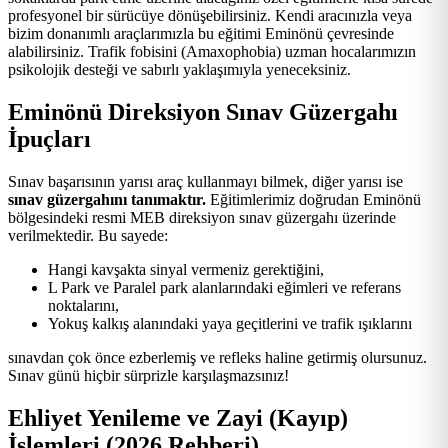
profesyonel bir sürücüye dönüşebilirsiniz. Kendi aracınızla veya
bizim donanımlı araçlarımızla bu eğitimi Eminönü çevresinde
alabilirsiniz. Trafik fobisini (Amaxophobia) uzman hocalarımızın
psikolojik desteği ve sabırlı yaklaşımıyla yeneceksiniz.
Eminönü Direksiyon Sınav Güzergahı
İpuçları
Sınav başarısının yarısı araç kullanmayı bilmek, diğer yarısı ise
sınav güzergahını tanımaktır.
Eğitimlerimiz doğrudan Eminönü
bölgesindeki resmi MEB direksiyon sınav güzergahı üzerinde
verilmektedir. Bu sayede:
Hangi kavşakta sinyal vermeniz gerektiğini,
L Park ve Paralel park alanlarındaki eğimleri ve referans
noktalarını,
Yokuş kalkış alanındaki yaya geçitlerini ve trafik ışıklarını
sınavdan çok önce ezberlemiş ve refleks haline getirmiş olursunuz.
Sınav günü hiçbir sürprizle karşılaşmazsınız!
Ehliyet Yenileme ve Zayi (Kayıp)
İşlemleri (2026 Rehberi)