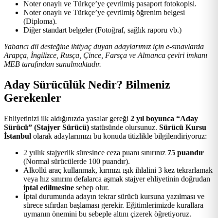
Noter onaylı ve Türkçe’ye çevrilmiş pasaport fotokopisi.
Noter onaylı ve Türkçe’ye çevrilmiş öğrenim belgesi
(Diploma).
Diğer standart belgeler (Fotoğraf, sağlık raporu vb.)
Yabancı dil desteğine ihtiyaç duyan adaylarımız için e-sınavlarda
Arapça, İngilizce, Rusça, Çince, Farsça ve Almanca çeviri imkanı
MEB tarafından sunulmaktadır.
Aday Sürücülük Nedir? Bilmeniz
Gerekenler
Ehliyetinizi ilk aldığınızda yasalar gereği
2 yıl boyunca “Aday
Sürücü” (Stajyer Sürücü)
statüsünde olursunuz.
Sürücü Kursu
İstanbul
olarak adaylarımızı bu konuda titizlikle bilgilendiriyoruz:
2 yıllık stajyerlik süresince ceza puanı sınırınız
75 puandır
(Normal sürücülerde 100 puandır).
Alkollü araç kullanmak, kırmızı ışık ihlalini 3 kez tekrarlamak
veya hız sınırını defalarca aşmak stajyer ehliyetinin doğrudan
iptal edilmesine
sebep olur.
İptal durumunda adayın tekrar sürücü kursuna yazılması ve
sürece sıfırdan başlaması gerekir. Eğitimlerimizde kurallara
uymanın önemini bu sebeple altını çizerek öğretiyoruz.