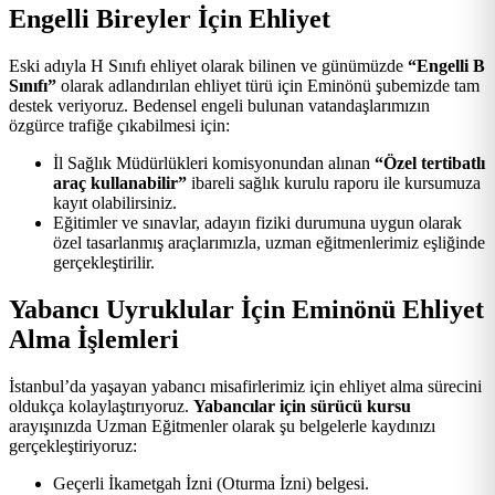
Engelli Bireyler İçin Ehliyet
Eski adıyla H Sınıfı ehliyet olarak bilinen ve günümüzde
“Engelli B
Sınıfı”
olarak adlandırılan ehliyet türü için Eminönü şubemizde tam
destek veriyoruz. Bedensel engeli bulunan vatandaşlarımızın
özgürce trafiğe çıkabilmesi için:
İl Sağlık Müdürlükleri komisyonundan alınan
“Özel tertibatlı
araç kullanabilir”
ibareli sağlık kurulu raporu ile kursumuza
kayıt olabilirsiniz.
Eğitimler ve sınavlar, adayın fiziki durumuna uygun olarak
özel tasarlanmış araçlarımızla, uzman eğitmenlerimiz eşliğinde
gerçekleştirilir.
Yabancı Uyruklular İçin Eminönü Ehliyet
Alma İşlemleri
İstanbul’da yaşayan yabancı misafirlerimiz için ehliyet alma sürecini
oldukça kolaylaştırıyoruz.
Yabancılar için sürücü kursu
arayışınızda Uzman Eğitmenler olarak şu belgelerle kaydınızı
gerçekleştiriyoruz:
Geçerli İkametgah İzni (Oturma İzni) belgesi.