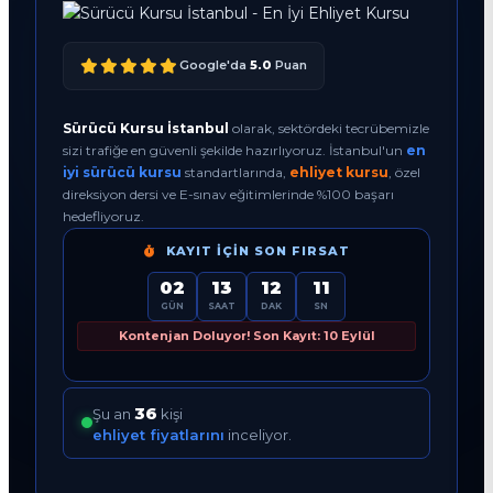
Google'da
5.0
Puan
Sürücü Kursu İstanbul
olarak, sektördeki tecrübemizle
sizi trafiğe en güvenli şekilde hazırlıyoruz. İstanbul'un
en
iyi sürücü kursu
standartlarında,
ehliyet kursu
, özel
direksiyon dersi ve E-sınav eğitimlerinde %100 başarı
hedefliyoruz.
KAYIT İÇIN SON FIRSAT
02
13
12
10
GÜN
SAAT
DAK
SN
Kontenjan Doluyor! Son Kayıt: 10 Eylül
36
Şu an
kişi
ehliyet fiyatlarını
inceliyor.