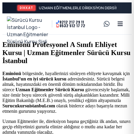
DİKKAT
0212 217 29 11
0532 512 17 72
A2
Sürücü
Motor
Kursu
Eminönü Profesyonel A Sınıfı Ehliyet
Ehliyeti
Kursu | Uzman Eğitmenler Sürücü Kursu
İstanbul
ve
İstanbul
Özel
-
Eminönü
bölgesinde, hayallerinizi süsleyen ehliyete kavuşmak için
İstanbul’un en iyi sürücü kursu
adresindesiniz. Sürücü belgesi
Direksiyon
Şişli
almak, hayatınızdaki en önemli dönüm noktalarından biridir. Bu
sürece
Uzman Eğitmenler Sürücü Kursu
güvencesiyle başlamak,
Dersi
size ömür boyu sürecek güvenli sürüş alışkanlıkları kazandırır. Milli
En
Eğitim Bakanlığı (M.E.B.) onaylı, yenilikçi eğitim altyapımızla
Surucukursuistanbul.com
olarak binlerce adayı başarıyla mezun
etmenin gururunu yaşıyoruz.
İyi
Uzman Eğitmenler ile, direksiyon başına geçtiğiniz ilk andan, sınavı
geçip ehliyetinizi gururla elinize aldığınız o mutlu ana kadar her
Ehliyet
adımda yanınızda olacağız.