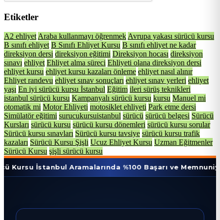
Etiketler
A2 ehliyet
Araba kullanmayı öğrenmek
Avrupa yakası sürücü kursu
B sınıfı ehliyet
B Sınıfı Ehliyet Kursu
B sınıfı ehliyet ne kadar
direksiyon dersi
direksiyon eğitimi
Direksiyon hocası
direksiyon
sınavı
ehliyet
Ehliyet alma süreci
Ehliyeti olana direksiyon dersi
ehliyet kursu
ehliyet kursu kazaları önleme
ehliyet nasıl alınır
Ehliyet randevu
ehliyet sınav sonuçları
ehliyet sınav yerleri
ehliyet
yaşı
En iyi sürücü kursu İstanbul
Eğitim
ileri sürüş teknikleri
istanbul sürücü kursu
Kampanyalı sürücü kursu
kursu
Manuel mi
otomatik mi
Motor Ehliyeti
motosiklet ehliyeti
Park etme dersi
Simülatör eğitimi
surucukursuistanbul
sürücü
sürücü belgesi
Sürücü
Kursları
sürücü kursu
sürücü kursu dönemleri
sürücü kursu sorular
Sürücü kursu sınavları
Sürücü kursu tavsiye
sürücü kursu trafik
kazaları
Sürücü Kursu Şişli
Ucuz Ehliyet Kursu
Uzman Eğitmenler
Sürücü Kursu
şişli sürücü kursu
İstanbul Aramalarında %100 Başarı ve Memnuniyet Oranı