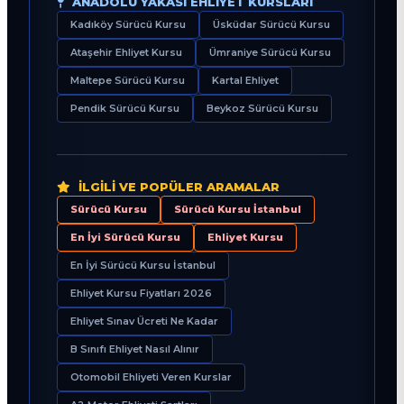
ANADOLU YAKASI EHLIYET KURSLARI
Kadıköy Sürücü Kursu
Üsküdar Sürücü Kursu
Ataşehir Ehliyet Kursu
Ümraniye Sürücü Kursu
Maltepe Sürücü Kursu
Kartal Ehliyet
Pendik Sürücü Kursu
Beykoz Sürücü Kursu
İLGILI VE POPÜLER ARAMALAR
Sürücü Kursu
Sürücü Kursu İstanbul
En İyi Sürücü Kursu
Ehliyet Kursu
En İyi Sürücü Kursu İstanbul
Ehliyet Kursu Fiyatları 2026
Ehliyet Sınav Ücreti Ne Kadar
B Sınıfı Ehliyet Nasıl Alınır
Otomobil Ehliyeti Veren Kurslar