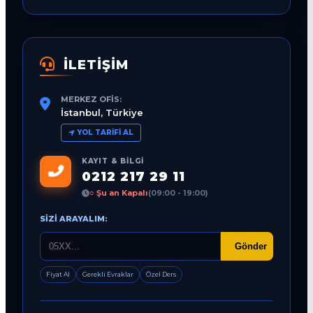
İLETİŞİM
MERKEZ OFIS:
İstanbul, Türkiye
YOL TARIFI AL
KAYIT & BILGI
0212 217 29 11
○ Şu an Kapalı
(09:00 - 19:00)
SIZI ARAYALIM:
Gönder
Fiyat Al
Gerekli Evraklar
Özel Ders