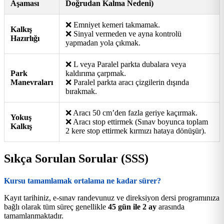
Aşaması
Doğrudan Kalma Nedeni)
❌ Emniyet kemeri takmamak.
Kalkış
❌ Sinyal vermeden ve ayna kontrolü
Hazırlığı
yapmadan yola çıkmak.
❌ L veya Paralel parkta dubalara veya
Park
kaldırıma çarpmak.
Manevraları
❌ Paralel parkta aracı çizgilerin dışında
bırakmak.
❌ Aracı 50 cm’den fazla geriye kaçırmak.
Yokuş
❌ Aracı stop ettirmek (Sınav boyunca toplam
Kalkış
2 kere stop ettirmek kırmızı hataya dönüşür).
Sıkça Sorulan Sorular (SSS)
Kursu tamamlamak ortalama ne kadar sürer?
Kayıt tarihiniz, e-sınav randevunuz ve direksiyon dersi programınıza
bağlı olarak tüm süreç genellikle
45 gün ile 2 ay
arasında
tamamlanmaktadır.