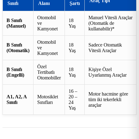
Araç Tipi
Sınıfı
Alanı
Şartı
Otomobil
Manuel Vitesli Araçlar
B Sınıfı
18
ve
(Otomatik de
(Manuel)
Yaş
Kamyonet
kullanabilir)*
Otomobil
B Sınıfı
18
Sadece Otomatik
ve
(Otomatik)
Yaş
Vitesli Araçlar
Kamyonet
Özel
B Sınıfı
18
Kişiye Özel
Tertibatlı
(Engelli)
Yaş
Uyarlanmış Araçlar
Otomobiller
16 –
Motor hacmine göre
A1, A2, A
Motosiklet
20 –
tüm iki tekerlekli
Sınıfı
Sınıfları
24
araçlar
Yaş