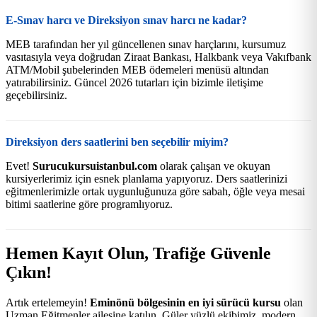
E-Sınav harcı ve Direksiyon sınav harcı ne kadar?
MEB tarafından her yıl güncellenen sınav harçlarını, kursumuz
vasıtasıyla veya doğrudan Ziraat Bankası, Halkbank veya Vakıfbank
ATM/Mobil şubelerinden MEB ödemeleri menüsü altından
yatırabilirsiniz. Güncel 2026 tutarları için bizimle iletişime
geçebilirsiniz.
Direksiyon ders saatlerini ben seçebilir miyim?
Evet!
Surucukursuistanbul.com
olarak çalışan ve okuyan
kursiyerlerimiz için esnek planlama yapıyoruz. Ders saatlerinizi
eğitmenlerimizle ortak uygunluğunuza göre sabah, öğle veya mesai
bitimi saatlerine göre programlıyoruz.
Hemen Kayıt Olun, Trafiğe Güvenle
Çıkın!
Artık ertelemeyin!
Eminönü bölgesinin en iyi sürücü kursu
olan
Uzman Eğitmenler ailesine katılın. Güler yüzlü ekibimiz, modern