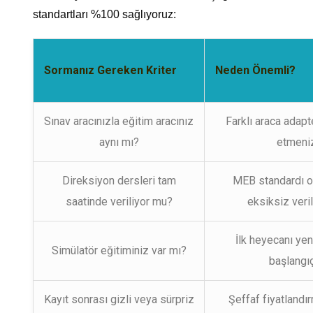
standartları %100 sağlıyoruz:
Sormanız Gereken Kriter
Neden Önemli?
Sınav aracınızla eğitim aracınız
Farklı araca adap
aynı mı?
etmeniz
Direksiyon dersleri tam
MEB standardı ol
saatinde veriliyor mu?
eksiksiz veri
İlk heyecanı ye
Simülatör eğitiminiz var mı?
başlangıç 
Kayıt sonrası gizli veya sürpriz
Şeffaf fiyatlandı