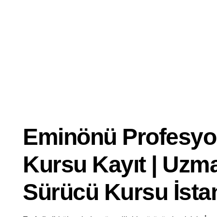
Dersi
İyi
Ehliyet
Kursu
Eminönü Profesyo
Kursu Kayıt | Uzm
Sürücü Kursu İsta