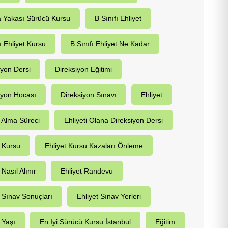
 Yakası Sürücü Kursu
B Sınıfı Ehliyet
ı Ehliyet Kursu
B Sınıfı Ehliyet Ne Kadar
iyon Dersi
Direksiyon Eğitimi
iyon Hocası
Direksiyon Sınavı
Ehliyet
t Alma Süreci
Ehliyeti Olana Direksiyon Dersi
t Kursu
Ehliyet Kursu Kazaları Önleme
 Nasıl Alınır
Ehliyet Randevu
t Sınav Sonuçları
Ehliyet Sınav Yerleri
 Yaşı
En Iyi Sürücü Kursu İstanbul
Eğitim