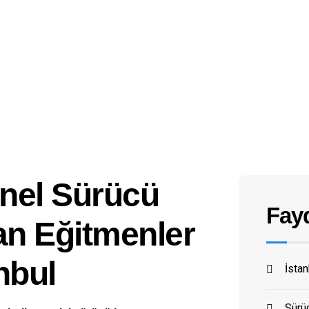
nel Sürücü
Fayd
an Eğitmenler
nbul
İsta
Sürüc