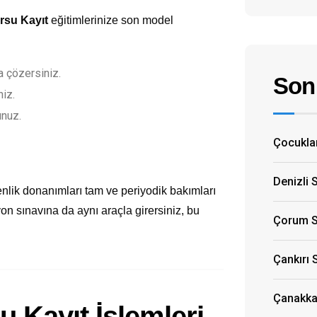
rsu Kayıt
eğitimlerinize son model
 çözersiniz.
Son 
niz.
unuz.
Çocuklar
Denizli 
nlik donanımları tam ve periyodik bakımları
yon sınavına da aynı araçla girersiniz, bu
Çorum S
Çankırı 
Çanakkal
 Kayıt İşlemleri