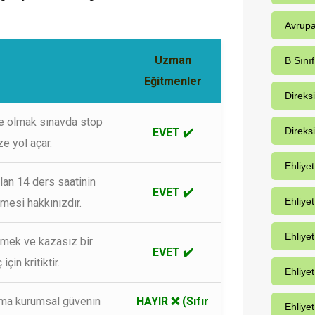
Avrupa
Uzman
B Sınıf
Eğitmenler
Direks
te olmak sınavda stop
Direks
EVET ✔️
e yol açar.
Ehliye
an 14 ders saatinin
EVET ✔️
Ehliye
lmesi hakkınızdır.
Ehliyet
nmek ve kazasız bir
EVET ✔️
için kritiktir.
Ehliye
rma kurumsal güvenin
HAYIR ❌ (Sıfır
Ehliyet