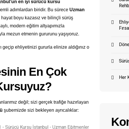
anbul’un en iyi sürücü kursu
Rehb
nemli adımlardan biridir. Bu sürece
Uzman
hayat boyu kazasız ve bilinçli sürüş
Ehliy
onaylı, modern eğitim altyapımızla
Fırsa
ıyla mezun etmenin gururunu yaşıyoruz.
Döne
 geçip ehliyetinizi gururla elinize aldığınız o
Sürüş
sinin En Çok
Her K
 Kursuyuz?
larımız değil; sizi gerçek trafiğe hazırlayan
ü
şubemizde sizi bekleyen ayrıcalıklar:
Kon