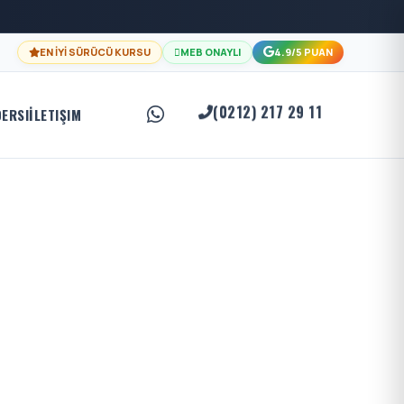
EN İYİ SÜRÜCÜ KURSU
MEB ONAYLI
4.9/5 PUAN
(0212) 217 29 11
DERSI
İLETIŞIM