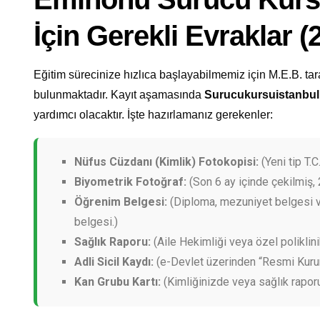
İçin Gerekli Evraklar 
Eğitim sürecinize hızlıca başlayabilmemiz için M.E.B. tar
bulunmaktadır. Kayıt aşamasında
Surucukursuistanbu
yardımcı olacaktır. İşte hazırlamanız gerekenler:
Nüfus Cüzdanı (Kimlik) Fotokopisi:
(Yeni tip T.C.
Biyometrik Fotoğraf:
(Son 6 ay içinde çekilmiş, 
Öğrenim Belgesi:
(Diploma, mezuniyet belgesi v
belgesi.)
Sağlık Raporu:
(Aile Hekimliği veya özel poliklini
Adli Sicil Kaydı:
(e-Devlet üzerinden “Resmi Kurum”
Kan Grubu Kartı:
(Kimliğinizde veya sağlık rapor