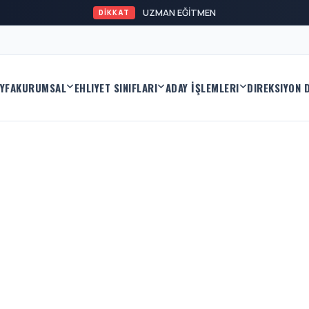
B V
DİKKAT
YFA
KURUMSAL
EHLIYET SINIFLARI
ADAY İŞLEMLERI
DIREKSIYON 