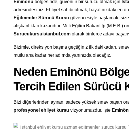
Eminönü
bölgesinde, güvenilir bir sürücü olmak için
İst
adresindesiniz. Ehliyet sahibi olmak, hayatınızdaki en ö
Eğitmenler Sürücü Kursu
güvencesiyle başlamak, size 
alışkanlıkları kazandırır. Milli Eğitim Bakanlığı (M.E.B.) 
Surucukursuistanbul.com
olarak binlerce adayı başar
Bizimle, direksiyon başına geçtiğiniz ilk dakikadan, sınavı
mutlu ana kadar her adımda yanınızda olacağız.
Neden Eminönü Bölge
Tercih Edilen Sürücü
Bizi diğerlerinden ayıran, sadece yüksek sınav başarı oran
profesyonel ehliyet kursu
vizyonumuzdur. İşte
Eminön