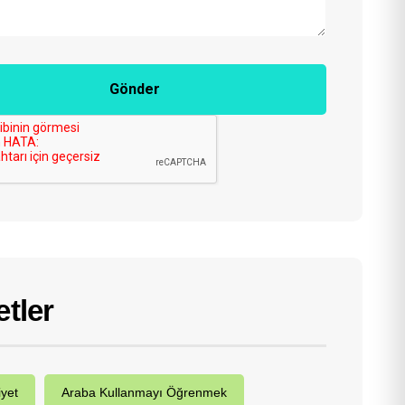
Gönder
etler
iyet
Araba Kullanmayı Öğrenmek