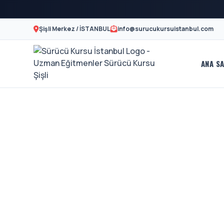
Şişli Merkez / İSTANBUL
info@surucukursuistanbul.com
ANA SA
Sürücü
A2
Motor
Kursu
Ehliyeti
İstanbul
Ve
-
Özel
Şişli
Direksiyon
En