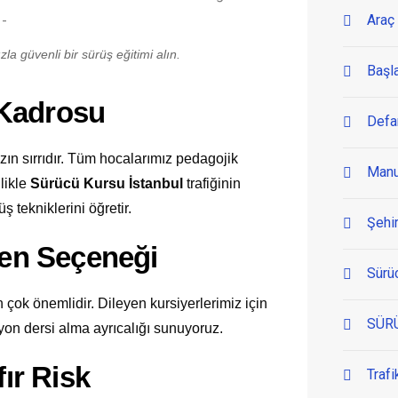
Araç 
la güvenli bir sürüş eğitimi alın.
Başl
 Kadrosu
Defa
n sırrıdır. Tüm hocalarımız pedagojik
Manu
llikle
Sürücü Kursu İstanbul
trafiğinin
ş tekniklerini öğretir.
Şehir
men Seçeneği
Sürü
 çok önemlidir. Dileyen kursiyerlerimiz için
SÜR
yon dersi alma ayrıcalığı sunuyoruz.
fır Risk
Trafi