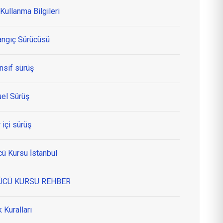
Kullanma Bilgileri
angıç Sürücüsü
nsif sürüş
el Sürüş
 içi sürüş
cü Kursu İstanbul
ÜCÜ KURSU REHBER
k Kuralları