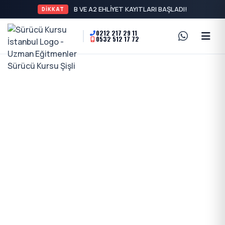
B VE A2 EHLİYET KAYITLARI BAŞLADI!
DİKKAT
0212 217 29 11
0532 512 17 72
Sürücü
A2
Kursu
Motor
İstanbul
Ehliyeti
-
Ve
Şişli
Özel
En
Direksiyon
İyi
Dersi
Ehliyet
Kursu