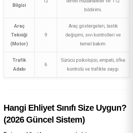
12
temel müdahaleler ve 112
Bilgisi
bildirimi.
Araç
Araç göstergeleri, lastik
Tekniği
9
değişimi, sıvı kontrolleri ve
(Motor)
temel bakım.
Trafik
Sürücü psikolojisi, empati, öfke
6
Adabı
kontrolü ve trafikte saygı.
Hangi Ehliyet Sınıfı Size Uygun?
(2026 Güncel Sistem)