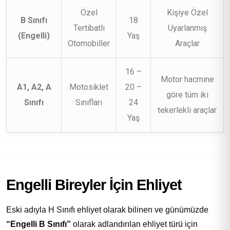
Özel
Kişiye Özel
B Sınıfı
18
Tertibatlı
Uyarlanmış
(Engelli)
Yaş
Otomobiller
Araçlar
16 –
Motor hacmine
A1, A2, A
Motosiklet
20 –
göre tüm iki
Sınıfı
Sınıfları
24
tekerlekli araçlar
Yaş
Engelli Bireyler İçin Ehliyet
Eski adıyla H Sınıfı ehliyet olarak bilinen ve günümüzde
“Engelli B Sınıfı”
olarak adlandırılan ehliyet türü için