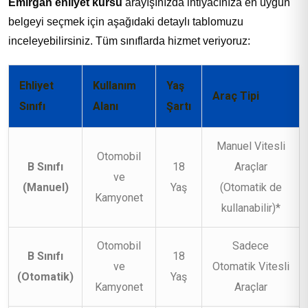
Emirgan ehliyet kursu
arayışınızda ihtiyacınıza en uygun
belgeyi seçmek için aşağıdaki detaylı tablomuzu
inceleyebilirsiniz. Tüm sınıflarda hizmet veriyoruz:
Ehliyet
Kullanım
Yaş
Araç Tipi
Sınıfı
Alanı
Şartı
Manuel Vitesli
Otomobil
B Sınıfı
18
Araçlar
ve
(Manuel)
Yaş
(Otomatik de
Kamyonet
kullanabilir)*
Otomobil
Sadece
B Sınıfı
18
ve
Otomatik Vitesli
(Otomatik)
Yaş
Kamyonet
Araçlar