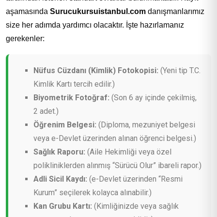
aşamasında
Surucukursuistanbul.com
danışmanlarımız
size her adımda yardımcı olacaktır. İşte hazırlamanız
gerekenler:
Nüfus Cüzdanı (Kimlik) Fotokopisi:
(Yeni tip T.C.
Kimlik Kartı tercih edilir.)
Biyometrik Fotoğraf:
(Son 6 ay içinde çekilmiş,
2 adet.)
Öğrenim Belgesi:
(Diploma, mezuniyet belgesi
veya e-Devlet üzerinden alınan öğrenci belgesi.)
Sağlık Raporu:
(Aile Hekimliği veya özel
polikliniklerden alınmış “Sürücü Olur” ibareli rapor.)
Adli Sicil Kaydı:
(e-Devlet üzerinden “Resmi
Kurum” seçilerek kolayca alınabilir.)
Kan Grubu Kartı:
(Kimliğinizde veya sağlık