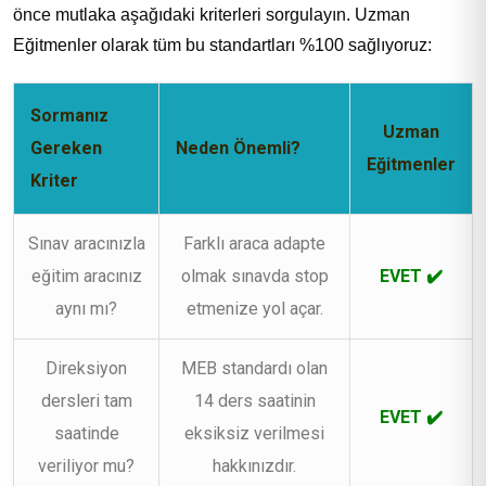
önce mutlaka aşağıdaki kriterleri sorgulayın. Uzman
Eğitmenler olarak tüm bu standartları %100 sağlıyoruz:
Sormanız
Uzman
Gereken
Neden Önemli?
Eğitmenler
Kriter
Sınav aracınızla
Farklı araca adapte
eğitim aracınız
olmak sınavda stop
EVET ✔️
aynı mı?
etmenize yol açar.
Direksiyon
MEB standardı olan
dersleri tam
14 ders saatinin
EVET ✔️
saatinde
eksiksiz verilmesi
veriliyor mu?
hakkınızdır.