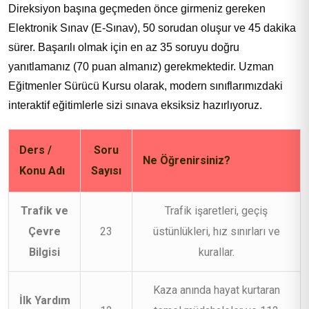
Direksiyon başına geçmeden önce girmeniz gereken
Elektronik Sınav (E-Sınav), 50 sorudan oluşur ve 45 dakika
sürer. Başarılı olmak için en az 35 soruyu doğru
yanıtlamanız (70 puan almanız) gerekmektedir. Uzman
Eğitmenler Sürücü Kursu olarak, modern sınıflarımızdaki
interaktif eğitimlerle sizi sınava eksiksiz hazırlıyoruz.
Ders /
Soru
Ne Öğrenirsiniz?
Konu Adı
Sayısı
Trafik ve
Trafik işaretleri, geçiş
Çevre
23
üstünlükleri, hız sınırları ve
Bilgisi
kurallar.
Kaza anında hayat kurtaran
İlk Yardım