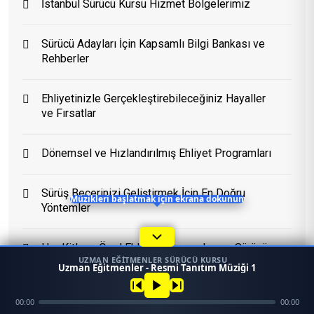
İstanbul Sürücü Kursu Hizmet Bölgelerimiz
Sürücü Adayları İçin Kapsamlı Bilgi Bankası ve
Eğitim Danışmanı
Rehberler
En Hızlı Sürücü Kursu
Ehliyetinizle Gerçekleştirebileceğiniz Hayaller
Bugün 06:48
ve Fırsatlar
Dönemsel ve Hızlandırılmış Ehliyet Programları
Sürüş Becerinizi Geliştirmek İçin En Doğru
Müzikleri başlatmak için ekrana dokunun
Yöntemler
Her Kitleye Özel Ehliyet Programları ve Sürücü
UZMAN EĞITMENLER SÜRÜCÜ KURSU
Kursu
1
Uzman Eğitmenler - Resmi Tanıtım Müziği 1
45958
Ara
Konum
00:00
00:00
Mezun