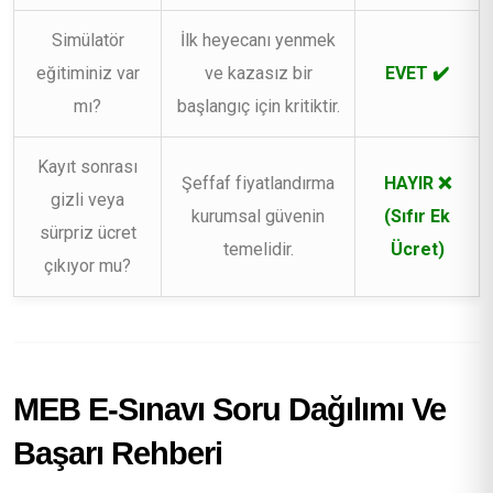
Simülatör
İlk heyecanı yenmek
eğitiminiz var
ve kazasız bir
EVET ✔️
mı?
başlangıç için kritiktir.
Kayıt sonrası
Şeffaf fiyatlandırma
HAYIR ❌
gizli veya
kurumsal güvenin
(Sıfır Ek
sürpriz ücret
temelidir.
Ücret)
çıkıyor mu?
MEB E-Sınavı Soru Dağılımı Ve
Başarı Rehberi