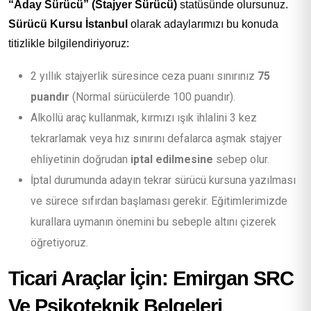
“Aday Sürücü” (Stajyer Sürücü)
statüsünde olursunuz.
Sürücü Kursu İstanbul
olarak adaylarımızı bu konuda
titizlikle bilgilendiriyoruz:
2 yıllık stajyerlik süresince ceza puanı sınırınız
75
puandır
(Normal sürücülerde 100 puandır).
Alkollü araç kullanmak, kırmızı ışık ihlalini 3 kez
tekrarlamak veya hız sınırını defalarca aşmak stajyer
ehliyetinin doğrudan
iptal edilmesine
sebep olur.
İptal durumunda adayın tekrar sürücü kursuna yazılması
ve sürece sıfırdan başlaması gerekir. Eğitimlerimizde
kurallara uymanın önemini bu sebeple altını çizerek
öğretiyoruz.
Ticari Araçlar İçin: Emirgan SRC
Ve Psikoteknik Belgeleri