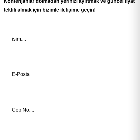
Kontenjanlar dolmadan yerinizi ayırtmak ve güncel fiyat
teklifi almak için bizimle iletişime geçin!
Adınız *
E-Posta Adresiniz*
Telefon Numaranız *
İlgilendiğiniz Eğitim *