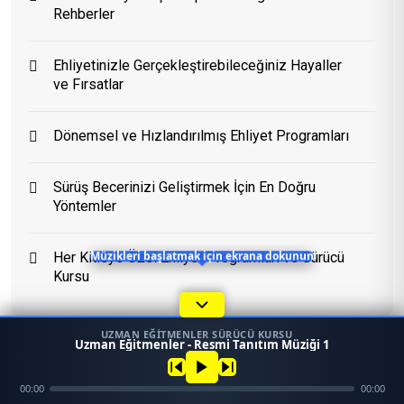
Rehberler
Eğitim Danışmanı
Ehliyetinizle Gerçekleştirebileceğiniz Hayaller
ve Fırsatlar
En Hızlı Sürücü Kursu
Dönemsel ve Hızlandırılmış Ehliyet Programları
Bugün 12:48
Sürüş Becerinizi Geliştirmek İçin En Doğru
Yöntemler
Her Kitleye Özel Ehliyet Programları ve Sürücü
Müzikleri başlatmak için ekrana dokunun
Kursu
UZMAN EĞITMENLER SÜRÜCÜ KURSU
1
Uzman Eğitmenler - Resmi Tanıtım Müziği 1
45958
Ara
Konum
00:00
00:00
Mezun
Konular