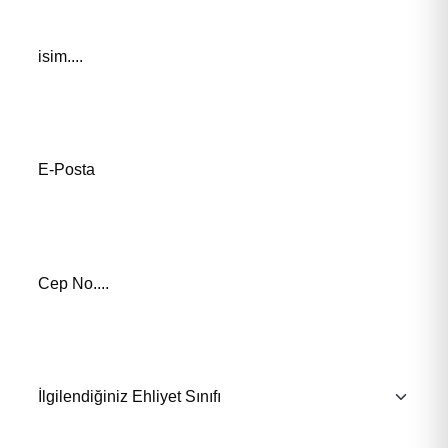
Adınız *
E-Posta Adresiniz*
Telefon Numaranız *
İlgilendiğiniz Eğitim *