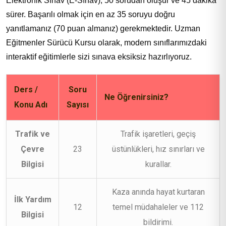
Elektronik Sınav (E-Sınav), 50 sorudan oluşur ve 45 dakika
sürer. Başarılı olmak için en az 35 soruyu doğru
yanıtlamanız (70 puan almanız) gerekmektedir. Uzman
Eğitmenler Sürücü Kursu olarak, modern sınıflarımızdaki
interaktif eğitimlerle sizi sınava eksiksiz hazırlıyoruz.
Ders /
Soru
Ne Öğrenirsiniz?
Konu Adı
Sayısı
Trafik ve
Trafik işaretleri, geçiş
Çevre
23
üstünlükleri, hız sınırları ve
Bilgisi
kurallar.
Kaza anında hayat kurtaran
İlk Yardım
12
temel müdahaleler ve 112
Bilgisi
bildirimi.