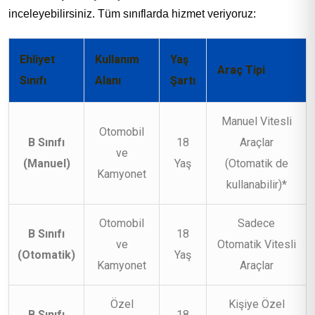
inceleyebilirsiniz. Tüm sınıflarda hizmet veriyoruz:
Ehliyet
Kullanım
Yaş
Araç Tipi
Sınıfı
Alanı
Şartı
Manuel Vitesli
Otomobil
B Sınıfı
18
Araçlar
ve
(Manuel)
Yaş
(Otomatik de
Kamyonet
kullanabilir)*
Otomobil
Sadece
B Sınıfı
18
ve
Otomatik Vitesli
(Otomatik)
Yaş
Kamyonet
Araçlar
Özel
Kişiye Özel
B Sınıfı
18