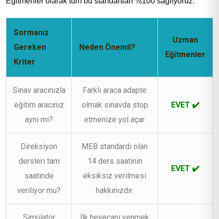
Eğitmenler olarak tüm bu standartları %100 sağlıyoruz:
Sormanız
Uzman
Gereken
Neden Önemli?
Eğitmenler
Kriter
Sınav aracınızla
Farklı araca adapte
eğitim aracınız
olmak sınavda stop
EVET ✔️
aynı mı?
etmenize yol açar.
Direksiyon
MEB standardı olan
dersleri tam
14 ders saatinin
EVET ✔️
saatinde
eksiksiz verilmesi
veriliyor mu?
hakkınızdır.
Simülatör
İlk heyecanı yenmek