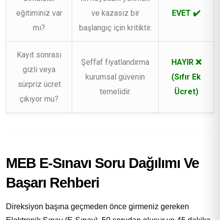
eğitiminiz var
ve kazasız bir
EVET ✔️
mı?
başlangıç için kritiktir.
Kayıt sonrası
Şeffaf fiyatlandırma
HAYIR ❌
gizli veya
kurumsal güvenin
(Sıfır Ek
sürpriz ücret
temelidir.
Ücret)
çıkıyor mu?
MEB E-Sınavı Soru Dağılımı Ve
Başarı Rehberi
Direksiyon başına geçmeden önce girmeniz gereken