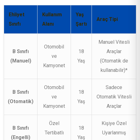
Ehliyet
Kullanım
Yaş
Araç Tipi
Sınıfı
Alanı
Şartı
Manuel Vitesli
Otomobil
B Sınıfı
18
Araçlar
ve
(Manuel)
Yaş
(Otomatik de
Kamyonet
kullanabilir)*
Otomobil
Sadece
B Sınıfı
18
ve
Otomatik Vitesli
(Otomatik)
Yaş
Kamyonet
Araçlar
Özel
Kişiye Özel
B Sınıfı
18
Tertibatlı
Uyarlanmış
(Engelli)
Yaş