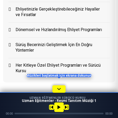
Ehliyetinizle Gerçekleştirebileceğiniz Hayaller
ve Fırsatlar
Eğitim Danışmanı
En Hızlı Sürücü Kursu
Dönemsel ve Hızlandırılmış Ehliyet Programları
Bugün 06:17
Sürüş Becerinizi Geliştirmek İçin En Doğru
Yöntemler
Her Kitleye Özel Ehliyet Programları ve Sürücü
Kursu
Müzikleri başlatmak için ekrana dokunun
UZMAN EĞITMENLER SÜRÜCÜ KURSU
1
Uzman Eğitmenler - Resmi Tanıtım Müziği 1
45958
Konular
Ara
Konum
00:00
00:00
Mezun