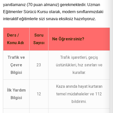
yanıtlamanız (70 puan almanız) gerekmektedir. Uzman
Eğitmenler Sürücü Kursu olarak, modern sınıflarımızdaki
interaktif eğitimlerle sizi sınava eksiksiz hazırlıyoruz.
Ders /
Soru
Ne Öğrenirsiniz?
Konu Adı
Sayısı
Trafik ve
Trafik işaretleri, geçiş
Çevre
23
üstünlükleri, hız sınırları ve
Bilgisi
kurallar.
Kaza anında hayat kurtaran
İlk Yardım
12
temel müdahaleler ve 112
Bilgisi
bildirimi.