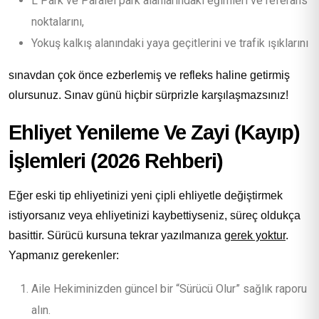
L Park ve Paralel park alanlarındaki eğimleri ve referans
noktalarını,
Yokuş kalkış alanındaki yaya geçitlerini ve trafik ışıklarını
sınavdan çok önce ezberlemiş ve refleks haline getirmiş
olursunuz. Sınav günü hiçbir sürprizle karşılaşmazsınız!
Ehliyet Yenileme Ve Zayi (Kayıp)
İşlemleri (2026 Rehberi)
Eğer eski tip ehliyetinizi yeni çipli ehliyetle değiştirmek
istiyorsanız veya ehliyetinizi kaybettiyseniz, süreç oldukça
basittir. Sürücü kursuna tekrar yazılmanıza
gerek yoktur
.
Yapmanız gerekenler:
Aile Hekiminizden güncel bir “Sürücü Olur” sağlık raporu
alın.