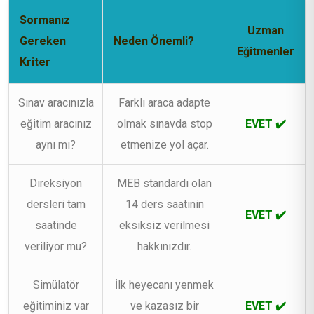
Sormanız
Uzman
Gereken
Neden Önemli?
Eğitmenler
Kriter
Sınav aracınızla
Farklı araca adapte
eğitim aracınız
olmak sınavda stop
EVET ✔️
aynı mı?
etmenize yol açar.
Direksiyon
MEB standardı olan
dersleri tam
14 ders saatinin
EVET ✔️
saatinde
eksiksiz verilmesi
veriliyor mu?
hakkınızdır.
Simülatör
İlk heyecanı yenmek
eğitiminiz var
ve kazasız bir
EVET ✔️