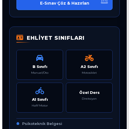
E-Sınav Çöz & Hazırlan
EHLİYET SINIFLARI
B Sınıfı
A2 Sınıfı
Manuel/Oto
Motosiklet
Özel Ders
Direksiyon
A1 Sınıfı
Hafif Motor
Psikoteknik Belgesi