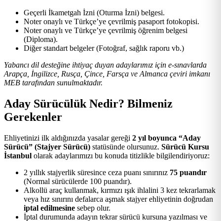
Geçerli İkametgah İzni (Oturma İzni) belgesi.
Noter onaylı ve Türkçe’ye çevrilmiş pasaport fotokopisi.
Noter onaylı ve Türkçe’ye çevrilmiş öğrenim belgesi
(Diploma).
Diğer standart belgeler (Fotoğraf, sağlık raporu vb.)
Yabancı dil desteğine ihtiyaç duyan adaylarımız için e-sınavlarda
Arapça, İngilizce, Rusça, Çince, Farsça ve Almanca çeviri imkanı
MEB tarafından sunulmaktadır.
Aday Sürücülük Nedir? Bilmeniz
Gerekenler
Ehliyetinizi ilk aldığınızda yasalar gereği
2 yıl boyunca “Aday
Sürücü” (Stajyer Sürücü)
statüsünde olursunuz.
Sürücü Kursu
İstanbul
olarak adaylarımızı bu konuda titizlikle bilgilendiriyoruz:
2 yıllık stajyerlik süresince ceza puanı sınırınız
75 puandır
(Normal sürücülerde 100 puandır).
Alkollü araç kullanmak, kırmızı ışık ihlalini 3 kez tekrarlamak
veya hız sınırını defalarca aşmak stajyer ehliyetinin doğrudan
iptal edilmesine
sebep olur.
İptal durumunda adayın tekrar sürücü kursuna yazılması ve