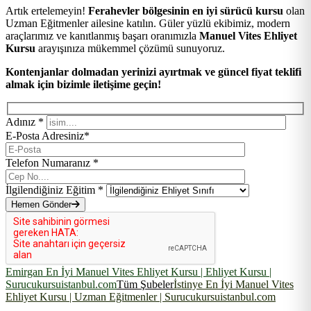
Artık ertelemeyin!
Ferahevler bölgesinin en iyi sürücü kursu
olan
Uzman Eğitmenler ailesine katılın. Güler yüzlü ekibimiz, modern
araçlarımız ve kanıtlanmış başarı oranımızla
Manuel Vites Ehliyet
Kursu
arayışınıza mükemmel çözümü sunuyoruz.
Kontenjanlar dolmadan yerinizi ayırtmak ve güncel fiyat teklifi
almak için bizimle iletişime geçin!
Adınız *
E-Posta Adresiniz*
Telefon Numaranız *
İlgilendiğiniz Eğitim *
Hemen Gönder
Emirgan En İyi Manuel Vites Ehliyet Kursu | Ehliyet Kursu |
Surucukursuistanbul.com
Tüm Şubeler
İstinye En İyi Manuel Vites
Ehliyet Kursu | Uzman Eğitmenler | Surucukursuistanbul.com