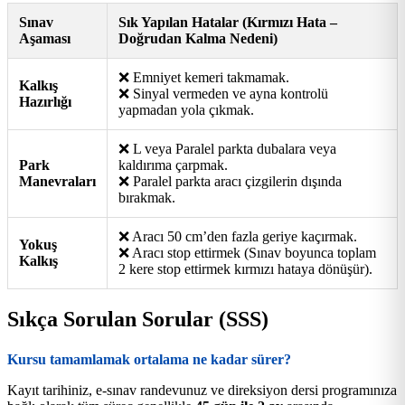
Sınav
Sık Yapılan Hatalar (Kırmızı Hata –
Aşaması
Doğrudan Kalma Nedeni)
❌ Emniyet kemeri takmamak.
Kalkış
❌ Sinyal vermeden ve ayna kontrolü
Hazırlığı
yapmadan yola çıkmak.
❌ L veya Paralel parkta dubalara veya
Park
kaldırıma çarpmak.
Manevraları
❌ Paralel parkta aracı çizgilerin dışında
bırakmak.
❌ Aracı 50 cm’den fazla geriye kaçırmak.
Yokuş
❌ Aracı stop ettirmek (Sınav boyunca toplam
Kalkış
2 kere stop ettirmek kırmızı hataya dönüşür).
Sıkça Sorulan Sorular (SSS)
Kursu tamamlamak ortalama ne kadar sürer?
Kayıt tarihiniz, e-sınav randevunuz ve direksiyon dersi programınıza