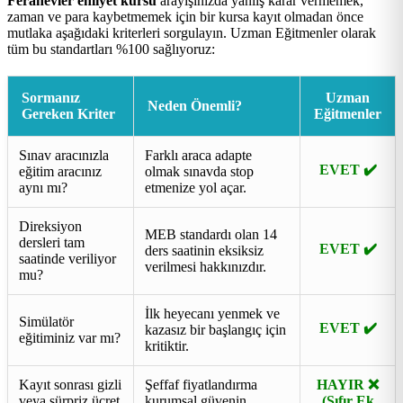
Ferahevler ehliyet kursu
arayışınızda yanlış karar vermemek,
zaman ve para kaybetmemek için bir kursa kayıt olmadan önce
mutlaka aşağıdaki kriterleri sorgulayın. Uzman Eğitmenler olarak
tüm bu standartları %100 sağlıyoruz:
Sormanız
Uzman
Neden Önemli?
Gereken Kriter
Eğitmenler
Sınav aracınızla
Farklı araca adapte
EVET ✔️
eğitim aracınız
olmak sınavda stop
aynı mı?
etmenize yol açar.
Direksiyon
MEB standardı olan 14
dersleri tam
EVET ✔️
ders saatinin eksiksiz
saatinde veriliyor
verilmesi hakkınızdır.
mu?
İlk heyecanı yenmek ve
Simülatör
EVET ✔️
kazasız bir başlangıç için
eğitiminiz var mı?
kritiktir.
Kayıt sonrası gizli
Şeffaf fiyatlandırma
HAYIR ❌
veya sürpriz ücret
kurumsal güvenin
(Sıfır Ek