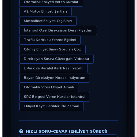
Otomobil Ehliyeti Veren Kurslar
A2 Motor Ehliyeti Şartları
Motosiklet Ehliyeti Yaş Sınırı
İstanbul Özel Direksiyon Dersi Fiyatları
Trafik Korkusu Yenme Eğitimi
Çıkmış Ehliyet Sınav Soruları Çöz
Direksiyon Sınavı Güzergahı Videosu
L Park ve Paralel Park Nasıl Yapılır
Bayan Direksiyon Hocası İstiyorum
Otomatik Vites Ehliyet Almak
SRC Belgesi Veren Kurslar İstanbul
Ehliyet Kayıt Tarihleri Ne Zaman
HIZLI SORU-CEVAP (EHLIYET SÜRECI)