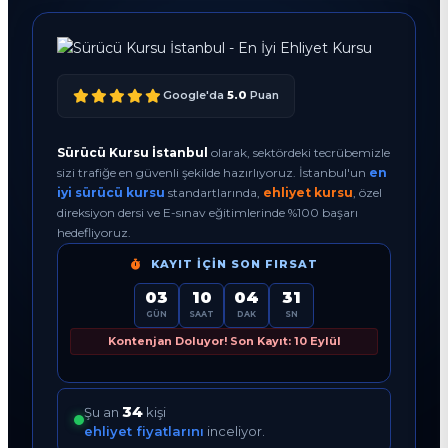
Google'da
5.0
Puan
Sürücü Kursu İstanbul
olarak, sektördeki tecrübemizle
sizi trafiğe en güvenli şekilde hazırlıyoruz. İstanbul'un
en
iyi sürücü kursu
standartlarında,
ehliyet kursu
, özel
direksiyon dersi ve E-sınav eğitimlerinde %100 başarı
hedefliyoruz.
KAYIT İÇIN SON FIRSAT
03
10
04
30
GÜN
SAAT
DAK
SN
Kontenjan Doluyor! Son Kayıt: 10 Eylül
36
Şu an
kişi
ehliyet fiyatlarını
inceliyor.