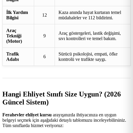
İlk Yardım
Kaza anında hayat kurtaran temel
12
Bilgisi
müdahaleler ve 112 bildirimi.
Araç
Araç göstergeleri, lastik değişimi,
Tekniği
9
sıvı kontrolleri ve temel bakım.
(Motor)
Trafik
Sürücü psikolojisi, empati, öfke
6
Adabı
kontrolü ve trafikte saygı.
Hangi Ehliyet Sınıfı Size Uygun? (2026
Güncel Sistem)
Ferahevler ehliyet kursu
arayışınızda ihtiyacınıza en uygun
belgeyi seçmek için aşağıdaki detaylı tablomuzu inceleyebilirsiniz.
Tüm sınıflarda hizmet veriyoruz: