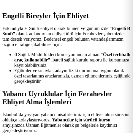
Engelli Bireyler İçin Ehliyet
Eski adıyla H Sınıfı ehliyet olarak bilinen ve günümüzde
“Engelli B
Sınıfı”
olarak adlandırılan ehliyet türü için Ferahevler şubemizde
tam destek veriyoruz. Bedensel engeli bulunan vatandaşlarımızın
özgürce trafiğe çıkabilmesi için:
İl Sağlık Müdürlükleri komisyonundan alınan
“Özel tertibatlı
araç kullanabilir”
ibareli sağlık kurulu raporu ile kursumuza
kayıt olabilirsiniz.
Eğitimler ve sınavlar, adayın fiziki durumuna uygun olarak
özel tasarlanmış araçlarımızla, uzman eğitmenlerimiz eşliğinde
gerçekleştirilir.
Yabancı Uyruklular İçin Ferahevler
Ehliyet Alma İşlemleri
İstanbul’da yaşayan yabancı misafirlerimiz için ehliyet alma sürecini
oldukça kolaylaştırıyoruz.
Yabancılar için sürücü kursu
arayışınızda Uzman Eğitmenler olarak şu belgelerle kaydınızı
gerçekleştiriyoruz: