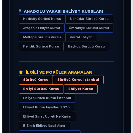
ANADOLU YAKASI EHLIYET KURSLARI
Kadıköy Sürücü Kursu
Üsküdar Sürücü Kursu
Ataşehir Ehliyet Kursu
Ümraniye Sürücü Kursu
Maltepe Sürücü Kursu
Kartal Ehliyet
Pendik Sürücü Kursu
Beykoz Sürücü Kursu
İLGILI VE POPÜLER ARAMALAR
Sürücü Kursu
Sürücü Kursu İstanbul
En İyi Sürücü Kursu
Ehliyet Kursu
En İyi Sürücü Kursu İstanbul
Ehliyet Kursu Fiyatları 2026
Ehliyet Sınav Ücreti Ne Kadar
B Sınıfı Ehliyet Nasıl Alınır