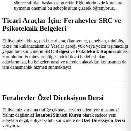
sürece sıfırdan başlaması gerekir. Eğitimlerimizde kurallara
uymanın önemini bu sebeple altını çizerek öğretiyoruz.
Ticari Araçlar İçin: Ferahevler SRC ve
Psikoteknik Belgeleri
Ehliyetinizi aldınız, peki ticari araç (kamyonet, panelvan, minibüs,
taksi) mi kullanacaksınız? Yasalar gereği yük veya yolcu taşımacılığı
yapan tüm sürücülerin
SRC Belgesi
ve
Psikoteknik Raporu
alması
zorunludur. Ferahevler bölgesindeki ticari hedefleri olan
adaylarımıza, bu belgeleri nasıl ve nereden alacakları konusunda da
tam danışmanlık hizmeti sunmaktayız.
Ferahevler Özel Direksiyon Dersi
Ehliyetiniz var ama trafiğe çıkmaya cesaret edemiyor musunuz?
Yalnız değilsiniz!
İstanbul Sürücü Kursu
olarak sadece yeni
adaylara değil, ehliyet sahibi sürücülere de
Özel Direksiyon Dersi
veriyoruz.