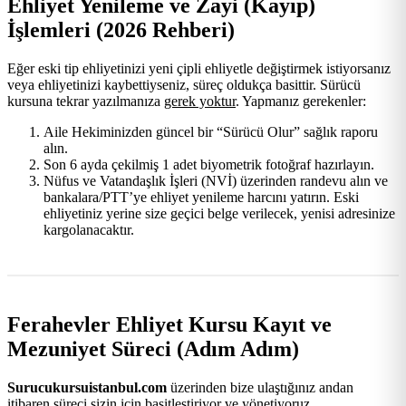
Ehliyet Yenileme ve Zayi (Kayıp)
İşlemleri (2026 Rehberi)
Eğer eski tip ehliyetinizi yeni çipli ehliyetle değiştirmek istiyorsanız
veya ehliyetinizi kaybettiyseniz, süreç oldukça basittir. Sürücü
kursuna tekrar yazılmanıza
gerek yoktur
. Yapmanız gerekenler:
Aile Hekiminizden güncel bir “Sürücü Olur” sağlık raporu
alın.
Son 6 ayda çekilmiş 1 adet biyometrik fotoğraf hazırlayın.
Nüfus ve Vatandaşlık İşleri (NVİ) üzerinden randevu alın ve
bankalara/PTT’ye ehliyet yenileme harcını yatırın. Eski
ehliyetiniz yerine size geçici belge verilecek, yenisi adresinize
kargolanacaktır.
Ferahevler Ehliyet Kursu Kayıt ve
Mezuniyet Süreci (Adım Adım)
Surucukursuistanbul.com
üzerinden bize ulaştığınız andan
itibaren süreci sizin için basitleştiriyor ve yönetiyoruz.