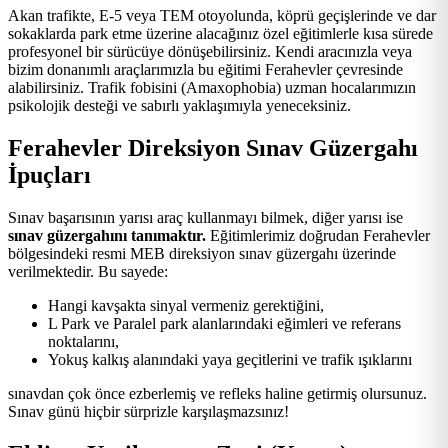
Akan trafikte, E-5 veya TEM otoyolunda, köprü geçişlerinde ve dar
sokaklarda park etme üzerine alacağınız özel eğitimlerle kısa sürede
profesyonel bir sürücüye dönüşebilirsiniz. Kendi aracınızla veya
bizim donanımlı araçlarımızla bu eğitimi Ferahevler çevresinde
alabilirsiniz. Trafik fobisini (Amaxophobia) uzman hocalarımızın
psikolojik desteği ve sabırlı yaklaşımıyla yeneceksiniz.
Ferahevler Direksiyon Sınav Güzergahı
İpuçları
Sınav başarısının yarısı araç kullanmayı bilmek, diğer yarısı ise
sınav güzergahını tanımaktır.
Eğitimlerimiz doğrudan Ferahevler
bölgesindeki resmi MEB direksiyon sınav güzergahı üzerinde
verilmektedir. Bu sayede:
Hangi kavşakta sinyal vermeniz gerektiğini,
L Park ve Paralel park alanlarındaki eğimleri ve referans
noktalarını,
Yokuş kalkış alanındaki yaya geçitlerini ve trafik ışıklarını
sınavdan çok önce ezberlemiş ve refleks haline getirmiş olursunuz.
Sınav günü hiçbir sürprizle karşılaşmazsınız!