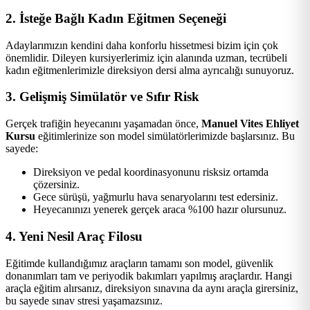
2. İsteğe Bağlı Kadın Eğitmen Seçeneği
Adaylarımızın kendini daha konforlu hissetmesi bizim için çok
önemlidir. Dileyen kursiyerlerimiz için alanında uzman, tecrübeli
kadın eğitmenlerimizle direksiyon dersi alma ayrıcalığı sunuyoruz.
3. Gelişmiş Simülatör ve Sıfır Risk
Gerçek trafiğin heyecanını yaşamadan önce,
Manuel Vites Ehliyet
Kursu
eğitimlerinize son model simülatörlerimizde başlarsınız. Bu
sayede:
Direksiyon ve pedal koordinasyonunu risksiz ortamda
çözersiniz.
Gece sürüşü, yağmurlu hava senaryolarını test edersiniz.
Heyecanınızı yenerek gerçek araca %100 hazır olursunuz.
4. Yeni Nesil Araç Filosu
Eğitimde kullandığımız araçların tamamı son model, güvenlik
donanımları tam ve periyodik bakımları yapılmış araçlardır. Hangi
araçla eğitim alırsanız, direksiyon sınavına da aynı araçla girersiniz,
bu sayede sınav stresi yaşamazsınız.