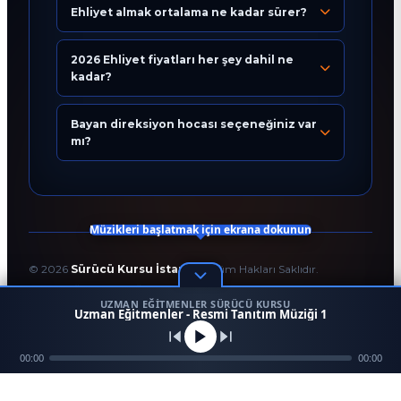
Ehliyet almak ortalama ne kadar sürer?
Eğitim Danışmanı
En Hızlı Sürücü Kursu
2026 Ehliyet fiyatları her şey dahil ne
kadar?
Bugün 23:55
Bayan direksiyon hocası seçeneğiniz var
mı?
Müzikleri başlatmak için ekrana dokunun
©
2026
Sürücü Kursu İstanbul
. Tüm Hakları Saklıdır.
T.C. Milli Eğitim Bakanlığı Onaylı Resmi Eğitim Kurumudur.
UZMAN EĞITMENLER SÜRÜCÜ KURSU
Kodlama ve Tasarım:
Enver Çağlar
1
Uzman Eğitmenler - Resmi Tanıtım Müziği 1
45958
256 BİT SSL
Mezun
00:00
Ara
Konum
00:00