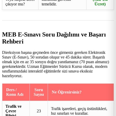
çıkıyor mu?
temelidir.
Ücret)
MEB E-Sınavı Soru Dağılımı ve Başarı
Rehberi
Direksiyon başına geçmeden önce girmeniz gereken Elektronik
Sınav (E-Sınav), 50 sorudan oluşur ve 45 dakika sürer. Başarılı
olmak için en az 35 soruyu doğru yanıtlamanız (70 puan almanız)
gerekmektedir. Uzman Eğitmenler Sürücü Kursu olarak, modern
sınıflarımızdaki interaktif eğitimlerle sizi sınava eksiksiz
hazırlıyoruz.
Ders /
Soru
Ne Öğrenirsiniz?
Konu Adı
Sayısı
Trafik ve
Trafik işaretleri, geçiş üstünlükleri,
Çevre
23
hız sınırları ve kurallar.
Bilgisi