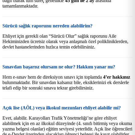
bağlı olarak tüm süreç genellikle
45 gün ile 2 ay
arasında
tamamlanmaktadır.
Sürücü sağlık raporunu nereden alabilirim?
Ehliyet için gerekli olan “Sürücü Olur” sağlık raporunu Aile
Hekiminizden ücretsiz olarak veya anlaşmalı özel polikliniklerden,
devlet hastanelerinden hızlıca temin edebilirsiniz.
Sınavdan başarısz olursam ne olur? Hakkım yanar mı?
Hem e-sınav hem de direksiyon sınavı için toplamda
4’er hakkınız
bulunmaktadır. Bir sınavdan kalsanız bile, eksiklerinizi ek derslerle
telafi edip bir sonraki sınava tekrar girebilirsiniz.
Açık lise (AÖL) veya ilkokul mezunları ehliyet alabilir mi?
Evet, alabilir. Karayolları Trafik Yönetmeliği’ne göre ehliyet
alabilmek için en az ilkokul düzeyinde (4. sınıfı bitirmiş veya okuma
yazma belgesi olanlar) eğitim seviyesi yeterlidir. Açık lise öğrencileri
de e-Devlet üzerinden alacakları öğrenci belgesi ile kayıt olabilirler.