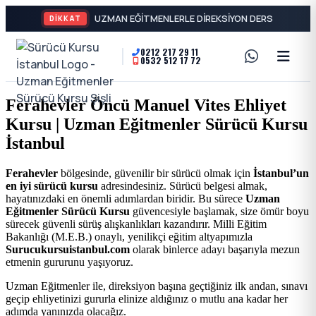
DİKKAT
0212 217 29 11
0532 512 17 72
A2
Sürücü
Motor
Kursu
Ferahevler Öncü Manuel Vites Ehliyet
Ehliyeti
Kursu | Uzman Eğitmenler Sürücü Kursu
İstanbul
ve
İstanbul
Özel
-
Ferahevler
bölgesinde, güvenilir bir sürücü olmak için
İstanbul’un
en iyi sürücü kursu
adresindesiniz. Sürücü belgesi almak,
Direksiyon
Şişli
hayatınızdaki en önemli adımlardan biridir. Bu sürece
Uzman
Eğitmenler Sürücü Kursu
güvencesiyle başlamak, size ömür boyu
Dersi
sürecek güvenli sürüş alışkanlıkları kazandırır. Milli Eğitim
En
Bakanlığı (M.E.B.) onaylı, yenilikçi eğitim altyapımızla
Surucukursuistanbul.com
olarak binlerce adayı başarıyla mezun
etmenin gururunu yaşıyoruz.
İyi
Uzman Eğitmenler ile, direksiyon başına geçtiğiniz ilk andan, sınavı
geçip ehliyetinizi gururla elinize aldığınız o mutlu ana kadar her
Ehliyet
adımda yanınızda olacağız.