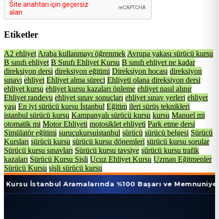
Etiketler
A2 ehliyet
Araba kullanmayı öğrenmek
Avrupa yakası sürücü kursu
B sınıfı ehliyet
B Sınıfı Ehliyet Kursu
B sınıfı ehliyet ne kadar
direksiyon dersi
direksiyon eğitimi
Direksiyon hocası
direksiyon
sınavı
ehliyet
Ehliyet alma süreci
Ehliyeti olana direksiyon dersi
ehliyet kursu
ehliyet kursu kazaları önleme
ehliyet nasıl alınır
Ehliyet randevu
ehliyet sınav sonuçları
ehliyet sınav yerleri
ehliyet
yaşı
En iyi sürücü kursu İstanbul
Eğitim
ileri sürüş teknikleri
istanbul sürücü kursu
Kampanyalı sürücü kursu
kursu
Manuel mi
otomatik mi
Motor Ehliyeti
motosiklet ehliyeti
Park etme dersi
Simülatör eğitimi
surucukursuistanbul
sürücü
sürücü belgesi
Sürücü
Kursları
sürücü kursu
sürücü kursu dönemleri
sürücü kursu sorular
Sürücü kursu sınavları
Sürücü kursu tavsiye
sürücü kursu trafik
kazaları
Sürücü Kursu Şişli
Ucuz Ehliyet Kursu
Uzman Eğitmenler
Sürücü Kursu
şişli sürücü kursu
tanbul Aramalarında %100 Başarı ve Memnuniyet Oranı