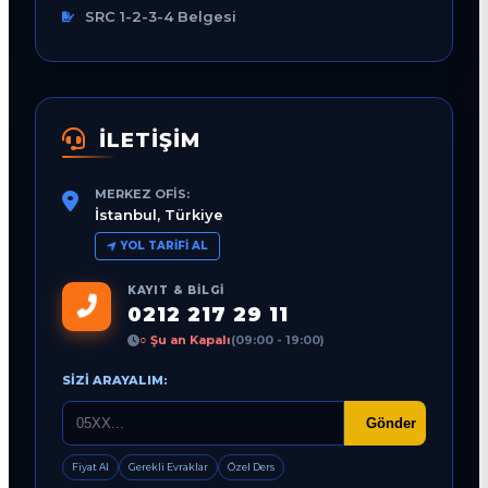
SRC 1-2-3-4 Belgesi
İLETİŞİM
MERKEZ OFIS:
İstanbul, Türkiye
YOL TARIFI AL
KAYIT & BILGI
0212 217 29 11
○ Şu an Kapalı
(09:00 - 19:00)
SIZI ARAYALIM:
Gönder
Fiyat Al
Gerekli Evraklar
Özel Ders