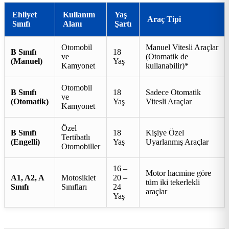
Ehliyet
Kullanım
Yaş
Araç Tipi
Sınıfı
Alanı
Şartı
Otomobil
Manuel Vitesli Araçlar
B Sınıfı
18
ve
(Otomatik de
(Manuel)
Yaş
Kamyonet
kullanabilir)*
Otomobil
B Sınıfı
18
Sadece Otomatik
ve
(Otomatik)
Yaş
Vitesli Araçlar
Kamyonet
Özel
B Sınıfı
18
Kişiye Özel
Tertibatlı
(Engelli)
Yaş
Uyarlanmış Araçlar
Otomobiller
16 –
Motor hacmine göre
A1, A2, A
Motosiklet
20 –
tüm iki tekerlekli
Sınıfı
Sınıfları
24
araçlar
Yaş