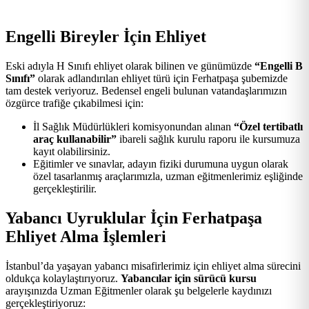
Engelli Bireyler İçin Ehliyet
Eski adıyla H Sınıfı ehliyet olarak bilinen ve günümüzde
“Engelli B
Sınıfı”
olarak adlandırılan ehliyet türü için Ferhatpaşa şubemizde
tam destek veriyoruz. Bedensel engeli bulunan vatandaşlarımızın
özgürce trafiğe çıkabilmesi için:
İl Sağlık Müdürlükleri komisyonundan alınan
“Özel tertibatlı
araç kullanabilir”
ibareli sağlık kurulu raporu ile kursumuza
kayıt olabilirsiniz.
Eğitimler ve sınavlar, adayın fiziki durumuna uygun olarak
özel tasarlanmış araçlarımızla, uzman eğitmenlerimiz eşliğinde
gerçekleştirilir.
Yabancı Uyruklular İçin Ferhatpaşa
Ehliyet Alma İşlemleri
İstanbul’da yaşayan yabancı misafirlerimiz için ehliyet alma sürecini
oldukça kolaylaştırıyoruz.
Yabancılar için sürücü kursu
arayışınızda Uzman Eğitmenler olarak şu belgelerle kaydınızı
gerçekleştiriyoruz: