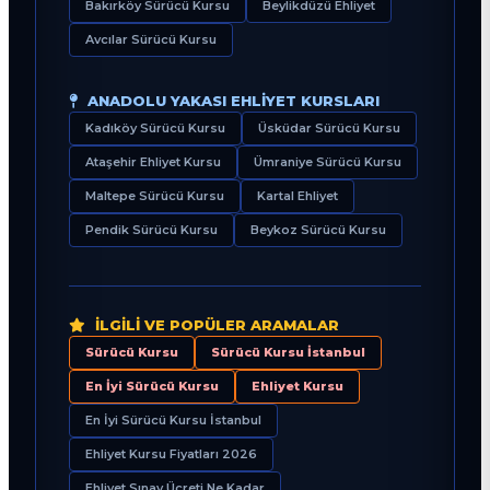
Bakırköy Sürücü Kursu
Beylikdüzü Ehliyet
Avcılar Sürücü Kursu
ANADOLU YAKASI EHLIYET KURSLARI
Kadıköy Sürücü Kursu
Üsküdar Sürücü Kursu
Ataşehir Ehliyet Kursu
Ümraniye Sürücü Kursu
Maltepe Sürücü Kursu
Kartal Ehliyet
Pendik Sürücü Kursu
Beykoz Sürücü Kursu
İLGILI VE POPÜLER ARAMALAR
Sürücü Kursu
Sürücü Kursu İstanbul
En İyi Sürücü Kursu
Ehliyet Kursu
En İyi Sürücü Kursu İstanbul
Ehliyet Kursu Fiyatları 2026
Ehliyet Sınav Ücreti Ne Kadar