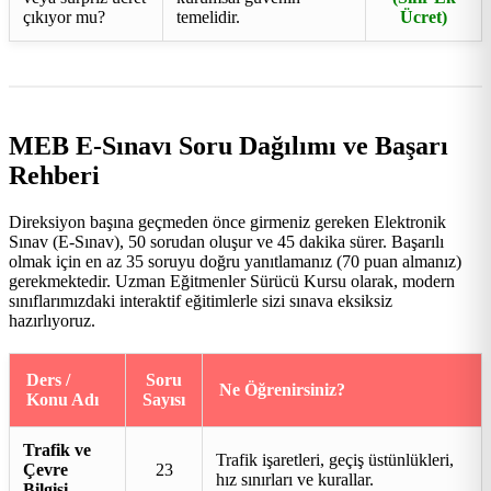
çıkıyor mu?
temelidir.
Ücret)
MEB E-Sınavı Soru Dağılımı ve Başarı
Rehberi
Direksiyon başına geçmeden önce girmeniz gereken Elektronik
Sınav (E-Sınav), 50 sorudan oluşur ve 45 dakika sürer. Başarılı
olmak için en az 35 soruyu doğru yanıtlamanız (70 puan almanız)
gerekmektedir. Uzman Eğitmenler Sürücü Kursu olarak, modern
sınıflarımızdaki interaktif eğitimlerle sizi sınava eksiksiz
hazırlıyoruz.
Ders /
Soru
Ne Öğrenirsiniz?
Konu Adı
Sayısı
Trafik ve
Trafik işaretleri, geçiş üstünlükleri,
Çevre
23
hız sınırları ve kurallar.
Bilgisi