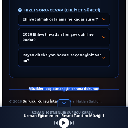
HIZLI SORU-CEVAP (EHLIYET SÜRECI)
Ehliyet almak ortalama ne kadar sürer?
Eğitim Danışmanı
En Hızlı Sürücü Kursu
2026 Ehliyet fiyatları her şey dahil ne
kadar?
Bugün 13:14
Bayan direksiyon hocası seçeneğiniz var
mı?
Müzikleri başlatmak için ekrana dokunun
©
2026
Sürücü Kursu İstanbul
. Tüm Hakları Saklıdır.
T.C. Milli Eğitim Bakanlığı Onaylı Resmi Eğitim Kurumudur.
UZMAN EĞITMENLER SÜRÜCÜ KURSU
Kodlama ve Tasarım:
Enver Çağlar
1
Uzman Eğitmenler - Resmi Tanıtım Müziği 1
45958
256 BİT SSL