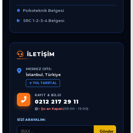
Psikoteknik Belgesi
SRC 1-2-3-4 Belgesi
İLETİŞİM
MERKEZ OFIS:
İstanbul, Türkiye
YOL TARIFI AL
KAYIT & BILGI
0212 217 29 11
○ Şu an Kapalı
(09:00 - 19:00)
SIZI ARAYALIM:
Gönder