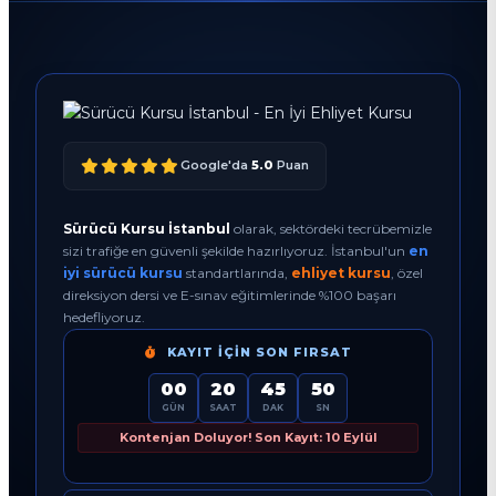
Google'da
5.0
Puan
Sürücü Kursu İstanbul
olarak, sektördeki tecrübemizle
sizi trafiğe en güvenli şekilde hazırlıyoruz. İstanbul'un
en
iyi sürücü kursu
standartlarında,
ehliyet kursu
, özel
direksiyon dersi ve E-sınav eğitimlerinde %100 başarı
hedefliyoruz.
KAYIT İÇIN SON FIRSAT
00
20
45
49
GÜN
SAAT
DAK
SN
Kontenjan Doluyor! Son Kayıt: 10 Eylül