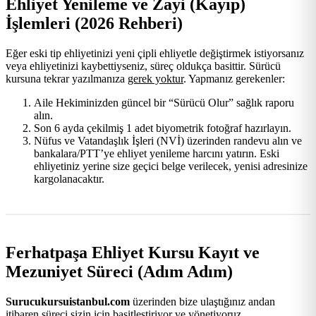
Ehliyet Yenileme ve Zayi (Kayıp)
İşlemleri (2026 Rehberi)
Eğer eski tip ehliyetinizi yeni çipli ehliyetle değiştirmek istiyorsanız
veya ehliyetinizi kaybettiyseniz, süreç oldukça basittir. Sürücü
kursuna tekrar yazılmanıza
gerek yoktur
. Yapmanız gerekenler:
Aile Hekiminizden güncel bir “Sürücü Olur” sağlık raporu
alın.
Son 6 ayda çekilmiş 1 adet biyometrik fotoğraf hazırlayın.
Nüfus ve Vatandaşlık İşleri (NVİ) üzerinden randevu alın ve
bankalara/PTT’ye ehliyet yenileme harcını yatırın. Eski
ehliyetiniz yerine size geçici belge verilecek, yenisi adresinize
kargolanacaktır.
Ferhatpaşa Ehliyet Kursu Kayıt ve
Mezuniyet Süreci (Adım Adım)
Surucukursuistanbul.com
üzerinden bize ulaştığınız andan
itibaren süreci sizin için basitleştiriyor ve yönetiyoruz.