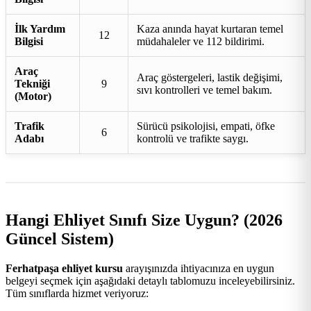
İlk Yardım
Kaza anında hayat kurtaran temel
12
Bilgisi
müdahaleler ve 112 bildirimi.
Araç
Araç göstergeleri, lastik değişimi,
Tekniği
9
sıvı kontrolleri ve temel bakım.
(Motor)
Trafik
Sürücü psikolojisi, empati, öfke
6
Adabı
kontrolü ve trafikte saygı.
Hangi Ehliyet Sınıfı Size Uygun? (2026
Güncel Sistem)
Ferhatpaşa ehliyet kursu
arayışınızda ihtiyacınıza en uygun
belgeyi seçmek için aşağıdaki detaylı tablomuzu inceleyebilirsiniz.
Tüm sınıflarda hizmet veriyoruz: