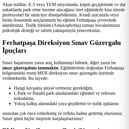
Akan trafikte, E-5 veya TEM otoyolunda, köprü geçişlerinde ve dar
sokaklarda park etme üzerine alacağınız özel eğitimlerle kısa sürede
profesyonel bir sürücüye dönüşebilirsiniz. Kendi aracınızla veya
bizim donanımlı araçlarımızla bu eğitimi Ferhatpaşa çevresinde
alabilirsiniz. Trafik fobisini (Amaxophobia) uzman hocalarımızın
psikolojik desteği ve sabırlı yaklaşımıyla yeneceksiniz.
Ferhatpaşa Direksiyon Sınav Güzergahı
İpuçları
Sınav başarısının yarısı araç kullanmayı bilmek, diğer yarısı ise
sınav güzergahını tanımaktır.
Eğitimlerimiz doğrudan Ferhatpaşa
bölgesindeki resmi MEB direksiyon sınav güzergahı üzerinde
verilmektedir. Bu sayede:
Hangi kavşakta sinyal vermeniz gerektiğini,
L Park ve Paralel park alanlarındaki eğimleri ve referans
noktalarını,
Yokuş kalkış alanındaki yaya geçitlerini ve trafik ışıklarını
sınavdan çok önce ezberlemiş ve refleks haline getirmiş olursunuz.
Sınav günü hiçbir sürprizle karşılaşmazsınız!