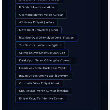
B Sınıfı Ehliyet Nasıl Alınır
Otomobil Ehliyeti Veren Kurslar
A2 Motor Ehliyeti Şartları
Motosiklet Ehliyeti Yaş Sınırı
İstanbul Özel Direksiyon Dersi Fiyatları
Trafik Korkusu Yenme Eğitimi
Çıkmış Ehliyet Sınav Soruları Çöz
Direksiyon Sınavı Güzergahı Videosu
L Park ve Paralel Park Nasıl Yapılır
Bayan Direksiyon Hocası İstiyorum
Otomatik Vites Ehliyet Almak
SRC Belgesi Veren Kurslar İstanbul
Ehliyet Kayıt Tarihleri Ne Zaman