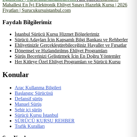
Mahallesi En İyi Elektronik Ehliyet Sınavı Hazırlık Kursu | 2026
Fiyatları | Surucukursuistanbul.com
Faydalı Bilgilerimiz
İstanbul Sürücü Kursu Hizmet Bölgelerimiz
Sürücü Adayları İçin Kapsamlı Bilgi Bankası ve Rehberler
Ehliyetinizle Gerçekleştirebileceğiniz Hayaller ve Fırsatlar
Dönemsel ve Hızlandırılmış Ehliyet Programları
Sürüş Becerinizi Geliştirmek İçin En Doğru Yöntemler
Her Kitleye Özel Ehliyet Programları ve Sürücü Kursu
Konular
Araç Kullanma Bilgileri
Başlangıç Sürücüsü
Defansif sürüş
Manuel Sürüş
Şehir içi sürüş
Sürücü Kursu İstanbul
SÜRÜCÜ KURSU REHBER
Trafik Kuralları