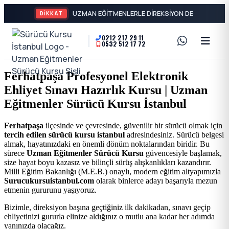
DİKKAT
0212 217 29 11
0532 512 17 72
A2
Sürücü
Motor
Kursu
Ferhatpaşa Profesyonel Elektronik
Ehliyeti
Ehliyet Sınavı Hazırlık Kursu | Uzman
İstanbul
ve
Eğitmenler Sürücü Kursu İstanbul
Özel
-
Ferhatpaşa
ilçesinde ve çevresinde, güvenilir bir sürücü olmak için
tercih edilen sürücü kursu istanbul
adresindesiniz. Sürücü belgesi
Direksiyon
Şişli
almak, hayatınızdaki en önemli dönüm noktalarından biridir. Bu
sürece
Uzman Eğitmenler Sürücü Kursu
güvencesiyle başlamak,
Dersi
size hayat boyu kazasız ve bilinçli sürüş alışkanlıkları kazandırır.
En
Milli Eğitim Bakanlığı (M.E.B.) onaylı, modern eğitim altyapımızla
Surucukursuistanbul.com
olarak binlerce adayı başarıyla mezun
etmenin gururunu yaşıyoruz.
İyi
Bizimle, direksiyon başına geçtiğiniz ilk dakikadan, sınavı geçip
ehliyetinizi gururla elinize aldığınız o mutlu ana kadar her adımda
Ehliyet
yanınızda olacağız.