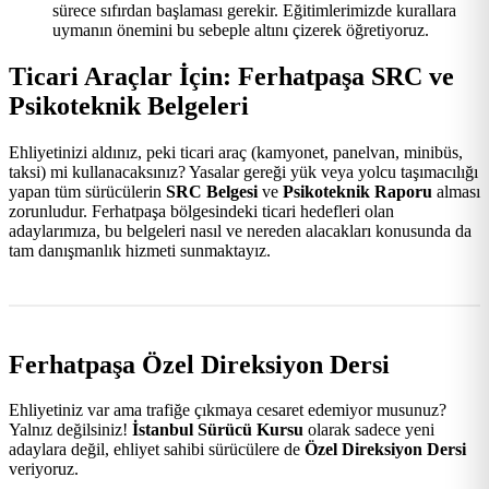
sürece sıfırdan başlaması gerekir. Eğitimlerimizde kurallara
uymanın önemini bu sebeple altını çizerek öğretiyoruz.
Ticari Araçlar İçin: Ferhatpaşa SRC ve
Psikoteknik Belgeleri
Ehliyetinizi aldınız, peki ticari araç (kamyonet, panelvan, minibüs,
taksi) mi kullanacaksınız? Yasalar gereği yük veya yolcu taşımacılığı
yapan tüm sürücülerin
SRC Belgesi
ve
Psikoteknik Raporu
alması
zorunludur. Ferhatpaşa bölgesindeki ticari hedefleri olan
adaylarımıza, bu belgeleri nasıl ve nereden alacakları konusunda da
tam danışmanlık hizmeti sunmaktayız.
Ferhatpaşa Özel Direksiyon Dersi
Ehliyetiniz var ama trafiğe çıkmaya cesaret edemiyor musunuz?
Yalnız değilsiniz!
İstanbul Sürücü Kursu
olarak sadece yeni
adaylara değil, ehliyet sahibi sürücülere de
Özel Direksiyon Dersi
veriyoruz.