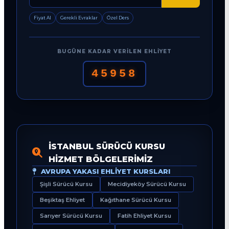
Fiyat Al
Gerekli Evraklar
Özel Ders
BUGÜNE KADAR VERILEN EHLIYET
45958
İSTANBUL SÜRÜCÜ KURSU
HIZMET BÖLGELERIMIZ
AVRUPA YAKASI EHLIYET KURSLARI
Şişli Sürücü Kursu
Mecidiyeköy Sürücü Kursu
Beşiktaş Ehliyet
Kağıthane Sürücü Kursu
Sarıyer Sürücü Kursu
Fatih Ehliyet Kursu