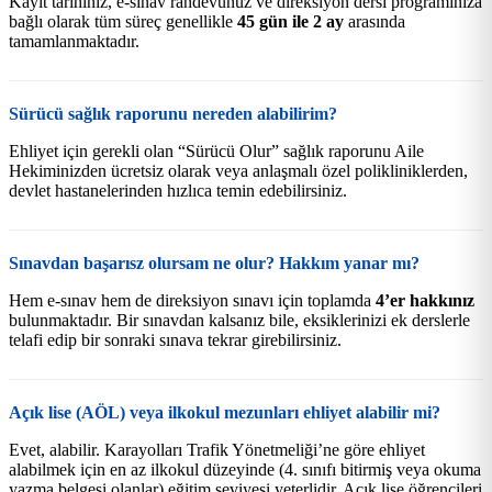
Kayıt tarihiniz, e-sınav randevunuz ve direksiyon dersi programınıza
bağlı olarak tüm süreç genellikle
45 gün ile 2 ay
arasında
tamamlanmaktadır.
Sürücü sağlık raporunu nereden alabilirim?
Ehliyet için gerekli olan “Sürücü Olur” sağlık raporunu Aile
Hekiminizden ücretsiz olarak veya anlaşmalı özel polikliniklerden,
devlet hastanelerinden hızlıca temin edebilirsiniz.
Sınavdan başarısz olursam ne olur? Hakkım yanar mı?
Hem e-sınav hem de direksiyon sınavı için toplamda
4’er hakkınız
bulunmaktadır. Bir sınavdan kalsanız bile, eksiklerinizi ek derslerle
telafi edip bir sonraki sınava tekrar girebilirsiniz.
Açık lise (AÖL) veya ilkokul mezunları ehliyet alabilir mi?
Evet, alabilir. Karayolları Trafik Yönetmeliği’ne göre ehliyet
alabilmek için en az ilkokul düzeyinde (4. sınıfı bitirmiş veya okuma
yazma belgesi olanlar) eğitim seviyesi yeterlidir. Açık lise öğrencileri