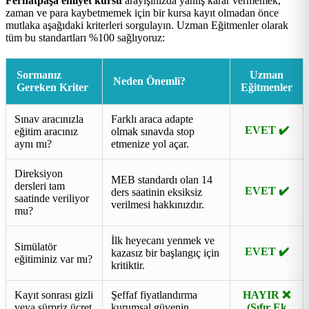
Ferhatpaşa ehliyet kursu
arayışınızda yanlış karar vermemek,
zaman ve para kaybetmemek için bir kursa kayıt olmadan önce
mutlaka aşağıdaki kriterleri sorgulayın. Uzman Eğitmenler olarak
tüm bu standartları %100 sağlıyoruz:
Sormanız
Uzman
Neden Önemli?
Gereken Kriter
Eğitmenler
Sınav aracınızla
Farklı araca adapte
EVET ✔️
eğitim aracınız
olmak sınavda stop
aynı mı?
etmenize yol açar.
Direksiyon
MEB standardı olan 14
dersleri tam
EVET ✔️
ders saatinin eksiksiz
saatinde veriliyor
verilmesi hakkınızdır.
mu?
İlk heyecanı yenmek ve
Simülatör
EVET ✔️
kazasız bir başlangıç için
eğitiminiz var mı?
kritiktir.
Kayıt sonrası gizli
Şeffaf fiyatlandırma
HAYIR ❌
veya sürpriz ücret
kurumsal güvenin
(Sıfır Ek