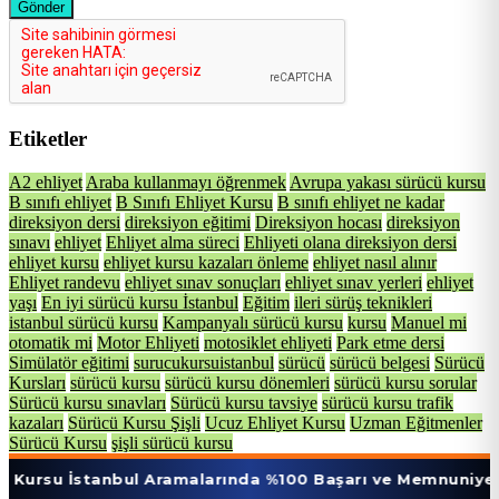
Gönder
Etiketler
A2 ehliyet
Araba kullanmayı öğrenmek
Avrupa yakası sürücü kursu
B sınıfı ehliyet
B Sınıfı Ehliyet Kursu
B sınıfı ehliyet ne kadar
direksiyon dersi
direksiyon eğitimi
Direksiyon hocası
direksiyon
sınavı
ehliyet
Ehliyet alma süreci
Ehliyeti olana direksiyon dersi
ehliyet kursu
ehliyet kursu kazaları önleme
ehliyet nasıl alınır
Ehliyet randevu
ehliyet sınav sonuçları
ehliyet sınav yerleri
ehliyet
yaşı
En iyi sürücü kursu İstanbul
Eğitim
ileri sürüş teknikleri
istanbul sürücü kursu
Kampanyalı sürücü kursu
kursu
Manuel mi
otomatik mi
Motor Ehliyeti
motosiklet ehliyeti
Park etme dersi
Simülatör eğitimi
surucukursuistanbul
sürücü
sürücü belgesi
Sürücü
Kursları
sürücü kursu
sürücü kursu dönemleri
sürücü kursu sorular
Sürücü kursu sınavları
Sürücü kursu tavsiye
sürücü kursu trafik
kazaları
Sürücü Kursu Şişli
Ucuz Ehliyet Kursu
Uzman Eğitmenler
Sürücü Kursu
şişli sürücü kursu
tanbul Aramalarında %100 Başarı ve Memnuniyet Oranı