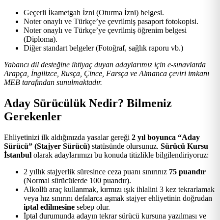
Geçerli İkametgah İzni (Oturma İzni) belgesi.
Noter onaylı ve Türkçe’ye çevrilmiş pasaport fotokopisi.
Noter onaylı ve Türkçe’ye çevrilmiş öğrenim belgesi
(Diploma).
Diğer standart belgeler (Fotoğraf, sağlık raporu vb.)
Yabancı dil desteğine ihtiyaç duyan adaylarımız için e-sınavlarda
Arapça, İngilizce, Rusça, Çince, Farsça ve Almanca çeviri imkanı
MEB tarafından sunulmaktadır.
Aday Sürücülük Nedir? Bilmeniz
Gerekenler
Ehliyetinizi ilk aldığınızda yasalar gereği
2 yıl boyunca “Aday
Sürücü” (Stajyer Sürücü)
statüsünde olursunuz.
Sürücü Kursu
İstanbul
olarak adaylarımızı bu konuda titizlikle bilgilendiriyoruz:
2 yıllık stajyerlik süresince ceza puanı sınırınız
75 puandır
(Normal sürücülerde 100 puandır).
Alkollü araç kullanmak, kırmızı ışık ihlalini 3 kez tekrarlamak
veya hız sınırını defalarca aşmak stajyer ehliyetinin doğrudan
iptal edilmesine
sebep olur.
İptal durumunda adayın tekrar sürücü kursuna yazılması ve