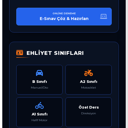
ONLINE DENEME
E-Sınav Çöz & Hazırlan
EHLİYET SINIFLARI
B Sınıfı
A2 Sınıfı
Manuel/Oto
Motosiklet
Özel Ders
Direksiyon
A1 Sınıfı
Hafif Motor