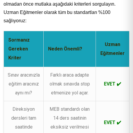
olmadan önce mutlaka aşağıdaki kriterleri sorgulayın.
Uzman Eğitmenler olarak tüm bu standartları %100
sağlıyoruz:
Sormanız
Uzman
Gereken
Neden Önemli?
Eğitmenler
Kriter
Sınav aracınızla
Farklı araca adapte
eğitim aracınız
olmak sınavda stop
EVET ✔️
aynı mı?
etmenize yol açar.
Direksiyon
MEB standardı olan
dersleri tam
14 ders saatinin
EVET ✔️
saatinde
eksiksiz verilmesi