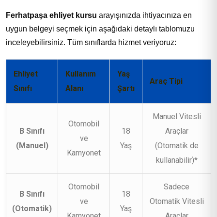
Ferhatpaşa ehliyet kursu
arayışınızda ihtiyacınıza en
uygun belgeyi seçmek için aşağıdaki detaylı tablomuzu
inceleyebilirsiniz. Tüm sınıflarda hizmet veriyoruz:
Ehliyet
Kullanım
Yaş
Araç Tipi
Sınıfı
Alanı
Şartı
Manuel Vitesli
Otomobil
B Sınıfı
18
Araçlar
ve
(Manuel)
Yaş
(Otomatik de
Kamyonet
kullanabilir)*
Otomobil
Sadece
B Sınıfı
18
ve
Otomatik Vitesli
(Otomatik)
Yaş
Kamyonet
Araçlar