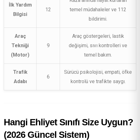
Kaza anında hayat kurtaran
İlk Yardım
12
temel müdahaleler ve 112
Bilgisi
bildirimi.
Araç
Araç göstergeleri, lastik
Tekniği
9
değişimi, sıvı kontrolleri ve
(Motor)
temel bakım.
Trafik
Sürücü psikolojisi, empati, öfke
6
Adabı
kontrolü ve trafikte saygı.
Hangi Ehliyet Sınıfı Size Uygun?
(2026 Güncel Sistem)