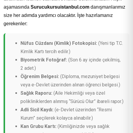
aşamasında
Surucukursuistanbul.com
danışmanlarımız
size her adımda yardımcı olacaktır. İşte hazırlamanız
gerekenler:
Nüfus Cüzdanı (Kimlik) Fotokopisi:
(Yeni tip T.C.
Kimlik Kartı tercih edilir.)
Biyometrik Fotoğraf:
(Son 6 ay içinde çekilmiş,
2 adet.)
Öğrenim Belgesi:
(Diploma, mezuniyet belgesi
veya e-Devlet üzerinden alınan öğrenci belgesi.)
Sağlık Raporu:
(Aile Hekimliği veya özel
polikliniklerden alınmış “Sürücü Olur” ibareli rapor.)
Adli Sicil Kaydı:
(e-Devlet üzerinden “Resmi
Kurum” seçilerek kolayca alınabilir.)
Kan Grubu Kartı:
(Kimliğinizde veya sağlık