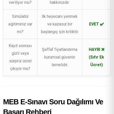
veriliyor mu?
hakkınızdır.
Simülatör
İlk heyecanı yenmek
eğitiminiz var
ve kazasız bir
EVET ✔️
mı?
başlangıç için kritiktir.
Kayıt sonrası
Şeffaf fiyatlandırma
HAYIR ❌
gizli veya
kurumsal güvenin
(Sıfır Ek
sürpriz ücret
temelidir.
Ücret)
çıkıyor mu?
MEB E-Sınavı Soru Dağılımı Ve
Başarı Rehberi