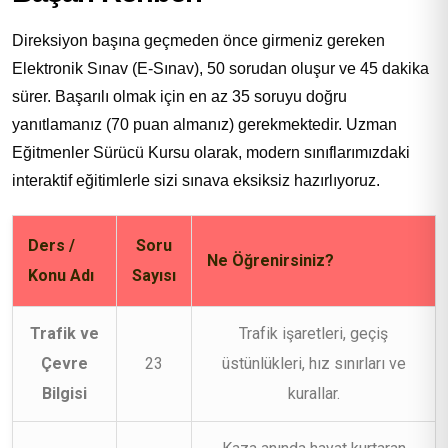
Direksiyon başına geçmeden önce girmeniz gereken
Elektronik Sınav (E-Sınav), 50 sorudan oluşur ve 45 dakika
sürer. Başarılı olmak için en az 35 soruyu doğru
yanıtlamanız (70 puan almanız) gerekmektedir. Uzman
Eğitmenler Sürücü Kursu olarak, modern sınıflarımızdaki
interaktif eğitimlerle sizi sınava eksiksiz hazırlıyoruz.
Ders /
Soru
Ne Öğrenirsiniz?
Konu Adı
Sayısı
Trafik ve
Trafik işaretleri, geçiş
Çevre
23
üstünlükleri, hız sınırları ve
Bilgisi
kurallar.