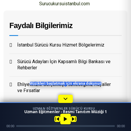
Surucukursuistanbul.com
Eğitim Danışmanı
Faydalı Bilgilerimiz
En Hızlı Sürücü Kursu
Bugün 14:13
İstanbul Sürücü Kursu Hizmet Bölgelerimiz
Sürücü Adayları İçin Kapsamlı Bilgi Bankası ve
Rehberler
Müzikleri başlatmak için ekrana dokunun
Ehliyetinizle Gerçekleştirebileceğiniz Hayaller
ve Fırsatlar
Dönemsel ve Hızlandırılmış Ehliyet Programları
UZMAN EĞITMENLER SÜRÜCÜ KURSU
1
Uzman Eğitmenler - Resmi Tanıtım Müziği 1
45958
Sürüş Becerinizi Geliştirmek İçin En Doğru
Ara
Konum
00:00
00:00
Mezun
Yöntemler