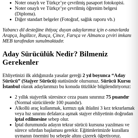
Noter onaylı ve Türkçe’ye çevrilmiş pasaport fotokopisi.
Noter onaylı ve Türkçe’ye çevrilmiş öğrenim belgesi
(Diploma).
Diğer standart belgeler (Fotoğraf, sağlık raporu vb.)
Yabancı dil desteğine ihtiyaç duyan adaylarımız için e-sınavlarda
Arapça, İngilizce, Rusça, Çince, Farsça ve Almanca çeviri imkanı
MEB tarafından sunulmaktadır.
Aday Sürücülük Nedir? Bilmeniz
Gerekenler
Ehliyetinizi ilk aldığınızda yasalar gereği
2 yıl boyunca “Aday
Sürücü” (Stajyer Sürücü)
statüsünde olursunuz.
Sürücü Kursu
İstanbul
olarak adaylarımızı bu konuda titizlikle bilgilendiriyoruz:
2 yıllık stajyerlik süresince ceza puanı sınırınız
75 puandır
(Normal sürücülerde 100 puandır).
Alkollü araç kullanmak, kırmızı ışık ihlalini 3 kez tekrarlamak
veya hız sınırını defalarca aşmak stajyer ehliyetinin doğrudan
iptal edilmesine
sebep olur.
İptal durumunda adayın tekrar sürücü kursuna yazılması ve
sürece sıfırdan başlaması gerekir. Eğitimlerimizde kurallara
uymanın önemini bu sebeple altını çizerek öğretiyoruz.