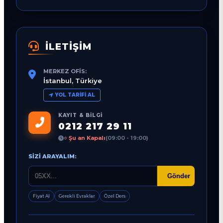
İLETİŞİM
MERKEZ OFIS:
İstanbul, Türkiye
YOL TARIFI AL
KAYIT & BILGI
0212 217 29 11
○ Şu an Kapalı
(09:00 - 19:00)
SIZI ARAYALIM:
Gönder
Fiyat Al
Gerekli Evraklar
Özel Ders