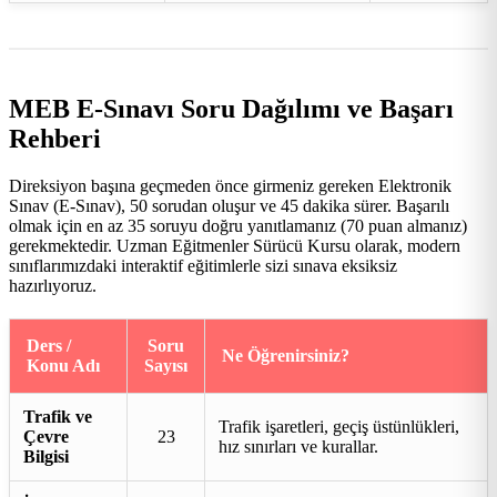
MEB E-Sınavı Soru Dağılımı ve Başarı
Rehberi
Direksiyon başına geçmeden önce girmeniz gereken Elektronik
Sınav (E-Sınav), 50 sorudan oluşur ve 45 dakika sürer. Başarılı
olmak için en az 35 soruyu doğru yanıtlamanız (70 puan almanız)
gerekmektedir. Uzman Eğitmenler Sürücü Kursu olarak, modern
sınıflarımızdaki interaktif eğitimlerle sizi sınava eksiksiz
hazırlıyoruz.
Ders /
Soru
Ne Öğrenirsiniz?
Konu Adı
Sayısı
Trafik ve
Trafik işaretleri, geçiş üstünlükleri,
Çevre
23
hız sınırları ve kurallar.
Bilgisi