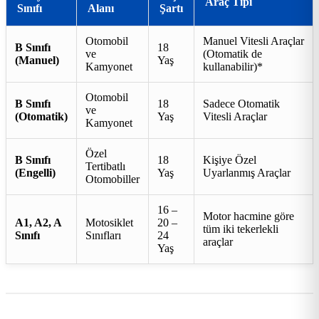
Araç Tipi
Sınıfı
Alanı
Şartı
Otomobil
Manuel Vitesli Araçlar
B Sınıfı
18
ve
(Otomatik de
(Manuel)
Yaş
Kamyonet
kullanabilir)*
Otomobil
B Sınıfı
18
Sadece Otomatik
ve
(Otomatik)
Yaş
Vitesli Araçlar
Kamyonet
Özel
B Sınıfı
18
Kişiye Özel
Tertibatlı
(Engelli)
Yaş
Uyarlanmış Araçlar
Otomobiller
16 –
Motor hacmine göre
A1, A2, A
Motosiklet
20 –
tüm iki tekerlekli
Sınıfı
Sınıfları
24
araçlar
Yaş