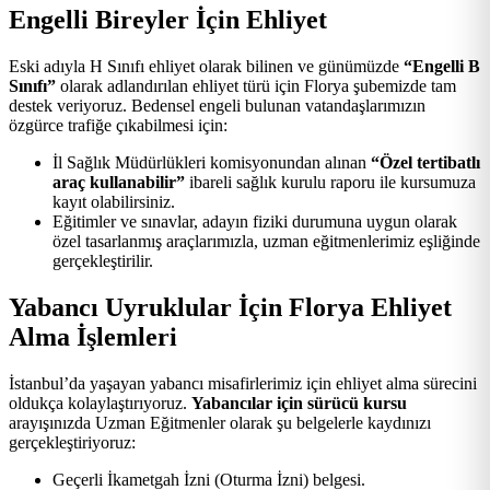
Engelli Bireyler İçin Ehliyet
Eski adıyla H Sınıfı ehliyet olarak bilinen ve günümüzde
“Engelli B
Sınıfı”
olarak adlandırılan ehliyet türü için Florya şubemizde tam
destek veriyoruz. Bedensel engeli bulunan vatandaşlarımızın
özgürce trafiğe çıkabilmesi için:
İl Sağlık Müdürlükleri komisyonundan alınan
“Özel tertibatlı
araç kullanabilir”
ibareli sağlık kurulu raporu ile kursumuza
kayıt olabilirsiniz.
Eğitimler ve sınavlar, adayın fiziki durumuna uygun olarak
özel tasarlanmış araçlarımızla, uzman eğitmenlerimiz eşliğinde
gerçekleştirilir.
Yabancı Uyruklular İçin Florya Ehliyet
Alma İşlemleri
İstanbul’da yaşayan yabancı misafirlerimiz için ehliyet alma sürecini
oldukça kolaylaştırıyoruz.
Yabancılar için sürücü kursu
arayışınızda Uzman Eğitmenler olarak şu belgelerle kaydınızı
gerçekleştiriyoruz:
Geçerli İkametgah İzni (Oturma İzni) belgesi.