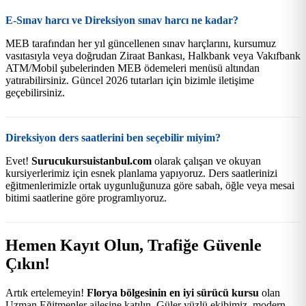
E-Sınav harcı ve Direksiyon sınav harcı ne kadar?
MEB tarafından her yıl güncellenen sınav harçlarını, kursumuz
vasıtasıyla veya doğrudan Ziraat Bankası, Halkbank veya Vakıfbank
ATM/Mobil şubelerinden MEB ödemeleri menüsü altından
yatırabilirsiniz. Güncel 2026 tutarları için bizimle iletişime
geçebilirsiniz.
Direksiyon ders saatlerini ben seçebilir miyim?
Evet!
Surucukursuistanbul.com
olarak çalışan ve okuyan
kursiyerlerimiz için esnek planlama yapıyoruz. Ders saatlerinizi
eğitmenlerimizle ortak uygunluğunuza göre sabah, öğle veya mesai
bitimi saatlerine göre programlıyoruz.
Hemen Kayıt Olun, Trafiğe Güvenle
Çıkın!
Artık ertelemeyin!
Florya bölgesinin en iyi sürücü kursu
olan
Uzman Eğitmenler ailesine katılın. Güler yüzlü ekibimiz, modern