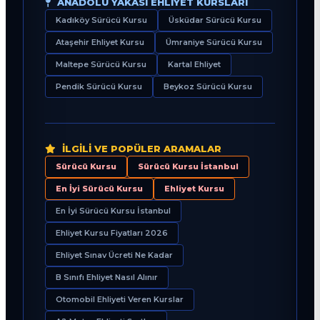
ANADOLU YAKASI EHLIYET KURSLARI
Kadıköy Sürücü Kursu
Üsküdar Sürücü Kursu
Ataşehir Ehliyet Kursu
Ümraniye Sürücü Kursu
Maltepe Sürücü Kursu
Kartal Ehliyet
Pendik Sürücü Kursu
Beykoz Sürücü Kursu
İLGILI VE POPÜLER ARAMALAR
Sürücü Kursu
Sürücü Kursu İstanbul
En İyi Sürücü Kursu
Ehliyet Kursu
En İyi Sürücü Kursu İstanbul
Ehliyet Kursu Fiyatları 2026
Ehliyet Sınav Ücreti Ne Kadar
B Sınıfı Ehliyet Nasıl Alınır
Otomobil Ehliyeti Veren Kurslar