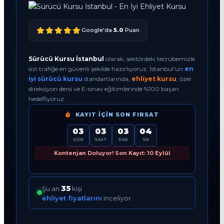
Google'da
5.0
Puan
Sürücü Kursu İstanbul
olarak, sektördeki tecrübemizle
sizi trafiğe en güvenli şekilde hazırlıyoruz. İstanbul'un
en
iyi sürücü kursu
standartlarında,
ehliyet kursu
, özel
direksiyon dersi ve E-sınav eğitimlerinde %100 başarı
hedefliyoruz.
KAYIT İÇIN SON FIRSAT
03
03
03
03
GÜN
SAAT
DAK
SN
Kontenjan Doluyor! Son Kayıt: 10 Eylül
35
Şu an
kişi
ehliyet fiyatlarını
inceliyor.