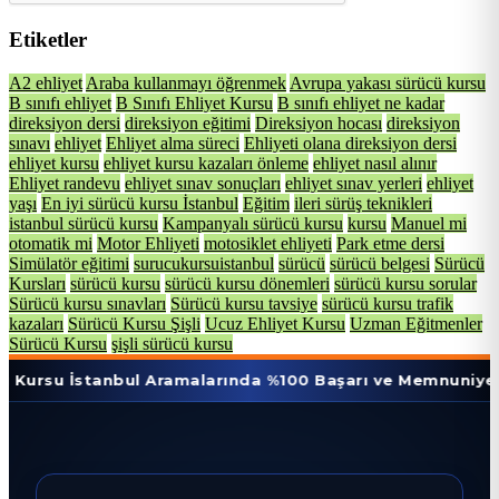
Etiketler
A2 ehliyet
Araba kullanmayı öğrenmek
Avrupa yakası sürücü kursu
B sınıfı ehliyet
B Sınıfı Ehliyet Kursu
B sınıfı ehliyet ne kadar
direksiyon dersi
direksiyon eğitimi
Direksiyon hocası
direksiyon
sınavı
ehliyet
Ehliyet alma süreci
Ehliyeti olana direksiyon dersi
ehliyet kursu
ehliyet kursu kazaları önleme
ehliyet nasıl alınır
Ehliyet randevu
ehliyet sınav sonuçları
ehliyet sınav yerleri
ehliyet
yaşı
En iyi sürücü kursu İstanbul
Eğitim
ileri sürüş teknikleri
istanbul sürücü kursu
Kampanyalı sürücü kursu
kursu
Manuel mi
otomatik mi
Motor Ehliyeti
motosiklet ehliyeti
Park etme dersi
Simülatör eğitimi
surucukursuistanbul
sürücü
sürücü belgesi
Sürücü
Kursları
sürücü kursu
sürücü kursu dönemleri
sürücü kursu sorular
Sürücü kursu sınavları
Sürücü kursu tavsiye
sürücü kursu trafik
kazaları
Sürücü Kursu Şişli
Ucuz Ehliyet Kursu
Uzman Eğitmenler
Sürücü Kursu
şişli sürücü kursu
stanbul Aramalarında %100 Başarı ve Memnuniyet Oranı