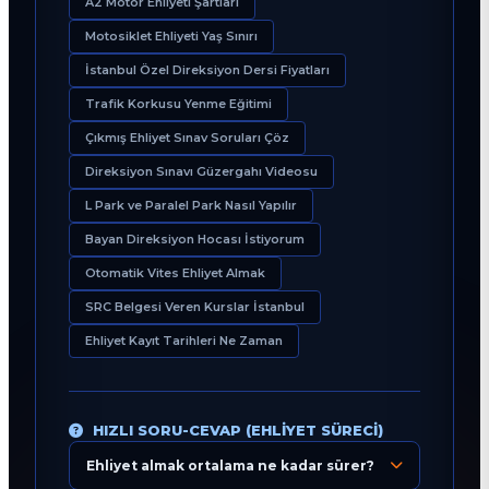
A2 Motor Ehliyeti Şartları
Motosiklet Ehliyeti Yaş Sınırı
İstanbul Özel Direksiyon Dersi Fiyatları
Trafik Korkusu Yenme Eğitimi
Çıkmış Ehliyet Sınav Soruları Çöz
Direksiyon Sınavı Güzergahı Videosu
L Park ve Paralel Park Nasıl Yapılır
Bayan Direksiyon Hocası İstiyorum
Otomatik Vites Ehliyet Almak
SRC Belgesi Veren Kurslar İstanbul
Ehliyet Kayıt Tarihleri Ne Zaman
HIZLI SORU-CEVAP (EHLIYET SÜRECI)
Ehliyet almak ortalama ne kadar sürer?
Eğitim Danışmanı
En Hızlı Sürücü Kursu