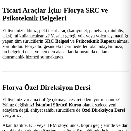
Ticari Araçlar İçin: Florya SRC ve
Psikoteknik Belgeleri
Ehliyetinizi aldınız, peki ticari araç (kamyonet, panelvan, minibüs,
taksi) mi kullanacaksınız? Yasalar gereği yük veya yolcu taşımacılığı
yapan tüm sürücülerin
SRC Belgesi
ve
Psikoteknik Raporu
alması
zorunludur. Florya bölgesindeki ticari hedefleri olan adaylarımıza,
bu belgeleri nasıl ve nereden alacakları konusunda da tam
danışmanlık hizmeti sunmaktayız.
Florya Özel Direksiyon Dersi
Ehliyetiniz var ama trafiğe çıkmaya cesaret edemiyor musunuz?
Yalnız değilsiniz!
İstanbul Sürücü Kursu
olarak sadece yeni
adaylara değil, ehliyet sahibi sürücülere de
Özel Direksiyon Dersi
veriyoruz.
Akan trafikte, E-5 veya TEM otoyolunda, köprü geçişlerinde ve dar
sokaklarda park etme üzerine alacağınız özel eğitimlerle kısa sürede