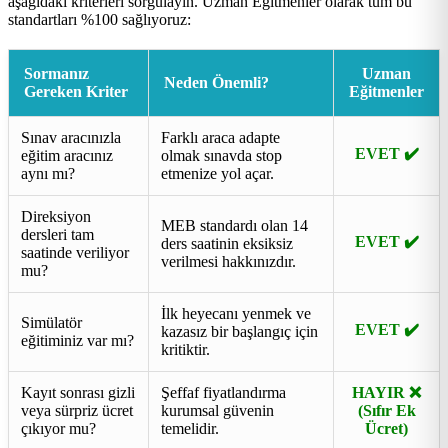
aşağıdaki kriterleri sorgulayın. Uzman Eğitmenler olarak tüm bu
standartları %100 sağlıyoruz:
Sormanız
Uzman
Neden Önemli?
Gereken Kriter
Eğitmenler
Sınav aracınızla
Farklı araca adapte
EVET ✔️
eğitim aracınız
olmak sınavda stop
aynı mı?
etmenize yol açar.
Direksiyon
MEB standardı olan 14
dersleri tam
EVET ✔️
ders saatinin eksiksiz
saatinde veriliyor
verilmesi hakkınızdır.
mu?
İlk heyecanı yenmek ve
Simülatör
EVET ✔️
kazasız bir başlangıç için
eğitiminiz var mı?
kritiktir.
Kayıt sonrası gizli
Şeffaf fiyatlandırma
HAYIR ❌
veya sürpriz ücret
kurumsal güvenin
(Sıfır Ek
çıkıyor mu?
temelidir.
Ücret)