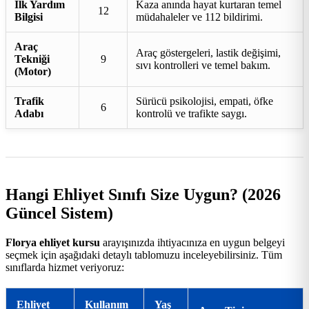
İlk Yardım
Kaza anında hayat kurtaran temel
12
Bilgisi
müdahaleler ve 112 bildirimi.
Araç
Araç göstergeleri, lastik değişimi,
Tekniği
9
sıvı kontrolleri ve temel bakım.
(Motor)
Trafik
Sürücü psikolojisi, empati, öfke
6
Adabı
kontrolü ve trafikte saygı.
Hangi Ehliyet Sınıfı Size Uygun? (2026
Güncel Sistem)
Florya ehliyet kursu
arayışınızda ihtiyacınıza en uygun belgeyi
seçmek için aşağıdaki detaylı tablomuzu inceleyebilirsiniz. Tüm
sınıflarda hizmet veriyoruz:
Ehliyet
Kullanım
Yaş