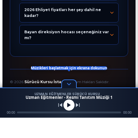
2026 Ehliyet fiyatları her şey dahil ne
kadar?
Bugün 06:56
Bayan direksiyon hocası seçeneğiniz var
mı?
Müzikleri başlatmak için ekrana dokunun
©
2026
Sürücü Kursu İstanbul
. Tüm Hakları Saklıdır.
T.C. Milli Eğitim Bakanlığı Onaylı Resmi Eğitim Kurumudur.
UZMAN EĞITMENLER SÜRÜCÜ KURSU
Kodlama ve Tasarım:
Enver Çağlar
1
Uzman Eğitmenler - Resmi Tanıtım Müziği 1
45958
256 BİT SSL
Mezun
00:00
Ara
Konum
00:00