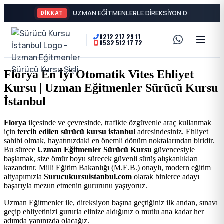
DİKKAT
0212 217 29 11
0532 512 17 72
A2
Sürücü
Motor
Kursu
Florya En İyi Otomatik Vites Ehliyet
Ehliyeti
Kursu | Uzman Eğitmenler Sürücü Kursu
İstanbul
ve
İstanbul
Özel
-
Florya
ilçesinde ve çevresinde, trafikte özgüvenle araç kullanmak
için
tercih edilen sürücü kursu istanbul
adresindesiniz. Ehliyet
Direksiyon
Şişli
sahibi olmak, hayatınızdaki en önemli dönüm noktalarından biridir.
Bu sürece
Uzman Eğitmenler Sürücü Kursu
güvencesiyle
Dersi
başlamak, size ömür boyu sürecek güvenli sürüş alışkanlıkları
En
kazandırır. Milli Eğitim Bakanlığı (M.E.B.) onaylı, modern eğitim
altyapımızla
Surucukursuistanbul.com
olarak binlerce adayı
başarıyla mezun etmenin gururunu yaşıyoruz.
İyi
Uzman Eğitmenler ile, direksiyon başına geçtiğiniz ilk andan, sınavı
geçip ehliyetinizi gururla elinize aldığınız o mutlu ana kadar her
Ehliyet
adımda yanınızda olacağız.