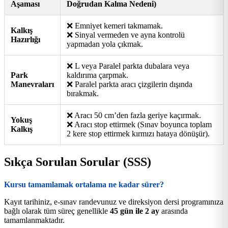
Aşaması
Doğrudan Kalma Nedeni)
❌ Emniyet kemeri takmamak.
Kalkış
❌ Sinyal vermeden ve ayna kontrolü
Hazırlığı
yapmadan yola çıkmak.
❌ L veya Paralel parkta dubalara veya
Park
kaldırıma çarpmak.
Manevraları
❌ Paralel parkta aracı çizgilerin dışında
bırakmak.
❌ Aracı 50 cm’den fazla geriye kaçırmak.
Yokuş
❌ Aracı stop ettirmek (Sınav boyunca toplam
Kalkış
2 kere stop ettirmek kırmızı hataya dönüşür).
Sıkça Sorulan Sorular (SSS)
Kursu tamamlamak ortalama ne kadar sürer?
Kayıt tarihiniz, e-sınav randevunuz ve direksiyon dersi programınıza
bağlı olarak tüm süreç genellikle
45 gün ile 2 ay
arasında
tamamlanmaktadır.