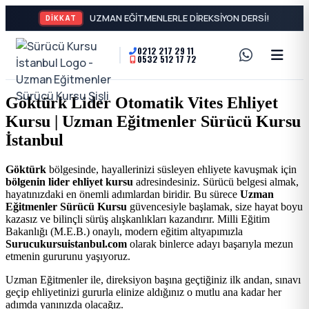
DİKKAT
0212 217 29 11
0532 512 17 72
A2
Sürücü
Motor
Kursu
Göktürk Lider Otomatik Vites Ehliyet
Ehliyeti
Kursu | Uzman Eğitmenler Sürücü Kursu
İstanbul
ve
İstanbul
Özel
-
Göktürk
bölgesinde, hayallerinizi süsleyen ehliyete kavuşmak için
bölgenin lider ehliyet kursu
adresindesiniz. Sürücü belgesi almak,
Direksiyon
Şişli
hayatınızdaki en önemli adımlardan biridir. Bu sürece
Uzman
Eğitmenler Sürücü Kursu
güvencesiyle başlamak, size hayat boyu
Dersi
kazasız ve bilinçli sürüş alışkanlıkları kazandırır. Milli Eğitim
En
Bakanlığı (M.E.B.) onaylı, modern eğitim altyapımızla
Surucukursuistanbul.com
olarak binlerce adayı başarıyla mezun
etmenin gururunu yaşıyoruz.
İyi
Uzman Eğitmenler ile, direksiyon başına geçtiğiniz ilk andan, sınavı
geçip ehliyetinizi gururla elinize aldığınız o mutlu ana kadar her
Ehliyet
adımda yanınızda olacağız.