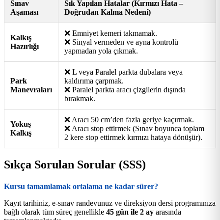
Sınav
Sık Yapılan Hatalar (Kırmızı Hata –
Aşaması
Doğrudan Kalma Nedeni)
❌ Emniyet kemeri takmamak.
Kalkış
❌ Sinyal vermeden ve ayna kontrolü
Hazırlığı
yapmadan yola çıkmak.
❌ L veya Paralel parkta dubalara veya
Park
kaldırıma çarpmak.
Manevraları
❌ Paralel parkta aracı çizgilerin dışında
bırakmak.
❌ Aracı 50 cm’den fazla geriye kaçırmak.
Yokuş
❌ Aracı stop ettirmek (Sınav boyunca toplam
Kalkış
2 kere stop ettirmek kırmızı hataya dönüşür).
Sıkça Sorulan Sorular (SSS)
Kursu tamamlamak ortalama ne kadar sürer?
Kayıt tarihiniz, e-sınav randevunuz ve direksiyon dersi programınıza
bağlı olarak tüm süreç genellikle
45 gün ile 2 ay
arasında