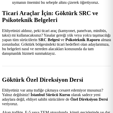
uymanın önemini bu sebeple altını çizerek öğretiyoruz.
Ticari Araçlar İçin: Göktürk SRC ve
Psikoteknik Belgeleri
Ehliyetinizi aldınız, peki ticari araç (kamyonet, panelvan, minibüs,
taksi) mi kullanacaksınız? Yasalar gereği yük veya yolcu taşımacılığı
yapan tüm sürücülerin
SRC Belgesi
ve
Psikoteknik Raporu
alması
zorunludur. Göktürk bölgesindeki ticari hedefleri olan adaylarımıza,
bu belgeleri nasıl ve nereden alacakları konusunda da tam
danışmanlık hizmeti sunmaktayız.
Göktürk Özel Direksiyon Dersi
Ehliyetiniz var ama trafiğe çıkmaya cesaret edemiyor musunuz?
Yalnız değilsiniz!
İstanbul Sürücü Kursu
olarak sadece yeni
adaylara değil, ehliyet sahibi sürücülere de
Özel Direksiyon Dersi
veriyoruz.
Akan trafikte, E-5 veya TEM otoyolunda, köprü geçişlerinde ve dar