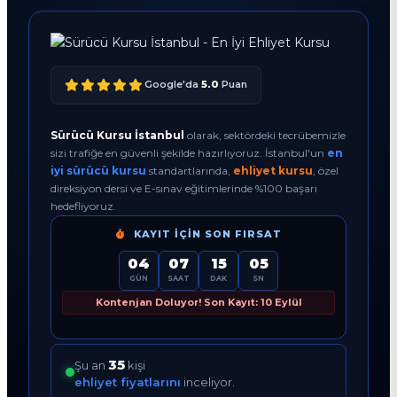
Google'da
5.0
Puan
Sürücü Kursu İstanbul
olarak, sektördeki tecrübemizle
sizi trafiğe en güvenli şekilde hazırlıyoruz. İstanbul'un
en
iyi sürücü kursu
standartlarında,
ehliyet kursu
, özel
direksiyon dersi ve E-sınav eğitimlerinde %100 başarı
hedefliyoruz.
KAYIT İÇIN SON FIRSAT
04
07
15
04
GÜN
SAAT
DAK
SN
Kontenjan Doluyor! Son Kayıt: 10 Eylül
35
Şu an
kişi
ehliyet fiyatlarını
inceliyor.