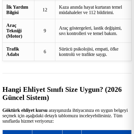
İlk Yardım
Kaza anında hayat kurtaran temel
12
Bilgisi
müdahaleler ve 112 bildirimi.
Araç
Araç göstergeleri, lastik değişimi,
Tekniği
9
sıvı kontrolleri ve temel bakım.
(Motor)
Trafik
Sürücü psikolojisi, empati, öfke
6
Adabı
kontrolü ve trafikte saygı.
Hangi Ehliyet Sınıfı Size Uygun? (2026
Güncel Sistem)
Göktürk ehliyet kursu
arayışınızda ihtiyacınıza en uygun belgeyi
seçmek için aşağıdaki detaylı tablomuzu inceleyebilirsiniz. Tüm
sınıflarda hizmet veriyoruz: