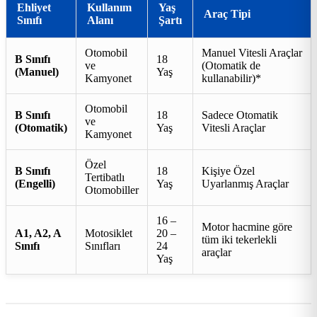
Ehliyet
Kullanım
Yaş
Araç Tipi
Sınıfı
Alanı
Şartı
Otomobil
Manuel Vitesli Araçlar
B Sınıfı
18
ve
(Otomatik de
(Manuel)
Yaş
Kamyonet
kullanabilir)*
Otomobil
B Sınıfı
18
Sadece Otomatik
ve
(Otomatik)
Yaş
Vitesli Araçlar
Kamyonet
Özel
B Sınıfı
18
Kişiye Özel
Tertibatlı
(Engelli)
Yaş
Uyarlanmış Araçlar
Otomobiller
16 –
Motor hacmine göre
A1, A2, A
Motosiklet
20 –
tüm iki tekerlekli
Sınıfı
Sınıfları
24
araçlar
Yaş