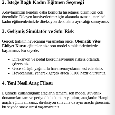
2. İsteğe Bağlı Kadın Eğitmen Seçeneği
Adaylarımızın kendini daha konforlu hissetmesi bizim için çok
önemlidir. Dileyen kursiyerlerimiz için alanında uzman, tecrübeli
kadın eğitmenlerimizle direksiyon dersi alma ayrıcalığı sunuyoruz.
3. Gelişmiş Simülatör ve Sıfır Risk
Gerçek trafiğin heyecanını yaşamadan önce,
Otomatik Vites
Ehliyet Kursu
eğitimlerinize son model simülatörlerimizde
başlarsınız. Bu sayede:
Direksiyon ve pedal koordinasyonunu risksiz ortamda
çözersiniz.
Gece sürüşü, yağmurlu hava senaryolarını test edersiniz.
Heyecanınızı yenerek gerçek araca %100 hazır olursunuz.
4. Yeni Nesil Araç Filosu
Eğitimde kullandığımız araçların tamamı son model, güvenlik
donanımları tam ve periyodik bakımları yapılmış araçlardır. Hangi
araçla eğitim alırsanız, direksiyon sınavına da aynı araçla girersiniz,
bu sayede sınav stresi yaşamazsınız.