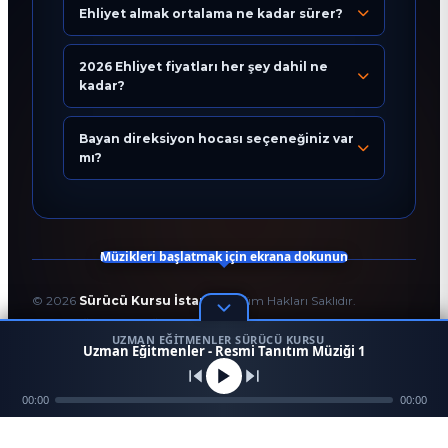
Ehliyet almak ortalama ne kadar sürer?
Eğitim Danışmanı
En Hızlı Sürücü Kursu
2026 Ehliyet fiyatları her şey dahil ne
kadar?
Bugün 02:44
Bayan direksiyon hocası seçeneğiniz var
mı?
Müzikleri başlatmak için ekrana dokunun
©
2026
Sürücü Kursu İstanbul
. Tüm Hakları Saklıdır.
T.C. Milli Eğitim Bakanlığı Onaylı Resmi Eğitim Kurumudur.
UZMAN EĞITMENLER SÜRÜCÜ KURSU
Kodlama ve Tasarım:
Enver Çağlar
1
Uzman Eğitmenler - Resmi Tanıtım Müziği 1
45958
256 BİT SSL
Mezun
00:00
Ara
Konum
00:00