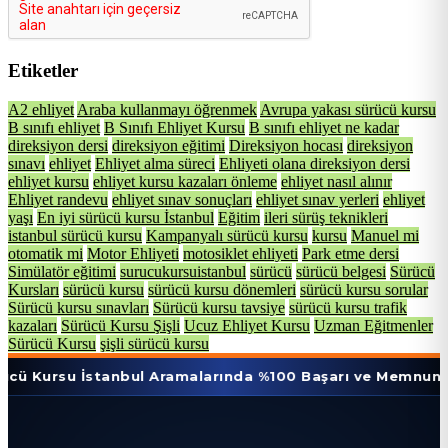
Etiketler
A2 ehliyet
Araba kullanmayı öğrenmek
Avrupa yakası sürücü kursu
B sınıfı ehliyet
B Sınıfı Ehliyet Kursu
B sınıfı ehliyet ne kadar
direksiyon dersi
direksiyon eğitimi
Direksiyon hocası
direksiyon
sınavı
ehliyet
Ehliyet alma süreci
Ehliyeti olana direksiyon dersi
ehliyet kursu
ehliyet kursu kazaları önleme
ehliyet nasıl alınır
Ehliyet randevu
ehliyet sınav sonuçları
ehliyet sınav yerleri
ehliyet
yaşı
En iyi sürücü kursu İstanbul
Eğitim
ileri sürüş teknikleri
istanbul sürücü kursu
Kampanyalı sürücü kursu
kursu
Manuel mi
otomatik mi
Motor Ehliyeti
motosiklet ehliyeti
Park etme dersi
Simülatör eğitimi
surucukursuistanbul
sürücü
sürücü belgesi
Sürücü
Kursları
sürücü kursu
sürücü kursu dönemleri
sürücü kursu sorular
Sürücü kursu sınavları
Sürücü kursu tavsiye
sürücü kursu trafik
kazaları
Sürücü Kursu Şişli
Ucuz Ehliyet Kursu
Uzman Eğitmenler
Sürücü Kursu
şişli sürücü kursu
 İstanbul Aramalarında %100 Başarı ve Memnuniyet Oranı