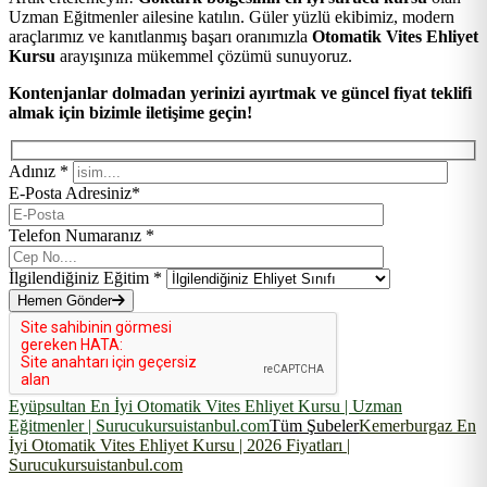
Uzman Eğitmenler ailesine katılın. Güler yüzlü ekibimiz, modern
araçlarımız ve kanıtlanmış başarı oranımızla
Otomatik Vites Ehliyet
Kursu
arayışınıza mükemmel çözümü sunuyoruz.
Kontenjanlar dolmadan yerinizi ayırtmak ve güncel fiyat teklifi
almak için bizimle iletişime geçin!
Adınız *
E-Posta Adresiniz*
Telefon Numaranız *
İlgilendiğiniz Eğitim *
Hemen Gönder
Eyüpsultan En İyi Otomatik Vites Ehliyet Kursu | Uzman
Eğitmenler | Surucukursuistanbul.com
Tüm Şubeler
Kemerburgaz En
İyi Otomatik Vites Ehliyet Kursu | 2026 Fiyatları |
Surucukursuistanbul.com