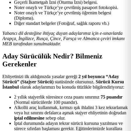
Geçerli İkametgah İzni (Oturma İzni) belgesi.
Noter onaylı ve Türkçe’ye çevrilmiş pasaport fotokopisi.
Noter onaylı ve Türkçe’ye çevrilmiş öğrenim belgesi
(Diploma).
Diğer standart belgeler (Fotoğraf, sağlık raporu vb.)
Yabancı dil desteğine ihtiyaç duyan adaylarımız için e-sınavlarda
Arapça, İngilizce, Rusça, Çince, Farsça ve Almanca çeviri imkanı
MEB tarafından sunulmaktadır.
Aday Sürücülük Nedir? Bilmeniz
Gerekenler
Ehliyetinizi ilk aldığınızda yasalar gereği
2 yıl boyunca “Aday
Sürücü” (Stajyer Sürücü)
statüsünde olursunuz.
Sürücü Kursu
İstanbul
olarak adaylarımızı bu konuda titizlikle bilgilendiriyoruz:
2 yıllık stajyerlik süresince ceza puanı sınırınız
75 puandır
(Normal sürücülerde 100 puandır).
Alkollü araç kullanmak, kırmızı ışık ihlalini 3 kez tekrarlamak
veya hız sınırını defalarca aşmak stajyer ehliyetinin doğrudan
iptal edilmesine
sebep olur.
İptal durumunda adayın tekrar sürücü kursuna yazılması ve
sürece sıfırdan başlaması gerekir. Eğitimlerimizde kurallara