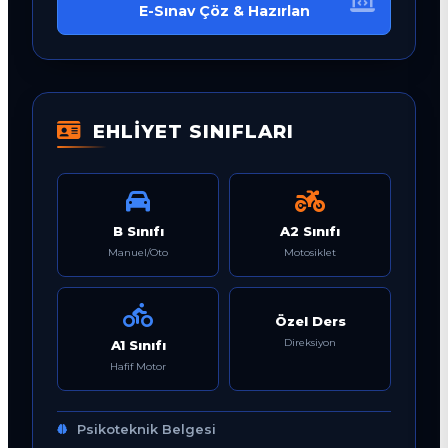
E-Sınav Çöz & Hazırlan
EHLİYET SINIFLARI
B Sınıfı
A2 Sınıfı
Manuel/Oto
Motosiklet
Özel Ders
Direksiyon
A1 Sınıfı
Hafif Motor
Psikoteknik Belgesi