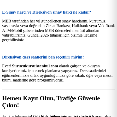
E-Sınav harcı ve Direksiyon sınav harcı ne kadar?
MEB tarafından her yıl güncellenen sınav harçlarını, kursumuz
vasıtasıyla veya doğrudan Ziraat Bankası, Halkbank veya Vakıfbank
ATM/Mobil şubelerinden MEB ödemeleri menüsü altından
yatırabilirsiniz. Güncel 2026 tutarları için bizimle iletişime
geçebilirsiniz.
Direksiyon ders saatlerini ben seçebilir miyim?
Evet!
Surucukursuistanbul.com
olarak çalışan ve okuyan
kursiyerlerimiz için esnek planlama yapıyoruz. Ders saatlerinizi
eğitmenlerimizle ortak uygunluğunuza göre sabah, öğle veya mesai
bitimi saatlerine göre programlıyoruz.
Hemen Kayıt Olun, Trafiğe Güvenle
Çıkın!
Artık ertelemeyin!
Göktürk bölgesinin en iyi sürücü kursu
olan