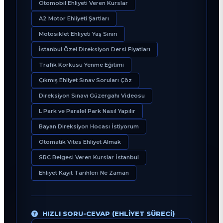
Otomobil Ehliyeti Veren Kurslar
A2 Motor Ehliyeti Şartları
Motosiklet Ehliyeti Yaş Sınırı
İstanbul Özel Direksiyon Dersi Fiyatları
Trafik Korkusu Yenme Eğitimi
Çıkmış Ehliyet Sınav Soruları Çöz
Direksiyon Sınavı Güzergahı Videosu
L Park ve Paralel Park Nasıl Yapılır
Bayan Direksiyon Hocası İstiyorum
Otomatik Vites Ehliyet Almak
SRC Belgesi Veren Kurslar İstanbul
Ehliyet Kayıt Tarihleri Ne Zaman
HIZLI SORU-CEVAP (EHLIYET SÜRECI)