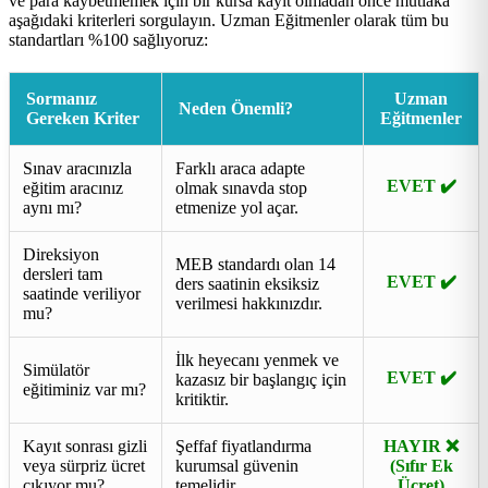
ve para kaybetmemek için bir kursa kayıt olmadan önce mutlaka
aşağıdaki kriterleri sorgulayın. Uzman Eğitmenler olarak tüm bu
standartları %100 sağlıyoruz:
Sormanız
Uzman
Neden Önemli?
Gereken Kriter
Eğitmenler
Sınav aracınızla
Farklı araca adapte
EVET ✔️
eğitim aracınız
olmak sınavda stop
aynı mı?
etmenize yol açar.
Direksiyon
MEB standardı olan 14
dersleri tam
EVET ✔️
ders saatinin eksiksiz
saatinde veriliyor
verilmesi hakkınızdır.
mu?
İlk heyecanı yenmek ve
Simülatör
EVET ✔️
kazasız bir başlangıç için
eğitiminiz var mı?
kritiktir.
Kayıt sonrası gizli
Şeffaf fiyatlandırma
HAYIR ❌
veya sürpriz ücret
kurumsal güvenin
(Sıfır Ek
çıkıyor mu?
temelidir.
Ücret)