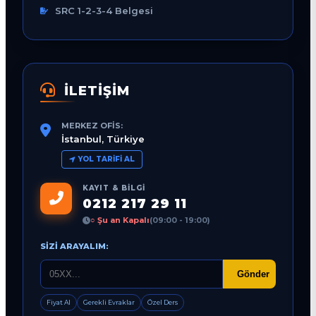
SRC 1-2-3-4 Belgesi
İLETİŞİM
MERKEZ OFIS:
İstanbul, Türkiye
YOL TARIFI AL
KAYIT & BILGI
0212 217 29 11
○ Şu an Kapalı
(09:00 - 19:00)
SIZI ARAYALIM:
Gönder
Fiyat Al
Gerekli Evraklar
Özel Ders