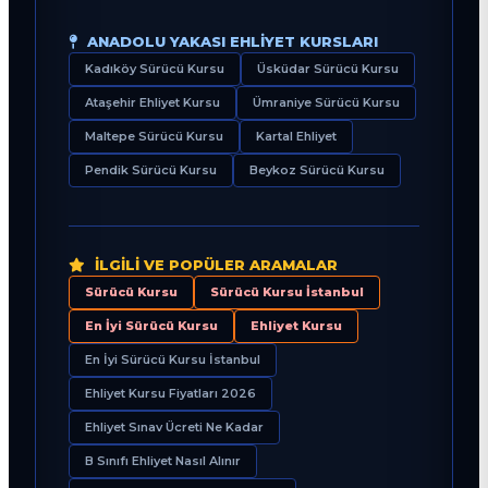
ANADOLU YAKASI EHLIYET KURSLARI
Kadıköy Sürücü Kursu
Üsküdar Sürücü Kursu
Ataşehir Ehliyet Kursu
Ümraniye Sürücü Kursu
Maltepe Sürücü Kursu
Kartal Ehliyet
Pendik Sürücü Kursu
Beykoz Sürücü Kursu
İLGILI VE POPÜLER ARAMALAR
Sürücü Kursu
Sürücü Kursu İstanbul
En İyi Sürücü Kursu
Ehliyet Kursu
En İyi Sürücü Kursu İstanbul
Ehliyet Kursu Fiyatları 2026
Ehliyet Sınav Ücreti Ne Kadar
B Sınıfı Ehliyet Nasıl Alınır