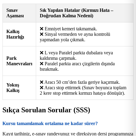
Sınav
Sık Yapılan Hatalar (Kırmızı Hata –
Aşaması
Doğrudan Kalma Nedeni)
❌ Emniyet kemeri takmamak.
Kalkış
❌ Sinyal vermeden ve ayna kontrolü
Hazırlığı
yapmadan yola çıkmak.
❌ L veya Paralel parkta dubalara veya
Park
kaldırıma çarpmak.
Manevraları
❌ Paralel parkta aracı çizgilerin dışında
bırakmak.
❌ Aracı 50 cm’den fazla geriye kaçırmak.
Yokuş
❌ Aracı stop ettirmek (Sınav boyunca toplam
Kalkış
2 kere stop ettirmek kırmızı hataya dönüşür).
Sıkça Sorulan Sorular (SSS)
Kursu tamamlamak ortalama ne kadar sürer?
Kayıt tarihiniz, e-sınav randevunuz ve direksiyon dersi programınıza