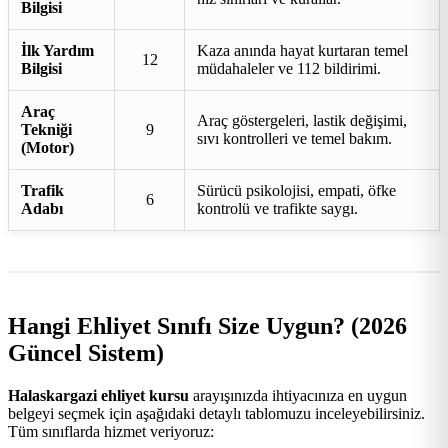
Bilgisi
İlk Yardım
Kaza anında hayat kurtaran temel
12
Bilgisi
müdahaleler ve 112 bildirimi.
Araç
Araç göstergeleri, lastik değişimi,
Tekniği
9
sıvı kontrolleri ve temel bakım.
(Motor)
Trafik
Sürücü psikolojisi, empati, öfke
6
Adabı
kontrolü ve trafikte saygı.
Hangi Ehliyet Sınıfı Size Uygun? (2026
Güncel Sistem)
Halaskargazi ehliyet kursu
arayışınızda ihtiyacınıza en uygun
belgeyi seçmek için aşağıdaki detaylı tablomuzu inceleyebilirsiniz.
Tüm sınıflarda hizmet veriyoruz: