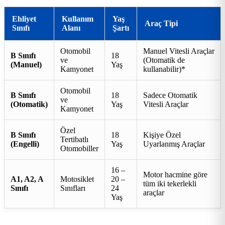
Ehliyet
Kullanım
Yaş
Araç Tipi
Sınıfı
Alanı
Şartı
Otomobil
Manuel Vitesli Araçlar
B Sınıfı
18
ve
(Otomatik de
(Manuel)
Yaş
Kamyonet
kullanabilir)*
Otomobil
B Sınıfı
18
Sadece Otomatik
ve
(Otomatik)
Yaş
Vitesli Araçlar
Kamyonet
Özel
B Sınıfı
18
Kişiye Özel
Tertibatlı
(Engelli)
Yaş
Uyarlanmış Araçlar
Otomobiller
16 –
Motor hacmine göre
A1, A2, A
Motosiklet
20 –
tüm iki tekerlekli
Sınıfı
Sınıfları
24
araçlar
Yaş