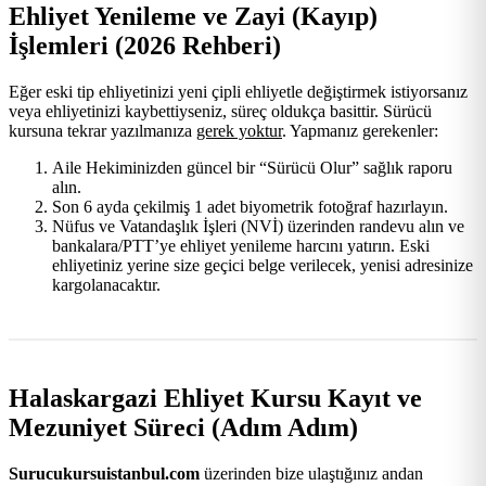
Ehliyet Yenileme ve Zayi (Kayıp)
İşlemleri (2026 Rehberi)
Eğer eski tip ehliyetinizi yeni çipli ehliyetle değiştirmek istiyorsanız
veya ehliyetinizi kaybettiyseniz, süreç oldukça basittir. Sürücü
kursuna tekrar yazılmanıza
gerek yoktur
. Yapmanız gerekenler:
Aile Hekiminizden güncel bir “Sürücü Olur” sağlık raporu
alın.
Son 6 ayda çekilmiş 1 adet biyometrik fotoğraf hazırlayın.
Nüfus ve Vatandaşlık İşleri (NVİ) üzerinden randevu alın ve
bankalara/PTT’ye ehliyet yenileme harcını yatırın. Eski
ehliyetiniz yerine size geçici belge verilecek, yenisi adresinize
kargolanacaktır.
Halaskargazi Ehliyet Kursu Kayıt ve
Mezuniyet Süreci (Adım Adım)
Surucukursuistanbul.com
üzerinden bize ulaştığınız andan