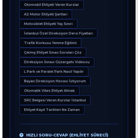
Otomobil Ehliyeti Veren Kurslar
A2 Motor Ehliyeti Şartları
Motosiklet Ehliyeti Yaş Sınırı
İstanbul Özel Direksiyon Dersi Fiyatları
Trafik Korkusu Yenme Eğitimi
Çıkmış Ehliyet Sınav Soruları Çöz
Direksiyon Sınavı Güzergahı Videosu
L Park ve Paralel Park Nasıl Yapılır
Bayan Direksiyon Hocası İstiyorum
Otomatik Vites Ehliyet Almak
SRC Belgesi Veren Kurslar İstanbul
Ehliyet Kayıt Tarihleri Ne Zaman
HIZLI SORU-CEVAP (EHLIYET SÜRECI)