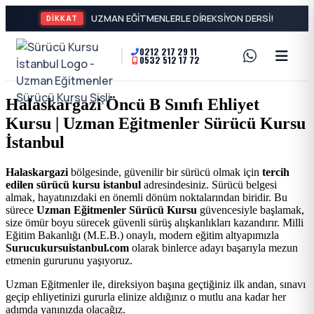
DİKKAT
0212 217 29 11
0532 512 17 72
A2
Sürücü
Motor
Kursu
Halaskargazi Öncü B Sınıfı Ehliyet
Ehliyeti
Kursu | Uzman Eğitmenler Sürücü Kursu
İstanbul
ve
İstanbul
Özel
-
Halaskargazi
bölgesinde, güvenilir bir sürücü olmak için
tercih
edilen sürücü kursu istanbul
adresindesiniz. Sürücü belgesi
Direksiyon
Şişli
almak, hayatınızdaki en önemli dönüm noktalarından biridir. Bu
sürece
Uzman Eğitmenler Sürücü Kursu
güvencesiyle başlamak,
Dersi
size ömür boyu sürecek güvenli sürüş alışkanlıkları kazandırır. Milli
En
Eğitim Bakanlığı (M.E.B.) onaylı, modern eğitim altyapımızla
Surucukursuistanbul.com
olarak binlerce adayı başarıyla mezun
etmenin gururunu yaşıyoruz.
İyi
Uzman Eğitmenler ile, direksiyon başına geçtiğiniz ilk andan, sınavı
geçip ehliyetinizi gururla elinize aldığınız o mutlu ana kadar her
Ehliyet
adımda yanınızda olacağız.