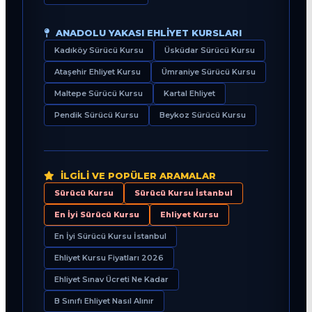
ANADOLU YAKASI EHLIYET KURSLARI
Kadıköy Sürücü Kursu
Üsküdar Sürücü Kursu
Ataşehir Ehliyet Kursu
Ümraniye Sürücü Kursu
Maltepe Sürücü Kursu
Kartal Ehliyet
Pendik Sürücü Kursu
Beykoz Sürücü Kursu
İLGILI VE POPÜLER ARAMALAR
Sürücü Kursu
Sürücü Kursu İstanbul
En İyi Sürücü Kursu
Ehliyet Kursu
En İyi Sürücü Kursu İstanbul
Ehliyet Kursu Fiyatları 2026
Ehliyet Sınav Ücreti Ne Kadar
B Sınıfı Ehliyet Nasıl Alınır