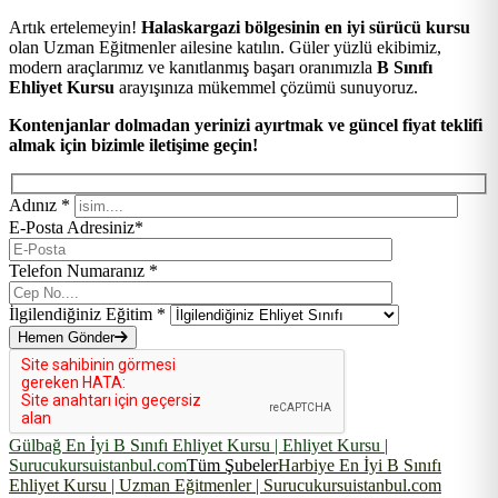
Artık ertelemeyin!
Halaskargazi bölgesinin en iyi sürücü kursu
olan Uzman Eğitmenler ailesine katılın. Güler yüzlü ekibimiz,
modern araçlarımız ve kanıtlanmış başarı oranımızla
B Sınıfı
Ehliyet Kursu
arayışınıza mükemmel çözümü sunuyoruz.
Kontenjanlar dolmadan yerinizi ayırtmak ve güncel fiyat teklifi
almak için bizimle iletişime geçin!
Adınız *
E-Posta Adresiniz*
Telefon Numaranız *
İlgilendiğiniz Eğitim *
Hemen Gönder
Gülbağ En İyi B Sınıfı Ehliyet Kursu | Ehliyet Kursu |
Surucukursuistanbul.com
Tüm Şubeler
Harbiye En İyi B Sınıfı
Ehliyet Kursu | Uzman Eğitmenler | Surucukursuistanbul.com