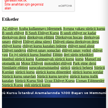
Etiketler
A2 ehliyet
Araba kullanmayı öğrenmek
Avrupa yakası sürücü kursu
B sınıfı ehliyet
B Sınıfı Ehliyet Kursu
B sınıfı ehliyet ne kadar
direksiyon dersi
direksiyon eğitimi
Direksiyon hocası
direksiyon
sınavı
ehliyet
Ehliyet alma süreci
Ehliyeti olana direksiyon dersi
ehliyet kursu
ehliyet kursu kazaları önleme
ehliyet nasıl alınır
Ehliyet randevu
ehliyet sınav sonuçları
ehliyet sınav yerleri
ehliyet
yaşı
En iyi sürücü kursu İstanbul
Eğitim
ileri sürüş teknikleri
istanbul sürücü kursu
Kampanyalı sürücü kursu
kursu
Manuel mi
otomatik mi
Motor Ehliyeti
motosiklet ehliyeti
Park etme dersi
Simülatör eğitimi
surucukursuistanbul
sürücü
sürücü belgesi
Sürücü
Kursları
sürücü kursu
sürücü kursu dönemleri
sürücü kursu sorular
Sürücü kursu sınavları
Sürücü kursu tavsiye
sürücü kursu trafik
kazaları
Sürücü Kursu Şişli
Ucuz Ehliyet Kursu
Uzman Eğitmenler
Sürücü Kursu
şişli sürücü kursu
İstanbul Aramalarında %100 Başarı ve Memnuniyet Oranı