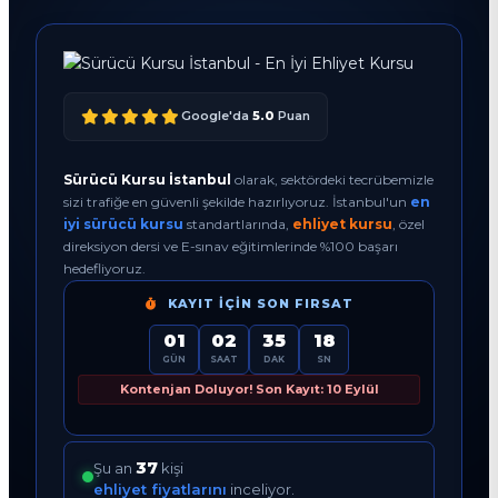
Google'da
5.0
Puan
Sürücü Kursu İstanbul
olarak, sektördeki tecrübemizle
sizi trafiğe en güvenli şekilde hazırlıyoruz. İstanbul'un
en
iyi sürücü kursu
standartlarında,
ehliyet kursu
, özel
direksiyon dersi ve E-sınav eğitimlerinde %100 başarı
hedefliyoruz.
KAYIT İÇIN SON FIRSAT
01
02
35
17
GÜN
SAAT
DAK
SN
Kontenjan Doluyor! Son Kayıt: 10 Eylül
37
Şu an
kişi
ehliyet fiyatlarını
inceliyor.