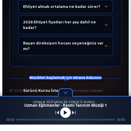
Ehliyet almak ortalama ne kadar sürer?
Eğitim Danışmanı
En Hızlı Sürücü Kursu
2026 Ehliyet fiyatları her şey dahil ne
kadar?
Bugün 07:24
Bayan direksiyon hocası seçeneğiniz var
mı?
Müzikleri başlatmak için ekrana dokunun
©
2026
Sürücü Kursu İstanbul
. Tüm Hakları Saklıdır.
T.C. Milli Eğitim Bakanlığı Onaylı Resmi Eğitim Kurumudur.
UZMAN EĞITMENLER SÜRÜCÜ KURSU
Kodlama ve Tasarım:
Enver Çağlar
1
Uzman Eğitmenler - Resmi Tanıtım Müziği 1
45958
256 BİT SSL
Mezun
00:00
Ara
Konum
00:00