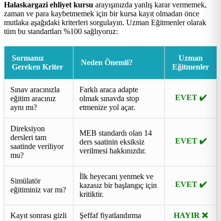
Halaskargazi ehliyet kursu
arayışınızda yanlış karar vermemek,
zaman ve para kaybetmemek için bir kursa kayıt olmadan önce
mutlaka aşağıdaki kriterleri sorgulayın. Uzman Eğitmenler olarak
tüm bu standartları %100 sağlıyoruz:
Sormanız
Uzman
Neden Önemli?
Gereken Kriter
Eğitmenler
Sınav aracınızla
Farklı araca adapte
EVET ✔️
eğitim aracınız
olmak sınavda stop
aynı mı?
etmenize yol açar.
Direksiyon
MEB standardı olan 14
dersleri tam
EVET ✔️
ders saatinin eksiksiz
saatinde veriliyor
verilmesi hakkınızdır.
mu?
İlk heyecanı yenmek ve
Simülatör
EVET ✔️
kazasız bir başlangıç için
eğitiminiz var mı?
kritiktir.
Kayıt sonrası gizli
Şeffaf fiyatlandırma
HAYIR ❌