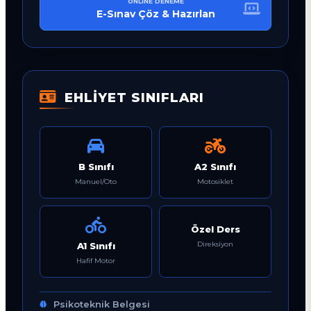
ONLINE DENEME
E-Sınav Çöz & Hazırlan
EHLİYET SINIFLARI
B Sınıfı
A2 Sınıfı
Manuel/Oto
Motosiklet
Özel Ders
Direksiyon
A1 Sınıfı
Hafif Motor
Psikoteknik Belgesi