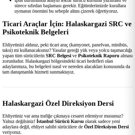
İptal durumunda adayın tekrar sürücü kursuna yazılması ve
sürece sıfırdan başlaması gerekir. Eğitimlerimizde kurallara
uymanın önemini bu sebeple altını çizerek öğretiyoruz.
Ticari Araçlar İçin: Halaskargazi SRC ve
Psikoteknik Belgeleri
Ehliyetinizi aldınız, peki ticari araç (kamyonet, panelvan, minibüs,
taksi) mi kullanacaksınız? Yasalar gereği yük veya yolcu taşımacılığı
yapan tüm sürücülerin
SRC Belgesi
ve
Psikoteknik Raporu
alması
zorunludur. Halaskargazi bölgesindeki ticari hedefleri olan
adaylarımıza, bu belgeleri nasıl ve nereden alacakları konusunda da
tam danışmanlık hizmeti sunmaktayız.
Halaskargazi Özel Direksiyon Dersi
Ehliyetiniz var ama trafiğe çıkmaya cesaret edemiyor musunuz?
Yalnız değilsiniz!
İstanbul Sürücü Kursu
olarak sadece yeni
adaylara değil, ehliyet sahibi sürücülere de
Özel Direksiyon Dersi
veriyoruz.