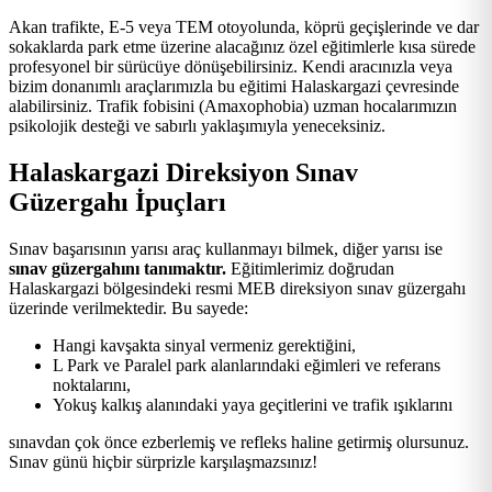
Akan trafikte, E-5 veya TEM otoyolunda, köprü geçişlerinde ve dar
sokaklarda park etme üzerine alacağınız özel eğitimlerle kısa sürede
profesyonel bir sürücüye dönüşebilirsiniz. Kendi aracınızla veya
bizim donanımlı araçlarımızla bu eğitimi Halaskargazi çevresinde
alabilirsiniz. Trafik fobisini (Amaxophobia) uzman hocalarımızın
psikolojik desteği ve sabırlı yaklaşımıyla yeneceksiniz.
Halaskargazi Direksiyon Sınav
Güzergahı İpuçları
Sınav başarısının yarısı araç kullanmayı bilmek, diğer yarısı ise
sınav güzergahını tanımaktır.
Eğitimlerimiz doğrudan
Halaskargazi bölgesindeki resmi MEB direksiyon sınav güzergahı
üzerinde verilmektedir. Bu sayede:
Hangi kavşakta sinyal vermeniz gerektiğini,
L Park ve Paralel park alanlarındaki eğimleri ve referans
noktalarını,
Yokuş kalkış alanındaki yaya geçitlerini ve trafik ışıklarını
sınavdan çok önce ezberlemiş ve refleks haline getirmiş olursunuz.
Sınav günü hiçbir sürprizle karşılaşmazsınız!