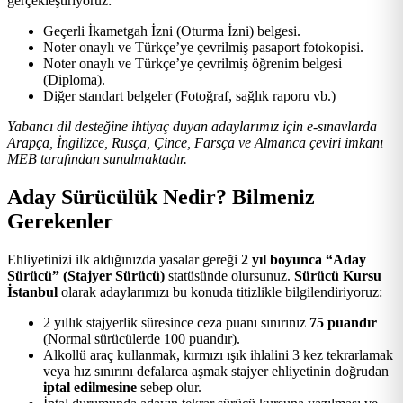
gerçekleştiriyoruz:
Geçerli İkametgah İzni (Oturma İzni) belgesi.
Noter onaylı ve Türkçe’ye çevrilmiş pasaport fotokopisi.
Noter onaylı ve Türkçe’ye çevrilmiş öğrenim belgesi
(Diploma).
Diğer standart belgeler (Fotoğraf, sağlık raporu vb.)
Yabancı dil desteğine ihtiyaç duyan adaylarımız için e-sınavlarda
Arapça, İngilizce, Rusça, Çince, Farsça ve Almanca çeviri imkanı
MEB tarafından sunulmaktadır.
Aday Sürücülük Nedir? Bilmeniz
Gerekenler
Ehliyetinizi ilk aldığınızda yasalar gereği
2 yıl boyunca “Aday
Sürücü” (Stajyer Sürücü)
statüsünde olursunuz.
Sürücü Kursu
İstanbul
olarak adaylarımızı bu konuda titizlikle bilgilendiriyoruz:
2 yıllık stajyerlik süresince ceza puanı sınırınız
75 puandır
(Normal sürücülerde 100 puandır).
Alkollü araç kullanmak, kırmızı ışık ihlalini 3 kez tekrarlamak
veya hız sınırını defalarca aşmak stajyer ehliyetinin doğrudan
iptal edilmesine
sebep olur.