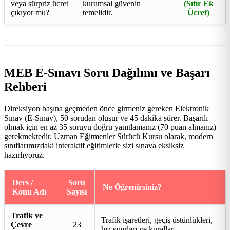
veya sürpriz ücret
kurumsal güvenin
(Sıfır Ek
çıkıyor mu?
temelidir.
Ücret)
MEB E-Sınavı Soru Dağılımı ve Başarı
Rehberi
Direksiyon başına geçmeden önce girmeniz gereken Elektronik
Sınav (E-Sınav), 50 sorudan oluşur ve 45 dakika sürer. Başarılı
olmak için en az 35 soruyu doğru yanıtlamanız (70 puan almanız)
gerekmektedir. Uzman Eğitmenler Sürücü Kursu olarak, modern
sınıflarımızdaki interaktif eğitimlerle sizi sınava eksiksiz
hazırlıyoruz.
Ders /
Soru
Ne Öğrenirsiniz?
Konu Adı
Sayısı
Trafik ve
Trafik işaretleri, geçiş üstünlükleri,
Çevre
23
hız sınırları ve kurallar.