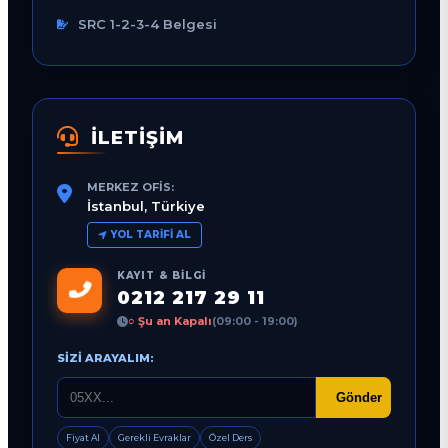
SRC 1-2-3-4 Belgesi
İLETİŞİM
MERKEZ OFIS:
İstanbul, Türkiye
YOL TARIFI AL
KAYIT & BILGI
0212 217 29 11
○ Şu an Kapalı
(09:00 - 19:00)
SIZI ARAYALIM:
Gönder
Fiyat Al
Gerekli Evraklar
Özel Ders