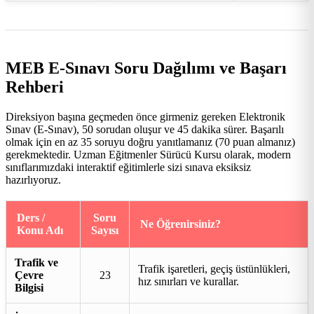
MEB E-Sınavı Soru Dağılımı ve Başarı
Rehberi
Direksiyon başına geçmeden önce girmeniz gereken Elektronik
Sınav (E-Sınav), 50 sorudan oluşur ve 45 dakika sürer. Başarılı
olmak için en az 35 soruyu doğru yanıtlamanız (70 puan almanız)
gerekmektedir. Uzman Eğitmenler Sürücü Kursu olarak, modern
sınıflarımızdaki interaktif eğitimlerle sizi sınava eksiksiz
hazırlıyoruz.
Ders /
Soru
Ne Öğrenirsiniz?
Konu Adı
Sayısı
Trafik ve
Trafik işaretleri, geçiş üstünlükleri,
Çevre
23
hız sınırları ve kurallar.
Bilgisi