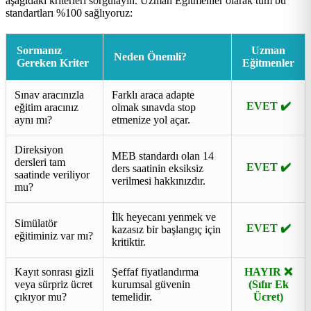
aşağıdaki kriterleri sorgulayın. Uzman Eğitmenler olarak tüm bu
standartları %100 sağlıyoruz:
Sormanız
Uzman
Neden Önemli?
Gereken Kriter
Eğitmenler
Sınav aracınızla
Farklı araca adapte
EVET ✔️
eğitim aracınız
olmak sınavda stop
aynı mı?
etmenize yol açar.
Direksiyon
MEB standardı olan 14
dersleri tam
EVET ✔️
ders saatinin eksiksiz
saatinde veriliyor
verilmesi hakkınızdır.
mu?
İlk heyecanı yenmek ve
Simülatör
EVET ✔️
kazasız bir başlangıç için
eğitiminiz var mı?
kritiktir.
Kayıt sonrası gizli
Şeffaf fiyatlandırma
HAYIR ❌
veya sürpriz ücret
kurumsal güvenin
(Sıfır Ek
çıkıyor mu?
temelidir.
Ücret)