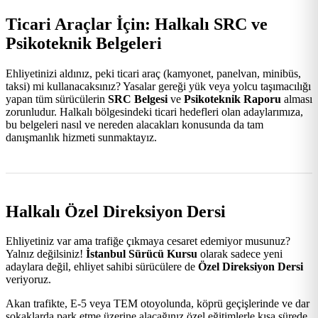
Ticari Araçlar İçin: Halkalı SRC ve
Psikoteknik Belgeleri
Ehliyetinizi aldınız, peki ticari araç (kamyonet, panelvan, minibüs,
taksi) mi kullanacaksınız? Yasalar gereği yük veya yolcu taşımacılığı
yapan tüm sürücülerin
SRC Belgesi
ve
Psikoteknik Raporu
alması
zorunludur. Halkalı bölgesindeki ticari hedefleri olan adaylarımıza,
bu belgeleri nasıl ve nereden alacakları konusunda da tam
danışmanlık hizmeti sunmaktayız.
Halkalı Özel Direksiyon Dersi
Ehliyetiniz var ama trafiğe çıkmaya cesaret edemiyor musunuz?
Yalnız değilsiniz!
İstanbul Sürücü Kursu
olarak sadece yeni
adaylara değil, ehliyet sahibi sürücülere de
Özel Direksiyon Dersi
veriyoruz.
Akan trafikte, E-5 veya TEM otoyolunda, köprü geçişlerinde ve dar
sokaklarda park etme üzerine alacağınız özel eğitimlerle kısa sürede