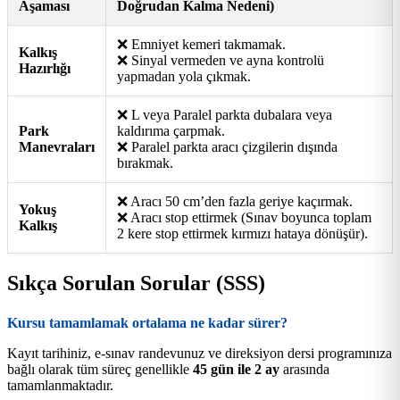
Aşaması
Doğrudan Kalma Nedeni)
❌ Emniyet kemeri takmamak.
Kalkış
❌ Sinyal vermeden ve ayna kontrolü
Hazırlığı
yapmadan yola çıkmak.
❌ L veya Paralel parkta dubalara veya
Park
kaldırıma çarpmak.
Manevraları
❌ Paralel parkta aracı çizgilerin dışında
bırakmak.
❌ Aracı 50 cm’den fazla geriye kaçırmak.
Yokuş
❌ Aracı stop ettirmek (Sınav boyunca toplam
Kalkış
2 kere stop ettirmek kırmızı hataya dönüşür).
Sıkça Sorulan Sorular (SSS)
Kursu tamamlamak ortalama ne kadar sürer?
Kayıt tarihiniz, e-sınav randevunuz ve direksiyon dersi programınıza
bağlı olarak tüm süreç genellikle
45 gün ile 2 ay
arasında
tamamlanmaktadır.