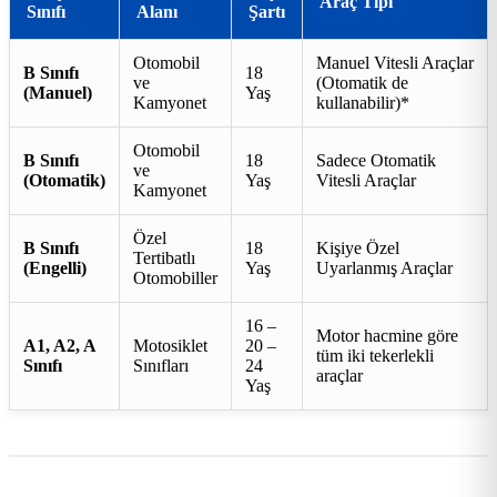
Araç Tipi
Sınıfı
Alanı
Şartı
Otomobil
Manuel Vitesli Araçlar
B Sınıfı
18
ve
(Otomatik de
(Manuel)
Yaş
Kamyonet
kullanabilir)*
Otomobil
B Sınıfı
18
Sadece Otomatik
ve
(Otomatik)
Yaş
Vitesli Araçlar
Kamyonet
Özel
B Sınıfı
18
Kişiye Özel
Tertibatlı
(Engelli)
Yaş
Uyarlanmış Araçlar
Otomobiller
16 –
Motor hacmine göre
A1, A2, A
Motosiklet
20 –
tüm iki tekerlekli
Sınıfı
Sınıfları
24
araçlar
Yaş