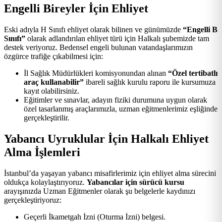
Engelli Bireyler İçin Ehliyet
Eski adıyla H Sınıfı ehliyet olarak bilinen ve günümüzde
“Engelli B
Sınıfı”
olarak adlandırılan ehliyet türü için Halkalı şubemizde tam
destek veriyoruz. Bedensel engeli bulunan vatandaşlarımızın
özgürce trafiğe çıkabilmesi için:
İl Sağlık Müdürlükleri komisyonundan alınan
“Özel tertibatlı
araç kullanabilir”
ibareli sağlık kurulu raporu ile kursumuza
kayıt olabilirsiniz.
Eğitimler ve sınavlar, adayın fiziki durumuna uygun olarak
özel tasarlanmış araçlarımızla, uzman eğitmenlerimiz eşliğinde
gerçekleştirilir.
Yabancı Uyruklular İçin Halkalı Ehliyet
Alma İşlemleri
İstanbul’da yaşayan yabancı misafirlerimiz için ehliyet alma sürecini
oldukça kolaylaştırıyoruz.
Yabancılar için sürücü kursu
arayışınızda Uzman Eğitmenler olarak şu belgelerle kaydınızı
gerçekleştiriyoruz:
Geçerli İkametgah İzni (Oturma İzni) belgesi.