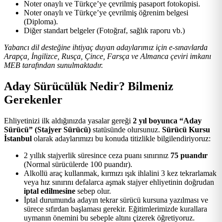
Noter onaylı ve Türkçe’ye çevrilmiş pasaport fotokopisi.
Noter onaylı ve Türkçe’ye çevrilmiş öğrenim belgesi
(Diploma).
Diğer standart belgeler (Fotoğraf, sağlık raporu vb.)
Yabancı dil desteğine ihtiyaç duyan adaylarımız için e-sınavlarda
Arapça, İngilizce, Rusça, Çince, Farsça ve Almanca çeviri imkanı
MEB tarafından sunulmaktadır.
Aday Sürücülük Nedir? Bilmeniz
Gerekenler
Ehliyetinizi ilk aldığınızda yasalar gereği
2 yıl boyunca “Aday
Sürücü” (Stajyer Sürücü)
statüsünde olursunuz.
Sürücü Kursu
İstanbul
olarak adaylarımızı bu konuda titizlikle bilgilendiriyoruz:
2 yıllık stajyerlik süresince ceza puanı sınırınız
75 puandır
(Normal sürücülerde 100 puandır).
Alkollü araç kullanmak, kırmızı ışık ihlalini 3 kez tekrarlamak
veya hız sınırını defalarca aşmak stajyer ehliyetinin doğrudan
iptal edilmesine
sebep olur.
İptal durumunda adayın tekrar sürücü kursuna yazılması ve
sürece sıfırdan başlaması gerekir. Eğitimlerimizde kurallara
uymanın önemini bu sebeple altını çizerek öğretiyoruz.