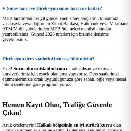
E-Sınav harcı ve Direksiyon sınav harcı ne kadar?
MEB tarafından her yıl güncellenen sınav harçlarını, kursumuz
vasıtasıyla veya doğrudan Ziraat Bankası, Halkbank veya Vakıfbank
ATM/Mobil şubelerinden MEB ödemeleri menüsü altından
yatırabilirsiniz. Güncel 2026 tutarları için bizimle iletişime
geçebilirsiniz.
Direksiyon ders saatlerini ben seçebilir miyim?
Evet!
Surucukursuistanbul.com
olarak çalışan ve okuyan
kursiyerlerimiz için esnek planlama yapıyoruz. Ders saatlerinizi
eğitmenlerimizle ortak uygunluğunuza göre sabah, öğle veya mesai
bitimi saatlerine göre programlıyoruz.
Hemen Kayıt Olun, Trafiğe Güvenle
Çıkın!
Artık ertelemeyin!
Halkalı bölgesinin en iyi sürücü kursu
olan
Uzman Eğitmenler ailesine katılın. Güler yüzlü ekibimiz, modern