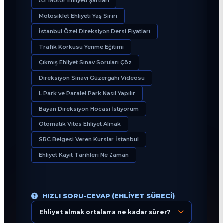
A2 Motor Ehliyeti Şartları
Motosiklet Ehliyeti Yaş Sınırı
İstanbul Özel Direksiyon Dersi Fiyatları
Trafik Korkusu Yenme Eğitimi
Çıkmış Ehliyet Sınav Soruları Çöz
Direksiyon Sınavı Güzergahı Videosu
L Park ve Paralel Park Nasıl Yapılır
Bayan Direksiyon Hocası İstiyorum
Otomatik Vites Ehliyet Almak
SRC Belgesi Veren Kurslar İstanbul
Ehliyet Kayıt Tarihleri Ne Zaman
HIZLI SORU-CEVAP (EHLIYET SÜRECI)
Ehliyet almak ortalama ne kadar sürer?
Eğitim Danışmanı
En Hızlı Sürücü Kursu