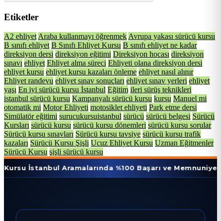
Etiketler
A2 ehliyet
Araba kullanmayı öğrenmek
Avrupa yakası sürücü kursu
B sınıfı ehliyet
B Sınıfı Ehliyet Kursu
B sınıfı ehliyet ne kadar
direksiyon dersi
direksiyon eğitimi
Direksiyon hocası
direksiyon
sınavı
ehliyet
Ehliyet alma süreci
Ehliyeti olana direksiyon dersi
ehliyet kursu
ehliyet kursu kazaları önleme
ehliyet nasıl alınır
Ehliyet randevu
ehliyet sınav sonuçları
ehliyet sınav yerleri
ehliyet
yaşı
En iyi sürücü kursu İstanbul
Eğitim
ileri sürüş teknikleri
istanbul sürücü kursu
Kampanyalı sürücü kursu
kursu
Manuel mi
otomatik mi
Motor Ehliyeti
motosiklet ehliyeti
Park etme dersi
Simülatör eğitimi
surucukursuistanbul
sürücü
sürücü belgesi
Sürücü
Kursları
sürücü kursu
sürücü kursu dönemleri
sürücü kursu sorular
Sürücü kursu sınavları
Sürücü kursu tavsiye
sürücü kursu trafik
kazaları
Sürücü Kursu Şişli
Ucuz Ehliyet Kursu
Uzman Eğitmenler
Sürücü Kursu
şişli sürücü kursu
tanbul Aramalarında %100 Başarı ve Memnuniyet Oranı