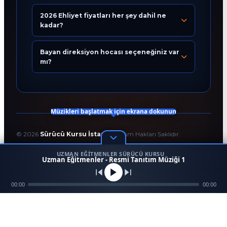
2026 Ehliyet fiyatları her şey dahil ne
kadar?
Bugün 23:32
Bayan direksiyon hocası seçeneğiniz var
mı?
Müzikleri başlatmak için ekrana dokunun
©
2026
Sürücü Kursu İstanbul
. Tüm Hakları Saklıdır.
T.C. Milli Eğitim Bakanlığı Onaylı Resmi Eğitim Kurumudur.
UZMAN EĞITMENLER SÜRÜCÜ KURSU
Kodlama ve Tasarım:
Enver Çağlar
1
Uzman Eğitmenler - Resmi Tanıtım Müziği 1
45958
256 BİT SSL
Mezun
00:00
Ara
Konum
00:00