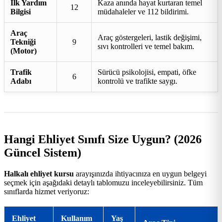
İlk Yardım
Kaza anında hayat kurtaran temel
12
Bilgisi
müdahaleler ve 112 bildirimi.
Araç
Araç göstergeleri, lastik değişimi,
Tekniği
9
sıvı kontrolleri ve temel bakım.
(Motor)
Trafik
Sürücü psikolojisi, empati, öfke
6
Adabı
kontrolü ve trafikte saygı.
Hangi Ehliyet Sınıfı Size Uygun? (2026
Güncel Sistem)
Halkalı ehliyet kursu
arayışınızda ihtiyacınıza en uygun belgeyi
seçmek için aşağıdaki detaylı tablomuzu inceleyebilirsiniz. Tüm
sınıflarda hizmet veriyoruz:
Ehliyet
Kullanım
Yaş