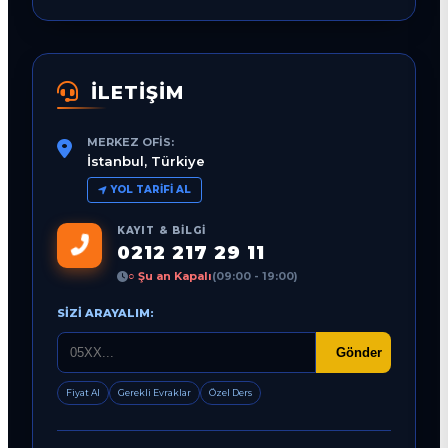
İLETİŞİM
MERKEZ OFIS:
İstanbul, Türkiye
YOL TARIFI AL
KAYIT & BILGI
0212 217 29 11
○ Şu an Kapalı
(09:00 - 19:00)
SIZI ARAYALIM:
Gönder
Fiyat Al
Gerekli Evraklar
Özel Ders