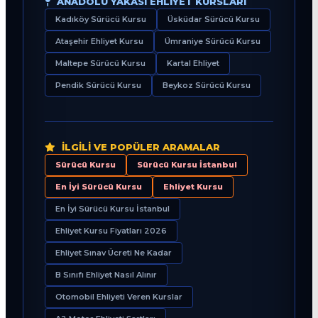
ANADOLU YAKASI EHLIYET KURSLARI
Kadıköy Sürücü Kursu
Üsküdar Sürücü Kursu
Ataşehir Ehliyet Kursu
Ümraniye Sürücü Kursu
Maltepe Sürücü Kursu
Kartal Ehliyet
Pendik Sürücü Kursu
Beykoz Sürücü Kursu
İLGILI VE POPÜLER ARAMALAR
Sürücü Kursu
Sürücü Kursu İstanbul
En İyi Sürücü Kursu
Ehliyet Kursu
En İyi Sürücü Kursu İstanbul
Ehliyet Kursu Fiyatları 2026
Ehliyet Sınav Ücreti Ne Kadar
B Sınıfı Ehliyet Nasıl Alınır
Otomobil Ehliyeti Veren Kurslar