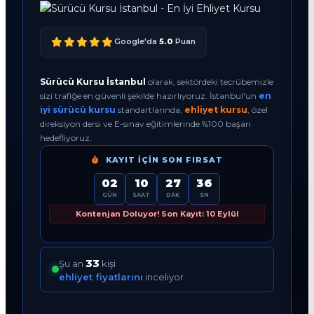
Google'da
5.0
Puan
Sürücü Kursu İstanbul
olarak, sektördeki tecrübemizle
sizi trafiğe en güvenli şekilde hazırlıyoruz. İstanbul'un
en
iyi sürücü kursu
standartlarında,
ehliyet kursu
, özel
direksiyon dersi ve E-sınav eğitimlerinde %100 başarı
hedefliyoruz.
KAYIT İÇIN SON FIRSAT
02
10
27
35
GÜN
SAAT
DAK
SN
Kontenjan Doluyor! Son Kayıt: 10 Eylül
33
Şu an
kişi
ehliyet fiyatlarını
inceliyor.