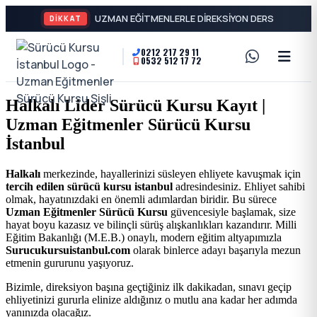
DİKKAT
0212 217 29 11
0532 512 17 72
A2
Sürücü
Motor
Kursu
Halkalı Lider Sürücü Kursu Kayıt |
Ehliyeti
Uzman Eğitmenler Sürücü Kursu
İstanbul
ve
İstanbul
Özel
-
Halkalı
merkezinde, hayallerinizi süsleyen ehliyete kavuşmak için
tercih edilen sürücü kursu istanbul
adresindesiniz. Ehliyet sahibi
Direksiyon
Şişli
olmak, hayatınızdaki en önemli adımlardan biridir. Bu sürece
Uzman Eğitmenler Sürücü Kursu
güvencesiyle başlamak, size
Dersi
hayat boyu kazasız ve bilinçli sürüş alışkanlıkları kazandırır. Milli
En
Eğitim Bakanlığı (M.E.B.) onaylı, modern eğitim altyapımızla
Surucukursuistanbul.com
olarak binlerce adayı başarıyla mezun
etmenin gururunu yaşıyoruz.
İyi
Bizimle, direksiyon başına geçtiğiniz ilk dakikadan, sınavı geçip
ehliyetinizi gururla elinize aldığınız o mutlu ana kadar her adımda
Ehliyet
yanınızda olacağız.