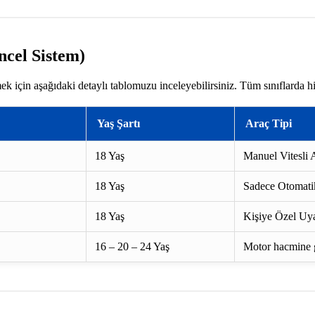
ncel Sistem)
k için aşağıdaki detaylı tablomuzu inceleyebilirsiniz. Tüm sınıflarda h
Yaş Şartı
Araç Tipi
18 Yaş
Manuel Vitesli A
18 Yaş
Sadece Otomatik
18 Yaş
Kişiye Özel Uya
16 – 20 – 24 Yaş
Motor hacmine gö