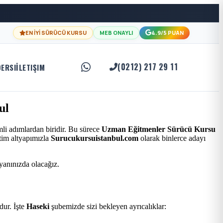
EN İYİ SÜRÜCÜ KURSU
MEB ONAYLI
4.9/5 PUAN
(0212) 217 29 11
DERSI
İLETIŞIM
ul
li adımlardan biridir. Bu sürece
Uzman Eğitmenler Sürücü Kursu
itim altyapımızla
Surucukursuistanbul.com
olarak binlerce adayı
 yanınızda olacağız.
ur. İşte
Haseki
şubemizde sizi bekleyen ayrıcalıklar: