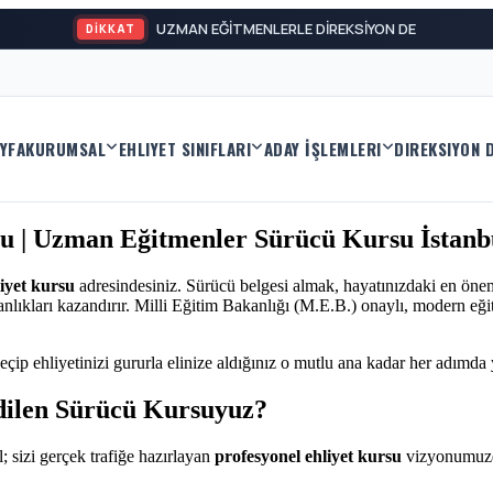
U
DİKKAT
YFA
KURUMSAL
EHLIYET SINIFLARI
ADAY İŞLEMLERI
DIREKSIYON 
su | Uzman Eğitmenler Sürücü Kursu İstanb
liyet kursu
adresindesiniz. Sürücü belgesi almak, hayatınızdaki en önem
anlıkları kazandırır. Milli Eğitim Bakanlığı (M.E.B.) onaylı, modern eğ
eçip ehliyetinizi gururla elinize aldığınız o mutlu ana kadar her adımda
dilen Sürücü Kursuyuz?
; sizi gerçek trafiğe hazırlayan
profesyonel ehliyet kursu
vizyonumuzd