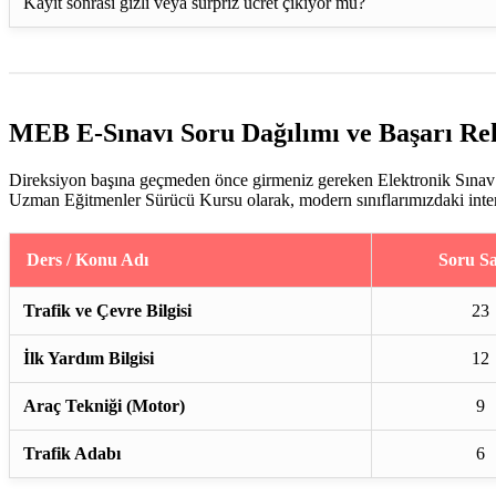
Kayıt sonrası gizli veya sürpriz ücret çıkıyor mu?
MEB E-Sınavı Soru Dağılımı ve Başarı Re
Direksiyon başına geçmeden önce girmeniz gereken Elektronik Sınav (
Uzman Eğitmenler Sürücü Kursu olarak, modern sınıflarımızdaki interakt
Ders / Konu Adı
Soru Sa
Trafik ve Çevre Bilgisi
23
İlk Yardım Bilgisi
12
Araç Tekniği (Motor)
9
Trafik Adabı
6