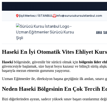
Şişli Merkez / İSTANBUL
info@surucukursuistanbul.com
ANA SA
A2
Sürücü
Motor
Kursu
Haseki En İyi Otomatik Vites Ehliyet Kur
Ehliyeti
İstanbul
ve
Haseki
bölgesinde, güvenilir bir sürücü olmak için
bölgenin lider eh
güvencesiyle başlamak, size hayat boyu kazasız ve bilinçli sürüş alışk
Özel
-
başarıyla mezun etmenin gururunu yaşıyoruz.
Direksiyon
Uzman Eğitmenler ile, direksiyon başına geçtiğiniz ilk andan, sınavı g
Şişli
Dersi
Neden Haseki Bölgesinin En Çok Tercih E
En
Bizi diğerlerinden ayıran, sadece yüksek sınav başarı oranlarımız değil
İyi