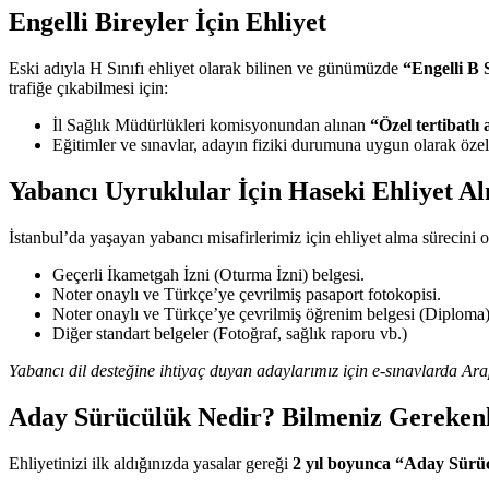
Engelli Bireyler İçin Ehliyet
Eski adıyla H Sınıfı ehliyet olarak bilinen ve günümüzde
“Engelli B S
trafiğe çıkabilmesi için:
İl Sağlık Müdürlükleri komisyonundan alınan
“Özel tertibatlı
Eğitimler ve sınavlar, adayın fiziki durumuna uygun olarak özel 
Yabancı Uyruklular İçin Haseki Ehliyet Al
İstanbul’da yaşayan yabancı misafirlerimiz için ehliyet alma sürecini 
Geçerli İkametgah İzni (Oturma İzni) belgesi.
Noter onaylı ve Türkçe’ye çevrilmiş pasaport fotokopisi.
Noter onaylı ve Türkçe’ye çevrilmiş öğrenim belgesi (Diploma)
Diğer standart belgeler (Fotoğraf, sağlık raporu vb.)
Yabancı dil desteğine ihtiyaç duyan adaylarımız için e-sınavlarda A
Aday Sürücülük Nedir? Bilmeniz Gereken
Ehliyetinizi ilk aldığınızda yasalar gereği
2 yıl boyunca “Aday Sürü