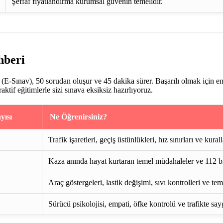
Şeffaf fiyatlandırma kurumsal güvenin temelidir.
hberi
E-Sınav), 50 sorudan oluşur ve 45 dakika sürer. Başarılı olmak için e
if eğitimlerle sizi sınava eksiksiz hazırlıyoruz.
yısı
Ne Öğrenirsiniz?
Trafik işaretleri, geçiş üstünlükleri, hız sınırları ve kurall
Kaza anında hayat kurtaran temel müdahaleler ve 112 bi
Araç göstergeleri, lastik değişimi, sıvı kontrolleri ve te
Sürücü psikolojisi, empati, öfke kontrolü ve trafikte say