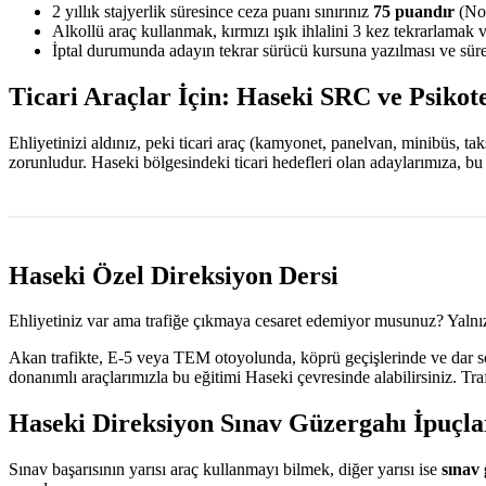
2 yıllık stajyerlik süresince ceza puanı sınırınız
75 puandır
(Nor
Alkollü araç kullanmak, kırmızı ışık ihlalini 3 kez tekrarlamak 
İptal durumunda adayın tekrar sürücü kursuna yazılması ve sürec
Ticari Araçlar İçin: Haseki SRC ve Psikot
Ehliyetinizi aldınız, peki ticari araç (kamyonet, panelvan, minibüs, t
zorunludur. Haseki bölgesindeki ticari hedefleri olan adaylarımıza, b
Haseki Özel Direksiyon Dersi
Ehliyetiniz var ama trafiğe çıkmaya cesaret edemiyor musunuz? Yalnız
Akan trafikte, E-5 veya TEM otoyolunda, köprü geçişlerinde ve dar sok
donanımlı araçlarımızla bu eğitimi Haseki çevresinde alabilirsiniz. Tr
Haseki Direksiyon Sınav Güzergahı İpuçla
Sınav başarısının yarısı araç kullanmayı bilmek, diğer yarısı ise
sınav 