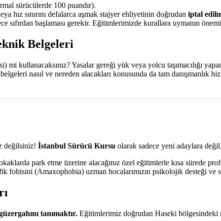
mal sürücülerde 100 puandır).
veya hız sınırını defalarca aşmak stajyer ehliyetinin doğrudan
iptal edil
e sıfırdan başlaması gerekir. Eğitimlerimizde kurallara uymanın önemin
eknik Belgeleri
aksi) mi kullanacaksınız? Yasalar gereği yük veya yolcu taşımacılığı yap
u belgeleri nasıl ve nereden alacakları konusunda da tam danışmanlık hi
 değilsiniz!
İstanbul Sürücü Kursu
olarak sadece yeni adaylara değil,
aklarda park etme üzerine alacağınız özel eğitimlerle kısa sürede prof
afik fobisini (Amaxophobia) uzman hocalarımızın psikolojik desteği ve s
rı
güzergahını tanımaktır.
Eğitimlerimiz doğrudan Haseki bölgesindeki 