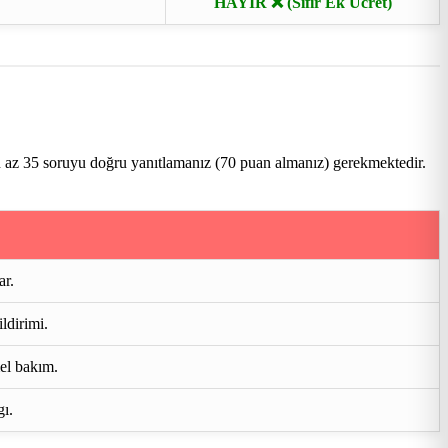
HAYIR ❌ (Sıfır Ek Ücret)
n az 35 soruyu doğru yanıtlamanız (70 puan almanız) gerekmektedir.
ar.
ldirimi.
mel bakım.
gı.