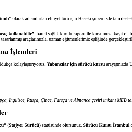
ınıfı”
olarak adlandırılan ehliyet türü için Haseki şubemizde tam dest
 araç kullanabilir”
ibareli sağlık kurulu raporu ile kursumuza kayıt olabi
tasarlanmış araçlarımızla, uzman eğitmenlerimiz eşliğinde gerçekleştiril
ma İşlemleri
oldukça kolaylaştırıyoruz.
Yabancılar için sürücü kursu
arayışınızda U
.
rapça, İngilizce, Rusça, Çince, Farsça ve Almanca çeviri imkanı MEB ta
ler
cü” (Stajyer Sürücü)
statüsünde olursunuz.
Sürücü Kursu İstanbul
o