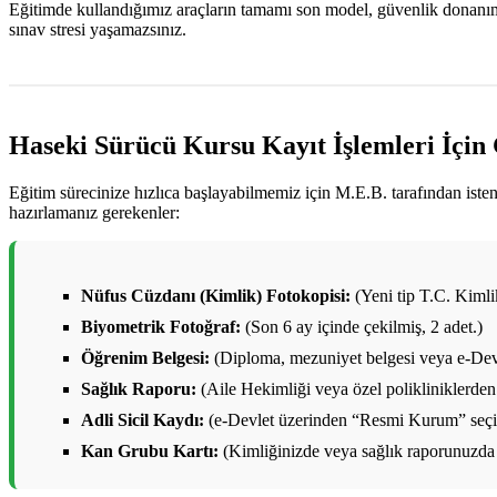
Eğitimde kullandığımız araçların tamamı son model, güvenlik donanımlar
sınav stresi yaşamazsınız.
Haseki Sürücü Kursu Kayıt İşlemleri İçin
Eğitim sürecinize hızlıca başlayabilmemiz için M.E.B. tarafından ist
hazırlamanız gerekenler:
Nüfus Cüzdanı (Kimlik) Fotokopisi:
(Yeni tip T.C. Kimlik 
Biyometrik Fotoğraf:
(Son 6 ay içinde çekilmiş, 2 adet.)
Öğrenim Belgesi:
(Diploma, mezuniyet belgesi veya e-Devl
Sağlık Raporu:
(Aile Hekimliği veya özel polikliniklerden 
Adli Sicil Kaydı:
(e-Devlet üzerinden “Resmi Kurum” seçile
Kan Grubu Kartı:
(Kimliğinizde veya sağlık raporunuzda 