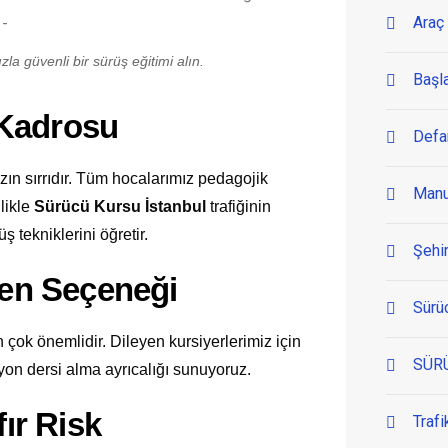
Araç 
la güvenli bir sürüş eğitimi alın.
Başl
 Kadrosu
Defa
n sırrıdır. Tüm hocalarımız pedagojik
Manu
llikle
Sürücü Kursu İstanbul
trafiğinin
ş tekniklerini öğretir.
Şehir
men Seçeneği
Sürü
 çok önemlidir. Dileyen kursiyerlerimiz için
SÜR
yon dersi alma ayrıcalığı sunuyoruz.
fır Risk
Trafi