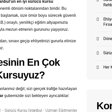
tanbul’un en iyi sürücü kursu
Rehb
önemli dönüm noktalarından biridir. Bu
başlamak, size ömür boyu sürecek güvenli
Ehliy
.B.) onaylı, yenilikçi eğitim altyapımızla
Fırsa
ıyla mezun etmenin gururunu yaşıyoruz.
Döne
an, sınavı geçip ehliyetinizi gururla elinize
ız.
Sürüş
sinin En Çok
Her K
 Kursuyuz?
larımız değil; sizi gerçek trafiğe hazırlayan
ar
şubemizde sizi bekleyen ayrıcalıklar:
Kon