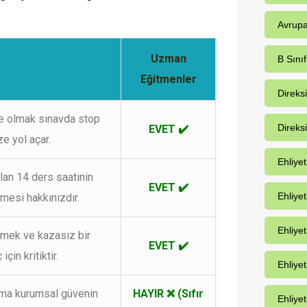
Avrupa
Uzman
B Sınıf
Eğitmenler
Direks
te olmak sınavda stop
Direks
EVET ✔️
e yol açar.
Ehliye
an 14 ders saatinin
EVET ✔️
Ehliye
lmesi hakkınızdır.
Ehliyet
nmek ve kazasız bir
EVET ✔️
için kritiktir.
Ehliye
rma kurumsal güvenin
HAYIR ❌ (Sıfır
Ehliyet