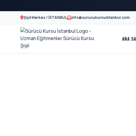
Şişli Merkez / İSTANBUL
info@surucukursuistanbul.com
ANA SA
Sürücü
A2
Motor
Kursu
Ehliyeti
İstanbul
Ve
-
Özel
Şişli
Direksiyon
En