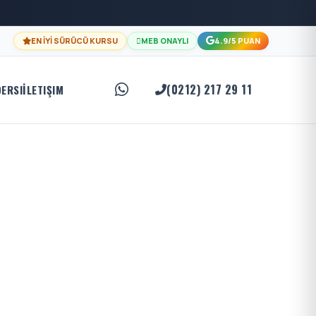
EN İYİ SÜRÜCÜ KURSU
MEB ONAYLI
4.9/5 PUAN
(0212) 217 29 11
DERSI
İLETIŞIM