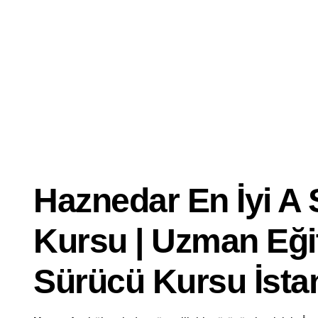
Dersi
İyi
Ehliyet
Kursu
Haznedar En İyi A S
Kursu | Uzman Eği
Sürücü Kursu İsta