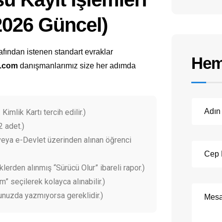
(2026 Güncel)
afından istenen standart evraklar
Hem
l.com
danışmanlarımız size her adımda
 Kimlik Kartı tercih edilir.)
2 adet.)
eya e-Devlet üzerinden alınan öğrenci
klerden alınmış “Sürücü Olur” ibareli rapor.)
 seçilerek kolayca alınabilir.)
unuzda yazmıyorsa gereklidir.)