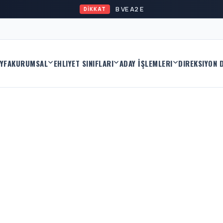
B VE A2 EHLİYET KAYITL
DİKKAT
YFA
KURUMSAL
EHLIYET SINIFLARI
ADAY İŞLEMLERI
DIREKSIYON 