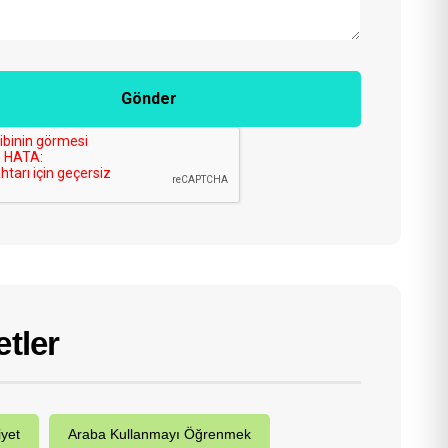
Gönder
etler
iyet
Araba Kullanmayı Öğrenmek