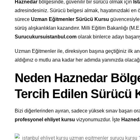
Haznedar
bölgesinde, güvenilir bir sürücü olmak için
İs
adresindesiniz. Sürücü belgesi almak, hayatınızdaki en 
sürece
Uzman Eğitmenler Sürücü Kursu
güvencesiyle 
sürüş alışkanlıkları kazandırır. Milli Eğitim Bakanlığı (M.E
Surucukursuistanbul.com
olarak binlerce adayı başar
Uzman Eğitmenler ile, direksiyon başına geçtiğiniz ilk and
aldığınız o mutlu ana kadar her adımda yanınızda olacağ
Neden Haznedar Bölge
Tercih Edilen Sürücü
Bizi diğerlerinden ayıran, sadece yüksek sınav başarı oran
profesyonel ehliyet kursu
vizyonumuzdur. İşte
Hazned