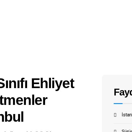
ınıfı Ehliyet
Fayd
tmenler
nbul
İsta
Sürüc