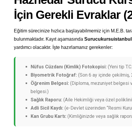
İçin Gerekli Evraklar 
Eğitim sürecinize hızlıca başlayabilmemiz için M.E.B. tar
bulunmaktadır. Kayıt aşamasında
Surucukursuistanbu
yardımcı olacaktır. İşte hazırlamanız gerekenler:
Nüfus Cüzdanı (Kimlik) Fotokopisi:
(Yeni tip T.C.
Biyometrik Fotoğraf:
(Son 6 ay içinde çekilmiş, 
Öğrenim Belgesi:
(Diploma, mezuniyet belgesi v
belgesi.)
Sağlık Raporu:
(Aile Hekimliği veya özel poliklini
Adli Sicil Kaydı:
(e-Devlet üzerinden “Resmi Kurum”
Kan Grubu Kartı:
(Kimliğinizde veya sağlık rapor