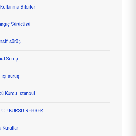
Kullanma Bilgileri
angıç Sürücüsü
nsif sürüş
el Sürüş
 içi sürüş
cü Kursu İstanbul
ÜCÜ KURSU REHBER
k Kuralları