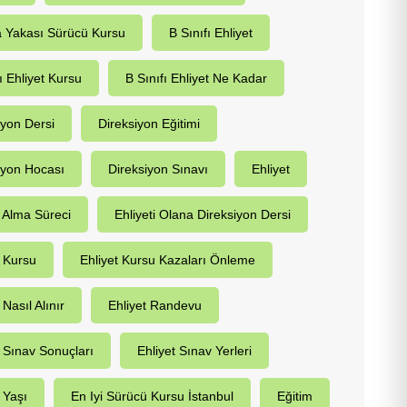
 Yakası Sürücü Kursu
B Sınıfı Ehliyet
ı Ehliyet Kursu
B Sınıfı Ehliyet Ne Kadar
iyon Dersi
Direksiyon Eğitimi
iyon Hocası
Direksiyon Sınavı
Ehliyet
t Alma Süreci
Ehliyeti Olana Direksiyon Dersi
t Kursu
Ehliyet Kursu Kazaları Önleme
 Nasıl Alınır
Ehliyet Randevu
t Sınav Sonuçları
Ehliyet Sınav Yerleri
 Yaşı
En Iyi Sürücü Kursu İstanbul
Eğitim