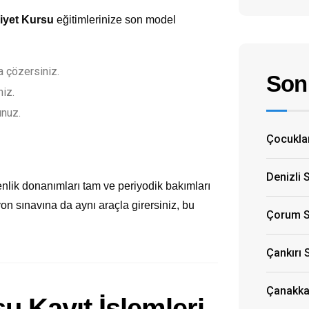
liyet Kursu
eğitimlerinize son model
 çözersiniz.
Son 
niz.
unuz.
Çocuklar
Denizli 
nlik donanımları tam ve periyodik bakımları
yon sınavına da aynı araçla girersiniz, bu
Çorum S
Çankırı 
Çanakkal
 Kayıt İşlemleri