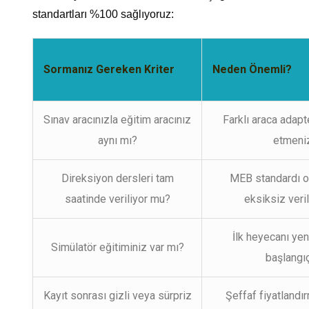
standartları %100 sağlıyoruz:
Sormanız Gereken Kriter
Neden Önemli?
Sınav aracınızla eğitim aracınız
Farklı araca adap
aynı mı?
etmeniz
Direksiyon dersleri tam
MEB standardı ol
saatinde veriliyor mu?
eksiksiz veri
İlk heyecanı ye
Simülatör eğitiminiz var mı?
başlangıç 
Kayıt sonrası gizli veya sürpriz
Şeffaf fiyatlandı