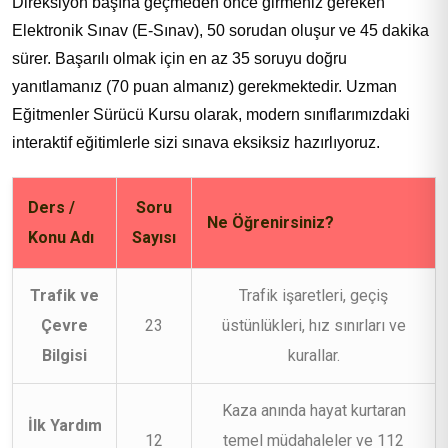
Direksiyon başına geçmeden önce girmeniz gereken
Elektronik Sınav (E-Sınav), 50 sorudan oluşur ve 45 dakika
sürer. Başarılı olmak için en az 35 soruyu doğru
yanıtlamanız (70 puan almanız) gerekmektedir. Uzman
Eğitmenler Sürücü Kursu olarak, modern sınıflarımızdaki
interaktif eğitimlerle sizi sınava eksiksiz hazırlıyoruz.
Ders /
Soru
Ne Öğrenirsiniz?
Konu Adı
Sayısı
Trafik ve
Trafik işaretleri, geçiş
Çevre
23
üstünlükleri, hız sınırları ve
Bilgisi
kurallar.
Kaza anında hayat kurtaran
İlk Yardım
12
temel müdahaleler ve 112