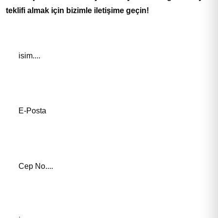
teklifi almak için bizimle iletişime geçin!
Adınız *
E-Posta Adresiniz*
Telefon Numaranız *
İlgilendiğiniz Eğitim *