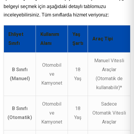
belgeyi seçmek için aşağıdaki detaylı tablomuzu
inceleyebilirsiniz. Tüm sınıflarda hizmet veriyoruz:
Ehliyet
Kullanım
Yaş
Araç Tipi
Sınıfı
Alanı
Şartı
Manuel Vitesli
Otomobil
B Sınıfı
18
Araçlar
ve
(Manuel)
Yaş
(Otomatik de
Kamyonet
kullanabilir)*
Otomobil
Sadece
B Sınıfı
18
ve
Otomatik Vitesli
(Otomatik)
Yaş
Kamyonet
Araçlar