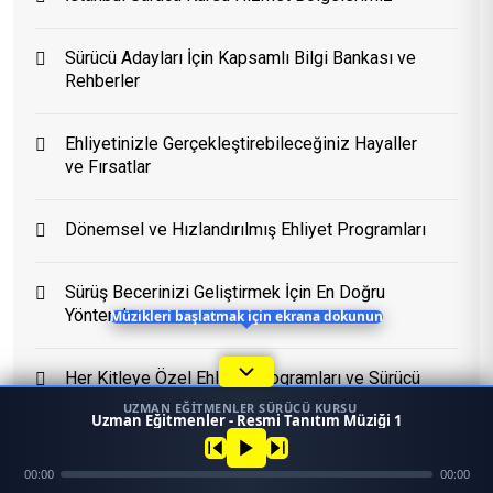
Sürücü Adayları İçin Kapsamlı Bilgi Bankası ve
Eğitim Danışmanı
Rehberler
En Hızlı Sürücü Kursu
Ehliyetinizle Gerçekleştirebileceğiniz Hayaller
ve Fırsatlar
Bugün 16:22
Dönemsel ve Hızlandırılmış Ehliyet Programları
Sürüş Becerinizi Geliştirmek İçin En Doğru
Yöntemler
Müzikleri başlatmak için ekrana dokunun
Her Kitleye Özel Ehliyet Programları ve Sürücü
Kursu
UZMAN EĞITMENLER SÜRÜCÜ KURSU
1
Uzman Eğitmenler - Resmi Tanıtım Müziği 1
45958
Ara
Konum
00:00
00:00
Mezun