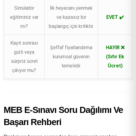
Simülatör
İlk heyecanı yenmek
eğitiminiz var
ve kazasız bir
EVET ✔️
mı?
başlangıç için kritiktir.
Kayıt sonrası
Şeffaf fiyatlandırma
HAYIR ❌
gizli veya
kurumsal güvenin
(Sıfır Ek
sürpriz ücret
temelidir.
Ücret)
çıkıyor mu?
MEB E-Sınavı Soru Dağılımı Ve
Başarı Rehberi