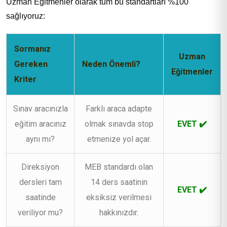
Uzman Eğitmenler olarak tüm bu standartları %100
sağlıyoruz:
Sormanız
Uzman
Gereken
Neden Önemli?
Eğitmenler
Kriter
Sınav aracınızla
Farklı araca adapte
eğitim aracınız
olmak sınavda stop
EVET ✔️
aynı mı?
etmenize yol açar.
Direksiyon
MEB standardı olan
dersleri tam
14 ders saatinin
EVET ✔️
saatinde
eksiksiz verilmesi
veriliyor mu?
hakkınızdır.