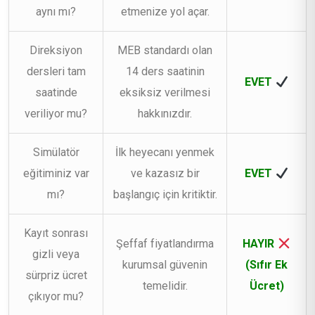
aynı mı?
etmenize yol açar.
Direksiyon
MEB standardı olan
dersleri tam
14 ders saatinin
EVET
saatinde
eksiksiz verilmesi
veriliyor mu?
hakkınızdır.
Simülatör
İlk heyecanı yenmek
eğitiminiz var
ve kazasız bir
EVET
mı?
başlangıç için kritiktir.
Kayıt sonrası
Şeffaf fiyatlandırma
HAYIR
gizli veya
kurumsal güvenin
(Sıfır Ek
sürpriz ücret
temelidir.
Ücret)
çıkıyor mu?