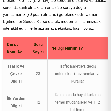
Elektronik Sınav (E-Sınav), 50 sorudan oluşur ve 45 dakika
sürer. Başarılı olmak için en az 35 soruyu doğru
yanıtlamanız (70 puan almanız) gerekmektedir. Uzman
Eğitmenler Sürücü Kursu olarak, modern sınıflarımızdaki
interaktif eğitimlerle sizi sınava eksiksiz hazırlıyoruz.
Ders /
Soru
Ne Öğrenirsiniz?
Konu Adı
Sayısı
Trafik ve
Trafik işaretleri, geçiş
Çevre
23
üstünlükleri, hız sınırları ve
Bilgisi
kurallar.
Kaza anında hayat kurtaran
İlk Yardım
12
temel müdahaleler ve 112
Bilgisi
bildirimi.