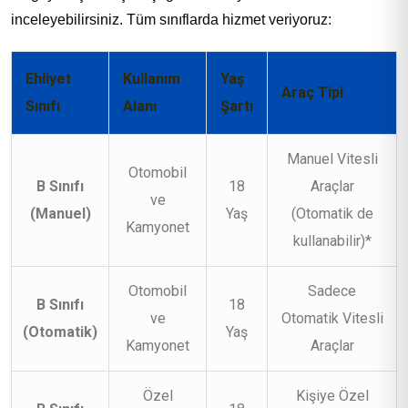
inceleyebilirsiniz. Tüm sınıflarda hizmet veriyoruz:
Ehliyet
Kullanım
Yaş
Araç Tipi
Sınıfı
Alanı
Şartı
Manuel Vitesli
Otomobil
B Sınıfı
18
Araçlar
ve
(Manuel)
Yaş
(Otomatik de
Kamyonet
kullanabilir)*
Otomobil
Sadece
B Sınıfı
18
ve
Otomatik Vitesli
(Otomatik)
Yaş
Kamyonet
Araçlar
Özel
Kişiye Özel