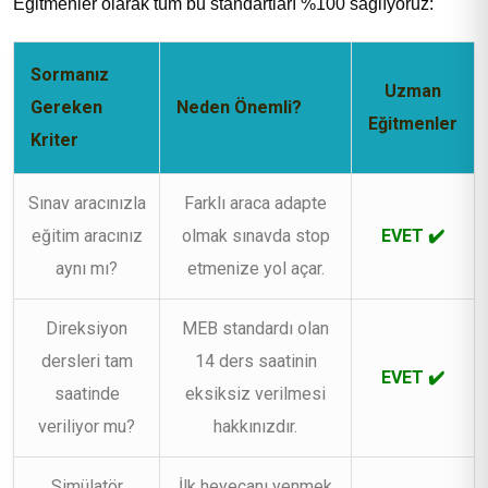
Eğitmenler olarak tüm bu standartları %100 sağlıyoruz:
Sormanız
Uzman
Gereken
Neden Önemli?
Eğitmenler
Kriter
Sınav aracınızla
Farklı araca adapte
eğitim aracınız
olmak sınavda stop
EVET ✔️
aynı mı?
etmenize yol açar.
Direksiyon
MEB standardı olan
dersleri tam
14 ders saatinin
EVET ✔️
saatinde
eksiksiz verilmesi
veriliyor mu?
hakkınızdır.
Simülatör
İlk heyecanı yenmek