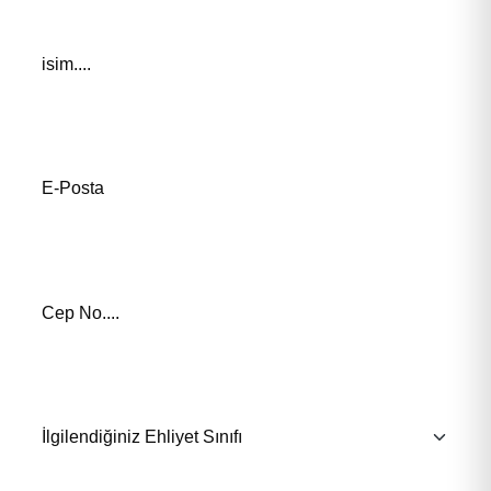
Adınız *
E-Posta Adresiniz*
Telefon Numaranız *
İlgilendiğiniz Eğitim *