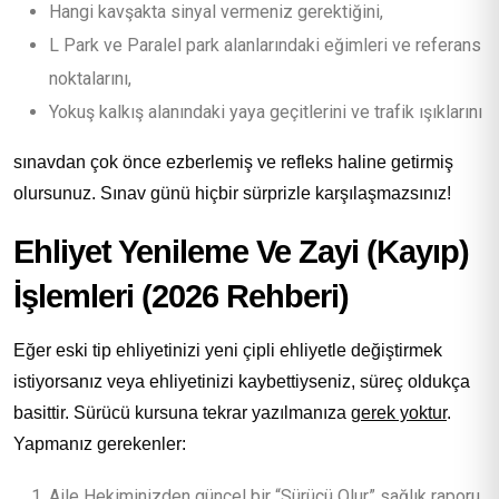
Hangi kavşakta sinyal vermeniz gerektiğini,
L Park ve Paralel park alanlarındaki eğimleri ve referans
noktalarını,
Yokuş kalkış alanındaki yaya geçitlerini ve trafik ışıklarını
sınavdan çok önce ezberlemiş ve refleks haline getirmiş
olursunuz. Sınav günü hiçbir sürprizle karşılaşmazsınız!
Ehliyet Yenileme Ve Zayi (Kayıp)
İşlemleri (2026 Rehberi)
Eğer eski tip ehliyetinizi yeni çipli ehliyetle değiştirmek
istiyorsanız veya ehliyetinizi kaybettiyseniz, süreç oldukça
basittir. Sürücü kursuna tekrar yazılmanıza
gerek yoktur
.
Yapmanız gerekenler:
Aile Hekiminizden güncel bir “Sürücü Olur” sağlık raporu