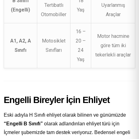
B Sınıfı
18
Tertibatlı
Uyarlanmış
(Engelli)
Yaş
Otomobiller
Araçlar
16 –
Motor hacmine
A1, A2, A
Motosiklet
20 –
göre tüm iki
Sınıfı
Sınıfları
24
tekerlekli araçlar
Yaş
Engelli Bireyler İçin Ehliyet
Eski adıyla H Sınıfı ehliyet olarak bilinen ve günümüzde
“Engelli B Sınıfı”
olarak adlandırılan ehliyet türü için
İçmeler şubemizde tam destek veriyoruz. Bedensel engeli