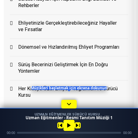
Rehberler
Eğitim Danışmanı
Ehliyetinizle Gerçekleştirebileceğiniz Hayaller
En Hızlı Sürücü Kursu
ve Fırsatlar
Dönemsel ve Hızlandırılmış Ehliyet Programları
Bugün 18:07
Sürüş Becerinizi Geliştirmek İçin En Doğru
Yöntemler
Her Kitleye Özel Ehliyet Programları ve Sürücü
Müzikleri başlatmak için ekrana dokunun
Kursu
UZMAN EĞITMENLER SÜRÜCÜ KURSU
1
Uzman Eğitmenler - Resmi Tanıtım Müziği 1
45958
Ara
Konum
00:00
00:00
Mezun
Konular