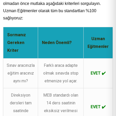
olmadan önce mutlaka aşağıdaki kriterleri sorgulayın.
Uzman Eğitmenler olarak tüm bu standartları %100
sağlıyoruz:
Sormanız
Uzman
Gereken
Neden Önemli?
Eğitmenler
Kriter
Sınav aracınızla
Farklı araca adapte
eğitim aracınız
olmak sınavda stop
EVET ✔️
aynı mı?
etmenize yol açar.
Direksiyon
MEB standardı olan
dersleri tam
14 ders saatinin
EVET ✔️
saatinde
eksiksiz verilmesi