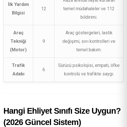
Kaza anında hayat kurtaran
İlk Yardım
12
temel müdahaleler ve 112
Bilgisi
bildirimi.
Araç
Araç göstergeleri, lastik
Tekniği
9
değişimi, sıvı kontrolleri ve
(Motor)
temel bakım.
Trafik
Sürücü psikolojisi, empati, öfke
6
Adabı
kontrolü ve trafikte saygı.
Hangi Ehliyet Sınıfı Size Uygun?
(2026 Güncel Sistem)