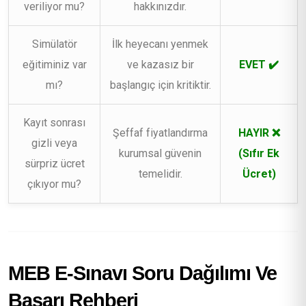
veriliyor mu?
hakkınızdır.
Simülatör
İlk heyecanı yenmek
eğitiminiz var
ve kazasız bir
EVET ✔️
mı?
başlangıç için kritiktir.
Kayıt sonrası
Şeffaf fiyatlandırma
HAYIR ❌
gizli veya
kurumsal güvenin
(Sıfır Ek
sürpriz ücret
temelidir.
Ücret)
çıkıyor mu?
MEB E-Sınavı Soru Dağılımı Ve
Başarı Rehberi