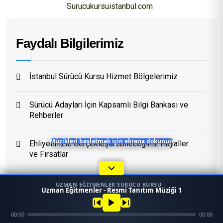
Surucukursuistanbul.com
Eğitim Danışmanı
Faydalı Bilgilerimiz
En Hızlı Sürücü Kursu
Bugün 13:08
İstanbul Sürücü Kursu Hizmet Bölgelerimiz
Sürücü Adayları İçin Kapsamlı Bilgi Bankası ve
Rehberler
Müzikleri başlatmak için ekrana dokunun
Ehliyetinizle Gerçekleştirebileceğiniz Hayaller
ve Fırsatlar
Dönemsel ve Hızlandırılmış Ehliyet Programları
UZMAN EĞITMENLER SÜRÜCÜ KURSU
1
Uzman Eğitmenler - Resmi Tanıtım Müziği 1
45958
Sürüş Becerinizi Geliştirmek İçin En Doğru
Ara
Konum
00:00
00:00
Mezun
Yöntemler