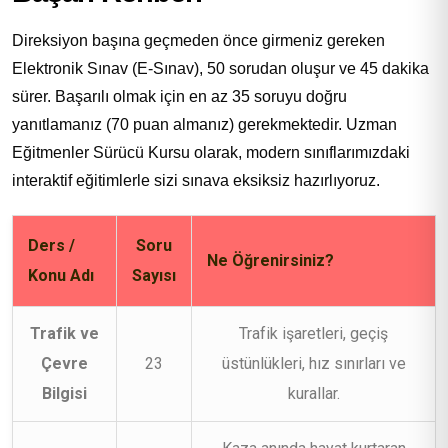
Direksiyon başına geçmeden önce girmeniz gereken
Elektronik Sınav (E-Sınav), 50 sorudan oluşur ve 45 dakika
sürer. Başarılı olmak için en az 35 soruyu doğru
yanıtlamanız (70 puan almanız) gerekmektedir. Uzman
Eğitmenler Sürücü Kursu olarak, modern sınıflarımızdaki
interaktif eğitimlerle sizi sınava eksiksiz hazırlıyoruz.
Ders /
Soru
Ne Öğrenirsiniz?
Konu Adı
Sayısı
Trafik ve
Trafik işaretleri, geçiş
Çevre
23
üstünlükleri, hız sınırları ve
Bilgisi
kurallar.