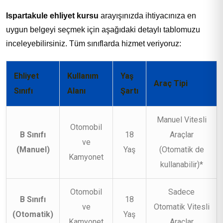
Ispartakule ehliyet kursu
arayışınızda ihtiyacınıza en
uygun belgeyi seçmek için aşağıdaki detaylı tablomuzu
inceleyebilirsiniz. Tüm sınıflarda hizmet veriyoruz:
Ehliyet
Kullanım
Yaş
Araç Tipi
Sınıfı
Alanı
Şartı
Manuel Vitesli
Otomobil
B Sınıfı
18
Araçlar
ve
(Manuel)
Yaş
(Otomatik de
Kamyonet
kullanabilir)*
Otomobil
Sadece
B Sınıfı
18
ve
Otomatik Vitesli
(Otomatik)
Yaş
Kamyonet
Araçlar