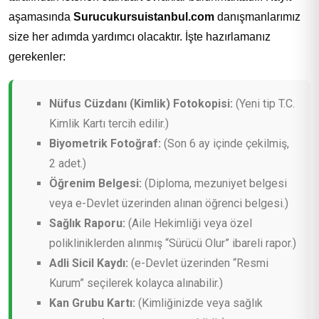
aşamasında
Surucukursuistanbul.com
danışmanlarımız
size her adımda yardımcı olacaktır. İşte hazırlamanız
gerekenler:
Nüfus Cüzdanı (Kimlik) Fotokopisi:
(Yeni tip T.C.
Kimlik Kartı tercih edilir.)
Biyometrik Fotoğraf:
(Son 6 ay içinde çekilmiş,
2 adet.)
Öğrenim Belgesi:
(Diploma, mezuniyet belgesi
veya e-Devlet üzerinden alınan öğrenci belgesi.)
Sağlık Raporu:
(Aile Hekimliği veya özel
polikliniklerden alınmış “Sürücü Olur” ibareli rapor.)
Adli Sicil Kaydı:
(e-Devlet üzerinden “Resmi
Kurum” seçilerek kolayca alınabilir.)
Kan Grubu Kartı:
(Kimliğinizde veya sağlık