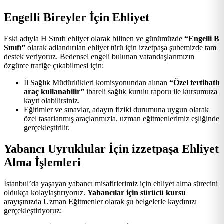
Engelli Bireyler İçin Ehliyet
Eski adıyla H Sınıfı ehliyet olarak bilinen ve günümüzde
“Engelli B
Sınıfı”
olarak adlandırılan ehliyet türü için izzetpaşa şubemizde tam
destek veriyoruz. Bedensel engeli bulunan vatandaşlarımızın
özgürce trafiğe çıkabilmesi için:
İl Sağlık Müdürlükleri komisyonundan alınan
“Özel tertibatlı
araç kullanabilir”
ibareli sağlık kurulu raporu ile kursumuza
kayıt olabilirsiniz.
Eğitimler ve sınavlar, adayın fiziki durumuna uygun olarak
özel tasarlanmış araçlarımızla, uzman eğitmenlerimiz eşliğinde
gerçekleştirilir.
Yabancı Uyruklular İçin izzetpaşa Ehliyet
Alma İşlemleri
İstanbul’da yaşayan yabancı misafirlerimiz için ehliyet alma sürecini
oldukça kolaylaştırıyoruz.
Yabancılar için sürücü kursu
arayışınızda Uzman Eğitmenler olarak şu belgelerle kaydınızı
gerçekleştiriyoruz: