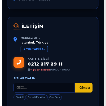
İLETİŞİM
MERKEZ OFIS:
İstanbul, Türkiye
YOL TARIFI AL
KAYIT & BILGI
0212 217 29 11
○ Şu an Kapalı
(09:00 - 19:00)
SIZI ARAYALIM:
Gönder
Fiyat Al
Gerekli Evraklar
Özel Ders