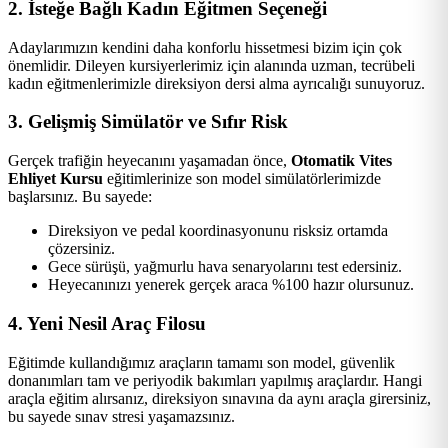
2. İsteğe Bağlı Kadın Eğitmen Seçeneği
Adaylarımızın kendini daha konforlu hissetmesi bizim için çok
önemlidir. Dileyen kursiyerlerimiz için alanında uzman, tecrübeli
kadın eğitmenlerimizle direksiyon dersi alma ayrıcalığı sunuyoruz.
3. Gelişmiş Simülatör ve Sıfır Risk
Gerçek trafiğin heyecanını yaşamadan önce,
Otomatik Vites
Ehliyet Kursu
eğitimlerinize son model simülatörlerimizde
başlarsınız. Bu sayede:
Direksiyon ve pedal koordinasyonunu risksiz ortamda
çözersiniz.
Gece sürüşü, yağmurlu hava senaryolarını test edersiniz.
Heyecanınızı yenerek gerçek araca %100 hazır olursunuz.
4. Yeni Nesil Araç Filosu
Eğitimde kullandığımız araçların tamamı son model, güvenlik
donanımları tam ve periyodik bakımları yapılmış araçlardır. Hangi
araçla eğitim alırsanız, direksiyon sınavına da aynı araçla girersiniz,
bu sayede sınav stresi yaşamazsınız.