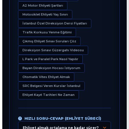
A2 Motor Ehliyeti Şartları
Motosiklet Ehliyeti Yaş Sınırı
İstanbul Özel Direksiyon Dersi Fiyatları
Trafik Korkusu Yenme Eğitimi
Çıkmış Ehliyet Sınav Soruları Çöz
Direksiyon Sınavı Güzergahı Videosu
L Park ve Paralel Park Nasıl Yapılır
Bayan Direksiyon Hocası İstiyorum
Otomatik Vites Ehliyet Almak
SRC Belgesi Veren Kurslar İstanbul
Ehliyet Kayıt Tarihleri Ne Zaman
HIZLI SORU-CEVAP (EHLIYET SÜRECI)
Ehliyet almak ortalama ne kadar sürer?
Eğitim Danışmanı