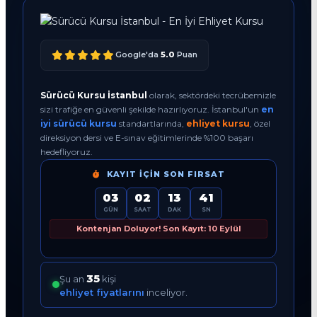
Google'da
5.0
Puan
Sürücü Kursu İstanbul
olarak, sektördeki tecrübemizle
sizi trafiğe en güvenli şekilde hazırlıyoruz. İstanbul'un
en
iyi sürücü kursu
standartlarında,
ehliyet kursu
, özel
direksiyon dersi ve E-sınav eğitimlerinde %100 başarı
hedefliyoruz.
KAYIT İÇIN SON FIRSAT
03
02
13
40
GÜN
SAAT
DAK
SN
Kontenjan Doluyor! Son Kayıt: 10 Eylül
35
Şu an
kişi
ehliyet fiyatlarını
inceliyor.