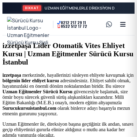
DİKKAT
0212 217 29 11
0532 512 17 72
A2
Sürücü
Motor
Kursu
izzetpaşa Lider Otomatik Vites Ehliyet
Ehliyeti
Kursu | Uzman Eğitmenler Sürücü Kursu
İstanbul
ve
İstanbul
Özel
-
izzetpaşa
merkezinde, hayallerinizi süsleyen ehliyete kavuşmak için
bölgenin lider ehliyet kursu
adresindesiniz. Ehliyet sahibi olmak,
Direksiyon
Şişli
hayatınızdaki en önemli dönüm noktalarından biridir. Bu sürece
Uzman Eğitmenler Sürücü Kursu
güvencesiyle başlamak, size
Dersi
ömür boyu sürecek güvenli sürüş alışkanlıkları kazandırır. Milli
En
Eğitim Bakanlığı (M.E.B.) onaylı, modern eğitim altyapımızla
Surucukursuistanbul.com
olarak binlerce adayı başarıyla mezun
etmenin gururunu yaşıyoruz.
İyi
Uzman Eğitmenler ile, direksiyon başına geçtiğiniz ilk andan, sınavı
geçip ehliyetinizi gururla elinize aldığınız o mutlu ana kadar her
Ehliyet
adımda yanınızda olacağız.