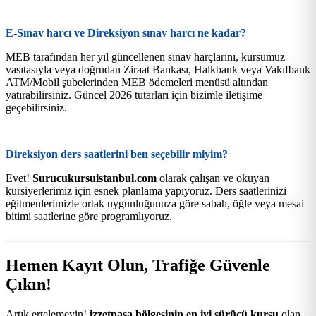
E-Sınav harcı ve Direksiyon sınav harcı ne kadar?
MEB tarafından her yıl güncellenen sınav harçlarını, kursumuz
vasıtasıyla veya doğrudan Ziraat Bankası, Halkbank veya Vakıfbank
ATM/Mobil şubelerinden MEB ödemeleri menüsü altından
yatırabilirsiniz. Güncel 2026 tutarları için bizimle iletişime
geçebilirsiniz.
Direksiyon ders saatlerini ben seçebilir miyim?
Evet!
Surucukursuistanbul.com
olarak çalışan ve okuyan
kursiyerlerimiz için esnek planlama yapıyoruz. Ders saatlerinizi
eğitmenlerimizle ortak uygunluğunuza göre sabah, öğle veya mesai
bitimi saatlerine göre programlıyoruz.
Hemen Kayıt Olun, Trafiğe Güvenle
Çıkın!
Artık ertelemeyin!
izzetpaşa bölgesinin en iyi sürücü kursu
olan