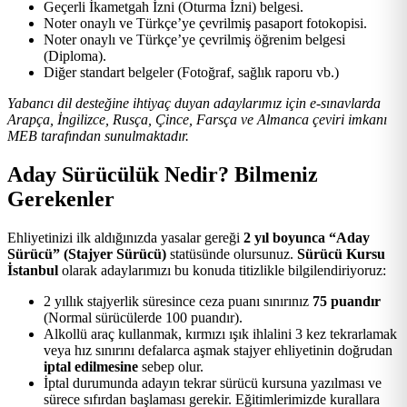
Geçerli İkametgah İzni (Oturma İzni) belgesi.
Noter onaylı ve Türkçe’ye çevrilmiş pasaport fotokopisi.
Noter onaylı ve Türkçe’ye çevrilmiş öğrenim belgesi
(Diploma).
Diğer standart belgeler (Fotoğraf, sağlık raporu vb.)
Yabancı dil desteğine ihtiyaç duyan adaylarımız için e-sınavlarda
Arapça, İngilizce, Rusça, Çince, Farsça ve Almanca çeviri imkanı
MEB tarafından sunulmaktadır.
Aday Sürücülük Nedir? Bilmeniz
Gerekenler
Ehliyetinizi ilk aldığınızda yasalar gereği
2 yıl boyunca “Aday
Sürücü” (Stajyer Sürücü)
statüsünde olursunuz.
Sürücü Kursu
İstanbul
olarak adaylarımızı bu konuda titizlikle bilgilendiriyoruz:
2 yıllık stajyerlik süresince ceza puanı sınırınız
75 puandır
(Normal sürücülerde 100 puandır).
Alkollü araç kullanmak, kırmızı ışık ihlalini 3 kez tekrarlamak
veya hız sınırını defalarca aşmak stajyer ehliyetinin doğrudan
iptal edilmesine
sebep olur.
İptal durumunda adayın tekrar sürücü kursuna yazılması ve
sürece sıfırdan başlaması gerekir. Eğitimlerimizde kurallara