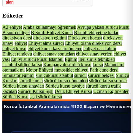
Etiketler
A2 ehliyet
Araba kullanmayı öğrenmek
Avrupa yakası sürücü kursu
B sınıfı ehliyet
B Sınıfı Ehliyet Kursu
B sınıfı ehliyet ne kadar
direksiyon dersi
direksiyon eğitimi
Direksiyon hocası
direksiyon
sınavı
ehliyet
Ehliyet alma süreci
Ehliyeti olana direksiyon dersi
ehliyet kursu
ehliyet kursu kazaları önleme
ehliyet nasıl alınır
Ehliyet randevu
ehliyet sınav sonuçları
ehliyet sınav yerleri
ehliyet
yaşı
En iyi sürücü kursu İstanbul
Eğitim
ileri sürüş teknikleri
istanbul sürücü kursu
Kampanyalı sürücü kursu
kursu
Manuel mi
otomatik mi
Motor Ehliyeti
motosiklet ehliyeti
Park etme dersi
Simülatör eğitimi
surucukursuistanbul
sürücü
sürücü belgesi
Sürücü
Kursları
sürücü kursu
sürücü kursu dönemleri
sürücü kursu sorular
Sürücü kursu sınavları
Sürücü kursu tavsiye
sürücü kursu trafik
kazaları
Sürücü Kursu Şişli
Ucuz Ehliyet Kursu
Uzman Eğitmenler
Sürücü Kursu
şişli sürücü kursu
stanbul Aramalarında %100 Başarı ve Memnuniyet Oranı