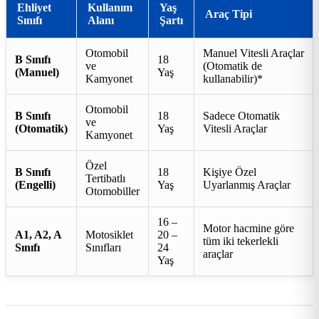
Ehliyet
Kullanım
Yaş
Araç Tipi
Sınıfı
Alanı
Şartı
Otomobil
Manuel Vitesli Araçlar
B Sınıfı
18
ve
(Otomatik de
(Manuel)
Yaş
Kamyonet
kullanabilir)*
Otomobil
B Sınıfı
18
Sadece Otomatik
ve
(Otomatik)
Yaş
Vitesli Araçlar
Kamyonet
Özel
B Sınıfı
18
Kişiye Özel
Tertibatlı
(Engelli)
Yaş
Uyarlanmış Araçlar
Otomobiller
16 –
Motor hacmine göre
A1, A2, A
Motosiklet
20 –
tüm iki tekerlekli
Sınıfı
Sınıfları
24
araçlar
Yaş