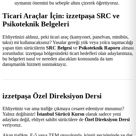
uymanın önemini bu sebeple altını çizerek öğretiyoruz.
Ticari Araçlar İçin: izzetpaşa SRC ve
Psikoteknik Belgeleri
Ehliyetinizi aldınız, peki ticari araç (kamyonet, panelvan, minibüs,
taksi) mi kullanacaksınız? Yasalar gereği yük veya yolcu taşımacılığı
yapan tüm sürücülerin
SRC Belgesi
ve
Psikoteknik Raporu
alması
zorunludur. izzetpaşa bölgesindeki ticari hedefleri olan adaylarımıza,
bu belgeleri nasıl ve nereden alacakları konusunda da tam
danışmanlık hizmeti sunmaktayız.
izzetpaşa Özel Direksiyon Dersi
Ehliyetiniz var ama trafiğe çıkmaya cesaret edemiyor musunuz?
Yalnız değilsiniz!
İstanbul Sürücü Kursu
olarak sadece yeni
adaylara değil, ehliyet sahibi sürücülere de
Özel Direksiyon Dersi
veriyoruz.
Akan trafikte, E-5 veya TEM otoyolunda, köprü geçişlerinde ve dar