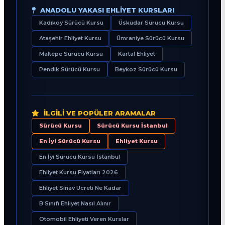
ANADOLU YAKASI EHLIYET KURSLARI
Kadıköy Sürücü Kursu
Üsküdar Sürücü Kursu
Ataşehir Ehliyet Kursu
Ümraniye Sürücü Kursu
Maltepe Sürücü Kursu
Kartal Ehliyet
Pendik Sürücü Kursu
Beykoz Sürücü Kursu
İLGILI VE POPÜLER ARAMALAR
Sürücü Kursu
Sürücü Kursu İstanbul
En İyi Sürücü Kursu
Ehliyet Kursu
En İyi Sürücü Kursu İstanbul
Ehliyet Kursu Fiyatları 2026
Ehliyet Sınav Ücreti Ne Kadar
B Sınıfı Ehliyet Nasıl Alınır
Otomobil Ehliyeti Veren Kurslar