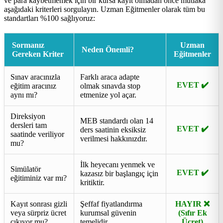
ve para kaybetmemek için bir kursa kayıt olmadan önce mutlaka
aşağıdaki kriterleri sorgulayın. Uzman Eğitmenler olarak tüm bu
standartları %100 sağlıyoruz:
Sormanız
Uzman
Neden Önemli?
Gereken Kriter
Eğitmenler
Sınav aracınızla
Farklı araca adapte
EVET ✔️
eğitim aracınız
olmak sınavda stop
aynı mı?
etmenize yol açar.
Direksiyon
MEB standardı olan 14
dersleri tam
EVET ✔️
ders saatinin eksiksiz
saatinde veriliyor
verilmesi hakkınızdır.
mu?
İlk heyecanı yenmek ve
Simülatör
EVET ✔️
kazasız bir başlangıç için
eğitiminiz var mı?
kritiktir.
Kayıt sonrası gizli
Şeffaf fiyatlandırma
HAYIR ❌
veya sürpriz ücret
kurumsal güvenin
(Sıfır Ek
çıkıyor mu?
temelidir.
Ücret)