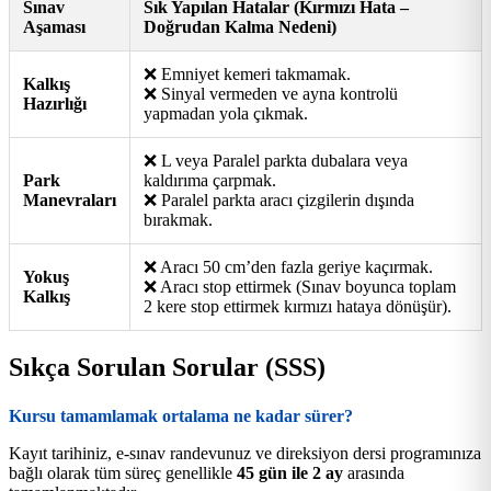
Sınav
Sık Yapılan Hatalar (Kırmızı Hata –
Aşaması
Doğrudan Kalma Nedeni)
❌ Emniyet kemeri takmamak.
Kalkış
❌ Sinyal vermeden ve ayna kontrolü
Hazırlığı
yapmadan yola çıkmak.
❌ L veya Paralel parkta dubalara veya
Park
kaldırıma çarpmak.
Manevraları
❌ Paralel parkta aracı çizgilerin dışında
bırakmak.
❌ Aracı 50 cm’den fazla geriye kaçırmak.
Yokuş
❌ Aracı stop ettirmek (Sınav boyunca toplam
Kalkış
2 kere stop ettirmek kırmızı hataya dönüşür).
Sıkça Sorulan Sorular (SSS)
Kursu tamamlamak ortalama ne kadar sürer?
Kayıt tarihiniz, e-sınav randevunuz ve direksiyon dersi programınıza
bağlı olarak tüm süreç genellikle
45 gün ile 2 ay
arasında