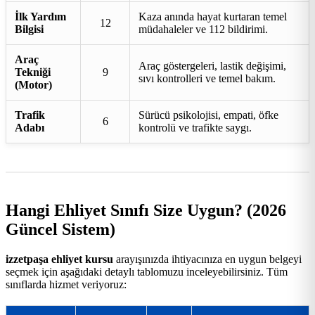
İlk Yardım
Kaza anında hayat kurtaran temel
12
Bilgisi
müdahaleler ve 112 bildirimi.
Araç
Araç göstergeleri, lastik değişimi,
Tekniği
9
sıvı kontrolleri ve temel bakım.
(Motor)
Trafik
Sürücü psikolojisi, empati, öfke
6
Adabı
kontrolü ve trafikte saygı.
Hangi Ehliyet Sınıfı Size Uygun? (2026
Güncel Sistem)
izzetpaşa ehliyet kursu
arayışınızda ihtiyacınıza en uygun belgeyi
seçmek için aşağıdaki detaylı tablomuzu inceleyebilirsiniz. Tüm
sınıflarda hizmet veriyoruz: