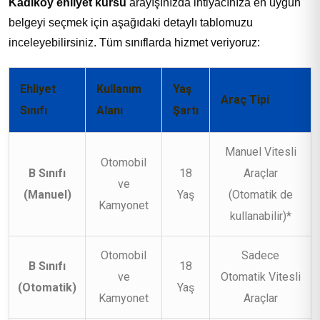
Kadıköy ehliyet kursu
arayışınızda ihtiyacınıza en uygun
belgeyi seçmek için aşağıdaki detaylı tablomuzu
inceleyebilirsiniz. Tüm sınıflarda hizmet veriyoruz:
Ehliyet
Kullanım
Yaş
Araç Tipi
Sınıfı
Alanı
Şartı
Manuel Vitesli
Otomobil
B Sınıfı
18
Araçlar
ve
(Manuel)
Yaş
(Otomatik de
Kamyonet
kullanabilir)*
Otomobil
Sadece
B Sınıfı
18
ve
Otomatik Vitesli
(Otomatik)
Yaş
Kamyonet
Araçlar