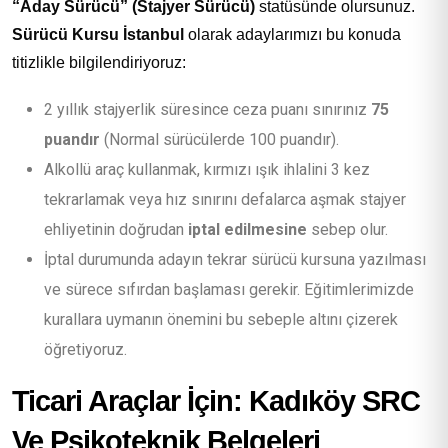
“Aday Sürücü” (Stajyer Sürücü)
statüsünde olursunuz.
Sürücü Kursu İstanbul
olarak adaylarımızı bu konuda
titizlikle bilgilendiriyoruz:
2 yıllık stajyerlik süresince ceza puanı sınırınız
75
puandır
(Normal sürücülerde 100 puandır).
Alkollü araç kullanmak, kırmızı ışık ihlalini 3 kez
tekrarlamak veya hız sınırını defalarca aşmak stajyer
ehliyetinin doğrudan
iptal edilmesine
sebep olur.
İptal durumunda adayın tekrar sürücü kursuna yazılması
ve sürece sıfırdan başlaması gerekir. Eğitimlerimizde
kurallara uymanın önemini bu sebeple altını çizerek
öğretiyoruz.
Ticari Araçlar İçin: Kadıköy SRC
Ve Psikoteknik Belgeleri