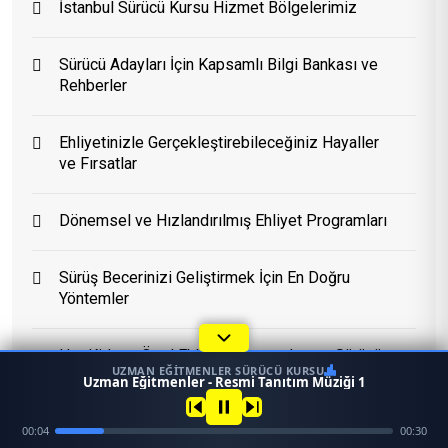
İstanbul Sürücü Kursu Hizmet Bölgelerimiz
Sürücü Adayları İçin Kapsamlı Bilgi Bankası ve
Eğitim Danışmanı
Rehberler
En Hızlı Sürücü Kursu
Ehliyetinizle Gerçekleştirebileceğiniz Hayaller
Bugün 09:38
ve Fırsatlar
Dönemsel ve Hızlandırılmış Ehliyet Programları
Sürüş Becerinizi Geliştirmek İçin En Doğru
Yöntemler
Her Kitleye Özel Ehliyet Programları ve Sürücü
UZMAN EĞITMENLER SÜRÜCÜ KURSU
Kursu
1
Uzman Eğitmenler - Resmi Tanıtım Müziği 1
45958
Ara
Konum
00:05
00:30
Mezun