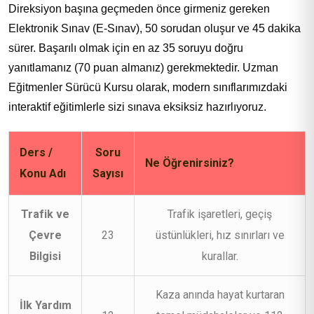
Direksiyon başına geçmeden önce girmeniz gereken
Elektronik Sınav (E-Sınav), 50 sorudan oluşur ve 45 dakika
sürer. Başarılı olmak için en az 35 soruyu doğru
yanıtlamanız (70 puan almanız) gerekmektedir. Uzman
Eğitmenler Sürücü Kursu olarak, modern sınıflarımızdaki
interaktif eğitimlerle sizi sınava eksiksiz hazırlıyoruz.
Ders /
Soru
Ne Öğrenirsiniz?
Konu Adı
Sayısı
Trafik ve
Trafik işaretleri, geçiş
Çevre
23
üstünlükleri, hız sınırları ve
Bilgisi
kurallar.
Kaza anında hayat kurtaran
İlk Yardım