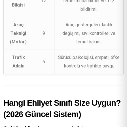
12
temel müdahaleler ve 112
Bilgisi
bildirimi.
Araç
Araç göstergeleri, lastik
Tekniği
9
değişimi, sıvı kontrolleri ve
(Motor)
temel bakım.
Trafik
Sürücü psikolojisi, empati, öfke
6
Adabı
kontrolü ve trafikte saygı.
Hangi Ehliyet Sınıfı Size Uygun?
(2026 Güncel Sistem)