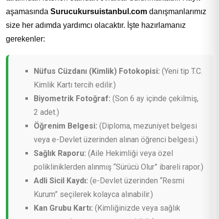
aşamasında
Surucukursuistanbul.com
danışmanlarımız
size her adımda yardımcı olacaktır. İşte hazırlamanız
gerekenler:
Nüfus Cüzdanı (Kimlik) Fotokopisi:
(Yeni tip T.C.
Kimlik Kartı tercih edilir.)
Biyometrik Fotoğraf:
(Son 6 ay içinde çekilmiş,
2 adet.)
Öğrenim Belgesi:
(Diploma, mezuniyet belgesi
veya e-Devlet üzerinden alınan öğrenci belgesi.)
Sağlık Raporu:
(Aile Hekimliği veya özel
polikliniklerden alınmış “Sürücü Olur” ibareli rapor.)
Adli Sicil Kaydı:
(e-Devlet üzerinden “Resmi
Kurum” seçilerek kolayca alınabilir.)
Kan Grubu Kartı:
(Kimliğinizde veya sağlık