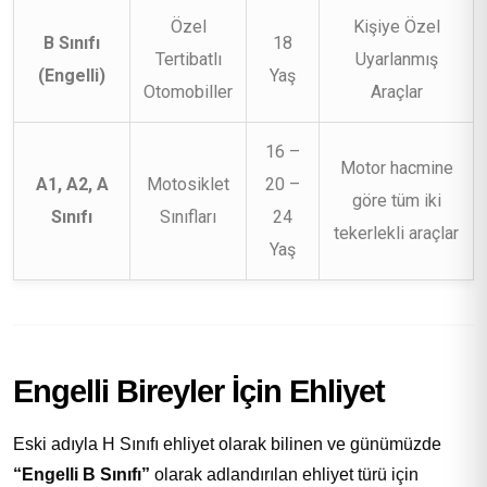
Özel
Kişiye Özel
B Sınıfı
18
Tertibatlı
Uyarlanmış
(Engelli)
Yaş
Otomobiller
Araçlar
16 –
Motor hacmine
A1, A2, A
Motosiklet
20 –
göre tüm iki
Sınıfı
Sınıfları
24
tekerlekli araçlar
Yaş
Engelli Bireyler İçin Ehliyet
Eski adıyla H Sınıfı ehliyet olarak bilinen ve günümüzde
“Engelli B Sınıfı”
olarak adlandırılan ehliyet türü için