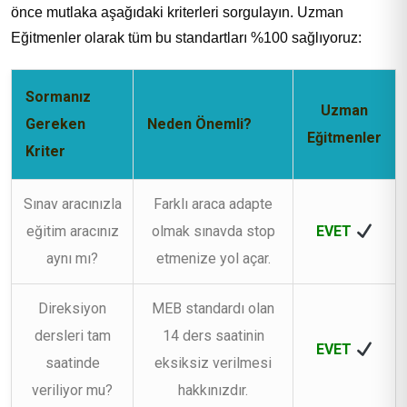
önce mutlaka aşağıdaki kriterleri sorgulayın. Uzman
Eğitmenler olarak tüm bu standartları %100 sağlıyoruz:
Sormanız
Uzman
Gereken
Neden Önemli?
Eğitmenler
Kriter
Sınav aracınızla
Farklı araca adapte
eğitim aracınız
olmak sınavda stop
EVET
aynı mı?
etmenize yol açar.
Direksiyon
MEB standardı olan
dersleri tam
14 ders saatinin
EVET
saatinde
eksiksiz verilmesi
veriliyor mu?
hakkınızdır.