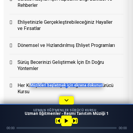
Rehberler
Eğitim Danışmanı
Ehliyetinizle Gerçekleştirebileceğiniz Hayaller
En Hızlı Sürücü Kursu
ve Fırsatlar
Dönemsel ve Hızlandırılmış Ehliyet Programları
Bugün 06:20
Sürüş Becerinizi Geliştirmek İçin En Doğru
Yöntemler
Müzikleri başlatmak için ekrana dokunun
Her Kitleye Özel Ehliyet Programları ve Sürücü
Kursu
UZMAN EĞITMENLER SÜRÜCÜ KURSU
1
Uzman Eğitmenler - Resmi Tanıtım Müziği 1
45958
Ara
Konum
00:00
00:00
Mezun
Konular