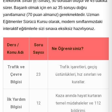
Elektronik Sınav (E-Sınav), 50 sorudan oluşur ve 45 dakika
sürer. Başarılı olmak için en az 35 soruyu doğru
yanıtlamanız (70 puan almanız) gerekmektedir. Uzman
Eğitmenler Sürücü Kursu olarak, modern sınıflarımızdaki
interaktif eğitimlerle sizi sınava eksiksiz hazırlıyoruz.
Ders /
Soru
Ne Öğrenirsiniz?
Konu Adı
Sayısı
Trafik ve
Trafik işaretleri, geçiş
Çevre
23
üstünlükleri, hız sınırları ve
Bilgisi
kurallar.
Kaza anında hayat kurtaran
İlk Yardım
12
temel müdahaleler ve 112
Bilgisi
bildirimi.