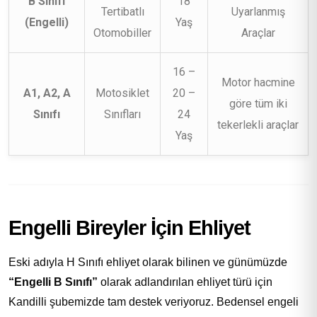
B Sınıfı
18
Tertibatlı
Uyarlanmış
(Engelli)
Yaş
Otomobiller
Araçlar
16 –
Motor hacmine
A1, A2, A
Motosiklet
20 –
göre tüm iki
Sınıfı
Sınıfları
24
tekerlekli araçlar
Yaş
Engelli Bireyler İçin Ehliyet
Eski adıyla H Sınıfı ehliyet olarak bilinen ve günümüzde
“Engelli B Sınıfı”
olarak adlandırılan ehliyet türü için
Kandilli şubemizde tam destek veriyoruz. Bedensel engeli