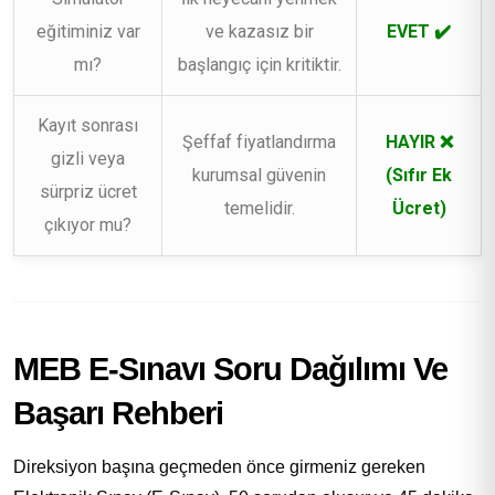
eğitiminiz var
ve kazasız bir
EVET ✔️
mı?
başlangıç için kritiktir.
Kayıt sonrası
Şeffaf fiyatlandırma
HAYIR ❌
gizli veya
kurumsal güvenin
(Sıfır Ek
sürpriz ücret
temelidir.
Ücret)
çıkıyor mu?
MEB E-Sınavı Soru Dağılımı Ve
Başarı Rehberi
Direksiyon başına geçmeden önce girmeniz gereken