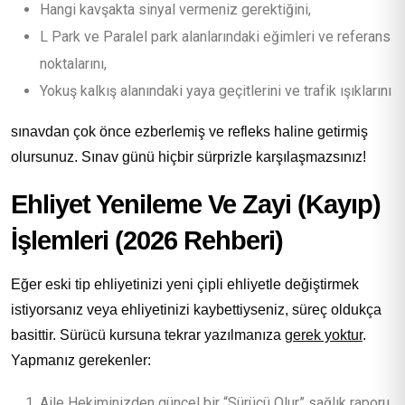
Hangi kavşakta sinyal vermeniz gerektiğini,
L Park ve Paralel park alanlarındaki eğimleri ve referans
noktalarını,
Yokuş kalkış alanındaki yaya geçitlerini ve trafik ışıklarını
sınavdan çok önce ezberlemiş ve refleks haline getirmiş
olursunuz. Sınav günü hiçbir sürprizle karşılaşmazsınız!
Ehliyet Yenileme Ve Zayi (Kayıp)
İşlemleri (2026 Rehberi)
Eğer eski tip ehliyetinizi yeni çipli ehliyetle değiştirmek
istiyorsanız veya ehliyetinizi kaybettiyseniz, süreç oldukça
basittir. Sürücü kursuna tekrar yazılmanıza
gerek yoktur
.
Yapmanız gerekenler:
Aile Hekiminizden güncel bir “Sürücü Olur” sağlık raporu