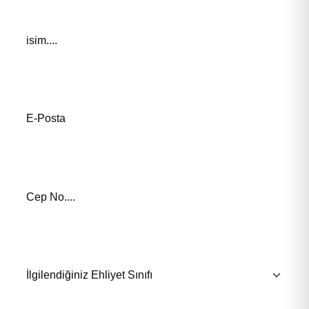
Adınız *
E-Posta Adresiniz*
Telefon Numaranız *
İlgilendiğiniz Eğitim *