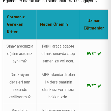
Eğitmenler olarak tüm bu standartları %100 sağlıyoruz:
Sormanız
Uzman
Gereken
Neden Önemli?
Eğitmenler
Kriter
Sınav aracınızla
Farklı araca adapte
eğitim aracınız
olmak sınavda stop
EVET ✔️
aynı mı?
etmenize yol açar.
Direksiyon
MEB standardı olan
dersleri tam
14 ders saatinin
EVET ✔️
saatinde
eksiksiz verilmesi
veriliyor mu?
hakkınızdır.
Simülatör
İlk heyecanı yenmek