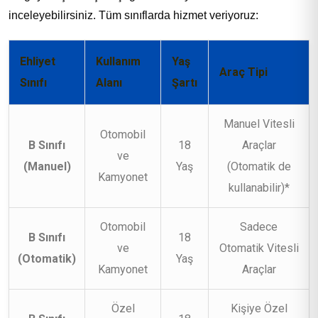
inceleyebilirsiniz. Tüm sınıflarda hizmet veriyoruz:
Ehliyet
Kullanım
Yaş
Araç Tipi
Sınıfı
Alanı
Şartı
Manuel Vitesli
Otomobil
B Sınıfı
18
Araçlar
ve
(Manuel)
Yaş
(Otomatik de
Kamyonet
kullanabilir)*
Otomobil
Sadece
B Sınıfı
18
ve
Otomatik Vitesli
(Otomatik)
Yaş
Kamyonet
Araçlar
Özel
Kişiye Özel