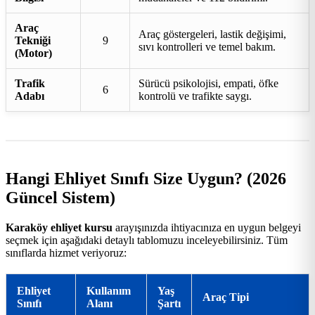
Araç
Araç göstergeleri, lastik değişimi,
Tekniği
9
sıvı kontrolleri ve temel bakım.
(Motor)
Trafik
Sürücü psikolojisi, empati, öfke
6
Adabı
kontrolü ve trafikte saygı.
Hangi Ehliyet Sınıfı Size Uygun? (2026
Güncel Sistem)
Karaköy ehliyet kursu
arayışınızda ihtiyacınıza en uygun belgeyi
seçmek için aşağıdaki detaylı tablomuzu inceleyebilirsiniz. Tüm
sınıflarda hizmet veriyoruz:
Ehliyet
Kullanım
Yaş
Araç Tipi
Sınıfı
Alanı
Şartı