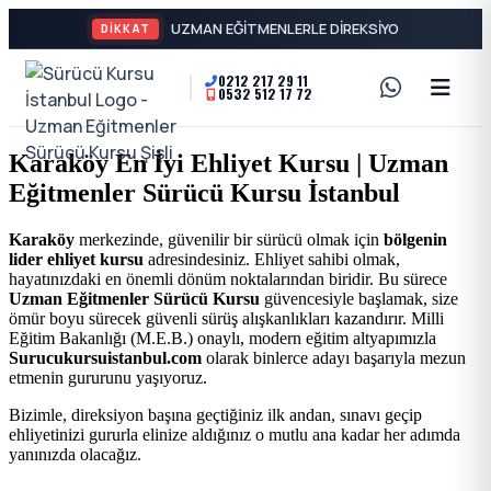
DİKKAT
0212 217 29 11
0532 512 17 72
A2
Sürücü
Motor
Kursu
Karaköy En İyi Ehliyet Kursu | Uzman
Ehliyeti
Eğitmenler Sürücü Kursu İstanbul
İstanbul
ve
Karaköy
merkezinde, güvenilir bir sürücü olmak için
bölgenin
Özel
-
lider ehliyet kursu
adresindesiniz. Ehliyet sahibi olmak,
hayatınızdaki en önemli dönüm noktalarından biridir. Bu sürece
Direksiyon
Uzman Eğitmenler Sürücü Kursu
güvencesiyle başlamak, size
Şişli
ömür boyu sürecek güvenli sürüş alışkanlıkları kazandırır. Milli
Dersi
Eğitim Bakanlığı (M.E.B.) onaylı, modern eğitim altyapımızla
Surucukursuistanbul.com
olarak binlerce adayı başarıyla mezun
En
etmenin gururunu yaşıyoruz.
İyi
Bizimle, direksiyon başına geçtiğiniz ilk andan, sınavı geçip
ehliyetinizi gururla elinize aldığınız o mutlu ana kadar her adımda
yanınızda olacağız.
Ehliyet