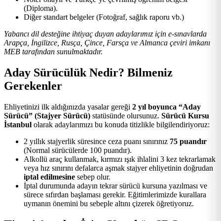
(Diploma).
Diğer standart belgeler (Fotoğraf, sağlık raporu vb.)
Yabancı dil desteğine ihtiyaç duyan adaylarımız için e-sınavlarda
Arapça, İngilizce, Rusça, Çince, Farsça ve Almanca çeviri imkanı
MEB tarafından sunulmaktadır.
Aday Sürücülük Nedir? Bilmeniz
Gerekenler
Ehliyetinizi ilk aldığınızda yasalar gereği
2 yıl boyunca “Aday
Sürücü” (Stajyer Sürücü)
statüsünde olursunuz.
Sürücü Kursu
İstanbul
olarak adaylarımızı bu konuda titizlikle bilgilendiriyoruz:
2 yıllık stajyerlik süresince ceza puanı sınırınız
75 puandır
(Normal sürücülerde 100 puandır).
Alkollü araç kullanmak, kırmızı ışık ihlalini 3 kez tekrarlamak
veya hız sınırını defalarca aşmak stajyer ehliyetinin doğrudan
iptal edilmesine
sebep olur.
İptal durumunda adayın tekrar sürücü kursuna yazılması ve
sürece sıfırdan başlaması gerekir. Eğitimlerimizde kurallara
uymanın önemini bu sebeple altını çizerek öğretiyoruz.