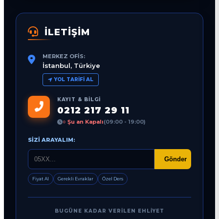
İLETİŞİM
MERKEZ OFIS:
İstanbul, Türkiye
YOL TARIFI AL
KAYIT & BILGI
0212 217 29 11
○ Şu an Kapalı
(09:00 - 19:00)
SIZI ARAYALIM:
Gönder
Fiyat Al
Gerekli Evraklar
Özel Ders
BUGÜNE KADAR VERILEN EHLIYET