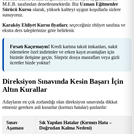
M.E.B. tarafından denetlenmektedir. Biz
Uzman Eğitmenler
Sürücü Kursu
olarak, yüksek kaliteyi uygun koşullarla sizlere
sunuyoruz.
Karaköy Ehliyet Kursu fiyatları
; seçeceğiniz ehliyet sınıfına ve
ekstra ders taleplerinize göre belirlenir.
Fırsatı Kaçırmayın!
Kredi kartına taksit imkanları, nakit
ödemelere özel indirimler ve erken kayıt avantajları için
bizimle iletişime geçin. Sürpriz dosya masrafları veya gizli
ücretler bizde yoktur!
Direksiyon Sınavında Kesin Başarı İçin
Altın Kurallar
Adayların en çok zorlandığı olan direksiyon sınavında dikkat
etmeniz gereken asli kusurlar (kırmızı hatalar) şunlardır:
Sınav
Sık Yapılan Hatalar (Kırmızı Hata –
Aşaması
Doğrudan Kalma Nedeni)