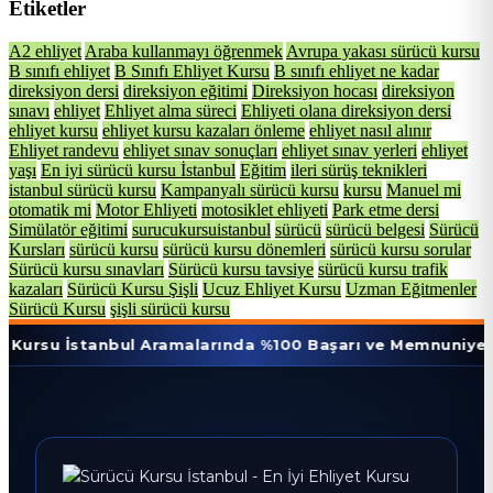
Etiketler
A2 ehliyet
Araba kullanmayı öğrenmek
Avrupa yakası sürücü kursu
B sınıfı ehliyet
B Sınıfı Ehliyet Kursu
B sınıfı ehliyet ne kadar
direksiyon dersi
direksiyon eğitimi
Direksiyon hocası
direksiyon
sınavı
ehliyet
Ehliyet alma süreci
Ehliyeti olana direksiyon dersi
ehliyet kursu
ehliyet kursu kazaları önleme
ehliyet nasıl alınır
Ehliyet randevu
ehliyet sınav sonuçları
ehliyet sınav yerleri
ehliyet
yaşı
En iyi sürücü kursu İstanbul
Eğitim
ileri sürüş teknikleri
istanbul sürücü kursu
Kampanyalı sürücü kursu
kursu
Manuel mi
otomatik mi
Motor Ehliyeti
motosiklet ehliyeti
Park etme dersi
Simülatör eğitimi
surucukursuistanbul
sürücü
sürücü belgesi
Sürücü
Kursları
sürücü kursu
sürücü kursu dönemleri
sürücü kursu sorular
Sürücü kursu sınavları
Sürücü kursu tavsiye
sürücü kursu trafik
kazaları
Sürücü Kursu Şişli
Ucuz Ehliyet Kursu
Uzman Eğitmenler
Sürücü Kursu
şişli sürücü kursu
tanbul Aramalarında %100 Başarı ve Memnuniyet Oranı