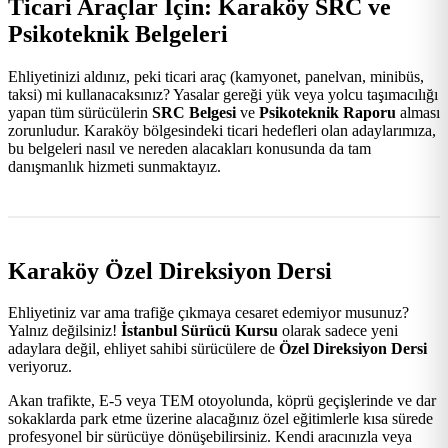
Ticari Araçlar İçin: Karaköy SRC ve
Psikoteknik Belgeleri
Ehliyetinizi aldınız, peki ticari araç (kamyonet, panelvan, minibüs,
taksi) mi kullanacaksınız? Yasalar gereği yük veya yolcu taşımacılığı
yapan tüm sürücülerin
SRC Belgesi
ve
Psikoteknik Raporu
alması
zorunludur. Karaköy bölgesindeki ticari hedefleri olan adaylarımıza,
bu belgeleri nasıl ve nereden alacakları konusunda da tam
danışmanlık hizmeti sunmaktayız.
Karaköy Özel Direksiyon Dersi
Ehliyetiniz var ama trafiğe çıkmaya cesaret edemiyor musunuz?
Yalnız değilsiniz!
İstanbul Sürücü Kursu
olarak sadece yeni
adaylara değil, ehliyet sahibi sürücülere de
Özel Direksiyon Dersi
veriyoruz.
Akan trafikte, E-5 veya TEM otoyolunda, köprü geçişlerinde ve dar
sokaklarda park etme üzerine alacağınız özel eğitimlerle kısa sürede
profesyonel bir sürücüye dönüşebilirsiniz. Kendi aracınızla veya