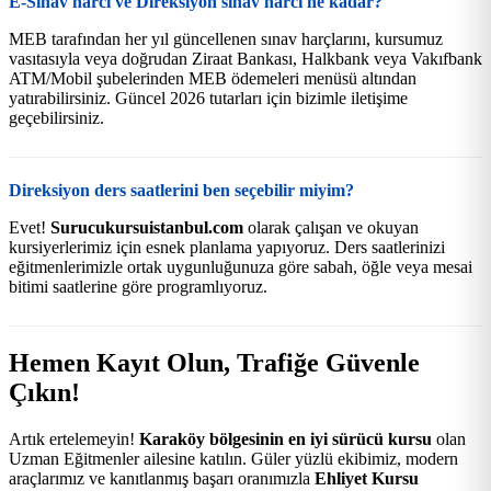
E-Sınav harcı ve Direksiyon sınav harcı ne kadar?
MEB tarafından her yıl güncellenen sınav harçlarını, kursumuz
vasıtasıyla veya doğrudan Ziraat Bankası, Halkbank veya Vakıfbank
ATM/Mobil şubelerinden MEB ödemeleri menüsü altından
yatırabilirsiniz. Güncel 2026 tutarları için bizimle iletişime
geçebilirsiniz.
Direksiyon ders saatlerini ben seçebilir miyim?
Evet!
Surucukursuistanbul.com
olarak çalışan ve okuyan
kursiyerlerimiz için esnek planlama yapıyoruz. Ders saatlerinizi
eğitmenlerimizle ortak uygunluğunuza göre sabah, öğle veya mesai
bitimi saatlerine göre programlıyoruz.
Hemen Kayıt Olun, Trafiğe Güvenle
Çıkın!
Artık ertelemeyin!
Karaköy bölgesinin en iyi sürücü kursu
olan
Uzman Eğitmenler ailesine katılın. Güler yüzlü ekibimiz, modern
araçlarımız ve kanıtlanmış başarı oranımızla
Ehliyet Kursu