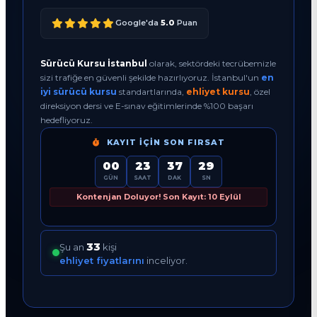
Google'da
5.0
Puan
Sürücü Kursu İstanbul
olarak, sektördeki tecrübemizle
sizi trafiğe en güvenli şekilde hazırlıyoruz. İstanbul'un
en
iyi sürücü kursu
standartlarında,
ehliyet kursu
, özel
direksiyon dersi ve E-sınav eğitimlerinde %100 başarı
hedefliyoruz.
KAYIT İÇIN SON FIRSAT
00
23
37
28
GÜN
SAAT
DAK
SN
Kontenjan Doluyor! Son Kayıt: 10 Eylül
33
Şu an
kişi
ehliyet fiyatlarını
inceliyor.