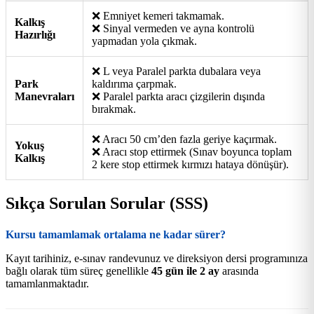
❌ Emniyet kemeri takmamak.
Kalkış
❌ Sinyal vermeden ve ayna kontrolü
Hazırlığı
yapmadan yola çıkmak.
❌ L veya Paralel parkta dubalara veya
Park
kaldırıma çarpmak.
Manevraları
❌ Paralel parkta aracı çizgilerin dışında
bırakmak.
❌ Aracı 50 cm’den fazla geriye kaçırmak.
Yokuş
❌ Aracı stop ettirmek (Sınav boyunca toplam
Kalkış
2 kere stop ettirmek kırmızı hataya dönüşür).
Sıkça Sorulan Sorular (SSS)
Kursu tamamlamak ortalama ne kadar sürer?
Kayıt tarihiniz, e-sınav randevunuz ve direksiyon dersi programınıza
bağlı olarak tüm süreç genellikle
45 gün ile 2 ay
arasında
tamamlanmaktadır.