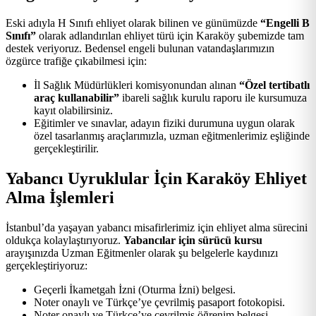
Eski adıyla H Sınıfı ehliyet olarak bilinen ve günümüzde
“Engelli B
Sınıfı”
olarak adlandırılan ehliyet türü için Karaköy şubemizde tam
destek veriyoruz. Bedensel engeli bulunan vatandaşlarımızın
özgürce trafiğe çıkabilmesi için:
İl Sağlık Müdürlükleri komisyonundan alınan
“Özel tertibatlı
araç kullanabilir”
ibareli sağlık kurulu raporu ile kursumuza
kayıt olabilirsiniz.
Eğitimler ve sınavlar, adayın fiziki durumuna uygun olarak
özel tasarlanmış araçlarımızla, uzman eğitmenlerimiz eşliğinde
gerçekleştirilir.
Yabancı Uyruklular İçin Karaköy Ehliyet
Alma İşlemleri
İstanbul’da yaşayan yabancı misafirlerimiz için ehliyet alma sürecini
oldukça kolaylaştırıyoruz.
Yabancılar için sürücü kursu
arayışınızda Uzman Eğitmenler olarak şu belgelerle kaydınızı
gerçekleştiriyoruz:
Geçerli İkametgah İzni (Oturma İzni) belgesi.
Noter onaylı ve Türkçe’ye çevrilmiş pasaport fotokopisi.
Noter onaylı ve Türkçe’ye çevrilmiş öğrenim belgesi