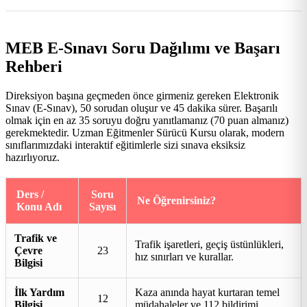
MEB E-Sınavı Soru Dağılımı ve Başarı
Rehberi
Direksiyon başına geçmeden önce girmeniz gereken Elektronik
Sınav (E-Sınav), 50 sorudan oluşur ve 45 dakika sürer. Başarılı
olmak için en az 35 soruyu doğru yanıtlamanız (70 puan almanız)
gerekmektedir. Uzman Eğitmenler Sürücü Kursu olarak, modern
sınıflarımızdaki interaktif eğitimlerle sizi sınava eksiksiz
hazırlıyoruz.
Ders /
Soru
Ne Öğrenirsiniz?
Konu Adı
Sayısı
Trafik ve
Trafik işaretleri, geçiş üstünlükleri,
Çevre
23
hız sınırları ve kurallar.
Bilgisi
İlk Yardım
Kaza anında hayat kurtaran temel
12
Bilgisi
müdahaleler ve 112 bildirimi.