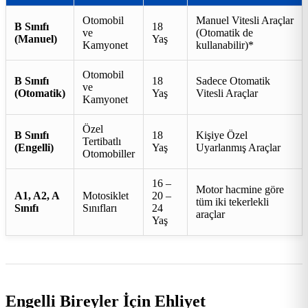
Otomobil
Manuel Vitesli Araçlar
B Sınıfı
18
ve
(Otomatik de
(Manuel)
Yaş
Kamyonet
kullanabilir)*
Otomobil
B Sınıfı
18
Sadece Otomatik
ve
(Otomatik)
Yaş
Vitesli Araçlar
Kamyonet
Özel
B Sınıfı
18
Kişiye Özel
Tertibatlı
(Engelli)
Yaş
Uyarlanmış Araçlar
Otomobiller
16 –
Motor hacmine göre
A1, A2, A
Motosiklet
20 –
tüm iki tekerlekli
Sınıfı
Sınıfları
24
araçlar
Yaş
Engelli Bireyler İçin Ehliyet