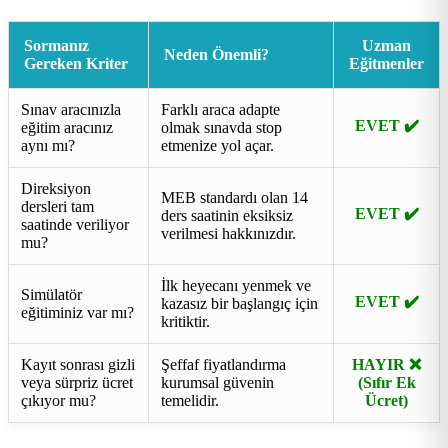
Sormanız
Uzman
Neden Önemli?
Gereken Kriter
Eğitmenler
Sınav aracınızla
Farklı araca adapte
EVET ✔️
eğitim aracınız
olmak sınavda stop
aynı mı?
etmenize yol açar.
Direksiyon
MEB standardı olan 14
dersleri tam
EVET ✔️
ders saatinin eksiksiz
saatinde veriliyor
verilmesi hakkınızdır.
mu?
İlk heyecanı yenmek ve
Simülatör
EVET ✔️
kazasız bir başlangıç için
eğitiminiz var mı?
kritiktir.
Kayıt sonrası gizli
Şeffaf fiyatlandırma
HAYIR ❌
veya sürpriz ücret
kurumsal güvenin
(Sıfır Ek
çıkıyor mu?
temelidir.
Ücret)