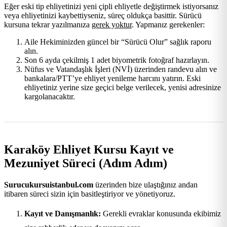
Eğer eski tip ehliyetinizi yeni çipli ehliyetle değiştirmek istiyorsanız
veya ehliyetinizi kaybettiyseniz, süreç oldukça basittir. Sürücü
kursuna tekrar yazılmanıza
gerek yoktur
. Yapmanız gerekenler:
Aile Hekiminizden güncel bir “Sürücü Olur” sağlık raporu
alın.
Son 6 ayda çekilmiş 1 adet biyometrik fotoğraf hazırlayın.
Nüfus ve Vatandaşlık İşleri (NVİ) üzerinden randevu alın ve
bankalara/PTT’ye ehliyet yenileme harcını yatırın. Eski
ehliyetiniz yerine size geçici belge verilecek, yenisi adresinize
kargolanacaktır.
Karaköy Ehliyet Kursu Kayıt ve
Mezuniyet Süreci (Adım Adım)
Surucukursuistanbul.com
üzerinden bize ulaştığınız andan
itibaren süreci sizin için basitleştiriyor ve yönetiyoruz.
Kayıt ve Danışmanlık:
Gerekli evraklar konusunda ekibimiz