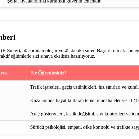
Şeffaf fiyatlandırma kurumsal güvenin temelidir.
hberi
E-Sınav), 50 sorudan oluşur ve 45 dakika sürer. Başarılı olmak için e
if eğitimlerle sizi sınava eksiksiz hazırlıyoruz.
yısı
Ne Öğrenirsiniz?
Trafik işaretleri, geçiş üstünlükleri, hız sınırları ve kurall
Kaza anında hayat kurtaran temel müdahaleler ve 112 bi
Araç göstergeleri, lastik değişimi, sıvı kontrolleri ve te
Sürücü psikolojisi, empati, öfke kontrolü ve trafikte say