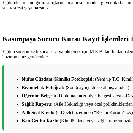
Eğitimde kullandığımız araçların tamamı son model, güvenlik donanımlar
sınav stresi yaşamazsınız.
Kasımpaşa Sürücü Kursu Kayıt İşlemleri İ
Eğitim sürecinize hızlıca başlayabilmemiz için M.E.B. tarafından ist
hazırlamanız gerekenler:
Nüfus Cüzdanı (Kimlik) Fotokopisi:
(Yeni tip T.C. Kimlik 
Biyometrik Fotoğraf:
(Son 6 ay içinde çekilmiş, 2 adet.)
Öğrenim Belgesi:
(Diploma, mezuniyet belgesi veya e-Devl
Sağlık Raporu:
(Aile Hekimliği veya özel polikliniklerden 
Adli Sicil Kaydı:
(e-Devlet üzerinden “Resmi Kurum” seçile
Kan Grubu Kartı:
(Kimliğinizde veya sağlık raporunuzda 