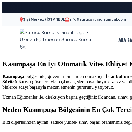
Şişli Merkez / İSTANBUL
info@surucukursuistanbul.com
ANA SA
A2
Sürücü
Motor
Kursu
Kasımpaşa En İyi Otomatik Vites Ehliyet
Ehliyeti
İstanbul
ve
Kasımpaşa
bölgesinde, güvenilir bir sürücü olmak için
İstanbul’un 
Sürücü Kursu
güvencesiyle başlamak, size hayat boyu kazasız ve bili
Özel
-
binlerce adayı başarıyla mezun etmenin gururunu yaşıyoruz.
Direksiyon
Uzman Eğitmenler ile, direksiyon başına geçtiğiniz ilk andan, sınavı g
Şişli
Dersi
Neden Kasımpaşa Bölgesinin En Çok Terc
En
Bizi diğerlerinden ayıran, sadece yüksek sınav başarı oranlarımız değil
İyi