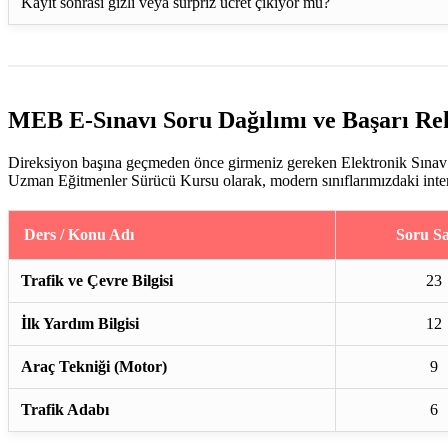
Kayıt sonrası gizli veya sürpriz ücret çıkıyor mu?
MEB E-Sınavı Soru Dağılımı ve Başarı Re
Direksiyon başına geçmeden önce girmeniz gereken Elektronik Sınav (
Uzman Eğitmenler Sürücü Kursu olarak, modern sınıflarımızdaki interakt
Ders / Konu Adı
Soru Sa
Trafik ve Çevre Bilgisi
23
İlk Yardım Bilgisi
12
Araç Tekniği (Motor)
9
Trafik Adabı
6