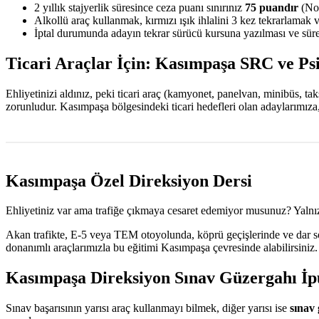
2 yıllık stajyerlik süresince ceza puanı sınırınız
75 puandır
(Nor
Alkollü araç kullanmak, kırmızı ışık ihlalini 3 kez tekrarlamak 
İptal durumunda adayın tekrar sürücü kursuna yazılması ve sürec
Ticari Araçlar İçin: Kasımpaşa SRC ve Psi
Ehliyetinizi aldınız, peki ticari araç (kamyonet, panelvan, minibüs, t
zorunludur. Kasımpaşa bölgesindeki ticari hedefleri olan adaylarımıza
Kasımpaşa Özel Direksiyon Dersi
Ehliyetiniz var ama trafiğe çıkmaya cesaret edemiyor musunuz? Yalnız
Akan trafikte, E-5 veya TEM otoyolunda, köprü geçişlerinde ve dar sok
donanımlı araçlarımızla bu eğitimi Kasımpaşa çevresinde alabilirsiniz
Kasımpaşa Direksiyon Sınav Güzergahı İp
Sınav başarısının yarısı araç kullanmayı bilmek, diğer yarısı ise
sınav 