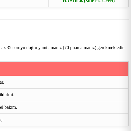
HAYIR ❌ (Sıfır Ek Ücret)
n az 35 soruyu doğru yanıtlamanız (70 puan almanız) gerekmektedir.
ar.
ldirimi.
mel bakım.
gı.