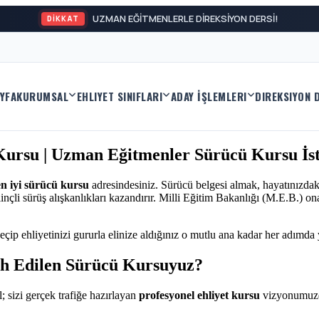
UZMAN EĞİTMENLERLE DİREKSİYON DERSİ!
DİKKAT
YFA
KURUMSAL
EHLIYET SINIFLARI
ADAY İŞLEMLERI
DIREKSIYON 
 Kursu | Uzman Eğitmenler Sürücü Kursu İs
en iyi sürücü kursu
adresindesiniz. Sürücü belgesi almak, hayatınızdak
nçli sürüş alışkanlıkları kazandırır. Milli Eğitim Bakanlığı (M.E.B.) o
eçip ehliyetinizi gururla elinize aldığınız o mutlu ana kadar her adımda
ih Edilen Sürücü Kursuyuz?
; sizi gerçek trafiğe hazırlayan
profesyonel ehliyet kursu
vizyonumuzd