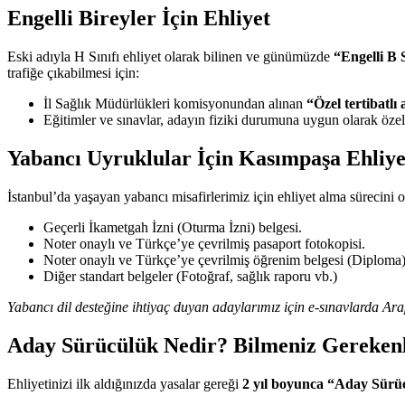
Engelli Bireyler İçin Ehliyet
Eski adıyla H Sınıfı ehliyet olarak bilinen ve günümüzde
“Engelli B S
trafiğe çıkabilmesi için:
İl Sağlık Müdürlükleri komisyonundan alınan
“Özel tertibatlı
Eğitimler ve sınavlar, adayın fiziki durumuna uygun olarak özel 
Yabancı Uyruklular İçin Kasımpaşa Ehliye
İstanbul’da yaşayan yabancı misafirlerimiz için ehliyet alma sürecini 
Geçerli İkametgah İzni (Oturma İzni) belgesi.
Noter onaylı ve Türkçe’ye çevrilmiş pasaport fotokopisi.
Noter onaylı ve Türkçe’ye çevrilmiş öğrenim belgesi (Diploma)
Diğer standart belgeler (Fotoğraf, sağlık raporu vb.)
Yabancı dil desteğine ihtiyaç duyan adaylarımız için e-sınavlarda A
Aday Sürücülük Nedir? Bilmeniz Gereken
Ehliyetinizi ilk aldığınızda yasalar gereği
2 yıl boyunca “Aday Sürü