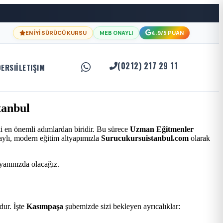
EN İYİ SÜRÜCÜ KURSU
MEB ONAYLI
4.9/5 PUAN
(0212) 217 29 11
DERSI
İLETIŞIM
tanbul
i en önemli adımlardan biridir. Bu sürece
Uzman Eğitmenler
naylı, modern eğitim altyapımızla
Surucukursuistanbul.com
olarak
 yanınızda olacağız.
ur. İşte
Kasımpaşa
şubemizde sizi bekleyen ayrıcalıklar: