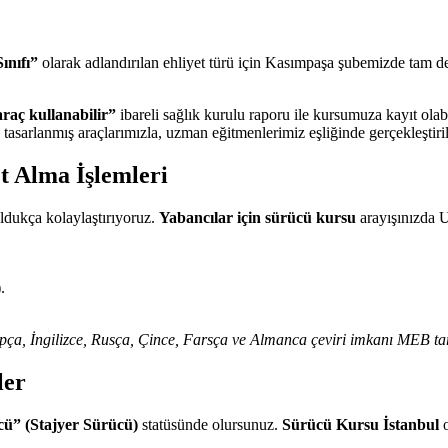
ınıfı”
olarak adlandırılan ehliyet türü için Kasımpaşa şubemizde tam d
 araç kullanabilir”
ibareli sağlık kurulu raporu ile kursumuza kayıt olabi
tasarlanmış araçlarımızla, uzman eğitmenlerimiz eşliğinde gerçekleştiril
t Alma İşlemleri
oldukça kolaylaştırıyoruz.
Yabancılar için sürücü kursu
arayışınızda U
.
rapça, İngilizce, Rusça, Çince, Farsça ve Almanca çeviri imkanı MEB ta
ler
cü” (Stajyer Sürücü)
statüsünde olursunuz.
Sürücü Kursu İstanbul
o