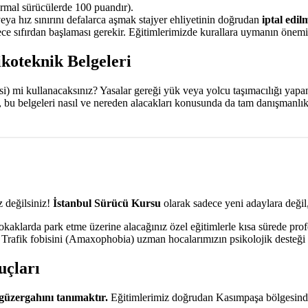
mal sürücülerde 100 puandır).
veya hız sınırını defalarca aşmak stajyer ehliyetinin doğrudan
iptal edil
e sıfırdan başlaması gerekir. Eğitimlerimizde kurallara uymanın önemin
koteknik Belgeleri
aksi) mi kullanacaksınız? Yasalar gereği yük veya yolcu taşımacılığı yap
, bu belgeleri nasıl ve nereden alacakları konusunda da tam danışmanlı
 değilsiniz!
İstanbul Sürücü Kursu
olarak sadece yeni adaylara değil,
aklarda park etme üzerine alacağınız özel eğitimlerle kısa sürede prof
. Trafik fobisini (Amaxophobia) uzman hocalarımızın psikolojik desteği 
uçları
güzergahını tanımaktır.
Eğitimlerimiz doğrudan Kasımpaşa bölgesinde