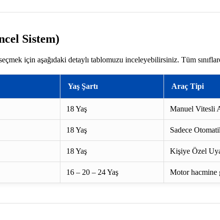
ncel Sistem)
seçmek için aşağıdaki detaylı tablomuzu inceleyebilirsiniz. Tüm sınıfla
Yaş Şartı
Araç Tipi
18 Yaş
Manuel Vitesli A
18 Yaş
Sadece Otomatik
18 Yaş
Kişiye Özel Uya
16 – 20 – 24 Yaş
Motor hacmine gö