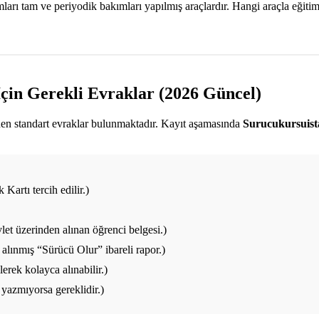
ı tam ve periyodik bakımları yapılmış araçlardır. Hangi araçla eğitim a
çin Gerekli Evraklar (2026 Güncel)
enen standart evraklar bulunmaktadır. Kayıt aşamasında
Surucukursuis
Kartı tercih edilir.)
et üzerinden alınan öğrenci belgesi.)
alınmış “Sürücü Olur” ibareli rapor.)
rek kolayca alınabilir.)
yazmıyorsa gereklidir.)