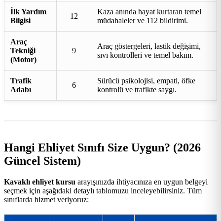
İlk Yardım
Kaza anında hayat kurtaran temel
12
Bilgisi
müdahaleler ve 112 bildirimi.
Araç
Araç göstergeleri, lastik değişimi,
Tekniği
9
sıvı kontrolleri ve temel bakım.
(Motor)
Trafik
Sürücü psikolojisi, empati, öfke
6
Adabı
kontrolü ve trafikte saygı.
Hangi Ehliyet Sınıfı Size Uygun? (2026
Güncel Sistem)
Kavaklı ehliyet kursu
arayışınızda ihtiyacınıza en uygun belgeyi
seçmek için aşağıdaki detaylı tablomuzu inceleyebilirsiniz. Tüm
sınıflarda hizmet veriyoruz: