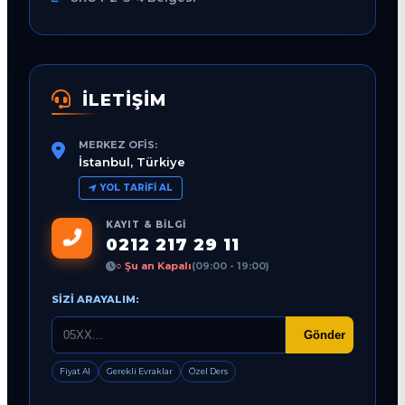
İLETİŞİM
MERKEZ OFIS:
İstanbul, Türkiye
YOL TARIFI AL
KAYIT & BILGI
0212 217 29 11
○ Şu an Kapalı
(09:00 - 19:00)
SIZI ARAYALIM:
Gönder
Fiyat Al
Gerekli Evraklar
Özel Ders