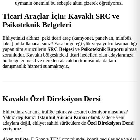
uymanın önemini bu sebeple altını çizerek öğretiyoruz.
Ticari Araçlar İçin: Kavaklı SRC ve
Psikoteknik Belgeleri
Ehliyetinizi aldınız, peki ticari araç (kamyonet, panelvan, minibüs,
taksi) mi kullanacaksınız? Yasalar gereği yük veya yolcu taşımacılığı
yapan tüm sürücülerin
SRC Belgesi
ve
Psikoteknik Raporu
alması
zorunludur. Kavaklı bölgesindeki ticari hedefleri olan adaylarımıza,
bu belgeleri nasıl ve nereden alacakları konusunda da tam
danışmanlık hizmeti sunmaktayız.
Kavaklı Özel Direksiyon Dersi
Ehliyetiniz var ama trafiğe çıkmaya cesaret edemiyor musunuz?
Yalnız değilsiniz!
İstanbul Sürücü Kursu
olarak sadece yeni
adaylara değil, ehliyet sahibi sürücülere de
Özel Direksiyon Dersi
veriyoruz.
Akan trafikte, E-5 veya TEM otoyolunda, köprü geçişlerinde ve dar