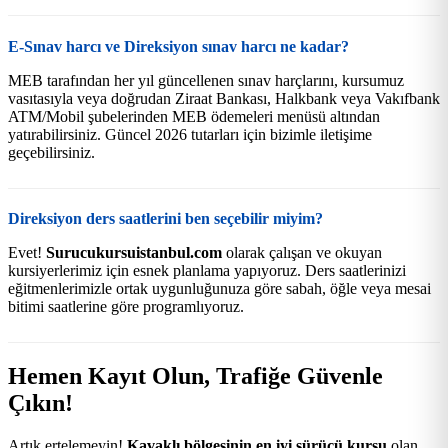
E-Sınav harcı ve Direksiyon sınav harcı ne kadar?
MEB tarafından her yıl güncellenen sınav harçlarını, kursumuz
vasıtasıyla veya doğrudan Ziraat Bankası, Halkbank veya Vakıfbank
ATM/Mobil şubelerinden MEB ödemeleri menüsü altından
yatırabilirsiniz. Güncel 2026 tutarları için bizimle iletişime
geçebilirsiniz.
Direksiyon ders saatlerini ben seçebilir miyim?
Evet!
Surucukursuistanbul.com
olarak çalışan ve okuyan
kursiyerlerimiz için esnek planlama yapıyoruz. Ders saatlerinizi
eğitmenlerimizle ortak uygunluğunuza göre sabah, öğle veya mesai
bitimi saatlerine göre programlıyoruz.
Hemen Kayıt Olun, Trafiğe Güvenle
Çıkın!
Artık ertelemeyin!
Kavaklı bölgesinin en iyi sürücü kursu
olan