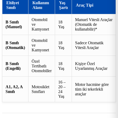
Ehliyet
Kullanım
Yaş
Araç Tipi
Sınıfı
Alanı
Şartı
Otomobil
Manuel Vitesli Araçlar
B Sınıfı
18
ve
(Otomatik de
(Manuel)
Yaş
Kamyonet
kullanabilir)*
Otomobil
B Sınıfı
18
Sadece Otomatik
ve
(Otomatik)
Yaş
Vitesli Araçlar
Kamyonet
Özel
B Sınıfı
18
Kişiye Özel
Tertibatlı
(Engelli)
Yaş
Uyarlanmış Araçlar
Otomobiller
16 –
Motor hacmine göre
A1, A2, A
Motosiklet
20 –
tüm iki tekerlekli
Sınıfı
Sınıfları
24
araçlar
Yaş