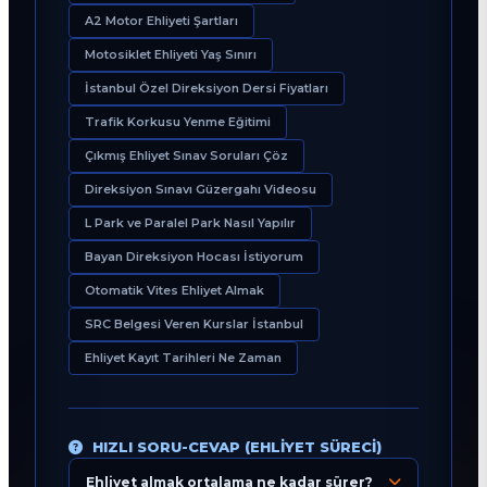
A2 Motor Ehliyeti Şartları
Motosiklet Ehliyeti Yaş Sınırı
İstanbul Özel Direksiyon Dersi Fiyatları
Trafik Korkusu Yenme Eğitimi
Çıkmış Ehliyet Sınav Soruları Çöz
Direksiyon Sınavı Güzergahı Videosu
L Park ve Paralel Park Nasıl Yapılır
Bayan Direksiyon Hocası İstiyorum
Otomatik Vites Ehliyet Almak
SRC Belgesi Veren Kurslar İstanbul
Ehliyet Kayıt Tarihleri Ne Zaman
HIZLI SORU-CEVAP (EHLIYET SÜRECI)
Ehliyet almak ortalama ne kadar sürer?
Eğitim Danışmanı