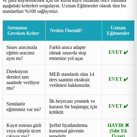
ve para kaybetmemek için bir kursa kayıt olmadan önce mutlaka
aşağıdaki kriterleri sorgulayın. Uzman Eğitmenler olarak tüm bu
standartları %100 sağlıyoruz:
Sormanız
Uzman
Neden Önemli?
Gereken Kriter
Eğitmenler
Sınav aracınızla
Farklı araca adapte
EVET ✔️
eğitim aracınız
olmak sınavda stop
aynı mı?
etmenize yol açar.
Direksiyon
MEB standardı olan 14
dersleri tam
EVET ✔️
ders saatinin eksiksiz
saatinde veriliyor
verilmesi hakkınızdır.
mu?
İlk heyecanı yenmek ve
Simülatör
EVET ✔️
kazasız bir başlangıç için
eğitiminiz var mı?
kritiktir.
Kayıt sonrası gizli
Şeffaf fiyatlandırma
HAYIR ❌
veya sürpriz ücret
kurumsal güvenin
(Sıfır Ek
çıkıyor mu?
temelidir.
Ücret)