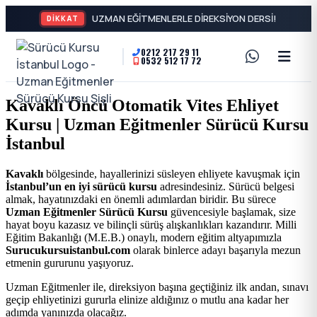
DİKKAT
0212 217 29 11
0532 512 17 72
A2
Sürücü
Motor
Kursu
Kavaklı Öncü Otomatik Vites Ehliyet
Ehliyeti
Kursu | Uzman Eğitmenler Sürücü Kursu
İstanbul
ve
İstanbul
Özel
-
Kavaklı
bölgesinde, hayallerinizi süsleyen ehliyete kavuşmak için
İstanbul’un en iyi sürücü kursu
adresindesiniz. Sürücü belgesi
Direksiyon
Şişli
almak, hayatınızdaki en önemli adımlardan biridir. Bu sürece
Uzman Eğitmenler Sürücü Kursu
güvencesiyle başlamak, size
Dersi
hayat boyu kazasız ve bilinçli sürüş alışkanlıkları kazandırır. Milli
En
Eğitim Bakanlığı (M.E.B.) onaylı, modern eğitim altyapımızla
Surucukursuistanbul.com
olarak binlerce adayı başarıyla mezun
etmenin gururunu yaşıyoruz.
İyi
Uzman Eğitmenler ile, direksiyon başına geçtiğiniz ilk andan, sınavı
geçip ehliyetinizi gururla elinize aldığınız o mutlu ana kadar her
Ehliyet
adımda yanınızda olacağız.