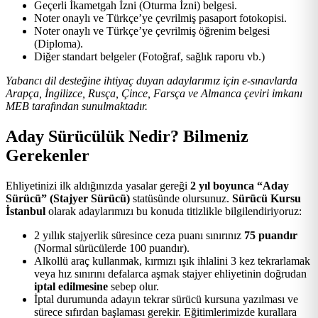
Geçerli İkametgah İzni (Oturma İzni) belgesi.
Noter onaylı ve Türkçe’ye çevrilmiş pasaport fotokopisi.
Noter onaylı ve Türkçe’ye çevrilmiş öğrenim belgesi
(Diploma).
Diğer standart belgeler (Fotoğraf, sağlık raporu vb.)
Yabancı dil desteğine ihtiyaç duyan adaylarımız için e-sınavlarda
Arapça, İngilizce, Rusça, Çince, Farsça ve Almanca çeviri imkanı
MEB tarafından sunulmaktadır.
Aday Sürücülük Nedir? Bilmeniz
Gerekenler
Ehliyetinizi ilk aldığınızda yasalar gereği
2 yıl boyunca “Aday
Sürücü” (Stajyer Sürücü)
statüsünde olursunuz.
Sürücü Kursu
İstanbul
olarak adaylarımızı bu konuda titizlikle bilgilendiriyoruz:
2 yıllık stajyerlik süresince ceza puanı sınırınız
75 puandır
(Normal sürücülerde 100 puandır).
Alkollü araç kullanmak, kırmızı ışık ihlalini 3 kez tekrarlamak
veya hız sınırını defalarca aşmak stajyer ehliyetinin doğrudan
iptal edilmesine
sebep olur.
İptal durumunda adayın tekrar sürücü kursuna yazılması ve
sürece sıfırdan başlaması gerekir. Eğitimlerimizde kurallara