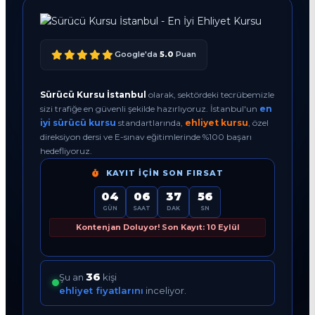
Google'da
5.0
Puan
Sürücü Kursu İstanbul
olarak, sektördeki tecrübemizle
sizi trafiğe en güvenli şekilde hazırlıyoruz. İstanbul'un
en
iyi sürücü kursu
standartlarında,
ehliyet kursu
, özel
direksiyon dersi ve E-sınav eğitimlerinde %100 başarı
hedefliyoruz.
KAYIT İÇIN SON FIRSAT
04
06
37
55
GÜN
SAAT
DAK
SN
Kontenjan Doluyor! Son Kayıt: 10 Eylül
37
Şu an
kişi
ehliyet fiyatlarını
inceliyor.