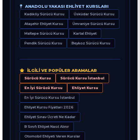
ANADOLU YAKASI EHLIYET KURSLARI
Kadıköy Sürücü Kursu
Üsküdar Sürücü Kursu
Ataşehir Ehliyet Kursu
Ümraniye Sürücü Kursu
Maltepe Sürücü Kursu
Kartal Ehliyet
Pendik Sürücü Kursu
Beykoz Sürücü Kursu
İLGILI VE POPÜLER ARAMALAR
Sürücü Kursu
Sürücü Kursu İstanbul
En İyi Sürücü Kursu
Ehliyet Kursu
En İyi Sürücü Kursu İstanbul
Ehliyet Kursu Fiyatları 2026
Ehliyet Sınav Ücreti Ne Kadar
B Sınıfı Ehliyet Nasıl Alınır
Otomobil Ehliyeti Veren Kurslar