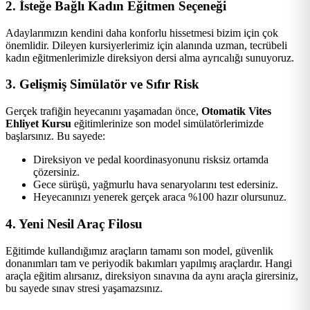
2. İsteğe Bağlı Kadın Eğitmen Seçeneği
Adaylarımızın kendini daha konforlu hissetmesi bizim için çok
önemlidir. Dileyen kursiyerlerimiz için alanında uzman, tecrübeli
kadın eğitmenlerimizle direksiyon dersi alma ayrıcalığı sunuyoruz.
3. Gelişmiş Simülatör ve Sıfır Risk
Gerçek trafiğin heyecanını yaşamadan önce,
Otomatik Vites
Ehliyet Kursu
eğitimlerinize son model simülatörlerimizde
başlarsınız. Bu sayede:
Direksiyon ve pedal koordinasyonunu risksiz ortamda
çözersiniz.
Gece sürüşü, yağmurlu hava senaryolarını test edersiniz.
Heyecanınızı yenerek gerçek araca %100 hazır olursunuz.
4. Yeni Nesil Araç Filosu
Eğitimde kullandığımız araçların tamamı son model, güvenlik
donanımları tam ve periyodik bakımları yapılmış araçlardır. Hangi
araçla eğitim alırsanız, direksiyon sınavına da aynı araçla girersiniz,
bu sayede sınav stresi yaşamazsınız.