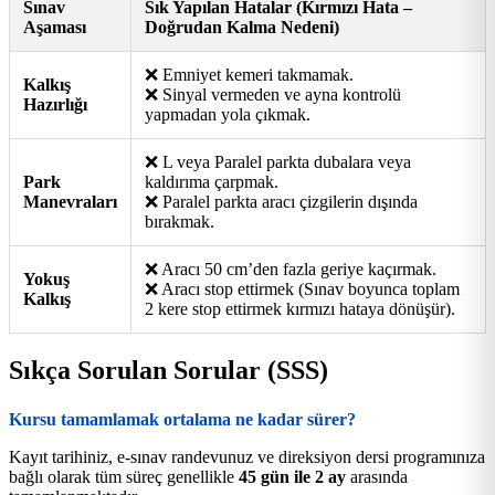
Sınav
Sık Yapılan Hatalar (Kırmızı Hata –
Aşaması
Doğrudan Kalma Nedeni)
❌ Emniyet kemeri takmamak.
Kalkış
❌ Sinyal vermeden ve ayna kontrolü
Hazırlığı
yapmadan yola çıkmak.
❌ L veya Paralel parkta dubalara veya
Park
kaldırıma çarpmak.
Manevraları
❌ Paralel parkta aracı çizgilerin dışında
bırakmak.
❌ Aracı 50 cm’den fazla geriye kaçırmak.
Yokuş
❌ Aracı stop ettirmek (Sınav boyunca toplam
Kalkış
2 kere stop ettirmek kırmızı hataya dönüşür).
Sıkça Sorulan Sorular (SSS)
Kursu tamamlamak ortalama ne kadar sürer?
Kayıt tarihiniz, e-sınav randevunuz ve direksiyon dersi programınıza
bağlı olarak tüm süreç genellikle
45 gün ile 2 ay
arasında