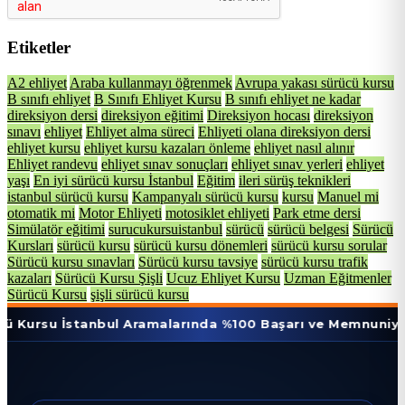
Etiketler
A2 ehliyet
Araba kullanmayı öğrenmek
Avrupa yakası sürücü kursu
B sınıfı ehliyet
B Sınıfı Ehliyet Kursu
B sınıfı ehliyet ne kadar
direksiyon dersi
direksiyon eğitimi
Direksiyon hocası
direksiyon
sınavı
ehliyet
Ehliyet alma süreci
Ehliyeti olana direksiyon dersi
ehliyet kursu
ehliyet kursu kazaları önleme
ehliyet nasıl alınır
Ehliyet randevu
ehliyet sınav sonuçları
ehliyet sınav yerleri
ehliyet
yaşı
En iyi sürücü kursu İstanbul
Eğitim
ileri sürüş teknikleri
istanbul sürücü kursu
Kampanyalı sürücü kursu
kursu
Manuel mi
otomatik mi
Motor Ehliyeti
motosiklet ehliyeti
Park etme dersi
Simülatör eğitimi
surucukursuistanbul
sürücü
sürücü belgesi
Sürücü
Kursları
sürücü kursu
sürücü kursu dönemleri
sürücü kursu sorular
Sürücü kursu sınavları
Sürücü kursu tavsiye
sürücü kursu trafik
kazaları
Sürücü Kursu Şişli
Ucuz Ehliyet Kursu
Uzman Eğitmenler
Sürücü Kursu
şişli sürücü kursu
stanbul Aramalarında %100 Başarı ve Memnuniyet Oranı