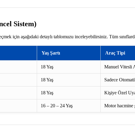
ncel Sistem)
eçmek için aşağıdaki detaylı tablomuzu inceleyebilirsiniz. Tüm sınıflar
Yaş Şartı
Araç Tipi
18 Yaş
Manuel Vitesli A
18 Yaş
Sadece Otomatik
18 Yaş
Kişiye Özel Uya
16 – 20 – 24 Yaş
Motor hacmine gö