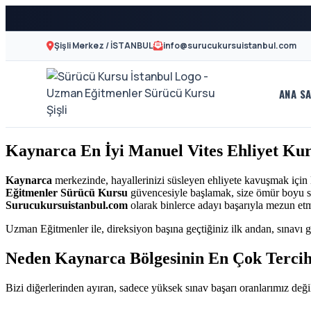
Şişli Merkez / İSTANBUL
info@surucukursuistanbul.com
ANA SA
A2
Sürücü
Motor
Kursu
Kaynarca En İyi Manuel Vites Ehliyet Ku
Ehliyeti
İstanbul
ve
Kaynarca
merkezinde, hayallerinizi süsleyen ehliyete kavuşmak için
Eğitmenler Sürücü Kursu
güvencesiyle başlamak, size ömür boyu sür
Özel
-
Surucukursuistanbul.com
olarak binlerce adayı başarıyla mezun et
Direksiyon
Uzman Eğitmenler ile, direksiyon başına geçtiğiniz ilk andan, sınavı g
Şişli
Dersi
Neden Kaynarca Bölgesinin En Çok Terci
En
Bizi diğerlerinden ayıran, sadece yüksek sınav başarı oranlarımız değil
İyi