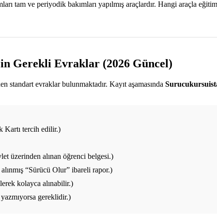
ı tam ve periyodik bakımları yapılmış araçlardır. Hangi araçla eğitim a
in Gerekli Evraklar (2026 Güncel)
enen standart evraklar bulunmaktadır. Kayıt aşamasında
Surucukursuis
Kartı tercih edilir.)
et üzerinden alınan öğrenci belgesi.)
alınmış “Sürücü Olur” ibareli rapor.)
rek kolayca alınabilir.)
yazmıyorsa gereklidir.)