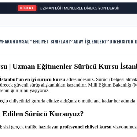
UZMAN EĞİTMENLERLE DİREKSİYON DERSİ!
DİKKAT
YFA
KURUMSAL
EHLIYET SINIFLARI
ADAY İŞLEMLERI
DIREKSIYON 
rsu | Uzman Eğitmenler Sürücü Kursu İstan
İstanbul’un en iyi sürücü kursu
adresindesiniz. Sürücü belgesi almak
ecek güvenli sürüş alışkanlıkları kazandırır. Milli Eğitim Bakanlığı (M.
menin gururunu yaşıyoruz.
eçip ehliyetinizi gururla elinize aldığınız o mutlu ana kadar her adımda
h Edilen Sürücü Kursuyuz?
; sizi gerçek trafiğe hazırlayan
profesyonel ehliyet kursu
vizyonumuzd