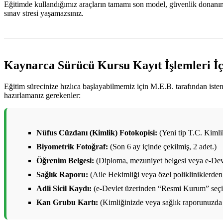
Eğitimde kullandığımız araçların tamamı son model, güvenlik donanımlar
sınav stresi yaşamazsınız.
Kaynarca Sürücü Kursu Kayıt İşlemleri İç
Eğitim sürecinize hızlıca başlayabilmemiz için M.E.B. tarafından ist
hazırlamanız gerekenler:
Nüfus Cüzdanı (Kimlik) Fotokopisi:
(Yeni tip T.C. Kimlik 
Biyometrik Fotoğraf:
(Son 6 ay içinde çekilmiş, 2 adet.)
Öğrenim Belgesi:
(Diploma, mezuniyet belgesi veya e-Devl
Sağlık Raporu:
(Aile Hekimliği veya özel polikliniklerden 
Adli Sicil Kaydı:
(e-Devlet üzerinden “Resmi Kurum” seçile
Kan Grubu Kartı:
(Kimliğinizde veya sağlık raporunuzda 