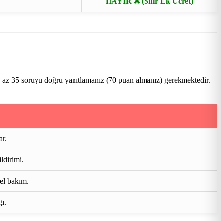
HAYIR ❌ (Sıfır Ek Ücret)
n az 35 soruyu doğru yanıtlamanız (70 puan almanız) gerekmektedir.
ar.
ldirimi.
mel bakım.
gı.