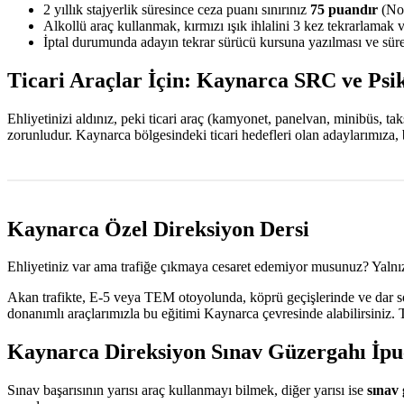
2 yıllık stajyerlik süresince ceza puanı sınırınız
75 puandır
(Nor
Alkollü araç kullanmak, kırmızı ışık ihlalini 3 kez tekrarlamak 
İptal durumunda adayın tekrar sürücü kursuna yazılması ve sürec
Ticari Araçlar İçin: Kaynarca SRC ve Psik
Ehliyetinizi aldınız, peki ticari araç (kamyonet, panelvan, minibüs, t
zorunludur. Kaynarca bölgesindeki ticari hedefleri olan adaylarımıza,
Kaynarca Özel Direksiyon Dersi
Ehliyetiniz var ama trafiğe çıkmaya cesaret edemiyor musunuz? Yalnız
Akan trafikte, E-5 veya TEM otoyolunda, köprü geçişlerinde ve dar sok
donanımlı araçlarımızla bu eğitimi Kaynarca çevresinde alabilirsiniz.
Kaynarca Direksiyon Sınav Güzergahı İpu
Sınav başarısının yarısı araç kullanmayı bilmek, diğer yarısı ise
sınav 