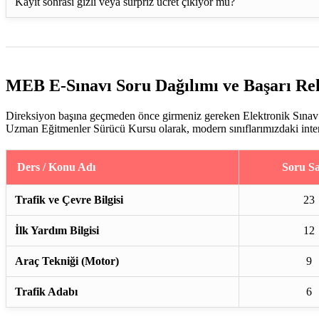
Kayıt sonrası gizli veya sürpriz ücret çıkıyor mu?
MEB E-Sınavı Soru Dağılımı ve Başarı Re
Direksiyon başına geçmeden önce girmeniz gereken Elektronik Sınav (
Uzman Eğitmenler Sürücü Kursu olarak, modern sınıflarımızdaki interakt
Ders / Konu Adı
Soru Sa
Trafik ve Çevre Bilgisi
23
İlk Yardım Bilgisi
12
Araç Tekniği (Motor)
9
Trafik Adabı
6