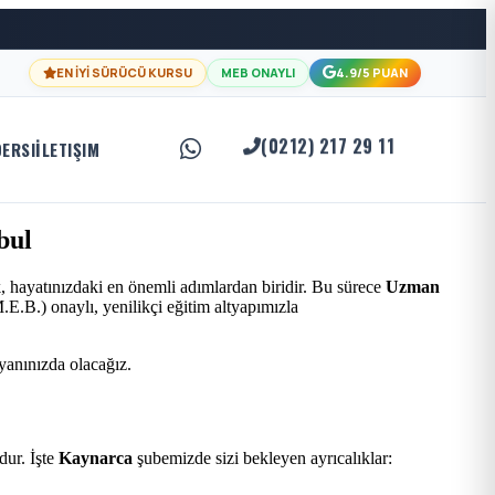
EN İYİ SÜRÜCÜ KURSU
MEB ONAYLI
4.9/5 PUAN
(0212) 217 29 11
DERSI
İLETIŞIM
bul
, hayatınızdaki en önemli adımlardan biridir. Bu sürece
Uzman
E.B.) onaylı, yenilikçi eğitim altyapımızla
 yanınızda olacağız.
ur. İşte
Kaynarca
şubemizde sizi bekleyen ayrıcalıklar: