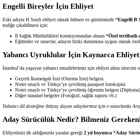
Engelli Bireyler İçin Ehliyet
Eski adıyla H Sınıfı ehliyet olarak bilinen ve günümüzde
“Engelli B S
trafiğe çıkabilmesi için:
İl Sağlık Müdürlükleri komisyonundan alınan
“Özel tertibatlı
Eğitimler ve sınavlar, adayın fiziki durumuna uygun olarak özel 
Yabancı Uyruklular İçin Kaynarca Ehliyet
İstanbul’da yaşayan yabancı misafirlerimiz için ehliyet alma sürecini 
Geçerli İkametgah İzni (Oturma İzni) belgesi.
Noter onaylı ve Türkçe’ye çevrilmiş pasaport fotokopisi.
Noter onaylı ve Türkçe’ye çevrilmiş öğrenim belgesi (Diploma)
Diğer standart belgeler (Fotoğraf, sağlık raporu vb.)
Yabancı dil desteğine ihtiyaç duyan adaylarımız için e-sınavlarda A
Aday Sürücülük Nedir? Bilmeniz Gereken
Ehliyetinizi ilk aldığınızda yasalar gereği
2 yıl boyunca “Aday Sürü