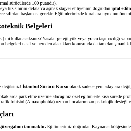
mal sürücülerde 100 puandır).
veya hız sınırını defalarca aşmak stajyer ehliyetinin doğrudan
iptal edil
e sıfırdan başlaması gerekir. Eğitimlerimizde kurallara uymanın önemin
oteknik Belgeleri
aksi) mi kullanacaksınız? Yasalar gereği yük veya yolcu taşımacılığı yap
 bu belgeleri nasıl ve nereden alacakları konusunda da tam danışmanlık
 değilsiniz!
İstanbul Sürücü Kursu
olarak sadece yeni adaylara değil,
aklarda park etme üzerine alacağınız özel eğitimlerle kısa sürede prof
 Trafik fobisini (Amaxophobia) uzman hocalarımızın psikolojik desteği v
çları
güzergahını tanımaktır.
Eğitimlerimiz doğrudan Kaynarca bölgesindek