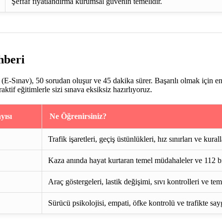
Şeffaf fiyatlandırma kurumsal güvenin temelidir.
hberi
E-Sınav), 50 sorudan oluşur ve 45 dakika sürer. Başarılı olmak için e
if eğitimlerle sizi sınava eksiksiz hazırlıyoruz.
yısı
Ne Öğrenirsiniz?
Trafik işaretleri, geçiş üstünlükleri, hız sınırları ve kurall
Kaza anında hayat kurtaran temel müdahaleler ve 112 bi
Araç göstergeleri, lastik değişimi, sıvı kontrolleri ve te
Sürücü psikolojisi, empati, öfke kontrolü ve trafikte say