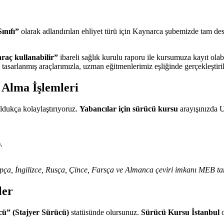
ınıfı”
olarak adlandırılan ehliyet türü için Kaynarca şubemizde tam de
 araç kullanabilir”
ibareli sağlık kurulu raporu ile kursumuza kayıt olabi
tasarlanmış araçlarımızla, uzman eğitmenlerimiz eşliğinde gerçekleştiril
 Alma İşlemleri
oldukça kolaylaştırıyoruz.
Yabancılar için sürücü kursu
arayışınızda U
.
rapça, İngilizce, Rusça, Çince, Farsça ve Almanca çeviri imkanı MEB ta
ler
cü” (Stajyer Sürücü)
statüsünde olursunuz.
Sürücü Kursu İstanbul
o