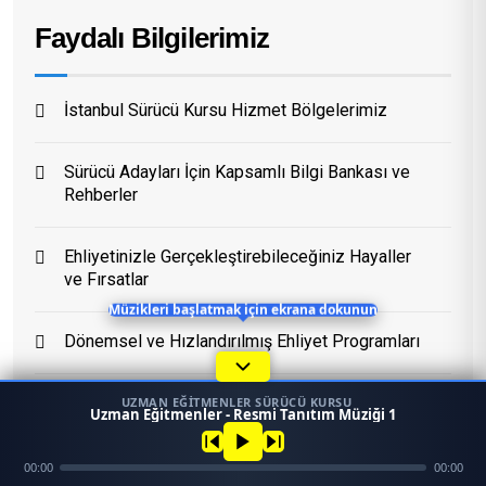
Faydalı Bilgilerimiz
Eğitim Danışmanı
En Hızlı Sürücü Kursu
İstanbul Sürücü Kursu Hizmet Bölgelerimiz
Bugün 14:17
Sürücü Adayları İçin Kapsamlı Bilgi Bankası ve
Rehberler
Ehliyetinizle Gerçekleştirebileceğiniz Hayaller
ve Fırsatlar
Müzikleri başlatmak için ekrana dokunun
Dönemsel ve Hızlandırılmış Ehliyet Programları
Sürüş Becerinizi Geliştirmek İçin En Doğru
UZMAN EĞITMENLER SÜRÜCÜ KURSU
1
Uzman Eğitmenler - Resmi Tanıtım Müziği 1
Yöntemler
45958
Ara
Konum
00:00
00:00
Mezun