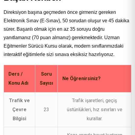
Direksiyon başına geçmeden önce girmeniz gereken
Elektronik Sınav (E-Sınav), 50 sorudan oluşur ve 45 dakika
sürer. Başarılı olmak için en az 35 soruyu doğru
yanıtlamanız (70 puan almanız) gerekmektedir. Uzman
Eğitmenler Sürücü Kursu olarak, modern sınıflarımızdaki
interaktif eğitimlerle sizi sınava eksiksiz hazırlıyoruz.
Ders /
Soru
Ne Öğrenirsiniz?
Konu Adı
Sayısı
Trafik ve
Trafik işaretleri, geçiş
Çevre
23
üstünlükleri, hız sınırları ve
Bilgisi
kurallar.