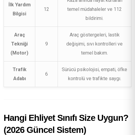
Kaza anında hayat kurtaran
İlk Yardım
12
temel müdahaleler ve 112
Bilgisi
bildirimi.
Araç
Araç göstergeleri, lastik
Tekniği
9
değişimi, sıvı kontrolleri ve
(Motor)
temel bakım.
Trafik
Sürücü psikolojisi, empati, öfke
6
Adabı
kontrolü ve trafikte saygı.
Hangi Ehliyet Sınıfı Size Uygun?
(2026 Güncel Sistem)