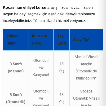
Kocasinan ehliyet kursu
arayışınızda ihtiyacınıza en
uygun belgeyi seçmek için aşağıdaki detaylı tablomuzu
inceleyebilirsiniz. Tüm sınıflarda hizmet veriyoruz:
Ehliyet
Kullanım
Yaş
Araç Tipi
Sınıfı
Alanı
Şartı
Manuel Vitesli
Otomobil
B Sınıfı
18
Araçlar
ve
(Manuel)
Yaş
(Otomatik de
Kamyonet
kullanabilir)*
Otomobil
Sadece
B Sınıfı
18
ve
Otomatik Vitesli
(Otomatik)
Yaş
Kamyonet
Araçlar