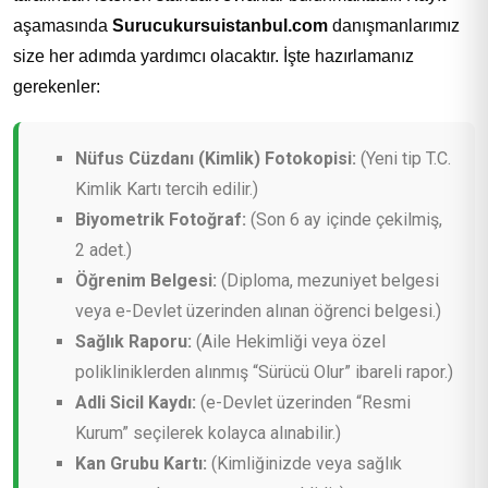
aşamasında
Surucukursuistanbul.com
danışmanlarımız
size her adımda yardımcı olacaktır. İşte hazırlamanız
gerekenler:
Nüfus Cüzdanı (Kimlik) Fotokopisi:
(Yeni tip T.C.
Kimlik Kartı tercih edilir.)
Biyometrik Fotoğraf:
(Son 6 ay içinde çekilmiş,
2 adet.)
Öğrenim Belgesi:
(Diploma, mezuniyet belgesi
veya e-Devlet üzerinden alınan öğrenci belgesi.)
Sağlık Raporu:
(Aile Hekimliği veya özel
polikliniklerden alınmış “Sürücü Olur” ibareli rapor.)
Adli Sicil Kaydı:
(e-Devlet üzerinden “Resmi
Kurum” seçilerek kolayca alınabilir.)
Kan Grubu Kartı:
(Kimliğinizde veya sağlık