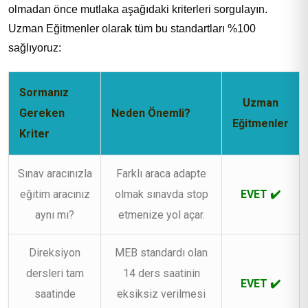
olmadan önce mutlaka aşağıdaki kriterleri sorgulayın.
Uzman Eğitmenler olarak tüm bu standartları %100
sağlıyoruz:
Sormanız
Uzman
Gereken
Neden Önemli?
Eğitmenler
Kriter
Sınav aracınızla
Farklı araca adapte
eğitim aracınız
olmak sınavda stop
EVET ✔️
aynı mı?
etmenize yol açar.
Direksiyon
MEB standardı olan
dersleri tam
14 ders saatinin
EVET ✔️
saatinde
eksiksiz verilmesi