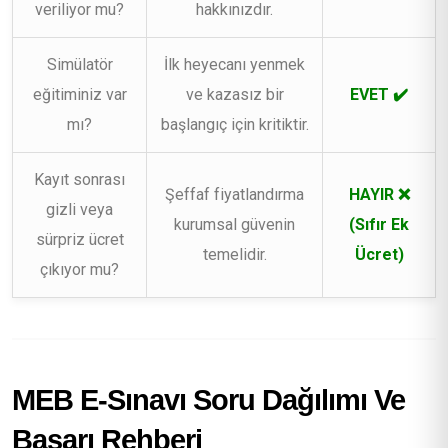
veriliyor mu?
hakkınızdır.
Simülatör
İlk heyecanı yenmek
eğitiminiz var
ve kazasız bir
EVET ✔️
mı?
başlangıç için kritiktir.
Kayıt sonrası
Şeffaf fiyatlandırma
HAYIR ❌
gizli veya
kurumsal güvenin
(Sıfır Ek
sürpriz ücret
temelidir.
Ücret)
çıkıyor mu?
MEB E-Sınavı Soru Dağılımı Ve
Başarı Rehberi