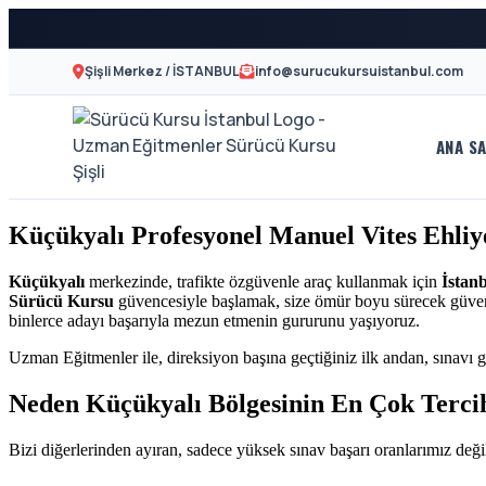
Şişli Merkez / İSTANBUL
info@surucukursuistanbul.com
ANA SA
A2
Sürücü
Motor
Kursu
Küçükyalı Profesyonel Manuel Vites Ehli
Ehliyeti
İstanbul
ve
Küçükyalı
merkezinde, trafikte özgüvenle araç kullanmak için
İstan
Sürücü Kursu
güvencesiyle başlamak, size ömür boyu sürecek güvenli 
Özel
-
binlerce adayı başarıyla mezun etmenin gururunu yaşıyoruz.
Direksiyon
Uzman Eğitmenler ile, direksiyon başına geçtiğiniz ilk andan, sınavı g
Şişli
Dersi
Neden Küçükyalı Bölgesinin En Çok Terci
En
Bizi diğerlerinden ayıran, sadece yüksek sınav başarı oranlarımız değil
İyi