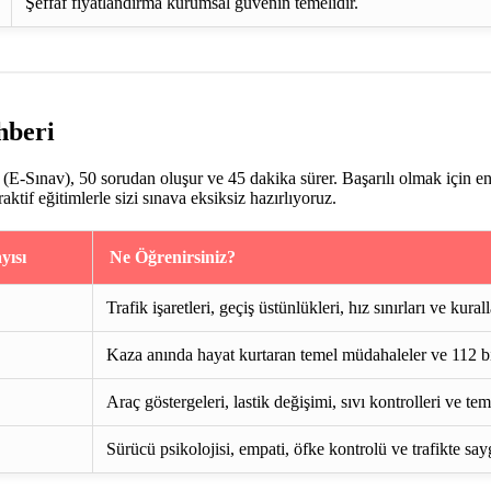
Şeffaf fiyatlandırma kurumsal güvenin temelidir.
hberi
E-Sınav), 50 sorudan oluşur ve 45 dakika sürer. Başarılı olmak için e
if eğitimlerle sizi sınava eksiksiz hazırlıyoruz.
yısı
Ne Öğrenirsiniz?
Trafik işaretleri, geçiş üstünlükleri, hız sınırları ve kurall
Kaza anında hayat kurtaran temel müdahaleler ve 112 bi
Araç göstergeleri, lastik değişimi, sıvı kontrolleri ve te
Sürücü psikolojisi, empati, öfke kontrolü ve trafikte say