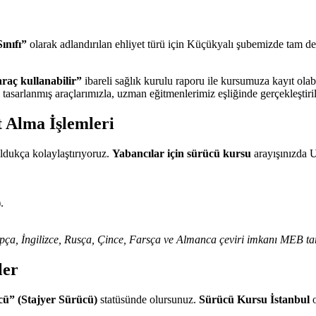
ınıfı”
olarak adlandırılan ehliyet türü için Küçükyalı şubemizde tam d
 araç kullanabilir”
ibareli sağlık kurulu raporu ile kursumuza kayıt olabi
tasarlanmış araçlarımızla, uzman eğitmenlerimiz eşliğinde gerçekleştiril
t Alma İşlemleri
oldukça kolaylaştırıyoruz.
Yabancılar için sürücü kursu
arayışınızda U
.
rapça, İngilizce, Rusça, Çince, Farsça ve Almanca çeviri imkanı MEB ta
ler
cü” (Stajyer Sürücü)
statüsünde olursunuz.
Sürücü Kursu İstanbul
o