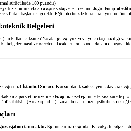
mal sürücülerde 100 puandır).
veya hız sınırını defalarca aşmak stajyer ehliyetinin doğrudan
iptal edil
e sıfırdan başlaması gerekir. Eğitimlerimizde kurallara uymanın önemin
koteknik Belgeleri
aksi) mi kullanacaksınız? Yasalar gereği yük veya yolcu taşımacılığı yap
, bu belgeleri nasıl ve nereden alacakları konusunda da tam danışmanlı
 değilsiniz!
İstanbul Sürücü Kursu
olarak sadece yeni adaylara değil,
aklarda park etme üzerine alacağınız özel eğitimlerle kısa sürede prof
. Trafik fobisini (Amaxophobia) uzman hocalarımızın psikolojik desteği v
çları
güzergahını tanımaktır.
Eğitimlerimiz doğrudan Küçükyalı bölgesinde