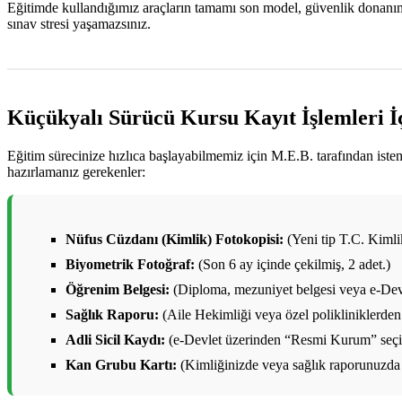
Eğitimde kullandığımız araçların tamamı son model, güvenlik donanımlar
sınav stresi yaşamazsınız.
Küçükyalı Sürücü Kursu Kayıt İşlemleri İ
Eğitim sürecinize hızlıca başlayabilmemiz için M.E.B. tarafından ist
hazırlamanız gerekenler:
Nüfus Cüzdanı (Kimlik) Fotokopisi:
(Yeni tip T.C. Kimlik 
Biyometrik Fotoğraf:
(Son 6 ay içinde çekilmiş, 2 adet.)
Öğrenim Belgesi:
(Diploma, mezuniyet belgesi veya e-Devl
Sağlık Raporu:
(Aile Hekimliği veya özel polikliniklerden 
Adli Sicil Kaydı:
(e-Devlet üzerinden “Resmi Kurum” seçile
Kan Grubu Kartı:
(Kimliğinizde veya sağlık raporunuzda 