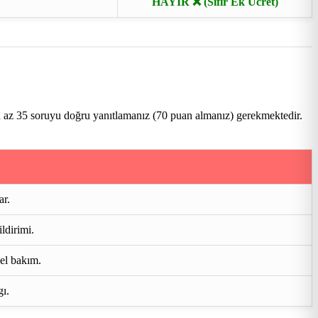
HAYIR ❌ (Sıfır Ek Ücret)
n az 35 soruyu doğru yanıtlamanız (70 puan almanız) gerekmektedir.
ar.
ldirimi.
mel bakım.
gı.