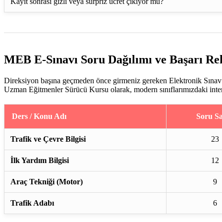
Kayıt sonrası gizli veya sürpriz ücret çıkıyor mu?
MEB E-Sınavı Soru Dağılımı ve Başarı Re
Direksiyon başına geçmeden önce girmeniz gereken Elektronik Sınav (
Uzman Eğitmenler Sürücü Kursu olarak, modern sınıflarımızdaki interakt
Ders / Konu Adı
Soru Sa
Trafik ve Çevre Bilgisi
23
İlk Yardım Bilgisi
12
Araç Tekniği (Motor)
9
Trafik Adabı
6