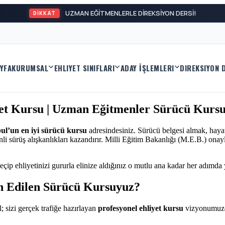
UZMAN EĞİTMENLERLE DİREKSİYON DERSİ!
DİKKAT
YFA
KURUMSAL
EHLIYET SINIFLARI
ADAY İŞLEMLERI
DIREKSIYON 
yet Kursu | Uzman Eğitmenler Sürücü Kursu
bul’un en iyi sürücü kursu
adresindesiniz. Sürücü belgesi almak, haya
sürüş alışkanlıkları kazandırır. Milli Eğitim Bakanlığı (M.E.B.) onaylı
eçip ehliyetinizi gururla elinize aldığınız o mutlu ana kadar her adımda
h Edilen Sürücü Kursuyuz?
; sizi gerçek trafiğe hazırlayan
profesyonel ehliyet kursu
vizyonumuzd