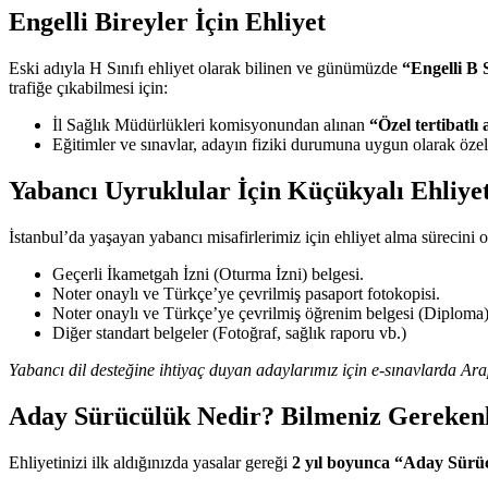
Engelli Bireyler İçin Ehliyet
Eski adıyla H Sınıfı ehliyet olarak bilinen ve günümüzde
“Engelli B S
trafiğe çıkabilmesi için:
İl Sağlık Müdürlükleri komisyonundan alınan
“Özel tertibatlı
Eğitimler ve sınavlar, adayın fiziki durumuna uygun olarak özel 
Yabancı Uyruklular İçin Küçükyalı Ehliye
İstanbul’da yaşayan yabancı misafirlerimiz için ehliyet alma sürecini 
Geçerli İkametgah İzni (Oturma İzni) belgesi.
Noter onaylı ve Türkçe’ye çevrilmiş pasaport fotokopisi.
Noter onaylı ve Türkçe’ye çevrilmiş öğrenim belgesi (Diploma)
Diğer standart belgeler (Fotoğraf, sağlık raporu vb.)
Yabancı dil desteğine ihtiyaç duyan adaylarımız için e-sınavlarda A
Aday Sürücülük Nedir? Bilmeniz Gereken
Ehliyetinizi ilk aldığınızda yasalar gereği
2 yıl boyunca “Aday Sürü