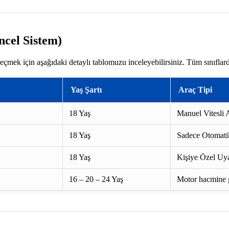
ncel Sistem)
eçmek için aşağıdaki detaylı tablomuzu inceleyebilirsiniz. Tüm sınıflar
Yaş Şartı
Araç Tipi
18 Yaş
Manuel Vitesli A
18 Yaş
Sadece Otomatik
18 Yaş
Kişiye Özel Uya
16 – 20 – 24 Yaş
Motor hacmine gö