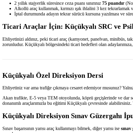
2 yıllık stajyerlik süresince ceza puanı sınırınız
75 puandır
(Nor
Alkollü araç kullanmak, kırmızı ışık ihlalini 3 kez tekrarlamak 
İptal durumunda adayın tekrar sürücü kursuna yazılması ve sürec
Ticari Araçlar İçin: Küçükyalı SRC ve Psi
Ehliyetinizi aldınız, peki ticari araç (kamyonet, panelvan, minibüs, t
zorunludur. Küçükyalı bölgesindeki ticari hedefleri olan adaylarımıza
Küçükyalı Özel Direksiyon Dersi
Ehliyetiniz var ama trafiğe çıkmaya cesaret edemiyor musunuz? Yalnız
Akan trafikte, E-5 veya TEM otoyolunda, köprü geçişlerinde ve dar sok
donanımlı araçlarımızla bu eğitimi Küçükyalı çevresinde alabilirsiniz
Küçükyalı Direksiyon Sınav Güzergahı İpu
Sınav başarısının yarısı araç kullanmayı bilmek, diğer yarısı ise
sınav 