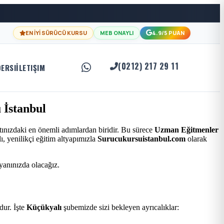
EN İYİ SÜRÜCÜ KURSU
MEB ONAYLI
4.9/5 PUAN
(0212) 217 29 11
DERSI
İLETIŞIM
 İstanbul
tınızdaki en önemli adımlardan biridir. Bu sürece
Uzman Eğitmenler
, yenilikçi eğitim altyapımızla
Surucukursuistanbul.com
olarak
 yanınızda olacağız.
ur. İşte
Küçükyalı
şubemizde sizi bekleyen ayrıcalıklar: