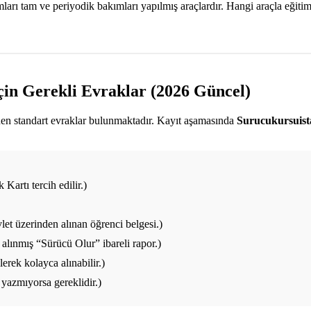
ı tam ve periyodik bakımları yapılmış araçlardır. Hangi araçla eğitim a
çin Gerekli Evraklar (2026 Güncel)
enen standart evraklar bulunmaktadır. Kayıt aşamasında
Surucukursuis
Kartı tercih edilir.)
et üzerinden alınan öğrenci belgesi.)
alınmış “Sürücü Olur” ibareli rapor.)
rek kolayca alınabilir.)
yazmıyorsa gereklidir.)