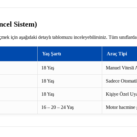
ncel Sistem)
çmek için aşağıdaki detaylı tablomuzu inceleyebilirsiniz. Tüm sınıflarda
Yaş Şartı
Araç Tipi
18 Yaş
Manuel Vitesli A
18 Yaş
Sadece Otomatik
18 Yaş
Kişiye Özel Uya
16 – 20 – 24 Yaş
Motor hacmine gö