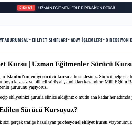
UZMAN EĞİTMENLERLE DİREKSİYON DERSİ!
DİKKAT
YFA
KURUMSAL
EHLIYET SINIFLARI
ADAY İŞLEMLERI
DIREKSIYON 
yet Kursu | Uzman Eğitmenler Sürücü Kursu
için
İstanbul’un en iyi sürücü kursu
adresindesiniz. Sürücü belgesi al
 boyu kazasız ve bilinçli sürüş alışkanlıkları kazandırır. Milli Eğitim 
menin gururunu yaşıyoruz.
eçip ehliyetinizi gururla elinize aldığınız o mutlu ana kadar her adımda
 Edilen Sürücü Kursuyuz?
; sizi gerçek trafiğe hazırlayan
profesyonel ehliyet kursu
vizyonumuzd