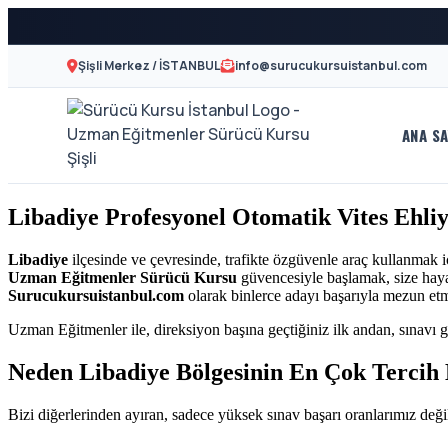
Şişli Merkez / İSTANBUL
info@surucukursuistanbul.com
ANA SA
A2
Sürücü
Motor
Kursu
Libadiye Profesyonel Otomatik Vites Ehli
Ehliyeti
İstanbul
ve
Libadiye
ilçesinde ve çevresinde, trafikte özgüvenle araç kullanmak 
Uzman Eğitmenler Sürücü Kursu
güvencesiyle başlamak, size hayat
Özel
-
Surucukursuistanbul.com
olarak binlerce adayı başarıyla mezun et
Direksiyon
Uzman Eğitmenler ile, direksiyon başına geçtiğiniz ilk andan, sınavı g
Şişli
Dersi
Neden Libadiye Bölgesinin En Çok Tercih
En
Bizi diğerlerinden ayıran, sadece yüksek sınav başarı oranlarımız değil
İyi