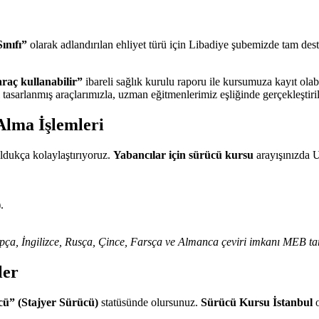
ınıfı”
olarak adlandırılan ehliyet türü için Libadiye şubemizde tam des
 araç kullanabilir”
ibareli sağlık kurulu raporu ile kursumuza kayıt olabi
tasarlanmış araçlarımızla, uzman eğitmenlerimiz eşliğinde gerçekleştiril
Alma İşlemleri
oldukça kolaylaştırıyoruz.
Yabancılar için sürücü kursu
arayışınızda U
.
rapça, İngilizce, Rusça, Çince, Farsça ve Almanca çeviri imkanı MEB ta
ler
cü” (Stajyer Sürücü)
statüsünde olursunuz.
Sürücü Kursu İstanbul
o