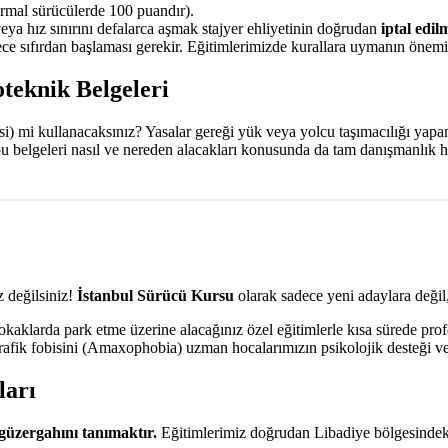
mal sürücülerde 100 puandır).
veya hız sınırını defalarca aşmak stajyer ehliyetinin doğrudan
iptal edil
e sıfırdan başlaması gerekir. Eğitimlerimizde kurallara uymanın önemin
oteknik Belgeleri
aksi) mi kullanacaksınız? Yasalar gereği yük veya yolcu taşımacılığı yap
 bu belgeleri nasıl ve nereden alacakları konusunda da tam danışmanlık 
 değilsiniz!
İstanbul Sürücü Kursu
olarak sadece yeni adaylara değil,
aklarda park etme üzerine alacağınız özel eğitimlerle kısa sürede prof
Trafik fobisini (Amaxophobia) uzman hocalarımızın psikolojik desteği ve
ları
güzergahını tanımaktır.
Eğitimlerimiz doğrudan Libadiye bölgesindek