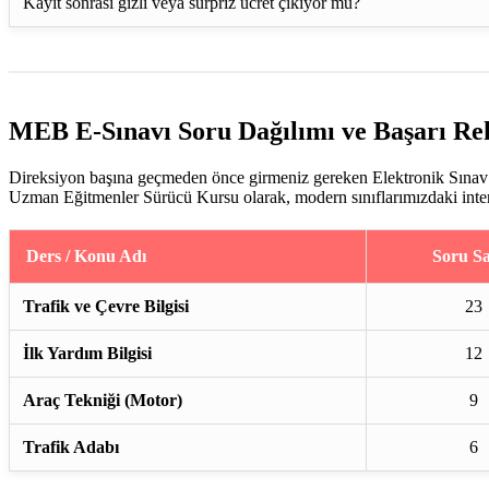
Kayıt sonrası gizli veya sürpriz ücret çıkıyor mu?
MEB E-Sınavı Soru Dağılımı ve Başarı Re
Direksiyon başına geçmeden önce girmeniz gereken Elektronik Sınav (
Uzman Eğitmenler Sürücü Kursu olarak, modern sınıflarımızdaki interakt
Ders / Konu Adı
Soru Sa
Trafik ve Çevre Bilgisi
23
İlk Yardım Bilgisi
12
Araç Tekniği (Motor)
9
Trafik Adabı
6