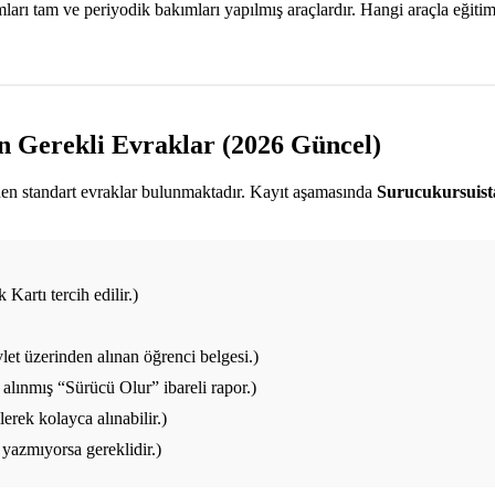
ı tam ve periyodik bakımları yapılmış araçlardır. Hangi araçla eğitim a
in Gerekli Evraklar (2026 Güncel)
enen standart evraklar bulunmaktadır. Kayıt aşamasında
Surucukursuis
Kartı tercih edilir.)
et üzerinden alınan öğrenci belgesi.)
alınmış “Sürücü Olur” ibareli rapor.)
rek kolayca alınabilir.)
yazmıyorsa gereklidir.)