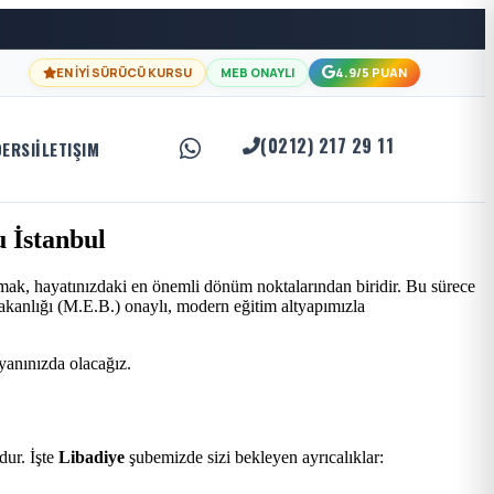
EN İYİ SÜRÜCÜ KURSU
MEB ONAYLI
4.9/5 PUAN
(0212) 217 29 11
DERSI
İLETIŞIM
 İstanbul
mak, hayatınızdaki en önemli dönüm noktalarından biridir. Bu sürece
Bakanlığı (M.E.B.) onaylı, modern eğitim altyapımızla
 yanınızda olacağız.
ur. İşte
Libadiye
şubemizde sizi bekleyen ayrıcalıklar: