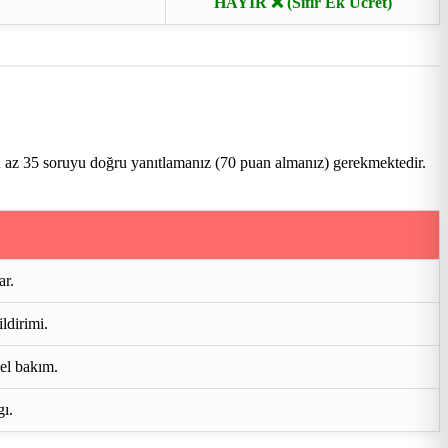
HAYIR ❌ (Sıfır Ek Ücret)
n az 35 soruyu doğru yanıtlamanız (70 puan almanız) gerekmektedir.
ar.
ldirimi.
mel bakım.
gı.