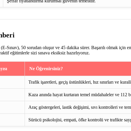
Şeffaf fiyatlandırma kurumsal güvenin temelidir.
hberi
E-Sınav), 50 sorudan oluşur ve 45 dakika sürer. Başarılı olmak için e
if eğitimlerle sizi sınava eksiksiz hazırlıyoruz.
yısı
Ne Öğrenirsiniz?
Trafik işaretleri, geçiş üstünlükleri, hız sınırları ve kurall
Kaza anında hayat kurtaran temel müdahaleler ve 112 bi
Araç göstergeleri, lastik değişimi, sıvı kontrolleri ve te
Sürücü psikolojisi, empati, öfke kontrolü ve trafikte say