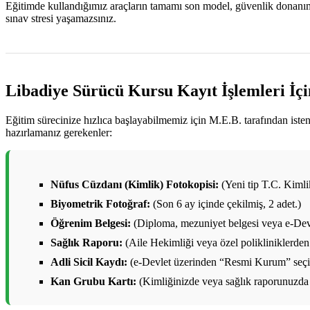
Eğitimde kullandığımız araçların tamamı son model, güvenlik donanımlar
sınav stresi yaşamazsınız.
Libadiye Sürücü Kursu Kayıt İşlemleri İç
Eğitim sürecinize hızlıca başlayabilmemiz için M.E.B. tarafından ist
hazırlamanız gerekenler:
Nüfus Cüzdanı (Kimlik) Fotokopisi:
(Yeni tip T.C. Kimlik 
Biyometrik Fotoğraf:
(Son 6 ay içinde çekilmiş, 2 adet.)
Öğrenim Belgesi:
(Diploma, mezuniyet belgesi veya e-Devl
Sağlık Raporu:
(Aile Hekimliği veya özel polikliniklerden 
Adli Sicil Kaydı:
(e-Devlet üzerinden “Resmi Kurum” seçile
Kan Grubu Kartı:
(Kimliğinizde veya sağlık raporunuzda 