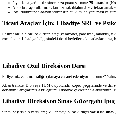
2 yıllık stajyerlik süresince ceza puanı sınırınız
75 puandır
(Nor
Alkollü araç kullanmak, kırmızı ışık ihlalini 3 kez tekrarlamak 
İptal durumunda adayın tekrar sürücü kursuna yazılması ve sürec
Ticari Araçlar İçin: Libadiye SRC ve Psik
Ehliyetinizi aldınız, peki ticari araç (kamyonet, panelvan, minibüs, t
zorunludur. Libadiye bölgesindeki ticari hedefleri olan adaylarımıza,
Libadiye Özel Direksiyon Dersi
Ehliyetiniz var ama trafiğe çıkmaya cesaret edemiyor musunuz? Yalnız
Akan trafikte, E-5 veya TEM otoyolunda, köprü geçişlerinde ve dar sok
donanımlı araçlarımızla bu eğitimi Libadiye çevresinde alabilirsiniz. 
Libadiye Direksiyon Sınav Güzergahı İpuç
Sınav başarısının yarısı araç kullanmayı bilmek, diğer yarısı ise
sınav 