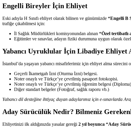
Engelli Bireyler İçin Ehliyet
Eski adıyla H Sınıfı ehliyet olarak bilinen ve günümüzde
“Engelli B S
trafiğe çıkabilmesi için:
İl Sağlık Müdürlükleri komisyonundan alınan
“Özel tertibatlı
Eğitimler ve sınavlar, adayın fiziki durumuna uygun olarak özel 
Yabancı Uyruklular İçin Libadiye Ehliyet 
İstanbul’da yaşayan yabancı misafirlerimiz için ehliyet alma sürecini 
Geçerli İkametgah İzni (Oturma İzni) belgesi.
Noter onaylı ve Türkçe’ye çevrilmiş pasaport fotokopisi.
Noter onaylı ve Türkçe’ye çevrilmiş öğrenim belgesi (Diploma)
Diğer standart belgeler (Fotoğraf, sağlık raporu vb.)
Yabancı dil desteğine ihtiyaç duyan adaylarımız için e-sınavlarda A
Aday Sürücülük Nedir? Bilmeniz Gereken
Ehliyetinizi ilk aldığınızda yasalar gereği
2 yıl boyunca “Aday Sürü