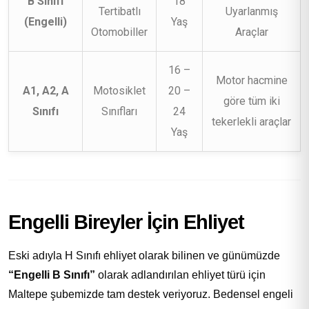
B Sınıfı
18
Tertibatlı
Uyarlanmış
(Engelli)
Yaş
Otomobiller
Araçlar
16 –
Motor hacmine
A1, A2, A
Motosiklet
20 –
göre tüm iki
Sınıfı
Sınıfları
24
tekerlekli araçlar
Yaş
Engelli Bireyler İçin Ehliyet
Eski adıyla H Sınıfı ehliyet olarak bilinen ve günümüzde
“Engelli B Sınıfı”
olarak adlandırılan ehliyet türü için
Maltepe şubemizde tam destek veriyoruz. Bedensel engeli