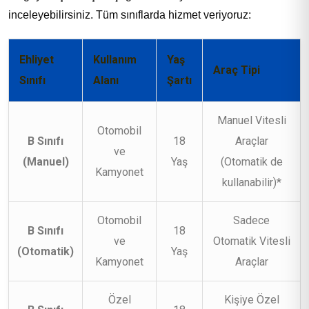
inceleyebilirsiniz. Tüm sınıflarda hizmet veriyoruz:
Ehliyet
Kullanım
Yaş
Araç Tipi
Sınıfı
Alanı
Şartı
Manuel Vitesli
Otomobil
B Sınıfı
18
Araçlar
ve
(Manuel)
Yaş
(Otomatik de
Kamyonet
kullanabilir)*
Otomobil
Sadece
B Sınıfı
18
ve
Otomatik Vitesli
(Otomatik)
Yaş
Kamyonet
Araçlar
Özel
Kişiye Özel