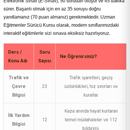
Elektronik Sınav (E-Sınav), 50 sorudan oluşur ve 45 dakika
sürer. Başarılı olmak için en az 35 soruyu doğru
yanıtlamanız (70 puan almanız) gerekmektedir. Uzman
Eğitmenler Sürücü Kursu olarak, modern sınıflarımızdaki
interaktif eğitimlerle sizi sınava eksiksiz hazırlıyoruz.
Ders /
Soru
Ne Öğrenirsiniz?
Konu Adı
Sayısı
Trafik ve
Trafik işaretleri, geçiş
Çevre
23
üstünlükleri, hız sınırları ve
Bilgisi
kurallar.
Kaza anında hayat kurtaran
İlk Yardım
12
temel müdahaleler ve 112
Bilgisi
bildirimi.