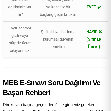
eğitiminiz var
ve kazasız bir
EVET ✔️
mı?
başlangıç için kritiktir.
Kayıt sonrası
Şeffaf fiyatlandırma
HAYIR ❌
gizli veya
kurumsal güvenin
(Sıfır Ek
sürpriz ücret
temelidir.
Ücret)
çıkıyor mu?
MEB E-Sınavı Soru Dağılımı Ve
Başarı Rehberi
Direksiyon başına geçmeden önce girmeniz gereken