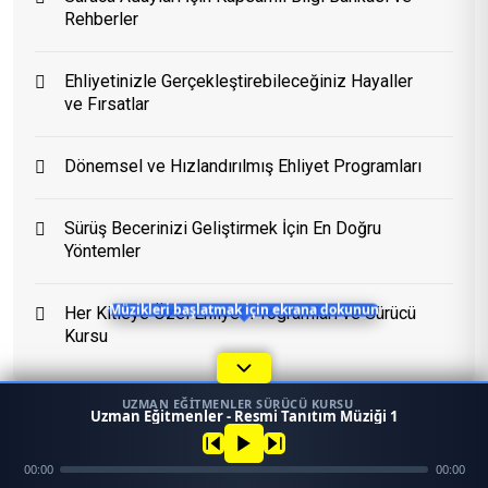
Rehberler
Eğitim Danışmanı
Ehliyetinizle Gerçekleştirebileceğiniz Hayaller
En Hızlı Sürücü Kursu
ve Fırsatlar
Dönemsel ve Hızlandırılmış Ehliyet Programları
Bugün 21:16
Sürüş Becerinizi Geliştirmek İçin En Doğru
Yöntemler
Her Kitleye Özel Ehliyet Programları ve Sürücü
Müzikleri başlatmak için ekrana dokunun
Kursu
UZMAN EĞITMENLER SÜRÜCÜ KURSU
1
Uzman Eğitmenler - Resmi Tanıtım Müziği 1
45958
Ara
Konum
00:00
00:00
Mezun
Konular