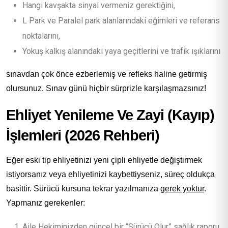
Hangi kavşakta sinyal vermeniz gerektiğini,
L Park ve Paralel park alanlarındaki eğimleri ve referans
noktalarını,
Yokuş kalkış alanındaki yaya geçitlerini ve trafik ışıklarını
sınavdan çok önce ezberlemiş ve refleks haline getirmiş
olursunuz. Sınav günü hiçbir sürprizle karşılaşmazsınız!
Ehliyet Yenileme Ve Zayi (Kayıp)
İşlemleri (2026 Rehberi)
Eğer eski tip ehliyetinizi yeni çipli ehliyetle değiştirmek
istiyorsanız veya ehliyetinizi kaybettiyseniz, süreç oldukça
basittir. Sürücü kursuna tekrar yazılmanıza
gerek yoktur
.
Yapmanız gerekenler:
Aile Hekiminizden güncel bir “Sürücü Olur” sağlık raporu