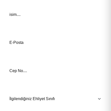
Adınız *
E-Posta Adresiniz*
Telefon Numaranız *
İlgilendiğiniz Eğitim *