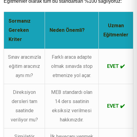
Eğitmenler olarak tüm bu standartları %100 sağlıyoruz:
Sormanız
Uzman
Gereken
Neden Önemli?
Eğitmenler
Kriter
Sınav aracınızla
Farklı araca adapte
eğitim aracınız
olmak sınavda stop
EVET ✔️
aynı mı?
etmenize yol açar.
Direksiyon
MEB standardı olan
dersleri tam
14 ders saatinin
EVET ✔️
saatinde
eksiksiz verilmesi
veriliyor mu?
hakkınızdır.
Simülatör
İlk heyecanı yenmek