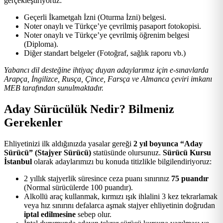
gerçekleştiriyoruz:
Geçerli İkametgah İzni (Oturma İzni) belgesi.
Noter onaylı ve Türkçe’ye çevrilmiş pasaport fotokopisi.
Noter onaylı ve Türkçe’ye çevrilmiş öğrenim belgesi
(Diploma).
Diğer standart belgeler (Fotoğraf, sağlık raporu vb.)
Yabancı dil desteğine ihtiyaç duyan adaylarımız için e-sınavlarda
Arapça, İngilizce, Rusça, Çince, Farsça ve Almanca çeviri imkanı
MEB tarafından sunulmaktadır.
Aday Sürücülük Nedir? Bilmeniz
Gerekenler
Ehliyetinizi ilk aldığınızda yasalar gereği
2 yıl boyunca “Aday
Sürücü” (Stajyer Sürücü)
statüsünde olursunuz.
Sürücü Kursu
İstanbul
olarak adaylarımızı bu konuda titizlikle bilgilendiriyoruz:
2 yıllık stajyerlik süresince ceza puanı sınırınız
75 puandır
(Normal sürücülerde 100 puandır).
Alkollü araç kullanmak, kırmızı ışık ihlalini 3 kez tekrarlamak
veya hız sınırını defalarca aşmak stajyer ehliyetinin doğrudan
iptal edilmesine
sebep olur.