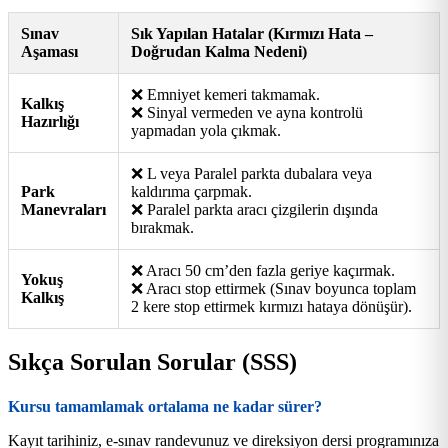
Sınav
Sık Yapılan Hatalar (Kırmızı Hata –
Aşaması
Doğrudan Kalma Nedeni)
❌ Emniyet kemeri takmamak.
Kalkış
❌ Sinyal vermeden ve ayna kontrolü
Hazırlığı
yapmadan yola çıkmak.
❌ L veya Paralel parkta dubalara veya
Park
kaldırıma çarpmak.
Manevraları
❌ Paralel parkta aracı çizgilerin dışında
bırakmak.
❌ Aracı 50 cm’den fazla geriye kaçırmak.
Yokuş
❌ Aracı stop ettirmek (Sınav boyunca toplam
Kalkış
2 kere stop ettirmek kırmızı hataya dönüşür).
Sıkça Sorulan Sorular (SSS)
Kursu tamamlamak ortalama ne kadar sürer?
Kayıt tarihiniz, e-sınav randevunuz ve direksiyon dersi programınıza