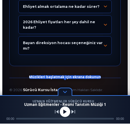
Ehliyet almak ortalama ne kadar sürer?
Eğitim Danışmanı
En Hızlı Sürücü Kursu
2026 Ehliyet fiyatları her şey dahil ne
kadar?
Bugün 08:08
Bayan direksiyon hocası seçeneğiniz var
mı?
Müzikleri başlatmak için ekrana dokunun
©
2026
Sürücü Kursu İstanbul
. Tüm Hakları Saklıdır.
T.C. Milli Eğitim Bakanlığı Onaylı Resmi Eğitim Kurumudur.
UZMAN EĞITMENLER SÜRÜCÜ KURSU
Kodlama ve Tasarım:
Enver Çağlar
1
Uzman Eğitmenler - Resmi Tanıtım Müziği 1
45958
256 BİT SSL
Mezun
00:00
Ara
Konum
00:00