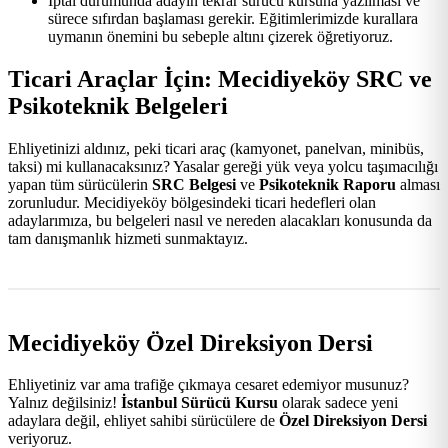
İptal durumunda adayın tekrar sürücü kursuna yazılması ve
sürece sıfırdan başlaması gerekir. Eğitimlerimizde kurallara
uymanın önemini bu sebeple altını çizerek öğretiyoruz.
Ticari Araçlar İçin: Mecidiyeköy SRC ve
Psikoteknik Belgeleri
Ehliyetinizi aldınız, peki ticari araç (kamyonet, panelvan, minibüs,
taksi) mi kullanacaksınız? Yasalar gereği yük veya yolcu taşımacılığı
yapan tüm sürücülerin
SRC Belgesi
ve
Psikoteknik Raporu
alması
zorunludur. Mecidiyeköy bölgesindeki ticari hedefleri olan
adaylarımıza, bu belgeleri nasıl ve nereden alacakları konusunda da
tam danışmanlık hizmeti sunmaktayız.
Mecidiyeköy Özel Direksiyon Dersi
Ehliyetiniz var ama trafiğe çıkmaya cesaret edemiyor musunuz?
Yalnız değilsiniz!
İstanbul Sürücü Kursu
olarak sadece yeni
adaylara değil, ehliyet sahibi sürücülere de
Özel Direksiyon Dersi
veriyoruz.