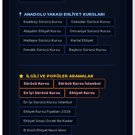
ANADOLU YAKASI EHLIYET KURSLARI
Kadıköy Sürücü Kursu
Üsküdar Sürücü Kursu
Ataşehir Ehliyet Kursu
Ümraniye Sürücü Kursu
Maltepe Sürücü Kursu
Kartal Ehliyet
Pendik Sürücü Kursu
Beykoz Sürücü Kursu
İLGILI VE POPÜLER ARAMALAR
Sürücü Kursu
Sürücü Kursu İstanbul
En İyi Sürücü Kursu
Ehliyet Kursu
En İyi Sürücü Kursu İstanbul
Ehliyet Kursu Fiyatları 2026
Ehliyet Sınav Ücreti Ne Kadar
B Sınıfı Ehliyet Nasıl Alınır