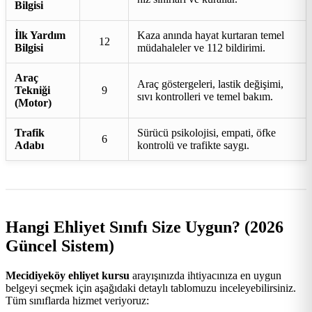
Bilgisi
İlk Yardım
Kaza anında hayat kurtaran temel
12
Bilgisi
müdahaleler ve 112 bildirimi.
Araç
Araç göstergeleri, lastik değişimi,
Tekniği
9
sıvı kontrolleri ve temel bakım.
(Motor)
Trafik
Sürücü psikolojisi, empati, öfke
6
Adabı
kontrolü ve trafikte saygı.
Hangi Ehliyet Sınıfı Size Uygun? (2026
Güncel Sistem)
Mecidiyeköy ehliyet kursu
arayışınızda ihtiyacınıza en uygun
belgeyi seçmek için aşağıdaki detaylı tablomuzu inceleyebilirsiniz.
Tüm sınıflarda hizmet veriyoruz: