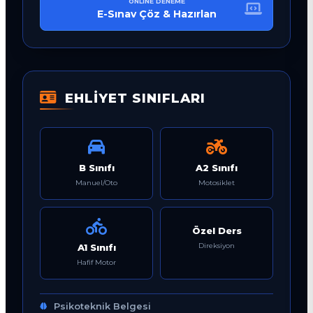
ONLINE DENEME
E-Sınav Çöz & Hazırlan
EHLİYET SINIFLARI
B Sınıfı
A2 Sınıfı
Manuel/Oto
Motosiklet
Özel Ders
Direksiyon
A1 Sınıfı
Hafif Motor
Psikoteknik Belgesi