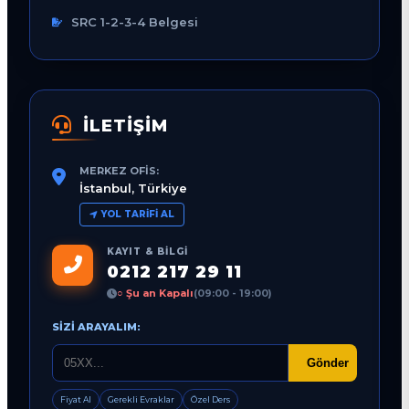
SRC 1-2-3-4 Belgesi
İLETİŞİM
MERKEZ OFIS:
İstanbul, Türkiye
YOL TARIFI AL
KAYIT & BILGI
0212 217 29 11
○ Şu an Kapalı
(09:00 - 19:00)
SIZI ARAYALIM:
Gönder
Fiyat Al
Gerekli Evraklar
Özel Ders