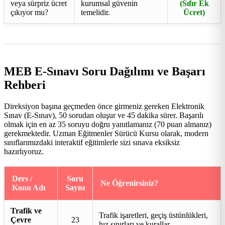
veya sürpriz ücret
kurumsal güvenin
(Sıfır Ek
çıkıyor mu?
temelidir.
Ücret)
MEB E-Sınavı Soru Dağılımı ve Başarı
Rehberi
Direksiyon başına geçmeden önce girmeniz gereken Elektronik
Sınav (E-Sınav), 50 sorudan oluşur ve 45 dakika sürer. Başarılı
olmak için en az 35 soruyu doğru yanıtlamanız (70 puan almanız)
gerekmektedir. Uzman Eğitmenler Sürücü Kursu olarak, modern
sınıflarımızdaki interaktif eğitimlerle sizi sınava eksiksiz
hazırlıyoruz.
Ders /
Soru
Ne Öğrenirsiniz?
Konu Adı
Sayısı
Trafik ve
Trafik işaretleri, geçiş üstünlükleri,
Çevre
23
hız sınırları ve kurallar.