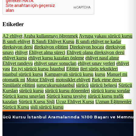
Etiketler
A2 ehliyet
Araba kullanmayı öğrenmek
Avrupa yakası sürücü kursu
B sınıfı ehliyet
B Sınıfı Ehliyet Kursu
B sınıfı ehliyet ne kadar
direksiyon dersi
direksiyon eğitimi
Direksiyon hocası
direksiyon
sınavı
ehliyet
Ehliyet alma süreci
Ehliyeti olana direksiyon dersi
ehliyet kursu
ehliyet kursu kazaları önleme
ehliyet nasıl alınır
Ehliyet randevu
ehliyet sınav sonuçları
ehliyet sınav yerleri
ehliyet
yaşı
En iyi sürücü kursu İstanbul
Eğitim
ileri sürüş teknikleri
istanbul sürücü kursu
Kampanyalı sürücü kursu
kursu
Manuel mi
otomatik mi
Motor Ehliyeti
motosiklet ehliyeti
Park etme dersi
Simülatör eğitimi
surucukursuistanbul
sürücü
sürücü belgesi
Sürücü
Kursları
sürücü kursu
sürücü kursu dönemleri
sürücü kursu sorular
Sürücü kursu sınavları
Sürücü kursu tavsiye
sürücü kursu trafik
kazaları
Sürücü Kursu Şişli
Ucuz Ehliyet Kursu
Uzman Eğitmenler
Sürücü Kursu
şişli sürücü kursu
u İstanbul Aramalarında %100 Başarı ve Memnuniyet Oran