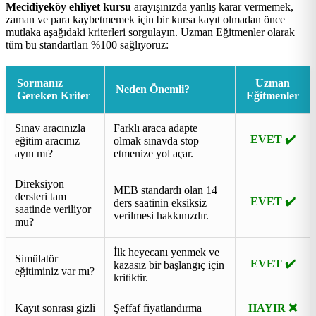
Mecidiyeköy ehliyet kursu
arayışınızda yanlış karar vermemek,
zaman ve para kaybetmemek için bir kursa kayıt olmadan önce
mutlaka aşağıdaki kriterleri sorgulayın. Uzman Eğitmenler olarak
tüm bu standartları %100 sağlıyoruz:
Sormanız
Uzman
Neden Önemli?
Gereken Kriter
Eğitmenler
Sınav aracınızla
Farklı araca adapte
EVET ✔️
eğitim aracınız
olmak sınavda stop
aynı mı?
etmenize yol açar.
Direksiyon
MEB standardı olan 14
dersleri tam
EVET ✔️
ders saatinin eksiksiz
saatinde veriliyor
verilmesi hakkınızdır.
mu?
İlk heyecanı yenmek ve
Simülatör
EVET ✔️
kazasız bir başlangıç için
eğitiminiz var mı?
kritiktir.
Kayıt sonrası gizli
Şeffaf fiyatlandırma
HAYIR ❌