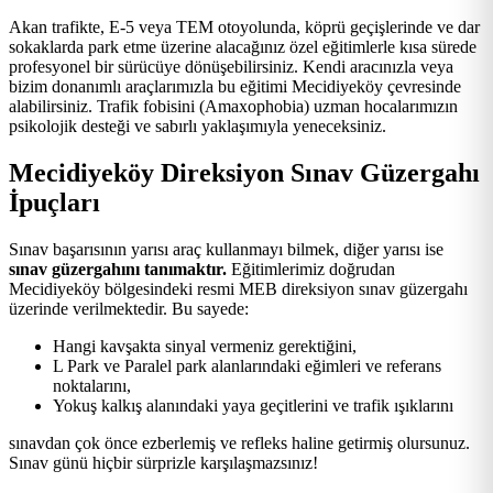
Akan trafikte, E-5 veya TEM otoyolunda, köprü geçişlerinde ve dar
sokaklarda park etme üzerine alacağınız özel eğitimlerle kısa sürede
profesyonel bir sürücüye dönüşebilirsiniz. Kendi aracınızla veya
bizim donanımlı araçlarımızla bu eğitimi Mecidiyeköy çevresinde
alabilirsiniz. Trafik fobisini (Amaxophobia) uzman hocalarımızın
psikolojik desteği ve sabırlı yaklaşımıyla yeneceksiniz.
Mecidiyeköy Direksiyon Sınav Güzergahı
İpuçları
Sınav başarısının yarısı araç kullanmayı bilmek, diğer yarısı ise
sınav güzergahını tanımaktır.
Eğitimlerimiz doğrudan
Mecidiyeköy bölgesindeki resmi MEB direksiyon sınav güzergahı
üzerinde verilmektedir. Bu sayede:
Hangi kavşakta sinyal vermeniz gerektiğini,
L Park ve Paralel park alanlarındaki eğimleri ve referans
noktalarını,
Yokuş kalkış alanındaki yaya geçitlerini ve trafik ışıklarını
sınavdan çok önce ezberlemiş ve refleks haline getirmiş olursunuz.
Sınav günü hiçbir sürprizle karşılaşmazsınız!