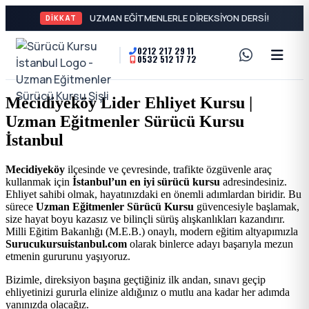
UZMAN EĞİT
DİKKAT
0212 217 29 11
0532 512 17 72
A2
Sürücü
Motor
Kursu
Mecidiyeköy Lider Ehliyet Kursu |
Ehliyeti
Uzman Eğitmenler Sürücü Kursu
İstanbul
ve
İstanbul
Özel
-
Mecidiyeköy
ilçesinde ve çevresinde, trafikte özgüvenle araç
kullanmak için
İstanbul’un en iyi sürücü kursu
adresindesiniz.
Direksiyon
Şişli
Ehliyet sahibi olmak, hayatınızdaki en önemli adımlardan biridir. Bu
sürece
Uzman Eğitmenler Sürücü Kursu
güvencesiyle başlamak,
Dersi
size hayat boyu kazasız ve bilinçli sürüş alışkanlıkları kazandırır.
En
Milli Eğitim Bakanlığı (M.E.B.) onaylı, modern eğitim altyapımızla
Surucukursuistanbul.com
olarak binlerce adayı başarıyla mezun
etmenin gururunu yaşıyoruz.
İyi
Bizimle, direksiyon başına geçtiğiniz ilk andan, sınavı geçip
ehliyetinizi gururla elinize aldığınız o mutlu ana kadar her adımda
Ehliyet
yanınızda olacağız.