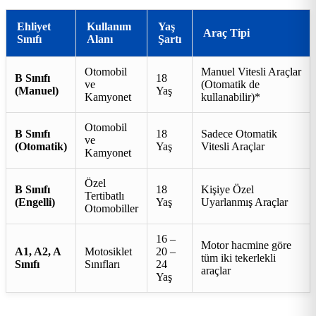
Ehliyet
Kullanım
Yaş
Araç Tipi
Sınıfı
Alanı
Şartı
Otomobil
Manuel Vitesli Araçlar
B Sınıfı
18
ve
(Otomatik de
(Manuel)
Yaş
Kamyonet
kullanabilir)*
Otomobil
B Sınıfı
18
Sadece Otomatik
ve
(Otomatik)
Yaş
Vitesli Araçlar
Kamyonet
Özel
B Sınıfı
18
Kişiye Özel
Tertibatlı
(Engelli)
Yaş
Uyarlanmış Araçlar
Otomobiller
16 –
Motor hacmine göre
A1, A2, A
Motosiklet
20 –
tüm iki tekerlekli
Sınıfı
Sınıfları
24
araçlar
Yaş