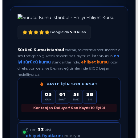
Google'da
5.0
Puan
Sürücü Kursu İstanbul
olarak, sektördeki tecrübemizle
sizi trafiğe en güvenli şekilde hazırlıyoruz. İstanbul'un
en
iyi sürücü kursu
standartlarında,
ehliyet kursu
, özel
direksiyon dersi ve E-sınav eğitimlerinde %100 başarı
hedefliyoruz.
KAYIT İÇIN SON FIRSAT
03
01
51
37
GÜN
SAAT
DAK
SN
Kontenjan Doluyor! Son Kayıt: 10 Eylül
33
Şu an
kişi
ehliyet fiyatlarını
inceliyor.