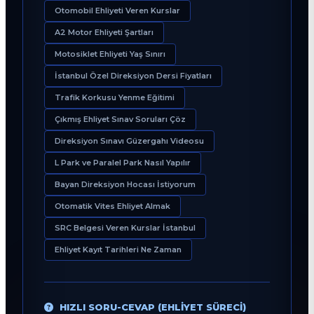
Otomobil Ehliyeti Veren Kurslar
A2 Motor Ehliyeti Şartları
Motosiklet Ehliyeti Yaş Sınırı
İstanbul Özel Direksiyon Dersi Fiyatları
Trafik Korkusu Yenme Eğitimi
Çıkmış Ehliyet Sınav Soruları Çöz
Direksiyon Sınavı Güzergahı Videosu
L Park ve Paralel Park Nasıl Yapılır
Bayan Direksiyon Hocası İstiyorum
Otomatik Vites Ehliyet Almak
SRC Belgesi Veren Kurslar İstanbul
Ehliyet Kayıt Tarihleri Ne Zaman
HIZLI SORU-CEVAP (EHLIYET SÜRECI)