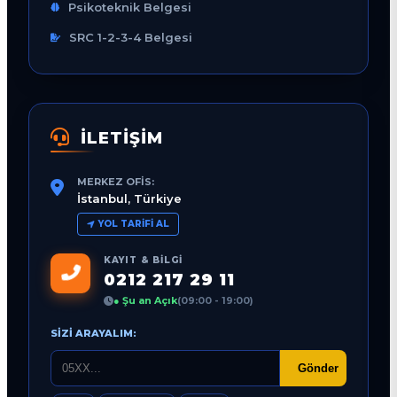
Psikoteknik Belgesi
SRC 1-2-3-4 Belgesi
İLETİŞİM
MERKEZ OFIS:
İstanbul, Türkiye
YOL TARIFI AL
KAYIT & BILGI
0212 217 29 11
● Şu an Açık
(09:00 - 19:00)
SIZI ARAYALIM:
Gönder