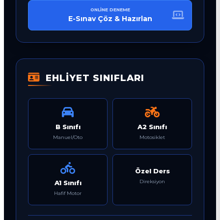
ONLINE DENEME
E-Sınav Çöz & Hazırlan
EHLİYET SINIFLARI
B Sınıfı
A2 Sınıfı
Manuel/Oto
Motosiklet
Özel Ders
Direksiyon
A1 Sınıfı
Hafif Motor