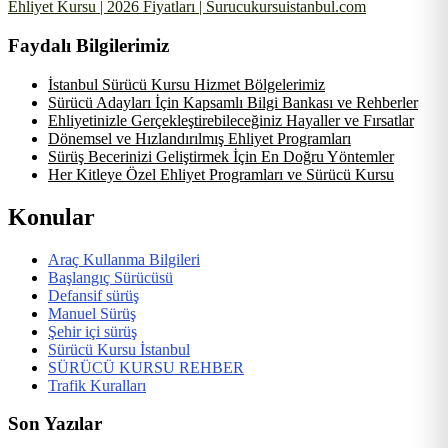
Ehliyet Kursu | 2026 Fiyatları | Surucukursuistanbul.com
Faydalı Bilgilerimiz
İstanbul Sürücü Kursu Hizmet Bölgelerimiz
Sürücü Adayları İçin Kapsamlı Bilgi Bankası ve Rehberler
Ehliyetinizle Gerçekleştirebileceğiniz Hayaller ve Fırsatlar
Dönemsel ve Hızlandırılmış Ehliyet Programları
Sürüş Becerinizi Geliştirmek İçin En Doğru Yöntemler
Her Kitleye Özel Ehliyet Programları ve Sürücü Kursu
Konular
Araç Kullanma Bilgileri
Başlangıç Sürücüsü
Defansif sürüş
Manuel Sürüş
Şehir içi sürüş
Sürücü Kursu İstanbul
SÜRÜCÜ KURSU REHBER
Trafik Kuralları
Son Yazılar