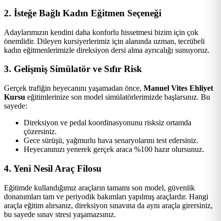
2. İsteğe Bağlı Kadın Eğitmen Seçeneği
Adaylarımızın kendini daha konforlu hissetmesi bizim için çok
önemlidir. Dileyen kursiyerlerimiz için alanında uzman, tecrübeli
kadın eğitmenlerimizle direksiyon dersi alma ayrıcalığı sunuyoruz.
3. Gelişmiş Simülatör ve Sıfır Risk
Gerçek trafiğin heyecanını yaşamadan önce,
Manuel Vites Ehliyet
Kursu
eğitimlerinize son model simülatörlerimizde başlarsınız. Bu
sayede:
Direksiyon ve pedal koordinasyonunu risksiz ortamda
çözersiniz.
Gece sürüşü, yağmurlu hava senaryolarını test edersiniz.
Heyecanınızı yenerek gerçek araca %100 hazır olursunuz.
4. Yeni Nesil Araç Filosu
Eğitimde kullandığımız araçların tamamı son model, güvenlik
donanımları tam ve periyodik bakımları yapılmış araçlardır. Hangi
araçla eğitim alırsanız, direksiyon sınavına da aynı araçla girersiniz,
bu sayede sınav stresi yaşamazsınız.