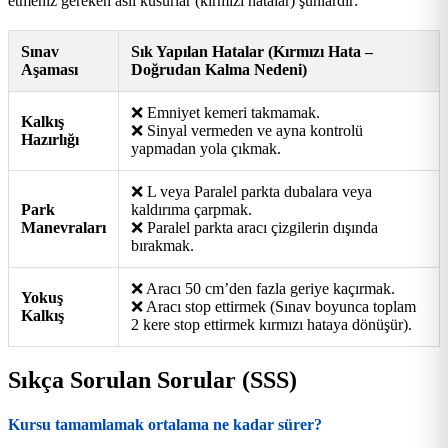
etmeniz gereken asli kusurlar (kırmızı hatalar) şunlardır:
Sınav
Sık Yapılan Hatalar (Kırmızı Hata –
Aşaması
Doğrudan Kalma Nedeni)
❌ Emniyet kemeri takmamak.
Kalkış
❌ Sinyal vermeden ve ayna kontrolü
Hazırlığı
yapmadan yola çıkmak.
❌ L veya Paralel parkta dubalara veya
Park
kaldırıma çarpmak.
Manevraları
❌ Paralel parkta aracı çizgilerin dışında
bırakmak.
❌ Aracı 50 cm’den fazla geriye kaçırmak.
Yokuş
❌ Aracı stop ettirmek (Sınav boyunca toplam
Kalkış
2 kere stop ettirmek kırmızı hataya dönüşür).
Sıkça Sorulan Sorular (SSS)
Kursu tamamlamak ortalama ne kadar sürer?