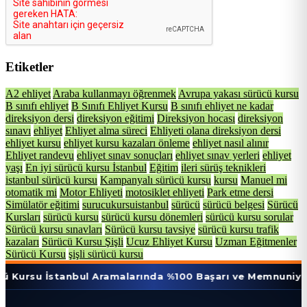
Etiketler
A2 ehliyet
Araba kullanmayı öğrenmek
Avrupa yakası sürücü kursu
B sınıfı ehliyet
B Sınıfı Ehliyet Kursu
B sınıfı ehliyet ne kadar
direksiyon dersi
direksiyon eğitimi
Direksiyon hocası
direksiyon
sınavı
ehliyet
Ehliyet alma süreci
Ehliyeti olana direksiyon dersi
ehliyet kursu
ehliyet kursu kazaları önleme
ehliyet nasıl alınır
Ehliyet randevu
ehliyet sınav sonuçları
ehliyet sınav yerleri
ehliyet
yaşı
En iyi sürücü kursu İstanbul
Eğitim
ileri sürüş teknikleri
istanbul sürücü kursu
Kampanyalı sürücü kursu
kursu
Manuel mi
otomatik mi
Motor Ehliyeti
motosiklet ehliyeti
Park etme dersi
Simülatör eğitimi
surucukursuistanbul
sürücü
sürücü belgesi
Sürücü
Kursları
sürücü kursu
sürücü kursu dönemleri
sürücü kursu sorular
Sürücü kursu sınavları
Sürücü kursu tavsiye
sürücü kursu trafik
kazaları
Sürücü Kursu Şişli
Ucuz Ehliyet Kursu
Uzman Eğitmenler
Sürücü Kursu
şişli sürücü kursu
stanbul Aramalarında %100 Başarı ve Memnuniyet Oranı