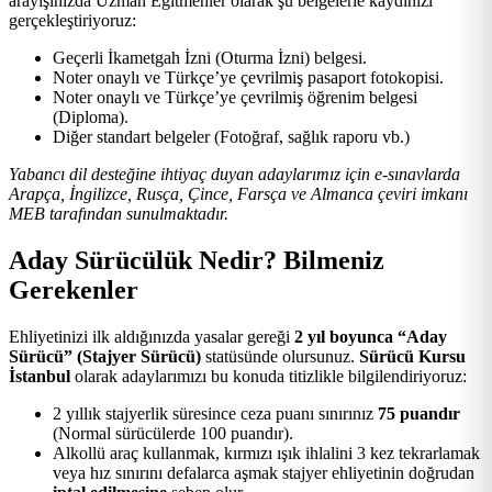
arayışınızda Uzman Eğitmenler olarak şu belgelerle kaydınızı
gerçekleştiriyoruz:
Geçerli İkametgah İzni (Oturma İzni) belgesi.
Noter onaylı ve Türkçe’ye çevrilmiş pasaport fotokopisi.
Noter onaylı ve Türkçe’ye çevrilmiş öğrenim belgesi
(Diploma).
Diğer standart belgeler (Fotoğraf, sağlık raporu vb.)
Yabancı dil desteğine ihtiyaç duyan adaylarımız için e-sınavlarda
Arapça, İngilizce, Rusça, Çince, Farsça ve Almanca çeviri imkanı
MEB tarafından sunulmaktadır.
Aday Sürücülük Nedir? Bilmeniz
Gerekenler
Ehliyetinizi ilk aldığınızda yasalar gereği
2 yıl boyunca “Aday
Sürücü” (Stajyer Sürücü)
statüsünde olursunuz.
Sürücü Kursu
İstanbul
olarak adaylarımızı bu konuda titizlikle bilgilendiriyoruz:
2 yıllık stajyerlik süresince ceza puanı sınırınız
75 puandır
(Normal sürücülerde 100 puandır).
Alkollü araç kullanmak, kırmızı ışık ihlalini 3 kez tekrarlamak
veya hız sınırını defalarca aşmak stajyer ehliyetinin doğrudan