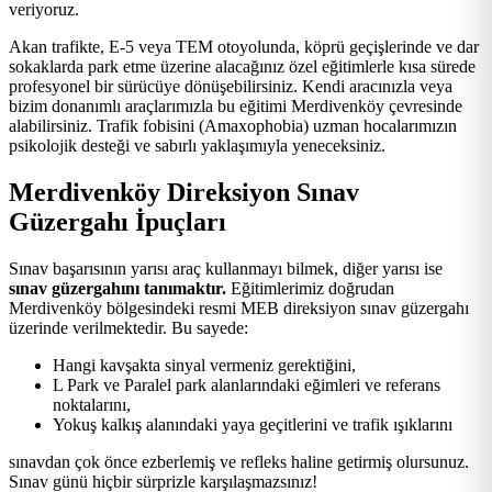
veriyoruz.
Akan trafikte, E-5 veya TEM otoyolunda, köprü geçişlerinde ve dar
sokaklarda park etme üzerine alacağınız özel eğitimlerle kısa sürede
profesyonel bir sürücüye dönüşebilirsiniz. Kendi aracınızla veya
bizim donanımlı araçlarımızla bu eğitimi Merdivenköy çevresinde
alabilirsiniz. Trafik fobisini (Amaxophobia) uzman hocalarımızın
psikolojik desteği ve sabırlı yaklaşımıyla yeneceksiniz.
Merdivenköy Direksiyon Sınav
Güzergahı İpuçları
Sınav başarısının yarısı araç kullanmayı bilmek, diğer yarısı ise
sınav güzergahını tanımaktır.
Eğitimlerimiz doğrudan
Merdivenköy bölgesindeki resmi MEB direksiyon sınav güzergahı
üzerinde verilmektedir. Bu sayede:
Hangi kavşakta sinyal vermeniz gerektiğini,
L Park ve Paralel park alanlarındaki eğimleri ve referans
noktalarını,
Yokuş kalkış alanındaki yaya geçitlerini ve trafik ışıklarını
sınavdan çok önce ezberlemiş ve refleks haline getirmiş olursunuz.
Sınav günü hiçbir sürprizle karşılaşmazsınız!