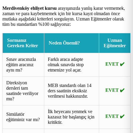
Merdivenköy ehliyet kursu
arayışınızda yanlış karar vermemek,
zaman ve para kaybetmemek için bir kursa kayıt olmadan önce
mutlaka aşağıdaki kriterleri sorgulayın. Uzman Eğitmenler olarak
tüm bu standartları %100 sağlıyoruz:
Sormanız
Uzman
Neden Önemli?
Gereken Kriter
Eğitmenler
Sınav aracınızla
Farklı araca adapte
EVET ✔️
eğitim aracınız
olmak sınavda stop
aynı mı?
etmenize yol açar.
Direksiyon
MEB standardı olan 14
dersleri tam
EVET ✔️
ders saatinin eksiksiz
saatinde veriliyor
verilmesi hakkınızdır.
mu?
İlk heyecanı yenmek ve
Simülatör
EVET ✔️
kazasız bir başlangıç için
eğitiminiz var mı?
kritiktir.