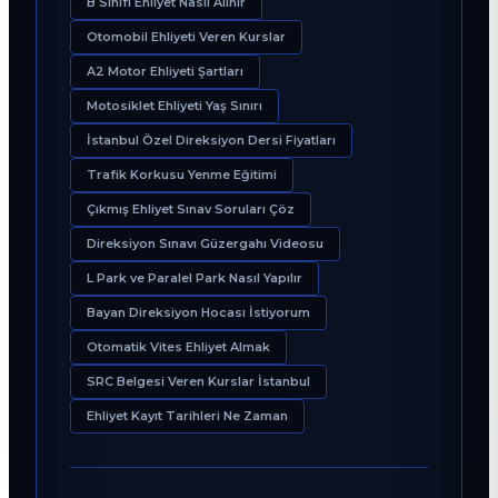
B Sınıfı Ehliyet Nasıl Alınır
Otomobil Ehliyeti Veren Kurslar
A2 Motor Ehliyeti Şartları
Motosiklet Ehliyeti Yaş Sınırı
İstanbul Özel Direksiyon Dersi Fiyatları
Trafik Korkusu Yenme Eğitimi
Çıkmış Ehliyet Sınav Soruları Çöz
Direksiyon Sınavı Güzergahı Videosu
L Park ve Paralel Park Nasıl Yapılır
Bayan Direksiyon Hocası İstiyorum
Otomatik Vites Ehliyet Almak
SRC Belgesi Veren Kurslar İstanbul
Ehliyet Kayıt Tarihleri Ne Zaman