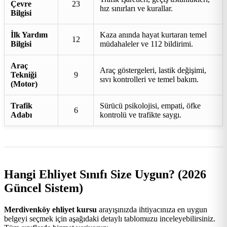
Çevre
23
hız sınırları ve kurallar.
Bilgisi
İlk Yardım
Kaza anında hayat kurtaran temel
12
Bilgisi
müdahaleler ve 112 bildirimi.
Araç
Araç göstergeleri, lastik değişimi,
Tekniği
9
sıvı kontrolleri ve temel bakım.
(Motor)
Trafik
Sürücü psikolojisi, empati, öfke
6
Adabı
kontrolü ve trafikte saygı.
Hangi Ehliyet Sınıfı Size Uygun? (2026
Güncel Sistem)
Merdivenköy ehliyet kursu
arayışınızda ihtiyacınıza en uygun
belgeyi seçmek için aşağıdaki detaylı tablomuzu inceleyebilirsiniz.