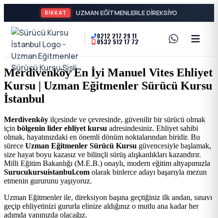
DİKKAT
0212 217 29 11
0532 512 17 72
A2
Sürücü
Motor
Kursu
Merdivenköy En İyi Manuel Vites Ehliyet
Ehliyeti
Kursu | Uzman Eğitmenler Sürücü Kursu
İstanbul
ve
İstanbul
Özel
-
Merdivenköy
ilçesinde ve çevresinde, güvenilir bir sürücü olmak
için
bölgenin lider ehliyet kursu
adresindesiniz. Ehliyet sahibi
Direksiyon
Şişli
olmak, hayatınızdaki en önemli dönüm noktalarından biridir. Bu
sürece
Uzman Eğitmenler Sürücü Kursu
güvencesiyle başlamak,
Dersi
size hayat boyu kazasız ve bilinçli sürüş alışkanlıkları kazandırır.
En
Milli Eğitim Bakanlığı (M.E.B.) onaylı, modern eğitim altyapımızla
Surucukursuistanbul.com
olarak binlerce adayı başarıyla mezun
etmenin gururunu yaşıyoruz.
İyi
Uzman Eğitmenler ile, direksiyon başına geçtiğiniz ilk andan, sınavı
geçip ehliyetinizi gururla elinize aldığınız o mutlu ana kadar her
Ehliyet
adımda yanınızda olacağız.