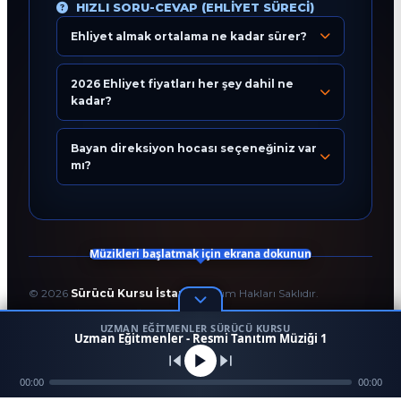
HIZLI SORU-CEVAP (EHLIYET SÜRECI)
Ehliyet almak ortalama ne kadar sürer?
Eğitim Danışmanı
En Hızlı Sürücü Kursu
2026 Ehliyet fiyatları her şey dahil ne
kadar?
Bugün 18:00
Bayan direksiyon hocası seçeneğiniz var
mı?
Müzikleri başlatmak için ekrana dokunun
©
2026
Sürücü Kursu İstanbul
. Tüm Hakları Saklıdır.
T.C. Milli Eğitim Bakanlığı Onaylı Resmi Eğitim Kurumudur.
UZMAN EĞITMENLER SÜRÜCÜ KURSU
Kodlama ve Tasarım:
Enver Çağlar
1
Uzman Eğitmenler - Resmi Tanıtım Müziği 1
45958
256 BİT SSL
Mezun
00:00
Ara
Konum
00:00