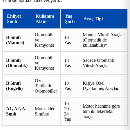
Tüm sınıflarda hizmet veriyoruz:
Ehliyet
Kullanım
Yaş
Araç Tipi
Sınıfı
Alanı
Şartı
Otomobil
Manuel Vitesli Araçlar
B Sınıfı
18
ve
(Otomatik de
(Manuel)
Yaş
Kamyonet
kullanabilir)*
Otomobil
B Sınıfı
18
Sadece Otomatik
ve
(Otomatik)
Yaş
Vitesli Araçlar
Kamyonet
Özel
B Sınıfı
18
Kişiye Özel
Tertibatlı
(Engelli)
Yaş
Uyarlanmış Araçlar
Otomobiller
16 –
Motor hacmine göre
A1, A2, A
Motosiklet
20 –
tüm iki tekerlekli
Sınıfı
Sınıfları
24
araçlar
Yaş