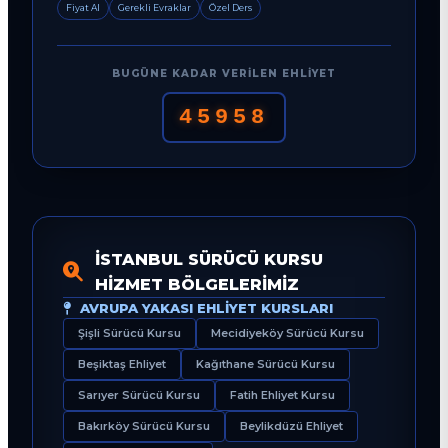
Fiyat Al
Gerekli Evraklar
Özel Ders
BUGÜNE KADAR VERILEN EHLIYET
45958
İSTANBUL SÜRÜCÜ KURSU
HIZMET BÖLGELERIMIZ
AVRUPA YAKASI EHLIYET KURSLARI
Şişli Sürücü Kursu
Mecidiyeköy Sürücü Kursu
Beşiktaş Ehliyet
Kağıthane Sürücü Kursu
Sarıyer Sürücü Kursu
Fatih Ehliyet Kursu
Bakırköy Sürücü Kursu
Beylikdüzü Ehliyet