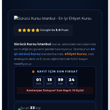
Google'da
5.0
Puan
Sürücü Kursu İstanbul
olarak, sektördeki tecrübemizle
sizi trafiğe en güvenli şekilde hazırlıyoruz. İstanbul'un
en
iyi sürücü kursu
standartlarında,
ehliyet kursu
, özel
direksiyon dersi ve E-sınav eğitimlerinde %100 başarı
hedefliyoruz.
KAYIT İÇIN SON FIRSAT
01
15
59
23
GÜN
SAAT
DAK
SN
Kontenjan Doluyor! Son Kayıt: 10 Eylül
33
Şu an
kişi