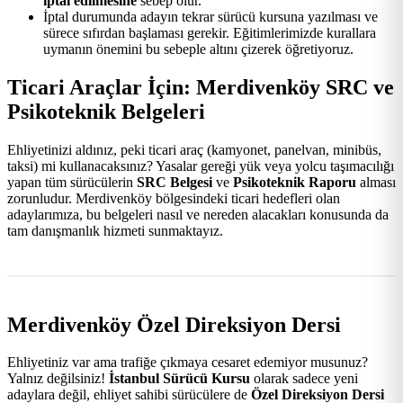
iptal edilmesine
sebep olur.
İptal durumunda adayın tekrar sürücü kursuna yazılması ve
sürece sıfırdan başlaması gerekir. Eğitimlerimizde kurallara
uymanın önemini bu sebeple altını çizerek öğretiyoruz.
Ticari Araçlar İçin: Merdivenköy SRC ve
Psikoteknik Belgeleri
Ehliyetinizi aldınız, peki ticari araç (kamyonet, panelvan, minibüs,
taksi) mi kullanacaksınız? Yasalar gereği yük veya yolcu taşımacılığı
yapan tüm sürücülerin
SRC Belgesi
ve
Psikoteknik Raporu
alması
zorunludur. Merdivenköy bölgesindeki ticari hedefleri olan
adaylarımıza, bu belgeleri nasıl ve nereden alacakları konusunda da
tam danışmanlık hizmeti sunmaktayız.
Merdivenköy Özel Direksiyon Dersi
Ehliyetiniz var ama trafiğe çıkmaya cesaret edemiyor musunuz?
Yalnız değilsiniz!
İstanbul Sürücü Kursu
olarak sadece yeni
adaylara değil, ehliyet sahibi sürücülere de
Özel Direksiyon Dersi