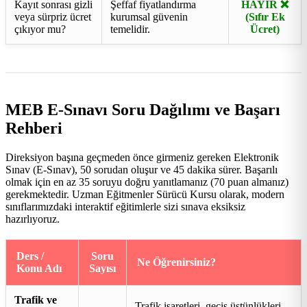
Kayıt sonrası gizli
Şeffaf fiyatlandırma
HAYIR ❌
veya sürpriz ücret
kurumsal güvenin
(Sıfır Ek
çıkıyor mu?
temelidir.
Ücret)
MEB E-Sınavı Soru Dağılımı ve Başarı
Rehberi
Direksiyon başına geçmeden önce girmeniz gereken Elektronik
Sınav (E-Sınav), 50 sorudan oluşur ve 45 dakika sürer. Başarılı
olmak için en az 35 soruyu doğru yanıtlamanız (70 puan almanız)
gerekmektedir. Uzman Eğitmenler Sürücü Kursu olarak, modern
sınıflarımızdaki interaktif eğitimlerle sizi sınava eksiksiz
hazırlıyoruz.
Ders /
Soru
Ne Öğrenirsiniz?
Konu Adı
Sayısı
Trafik ve
Trafik işaretleri, geçiş üstünlükleri,